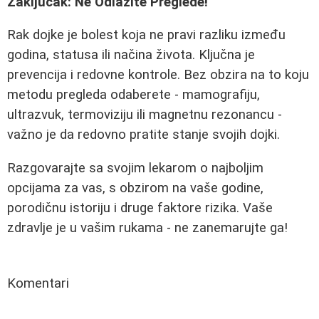
Zaključak: Ne Odlažite Preglede!
Rak dojke je bolest koja ne pravi razliku između
godina, statusa ili načina života. Ključna je
prevencija i redovne kontrole. Bez obzira na to koju
metodu pregleda odaberete - mamografiju,
ultrazvuk, termoviziju ili magnetnu rezonancu -
važno je da redovno pratite stanje svojih dojki.
Razgovarajte sa svojim lekarom o najboljim
opcijama za vas, s obzirom na vaše godine,
porodičnu istoriju i druge faktore rizika. Vaše
zdravlje je u vašim rukama - ne zanemarujte ga!
Komentari