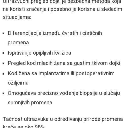
Ultrazvučni pregled dojki je bezbedna metoda koja
ne koristi zračenje i posebno je korisna u sledećim
situacijama:
Diferencijacija između čvrstih i cističnih
promena
Ispitivanje opipljivih kvržica
Pregled kod mladih žena sa gustim tkivom dojki
Kod žena sa implantatima ili postoperativnim
ožiljcima
Omogućava precizno vođenje biopsije u slučaju
sumnjivih promena
Tačnost ultrazvuka u određivanju prirode promena
kreće se oko 98%.