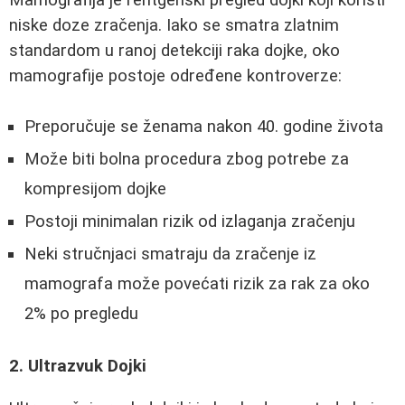
niske doze zračenja. Iako se smatra zlatnim
standardom u ranoj detekciji raka dojke, oko
mamografije postoje određene kontroverze:
Preporučuje se ženama nakon 40. godine života
Može biti bolna procedura zbog potrebe za
kompresijom dojke
Postoji minimalan rizik od izlaganja zračenju
Neki stručnjaci smatraju da zračenje iz
mamografa može povećati rizik za rak za oko
2% po pregledu
2. Ultrazvuk Dojki