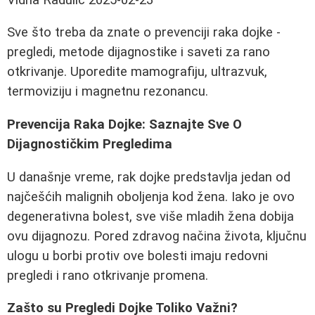
Sve što treba da znate o prevenciji raka dojke -
pregledi, metode dijagnostike i saveti za rano
otkrivanje. Uporedite mamografiju, ultrazvuk,
termoviziju i magnetnu rezonancu.
Prevencija Raka Dojke: Saznajte Sve O
Dijagnostičkim Pregledima
U današnje vreme, rak dojke predstavlja jedan od
najčešćih malignih oboljenja kod žena. Iako je ovo
degenerativna bolest, sve više mladih žena dobija
ovu dijagnozu. Pored zdravog načina života, ključnu
ulogu u borbi protiv ove bolesti imaju redovni
pregledi i rano otkrivanje promena.
Zašto su Pregledi Dojke Toliko Važni?