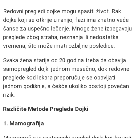
Redovni pregledi dojke mogu spasiti život. Rak
dojke koji se otkrije u ranijoj fazi ima znatno veće
šanse za uspešno lečenje. Mnoge žene izbegavaju
preglede zbog straha, neznanja ili nedostatka
vremena, što može imati ozbiljne posledice.
Svaka žena starija od 20 godina treba da obavlja
samopregled dojki jednom mesečno, dok redovne
preglede kod lekara preporučuje se obavljati
jednom godišnje, a češće ukoliko postoji povećan
rizik.
Različite Metode Pregleda Dojki
1. Mamografija
Mamografija je rentgenski pregled dojki koji koristi