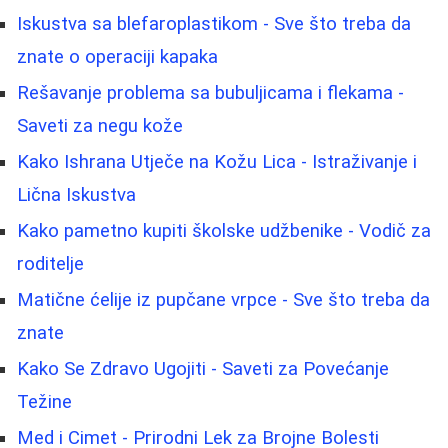
Iskustva sa blefaroplastikom - Sve što treba da
znate o operaciji kapaka
Rešavanje problema sa bubuljicama i flekama -
Saveti za negu kože
Kako Ishrana Utječe na Kožu Lica - Istraživanje i
Lična Iskustva
Kako pametno kupiti školske udžbenike - Vodič za
roditelje
Matične ćelije iz pupčane vrpce - Sve što treba da
znate
Kako Se Zdravo Ugojiti - Saveti za Povećanje
Težine
Med i Cimet - Prirodni Lek za Brojne Bolesti