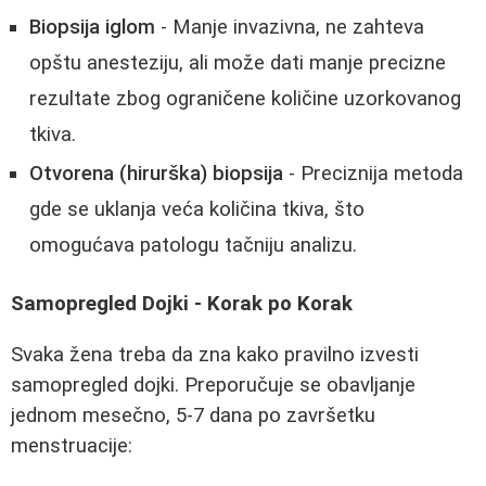
Biopsija iglom
- Manje invazivna, ne zahteva
opštu anesteziju, ali može dati manje precizne
rezultate zbog ograničene količine uzorkovanog
tkiva.
Otvorena (hirurška) biopsija
- Preciznija metoda
gde se uklanja veća količina tkiva, što
omogućava patologu tačniju analizu.
Samopregled Dojki - Korak po Korak
Svaka žena treba da zna kako pravilno izvesti
samopregled dojki. Preporučuje se obavljanje
jednom mesečno, 5-7 dana po završetku
menstruacije: