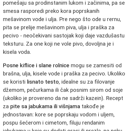
pomešaju sa prodinstanim lukom i začinima, pa se
smesa rasporedi preko kora poprskanih
mešavinom vode i ulja. Pre nego što ode u rernu,
pita se prelije mešavinom piva, ulja i praška za
pecivo - neočekivani sastojak koji daje vazdušastu
teksturu. Za one koji ne vole pivo, dovoljna je i
kisela voda.
Posne kiflice i slane rolnice
mogu se zamesiti od
brašna, ulja, kisele vode i praška za pecivo. Ukoliko
se koristi
lisnato testo
, idealne su za filovanje
džemom, pečurkama ili čak posnim sirom od soje
(ukoliko je provereno da ne sadrži kazein). Recept
za
pite sa jabukama ili višnjama
takođe je
jednostavan: kore se poprskaju vodom i uljem,
pospu šećerom i cimetom, filuju rendanim