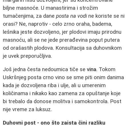
margarin nisu dozvoljeni, jer su koncentrovane
biljne masnoće. U manastirima i strožim
tumačenjima, za dane
posta na vodi
ne koriste se ni
orasi? Ne, naprotiv - celo zrno oraha, badema,
lešnika jeste dozvoljeno, jer plodovi imaju prirodnu
masnoću, ali se ne jede prerađevina poput putera
od orašastih plodova. Konsultacija sa duhovnikom
je uvek preporučljiva.
Još jedna česta nedoumica tiče se
vina
. Tokom
Uskršnjeg posta crno vino se sme piti onim danima
kada je dozvoljena riba i ulje, ali u umerenim
količinama i nikako kao zamena za opuštanje koje
bi trebalo da donose molitva i samokontrola. Post
nije vreme za luksuz.
Duhovni post - ono što zaista čini razliku