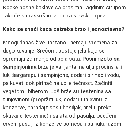
Kocke posne baklave sa orasima i agdinim sirupom
takođe su raskošan izbor za slavsku trpezu.
Kako se snaći kada zatreba brzo i jednostavno?
Mnogi danas žive ubrzano i nemaju vremena za
dugo kuvanje. Srećom, postoje jela koja se
spremaju za manje od pola sata.
Posni rižoto sa
šampinjonima
brza je varijanta: na ulju prodinstati
luk, šargarepu i šampinjone, dodati pirinač i vodu,
pa kuvati dok pirinač ne upije tečnost. Začiniti
vegetom i biberom. Još brže su
testenina sa
tunjevinom
(propržiti luk, dodati tunjevinu iz
konzerve, paradajz sos i bosiljak, preliti preko
skuvane testenine) i
salata od pasulja
: oceđeni
crveni pasulj iz konzerve pomešati sa kukuruzom