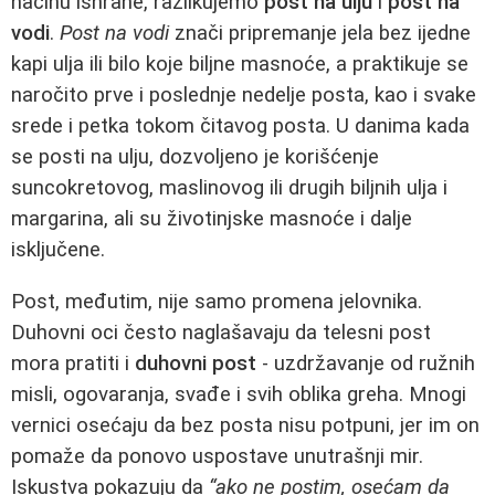
načinu ishrane, razlikujemo
post na ulju
i
post na
vodi
.
Post na vodi
znači pripremanje jela bez ijedne
kapi ulja ili bilo koje biljne masnoće, a praktikuje se
naročito prve i poslednje nedelje posta, kao i svake
srede i petka tokom čitavog posta. U danima kada
se posti na ulju, dozvoljeno je korišćenje
suncokretovog, maslinovog ili drugih biljnih ulja i
margarina, ali su životinjske masnoće i dalje
isključene.
Post, međutim, nije samo promena jelovnika.
Duhovni oci često naglašavaju da telesni post
mora pratiti i
duhovni post
- uzdržavanje od ružnih
misli, ogovaranja, svađe i svih oblika greha. Mnogi
vernici osećaju da bez posta nisu potpuni, jer im on
pomaže da ponovo uspostave unutrašnji mir.
Iskustva pokazuju da
“ako ne postim, osećam da