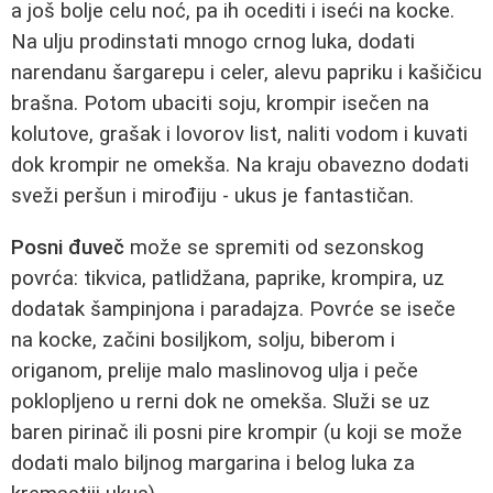
a još bolje celu noć, pa ih ocediti i iseći na kocke.
Na ulju prodinstati mnogo crnog luka, dodati
narendanu šargarepu i celer, alevu papriku i kašičicu
brašna. Potom ubaciti soju, krompir isečen na
kolutove, grašak i lovorov list, naliti vodom i kuvati
dok krompir ne omekša. Na kraju obavezno dodati
sveži peršun i mirođiju - ukus je fantastičan.
Posni đuveč
može se spremiti od sezonskog
povrća: tikvica, patlidžana, paprike, krompira, uz
dodatak šampinjona i paradajza. Povrće se iseče
na kocke, začini bosiljkom, solju, biberom i
origanom, prelije malo maslinovog ulja i peče
poklopljeno u rerni dok ne omekša. Služi se uz
baren pirinač ili posni pire krompir (u koji se može
dodati malo biljnog margarina i belog luka za