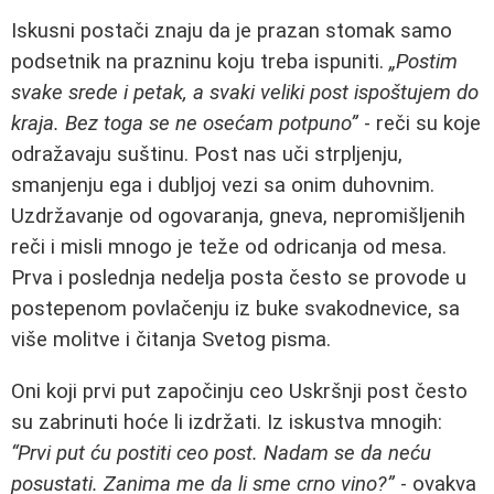
Iskusni postači znaju da je prazan stomak samo
podsetnik na prazninu koju treba ispuniti.
„Postim
svake sredе i petak, a svaki veliki post ispoštujem do
kraja. Bez toga se ne osećam potpuno”
- reči su koje
odražavaju suštinu. Post nas uči strpljenju,
smanjenju ega i dubljoj vezi sa onim duhovnim.
Uzdržavanje od ogovaranja, gneva, nepromišljenih
reči i misli mnogo je teže od odricanja od mesa.
Prva i poslednja nedelja posta često se provode u
postepenom povlačenju iz buke svakodnevice, sa
više molitve i čitanja Svetog pisma.
Oni koji prvi put započinju ceo Uskršnji post često
su zabrinuti hoće li izdržati. Iz iskustva mnogih:
“Prvi put ću postiti ceo post. Nadam se da neću
posustati. Zanima me da li sme crno vino?”
- ovakva