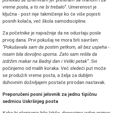
ponekad se iznerviram jer preteram sa hranom i za
vreme posta, a to ne bi trebalo”
. Umerenost je
ključna - post nije takmičenje ko će više pojesti
posnih kolača, već škola samodiscipline.
Za početnike je najvažnije da ne odustaju posle
prvog dana. Prvi pokušaj ne mora biti savršen:
“Pokušavala sam da postim petkom, ali bez uspeha -
nisam bila dovoljno uporna. Zato sam rešila da
izdržim makar na Badnji dan i Veliki petak”
. Svi
počinjemo od malih koraka. Već sledeći put može
se produžiti vreme posta, a želja za dubljim
duhovnim doživljajem postaće prirodan nastavak.
Preporučeni posni jelovnik za jednu tipičnu
sedmicu Uskršnjeg posta