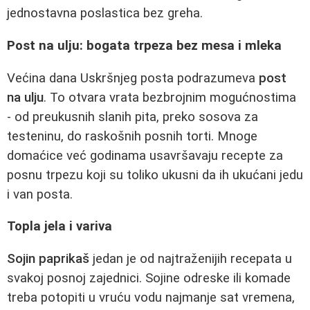
jednostavna poslastica bez greha.
Post na ulju: bogata trpeza bez mesa i mleka
Većina dana Uskršnjeg posta podrazumeva
post
na ulju
. To otvara vrata bezbrojnim mogućnostima
- od preukusnih slanih pita, preko sosova za
testeninu, do raskošnih posnih torti. Mnoge
domaćice već godinama usavršavaju recepte za
posnu trpezu koji su toliko ukusni da ih ukućani jedu
i van posta.
Topla jela i variva
Sojin paprikaš
jedan je od najtraženijih recepata u
svakoj posnoj zajednici. Sojine odreske ili komade
treba potopiti u vruću vodu najmanje sat vremena,