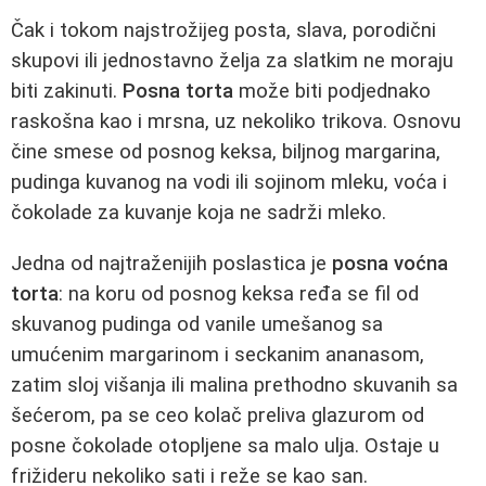
Čak i tokom najstrožijeg posta, slava, porodični
skupovi ili jednostavno želja za slatkim ne moraju
biti zakinuti.
Posna torta
može biti podjednako
raskošna kao i mrsna, uz nekoliko trikova. Osnovu
čine smese od posnog keksa, biljnog margarina,
pudinga kuvanog na vodi ili sojinom mleku, voća i
čokolade za kuvanje koja ne sadrži mleko.
Jedna od najtraženijih poslastica je
posna voćna
torta
: na koru od posnog keksa ređa se fil od
skuvanog pudinga od vanile umešanog sa
umućenim margarinom i seckanim ananasom,
zatim sloj višanja ili malina prethodno skuvanih sa
šećerom, pa se ceo kolač preliva glazurom od
posne čokolade otopljene sa malo ulja. Ostaje u
frižideru nekoliko sati i reže se kao san.