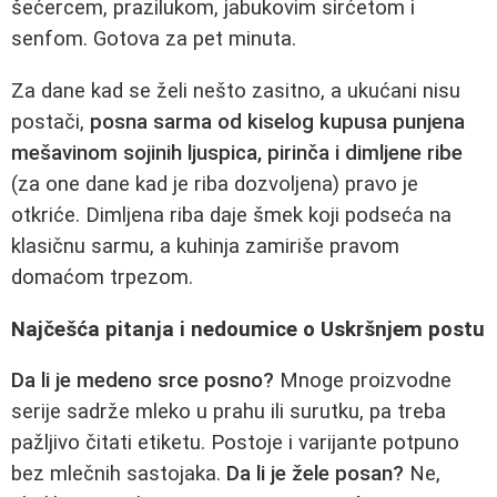
šećercem, prazilukom, jabukovim sirćetom i
senfom. Gotova za pet minuta.
Za dane kad se želi nešto zasitno, a ukućani nisu
postači,
posna sarma od kiselog kupusa punjena
mešavinom sojinih ljuspica, pirinča i dimljene ribe
(za one dane kad je riba dozvoljena) pravo je
otkriće. Dimljena riba daje šmek koji podseća na
klasičnu sarmu, a kuhinja zamiriše pravom
domaćom trpezom.
Najčešća pitanja i nedoumice o Uskršnjem postu
Da li je medeno srce posno?
Mnoge proizvodne
serije sadrže mleko u prahu ili surutku, pa treba
pažljivo čitati etiketu. Postoje i varijante potpuno
bez mlečnih sastojaka.
Da li je žele posan?
Ne,