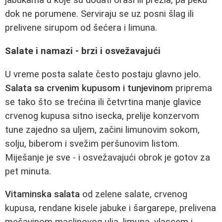
jabukama u koje su dodati orasi ili prezla, pa peku
dok ne porumene. Serviraju se uz posni šlag ili
prelivene sirupom od šećera i limuna.
Salate i namazi - brzi i osvežavajući
U vreme posta salate često postaju glavno jelo.
Salata sa crvenim kupusom i tunjevinom
priprema
se tako što se trećina ili četvrtina manje glavice
crvenog kupusa sitno isecka, prelije konzervom
tune zajedno sa uljem, začini limunovim sokom,
solju, biberom i svežim peršunovim listom.
Miješanje je sve - i osvežavajući obrok je gotov za
pet minuta.
Vitaminska salata
od zelene salate, crvenog
kupusa, rendane kisele jabuke i šargarepe, prelivena