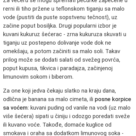
Za večeru se mogu spremati pečurke zapečene u
rerni ili tiho pržene u teflonskom tiganju sa malo
vode (pustiti da puste sopstvenu tečnost), uz
začine poput bosiljka. Drugi popularni izbor je
kuvani kukuruz šećerac - zrna kukuruza skuvati u
tiganju uz postepeno dolivanje vode dok ne
omekšaju, a potom začiniti sa malo soli. Takav
prilog može se dodati salati od svežeg povrća,
poput kupusa, tikvica i paradajza, začinjenoj
limunovim sokom i biberom.
Za one koji jedva čekaju slatko na kraju dana,
odlična je banana sa malo cimeta, ili
posne korpice
sa voćem
: kuvani puding od vanile na vodi (uz malo
više šećera) sipati u činiju i odozgo poredati sveže
ili kuvano voće. Takođe, domaće kuglice od
smokava i oraha sa dodatkom limunovog soka -