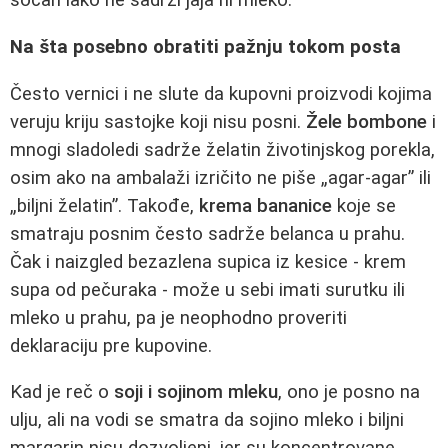
sočan iako ne sadrži jaja ni mleko.
Na šta posebno obratiti pažnju tokom posta
Često vernici i ne slute da kupovni proizvodi kojima
veruju kriju sastojke koji nisu posni.
Žele bombone
i
mnogi sladoledi sadrže želatin životinjskog porekla,
osim ako na ambalaži izričito ne piše „agar-agar” ili
„biljni želatin”. Takođe,
krema bananice
koje se
smatraju posnim često sadrže belanca u prahu.
Čak i naizgled bezazlena supica iz kesice - krem
supa od pečuraka - može u sebi imati surutku ili
mleko u prahu, pa je neophodno proveriti
deklaraciju pre kupovine.
Kad je reč o
soji i sojinom mleku
, ono je posno na
ulju, ali na vodi se smatra da sojino mleko i biljni