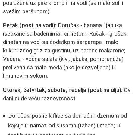
poslužene uz pire krompir na vodi (sa malo soli i
svežim peršunom).
Petak (post na vodi):
Doručak - banana i jabuka
iseckane sa bademima i cimetom; Ručak - grašak
dinstan na vodi sa dodatkom šargarepe i malo
kukuruznog griz za gustinu, uz barene makarone;
Večera - voćna salata (kivi, jabuka, pomorandža)
prelivena sa malo meda (ako je dozvoljeno) ili
limunovim sokom.
Utorak, četvrtak, subota, nedelja (post na ulju):
Ovi
dani nude veću raznovrsnost.
Doručak: posne kiflice sa domaćim džemom od
kajsija ili namaz od susama (tahan) i meda; ili