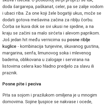
skuva i isecka. U posebnoj šerpi proprži se luk,
doda šargarepa, paškanat, celer, pa se zalije vodom
i ubaci riba. Za one koji žele bogatiji ukus, može se
dodati gotova mešavina začina za riblju čorbu.
Čorba se kuva dok se svi ukusi ne sjedine, a na
kraju se začini sa malo sirćeta i alevom paprikom.
Još jedan hit među vernicima su
posne riblje
kuglice
- kombinacija tunjevine, skuvanog gustina,
margarina, senfa, limunovog soka i mlevenog
badema, oblikovana u zalogaje i servirana na
listovima celera kao hladno predjelo za slavu ili
praznik.
Posne pite i peciva
Pita sa sojom i prazilukom omiljena je u mnogim
domovima. Sojine ljuspice se nakvase i ocede,