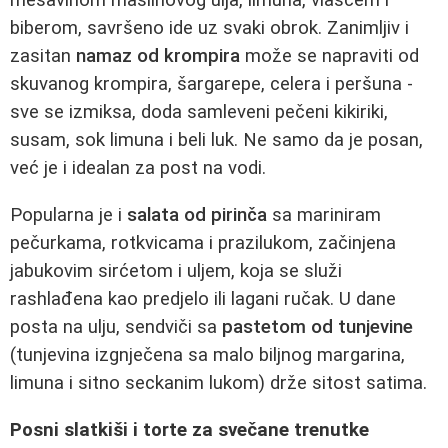
mešavinom maslinovog ulja, limuna, vlascem i
biberom, savršeno ide uz svaki obrok. Zanimljiv i
zasitan
namaz od krompira
može se napraviti od
skuvanog krompira, šargarepe, celera i peršuna -
sve se izmiksa, doda samleveni pečeni kikiriki,
susam, sok limuna i beli luk. Ne samo da je posan,
već je i idealan za post na vodi.
Popularna je i
salata od pirinča
sa mariniram
pečurkama, rotkvicama i prazilukom, začinjena
jabukovim sirćetom i uljem, koja se služi
rashlađena kao predjelo ili lagani ručak. U dane
posta na ulju, sendviči sa
pastetom od tunjevine
(tunjevina izgnječena sa malo biljnog margarina,
limuna i sitno seckanim lukom) drže sitost satima.
Posni slatkiši i torte za svečane trenutke