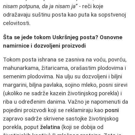
nisam potpuna, da ja nisam ja”
- reči koje
odražavaju suštinu posta kao puta ka sopstvenoj
celovitosti.
Šta se jede tokom Uskršnjeg posta? Osnovne
namirnice i dozvoljeni proizvodi
Tokom posta ishrana se zasniva na voću, povrću,
mahunarkama, žitaricama, orašastim plodovima i
semenim plodovima. Na ulju su dozvoljeni i biljni
margarini, biljna pavlaka, sojino mleko, posni sirevi
(ukoliko ne sadrže kazein životinjskog porekla) i
riba u određenim danima. Važno je napomenuti da
pojedini proizvodi koji se reklamiraju kao
posni
zapravo sadrže skrivene sastojke životinjskog
porekla, poput
želatina
(koji se dobija od