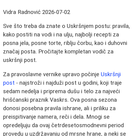
Vidra Radnović
2026-07-02
Sve što treba da znate o Uskršnjem postu: pravila,
kako postiti na vodi i na ulju, najbolji recepti za
posna jela, posne torte, riblju čorbu, kao i duhovni
značaj posta. Pročitajte kompletan vodič za
uskršnji post.
Za pravoslavne vernike upravo počinje
Uskršnji
post
- najstroži i najduži post u godini, koji traje
sedam nedelja i priprema dušu i telo za najveći
hrišćanski praznik Vaskrs. Ova posna sezona
donosi posebna pravila ishrane, ali i priliku za
preispitivanje namera, reči i dela. Mnogi se
opredeljuju da ovaj četrdesetosmodnevni period
provedu u uzdržavanju od mrsne hrane, a neki se