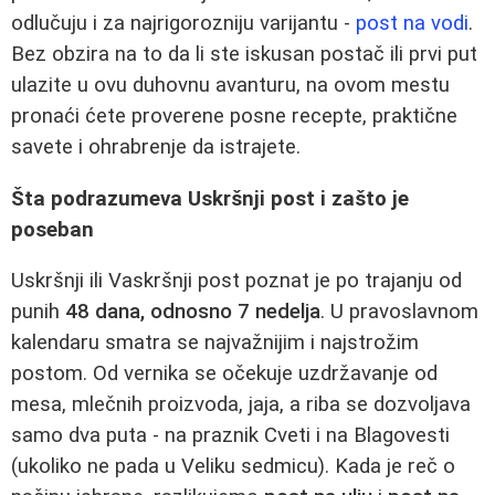
odlučuju i za najrigorozniju varijantu -
post na vodi
.
Bez obzira na to da li ste iskusan postač ili prvi put
ulazite u ovu duhovnu avanturu, na ovom mestu
pronaći ćete proverene posne recepte, praktične
savete i ohrabrenje da istrajete.
Šta podrazumeva Uskršnji post i zašto je
poseban
Uskršnji ili Vaskršnji post poznat je po trajanju od
punih
48 dana, odnosno 7 nedelja
. U pravoslavnom
kalendaru smatra se najvažnijim i najstrožim
postom. Od vernika se očekuje uzdržavanje od
mesa, mlečnih proizvoda, jaja, a riba se dozvoljava
samo dva puta - na praznik Cveti i na Blagovesti
(ukoliko ne pada u Veliku sedmicu). Kada je reč o