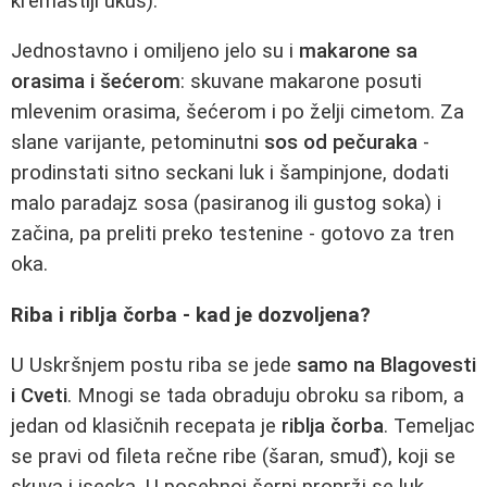
kremastiji ukus).
Jednostavno i omiljeno jelo su i
makarone sa
orasima i šećerom
: skuvane makarone posuti
mlevenim orasima, šećerom i po želji cimetom. Za
slane varijante, petominutni
sos od pečuraka
-
prodinstati sitno seckani luk i šampinjone, dodati
malo paradajz sosa (pasiranog ili gustog soka) i
začina, pa preliti preko testenine - gotovo za tren
oka.
Riba i riblja čorba - kad je dozvoljena?
U Uskršnjem postu riba se jede
samo na Blagovesti
i Cveti
. Mnogi se tada obraduju obroku sa ribom, a
jedan od klasičnih recepata je
riblja čorba
. Temeljac
se pravi od fileta rečne ribe (šaran, smuđ), koji se