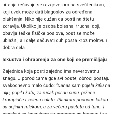
pitanja rešavaju se razgovorom sa sveštenikom,
koji uvek može dati blagoslov za određena
olakšanja. Niko nije dužan da posti na štetu
zdravlja. Ukoliko je osoba bolesna, trudna, doji, ili
obavlja teške fizičke poslove, post se može
ublažiti, a i dalje sačuvati duh posta kroz molitvu i
dobra dela.
Iskustva i ohrabrenja za one koji se premišljaju
Zajednica koja posti zajedno ima neverovatnu
snagu. U porodicama gde svi poste, obroci postaju
svakodnevno malo čudo:
“Danas sam pojela kiflu na
ulju, popila kafu, za ručak posnu supu, pržene
krompiriće i zelenu salatu. Planiram popodne kakao
sa sojinim mlekom, a za večeru pastetu od tune. I