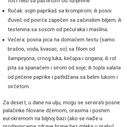
tost hleb sa pastetom od tunjevine.
Ručak: sojin paprikaš sa krompirom; ili posni
đuveč od povrća zapečen sa začinskim biljem; ili
testenina sa sosom od pečuraka i maslina.
Večera: posna pica na domaćem testu (samo
brašno, voda, kvasac, so) sa filom od
šampinjona, crnog luka, kečapa i origana; ili rol
pita sa spanaćem i sirom od soje; ili topla salata
od pečene paprike i patlidžana sa belim lukom i
sirćetom.
Za desert, u dane na ulju, mogu se servirati posne
palačinke filovane džemom, orasima i posnim
eurokremom na biljnoj bazi (ako se nađe u
prodavnicama zdrave hrane bez mleka u prahu).