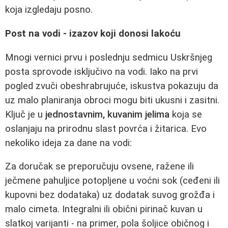
koja izgledaju posno.
Post na vodi - izazov koji donosi lakoću
Mnogi vernici prvu i poslednju sedmicu Uskršnjeg
posta sprovode isključivo na vodi. Iako na prvi
pogled zvuči obeshrabrujuće, iskustva pokazuju da
uz malo planiranja obroci mogu biti ukusni i zasitni.
Ključ je u
jednostavnim, kuvanim jelima
koja se
oslanjaju na prirodnu slast povrća i žitarica. Evo
nekoliko ideja za dane na vodi:
Za doručak se preporučuju ovsene, ražene ili
ječmene pahuljice potopljene u voćni sok (ceđeni ili
kupovni bez dodataka) uz dodatak suvog grožđa i
malo cimeta. Integralni ili obični pirinač kuvan u
slatkoj varijanti - na primer, pola šoljice običnog i