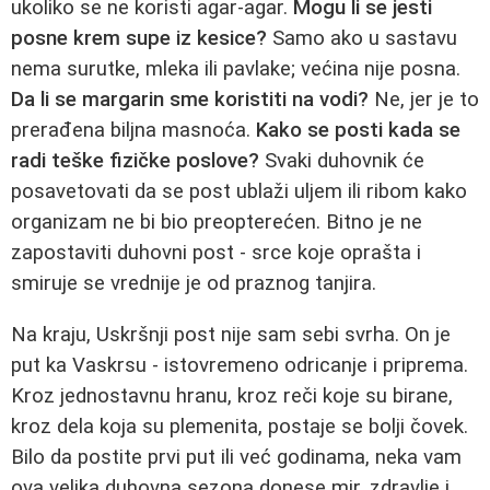
ukoliko se ne koristi agar-agar.
Mogu li se jesti
posne krem supe iz kesice?
Samo ako u sastavu
nema surutke, mleka ili pavlake; većina nije posna.
Da li se margarin sme koristiti na vodi?
Ne, jer je to
prerađena biljna masnoća.
Kako se posti kada se
radi teške fizičke poslove?
Svaki duhovnik će
posavetovati da se post ublaži uljem ili ribom kako
organizam ne bi bio preopterećen. Bitno je ne
zapostaviti duhovni post - srce koje oprašta i
smiruje se vrednije je od praznog tanjira.
Na kraju, Uskršnji post nije sam sebi svrha. On je
put ka Vaskrsu - istovremeno odricanje i priprema.
Kroz jednostavnu hranu, kroz reči koje su birane,
kroz dela koja su plemenita, postaje se bolji čovek.
Bilo da postite prvi put ili već godinama, neka vam
ova velika duhovna sezona donese mir, zdravlje i