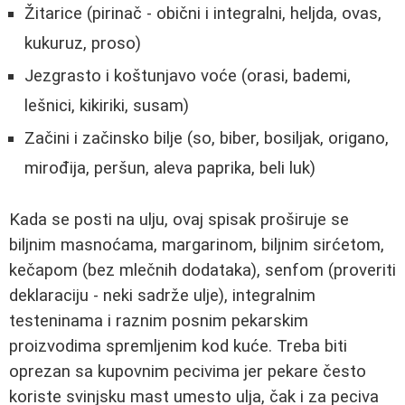
Žitarice (pirinač - obični i integralni, heljda, ovas,
kukuruz, proso)
Jezgrasto i koštunjavo voće (orasi, bademi,
lešnici, kikiriki, susam)
Začini i začinsko bilje (so, biber, bosiljak, origano,
mirođija, peršun, aleva paprika, beli luk)
Kada se posti na ulju, ovaj spisak proširuje se
biljnim masnoćama, margarinom, biljnim sirćetom,
kečapom (bez mlečnih dodataka), senfom (proveriti
deklaraciju - neki sadrže ulje), integralnim
testeninama i raznim posnim pekarskim
proizvodima spremljenim kod kuće. Treba biti
oprezan sa kupovnim pecivima jer pekare često
koriste svinjsku mast umesto ulja, čak i za peciva