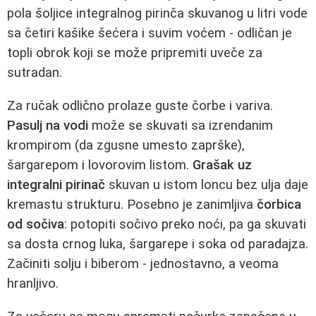
pola šoljice integralnog pirinča skuvanog u litri vode
sa četiri kašike šećera i suvim voćem - odličan je
topli obrok koji se može pripremiti uveče za
sutradan.
Za ručak odlično prolaze guste čorbe i variva.
Pasulj na vodi
može se skuvati sa izrendanim
krompirom (da zgusne umesto zaprške),
šargarepom i lovorovim listom.
Grašak uz
integralni pirinač
skuvan u istom loncu bez ulja daje
kremastu strukturu. Posebno je zanimljiva
čorbica
od sočiva
: potopiti sočivo preko noći, pa ga skuvati
sa dosta crnog luka, šargarepe i soka od paradajza.
Začiniti solju i biberom - jednostavno, a veoma
hranljivo.