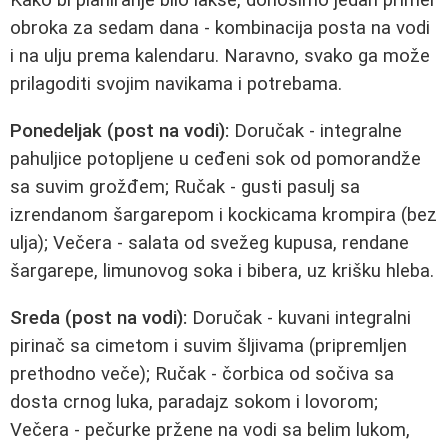
Kako bi planiranje bilo lakše, donosimo jedan primer
obroka za sedam dana - kombinacija posta na vodi
i na ulju prema kalendaru. Naravno, svako ga može
prilagoditi svojim navikama i potrebama.
Ponedeljak (post na vodi):
Doručak - integralne
pahuljice potopljene u ceđeni sok od pomorandže
sa suvim grožđem; Ručak - gusti pasulj sa
izrendanom šargarepom i kockicama krompira (bez
ulja); Večera - salata od svežeg kupusa, rendane
šargarepe, limunovog soka i bibera, uz krišku hleba.
Sreda (post na vodi):
Doručak - kuvani integralni
pirinač sa cimetom i suvim šljivama (pripremljen
prethodno veče); Ručak - čorbica od sočiva sa
dosta crnog luka, paradajz sokom i lovorom;
Večera - pečurke pržene na vodi sa belim lukom,