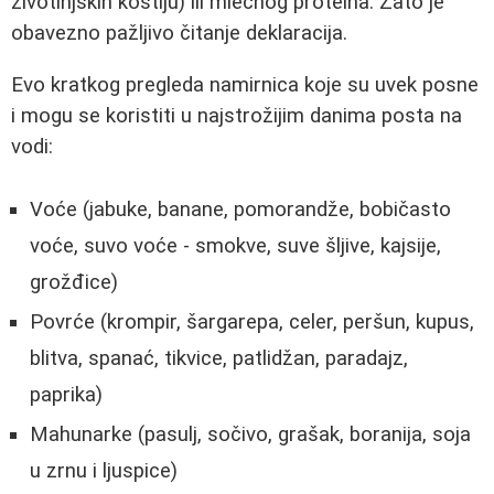
životinjskih kostiju) ili mlečnog proteina. Zato je
obavezno pažljivo čitanje deklaracija.
Evo kratkog pregleda namirnica koje su uvek posne
i mogu se koristiti u najstrožijim danima posta na
vodi:
Voće (jabuke, banane, pomorandže, bobičasto
voće, suvo voće - smokve, suve šljive, kajsije,
grožđice)
Povrće (krompir, šargarepa, celer, peršun, kupus,
blitva, spanać, tikvice, patlidžan, paradajz,
paprika)
Mahunarke (pasulj, sočivo, grašak, boranija, soja
u zrnu i ljuspice)