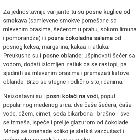
Za jednostavnije varijante tu su
posne kuglice od
smokava
(samlevene smokve pomešane sa
mlevenim orasima, šećerom u prahu, sokom limuna
i pomorandže) ili
posna čokoladna salama
od
posnog keksa, margarina, kakaa i ratluka.
Preukusne su i
posne oblande
: ušpinovati šećer sa
vodom, dodati izlomljeni ratluk da se rastopi, pa
sjediniti sa mlevenim orasima i premazati listove
oblande. Brzo se stegne i odlično stoji danima.
Neizostavni su i
posni kolači na vodi
, poput
popularnog medenog srca: dve čaše šećera, čaša
vode, džem, cimet, soda bikarbona i brašno - sve
se izmeša, ispeče i prelije glazurom od čokolade.
Mnogi se iznenade koliko je slatkiš vazdušast i