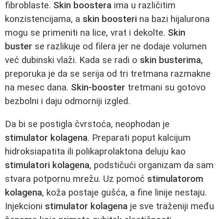
fibroblaste.
Skin boostera
ima u različitim
konzistencijama, a
skin boosteri
na bazi hijalurona
mogu se primeniti na lice, vrat i dekolte.
Skin
buster
se razlikuje od filera jer ne dodaje volumen
već dubinski vlaži. Kada se radi o
skin busterima
,
preporuka je da se serija od tri tretmana razmakne
na mesec dana.
Skin-booster
tretmani su gotovo
bezbolni i daju odmorniji izgled.
Da bi se postigla čvrstoća, neophodan je
stimulator kolagena
. Preparati poput kalcijum
hidroksiapatita ili polikaprolaktona deluju kao
stimulatori kolagena
, podstičući organizam da sam
stvara potpornu mrežu. Uz pomoć
stimulatorom
kolagena
, koža postaje gušća, a fine linije nestaju.
Injekcioni
stimulator kolagena
je sve traženiji među