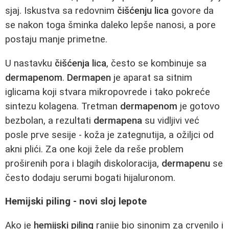
sjaj. Iskustva sa redovnim
čišćenju lica
govore da
se nakon toga šminka daleko lepše nanosi, a pore
postaju manje primetne.
U nastavku
čišćenja lica
, često se kombinuje sa
dermapenom
.
Dermapen
je aparat sa sitnim
iglicama koji stvara mikropovrede i tako pokreće
sintezu kolagena. Tretman
dermapenom
je gotovo
bezbolan, a rezultati
dermapena
su vidljivi već
posle prve sesije - koža je zategnutija, a ožiljci od
akni plići. Za one koji žele da reše problem
proširenih pora i blagih diskoloracija,
dermapenu
se
često dodaju serumi bogati hijaluronom.
Hemijski piling - novi sloj lepote
Ako je
hemijski piling
ranije bio sinonim za crvenilo i