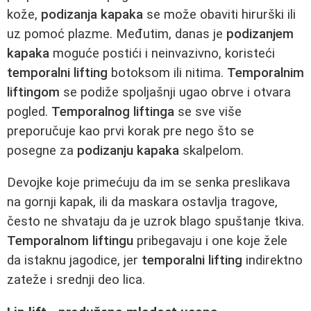
kože,
podizanja kapaka
se može obaviti hirurški ili
uz pomoć plazme. Međutim, danas je
podizanjem
kapaka
moguće postići i neinvazivno, koristeći
temporalni lifting
botoksom ili nitima.
Temporalnim
liftingom
se podiže spoljašnji ugao obrve i otvara
pogled.
Temporalnog liftinga
se sve više
preporučuje kao prvi korak pre nego što se
posegne za
podizanju kapaka
skalpelom.
Devojke koje primećuju da im se senka preslikava
na gornji kapak, ili da maskara ostavlja tragove,
često ne shvataju da je uzrok blago spuštanje tkiva.
Temporalnom liftingu
pribegavaju i one koje žele
da istaknu jagodice, jer
temporalni lifting
indirektno
zateže i srednji deo lica.