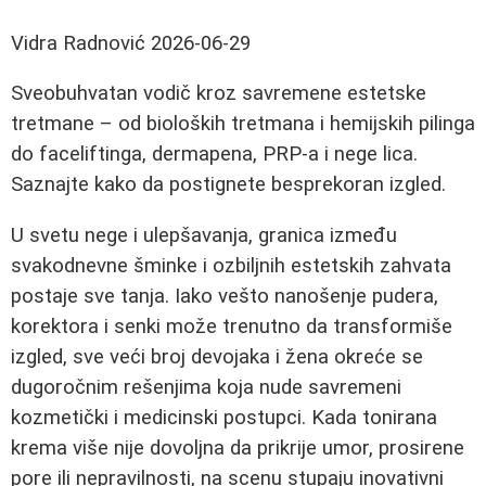
Vidra Radnović
2026-06-29
Sveobuhvatan vodič kroz savremene estetske
tretmane – od bioloških tretmana i hemijskih pilinga
do faceliftinga, dermapena, PRP-a i nege lica.
Saznajte kako da postignete besprekoran izgled.
U svetu nege i ulepšavanja, granica između
svakodnevne šminke i ozbiljnih estetskih zahvata
postaje sve tanja. Iako vešto nanošenje pudera,
korektora i senki može trenutno da transformiše
izgled, sve veći broj devojaka i žena okreće se
dugoročnim rešenjima koja nude savremeni
kozmetički i medicinski postupci. Kada tonirana
krema više nije dovoljna da prikrije umor, prosirene
pore ili nepravilnosti, na scenu stupaju inovativni