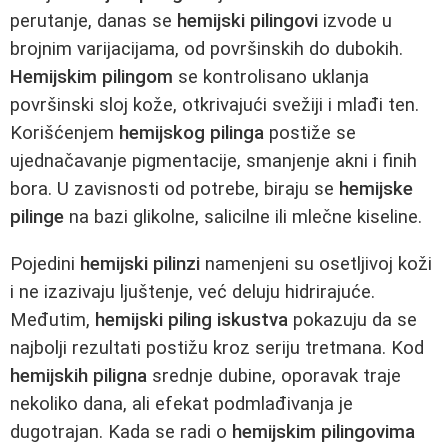
perutanje, danas se
hemijski pilingovi
izvode u
brojnim varijacijama, od površinskih do dubokih.
Hemijskim pilingom
se kontrolisano uklanja
površinski sloj kože, otkrivajući svežiji i mlađi ten.
Korišćenjem
hemijskog pilinga
postiže se
ujednačavanje pigmentacije, smanjenje akni i finih
bora. U zavisnosti od potrebe, biraju se
hemijske
pilinge
na bazi glikolne, salicilne ili mlečne kiseline.
Pojedini
hemijski pilinzi
namenjeni su osetljivoj koži
i ne izazivaju ljuštenje, već deluju hidrirajuće.
Međutim,
hemijski piling iskustva
pokazuju da se
najbolji rezultati postižu kroz seriju tretmana. Kod
hemijskih piligna
srednje dubine, oporavak traje
nekoliko dana, ali efekat podmlađivanja je
dugotrajan. Kada se radi o
hemijskim pilingovima