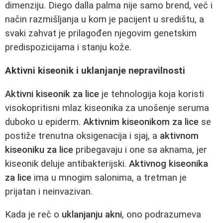
dimenziju. Diego dalla palma nije samo brend, već i
način razmišljanja u kom je pacijent u središtu, a
svaki zahvat je prilagođen njegovim genetskim
predispozicijama i stanju kože.
Aktivni kiseonik i uklanjanje nepravilnosti
Aktivni kiseonik za lice
je tehnologija koja koristi
visokopritisni mlaz kiseonika za unošenje seruma
duboko u epiderm.
Aktivnim kiseonikom za lice
se
postiže trenutna oksigenacija i sjaj, a
aktivnom
kiseoniku za lice
pribegavaju i one sa aknama, jer
kiseonik deluje antibakterijski.
Aktivnog kiseonika
za lice
ima u mnogim salonima, a tretman je
prijatan i neinvazivan.
Kada je reč o
uklanjanju akni
, ono podrazumeva