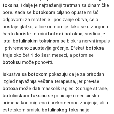
toksina
, i dalje je najtraženiji tretman za dinamičke
bore. Kada se
botoksom
ciljano opuste mišići
odgovorni za mrštenje i podizanje obrva, čelo
postaje glatko, a lice odmornije. Iako se u žargonu
često koriste termini
botox
i
botoksa
, suština je
ista:
botulinskim toksinom
se blokira nervni impuls
i privremeno zaustavlja grčenje. Efekat
botoksa
traje oko četiri do šest meseci, a potom se
botoksu
može ponoviti.
Iskustva sa
botoxom
pokazuju da je za prirodan
izgled najvažnija veština terapeuta, jer previše
botoxa
može dati maskolik izgled. S druge strane,
botulinskom toksinu
se pripisuje i medicinska
primena kod migrena i prekomernog znojenja, ali u
estetskom smislu
botulinskog toksina
je