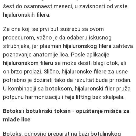
šest do osamnaest meseci, u zavisnosti od vrste
hijaluronskih filera
.
Za one koji se prvi put susreću sa ovom
procedurom, važno je da odaberu iskusnog
stručnjaka, jer plasman
hijaluronskog filera
zahteva
poznavanje anatomije lica. Posle aplikacije
hijaluronskom fileru
se može desiti blagi otok, ali
on brzo prolazi. Slično,
hijaluronske filere
za usne
potrebno je dozirati tako da rezultat bude prirodan.
U kombinaciji sa
botoksom
,
hijaluronski filer
pruža
potpunu harmonizaciju i
fejs lifting
bez skalpela.
Botoks i botulinski toksin - opuštanje mišića za
mlađe lice
Botoks
, odnosno preparat na bazi
botulinskog