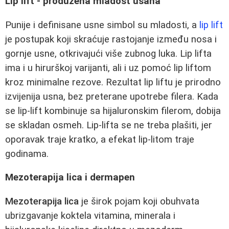
Lip lift - produžena mladost usana
Punije i definisane usne simbol su mladosti, a
lip lift
je postupak koji skraćuje rastojanje između nosa i
gornje usne, otkrivajući više zubnog luka. Lip lifta
ima i u hirurškoj varijanti, ali i uz pomoć lip liftom
kroz minimalne rezove. Rezultat lip liftu je prirodno
izvijenija usna, bez preterane upotrebe filera. Kada
se lip-lift kombinuje sa hijaluronskim filerom, dobija
se skladan osmeh. Lip-lifta se ne treba plašiti, jer
oporavak traje kratko, a efekat lip-litom traje
godinama.
Mezoterapija lica i dermapen
Mezoterapija lica
je širok pojam koji obuhvata
ubrizgavanje koktela vitamina, minerala i