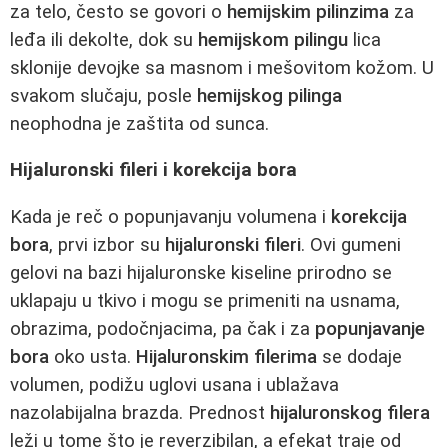
za telo, često se govori o
hemijskim pilinzima
za
leđa ili dekolte, dok su
hemijskom pilingu
lica
sklonije devojke sa masnom i mešovitom kožom. U
svakom slučaju, posle
hemijskog pilinga
neophodna je zaštita od sunca.
Hijaluronski fileri i korekcija bora
Kada je reč o popunjavanju volumena i
korekcija
bora
, prvi izbor su
hijaluronski fileri
. Ovi gumeni
gelovi na bazi hijaluronske kiseline prirodno se
uklapaju u tkivo i mogu se primeniti na usnama,
obrazima, podočnjacima, pa čak i za
popunjavanje
bora
oko usta.
Hijaluronskim filerima
se dodaje
volumen, podižu uglovi usana i ublažava
nazolabijalna brazda. Prednost
hijaluronskog filera
leži u tome što je reverzibilan, a efekat traje od