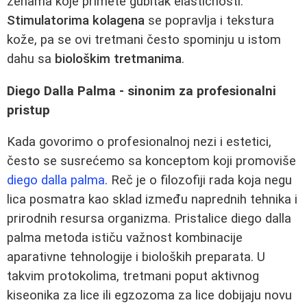
ženama koje primete gubitak elastičnosti.
Stimulatorima kolagena
se popravlja i tekstura
kože, pa se ovi tretmani često spominju u istom
dahu sa
biološkim tretmanima
.
Diego Dalla Palma - sinonim za profesionalni
pristup
Kada govorimo o profesionalnoj nezi i estetici,
često se susrećemo sa konceptom koji promoviše
diego dalla palma
. Reč je o filozofiji rada koja negu
lica posmatra kao sklad između naprednih tehnika i
prirodnih resursa organizma. Pristalice diego dalla
palma metoda ističu važnost kombinacije
aparativne tehnologije i bioloških preparata. U
takvim protokolima, tretmani poput aktivnog
kiseonika za lice ili egzozoma za lice dobijaju novu