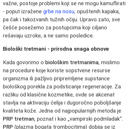
važne, postoje problemi koji se ne mogu kamuflirati
- poput izražene
grbe na nosu
, opuštenih kapaka,
pa čak i takozvanih tužnih očiju. Upravo zato, sve
češće posežemo za postupcima koji ciljano
rešavaju uzroke, a ne samo posledice.
Biološki tretmani - prirodna snaga obnove
Kada govorimo o
biološkim tretmanima
, mislimo
na procedure koje koriste sopstvene resurse
organizma ili pažljivo pripremljene supstance
biološkog porekla za podsticanje regeneracije. Za
razliku od klasične kozmetike, ovde se akcenat
stavlja na aktivaciju ćelija i dugoročno poboljšanje
kvaliteta kože. Jedna od najpopularnijih metoda je
PRP tretman
, poznat i kao „vampirski podmladak“.
PRP
(plazma bogata trombocitima) dobija se iz