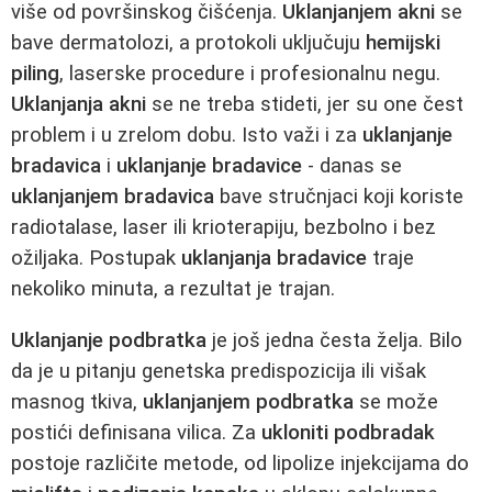
više od površinskog čišćenja.
Uklanjanjem akni
se
bave dermatolozi, a protokoli uključuju
hemijski
piling
, laserske procedure i profesionalnu negu.
Uklanjanja akni
se ne treba stideti, jer su one čest
problem i u zrelom dobu. Isto važi i za
uklanjanje
bradavica
i
uklanjanje bradavice
- danas se
uklanjanjem bradavica
bave stručnjaci koji koriste
radiotalase, laser ili krioterapiju, bezbolno i bez
ožiljaka. Postupak
uklanjanja bradavice
traje
nekoliko minuta, a rezultat je trajan.
Uklanjanje podbratka
je još jedna česta želja. Bilo
da je u pitanju genetska predispozicija ili višak
masnog tkiva,
uklanjanjem podbratka
se može
postići definisana vilica. Za
ukloniti podbradak
postoje različite metode, od lipolize injekcijama do