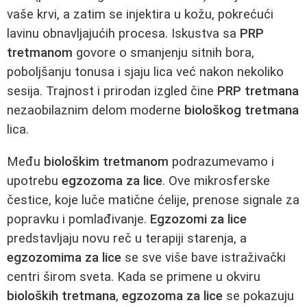
vaše krvi, a zatim se injektira u kožu, pokrećući
lavinu obnavljajućih procesa. Iskustva sa
PRP
tretmanom
govore o smanjenju sitnih bora,
poboljšanju tonusa i sjaju lica već nakon nekoliko
sesija. Trajnost i prirodan izgled čine
PRP tretmana
nezaobilaznim delom moderne
biološkog tretmana
lica.
Među
biološkim tretmanom
podrazumevamo i
upotrebu
egzozoma za lice
. Ove mikrosferske
čestice, koje luče matične ćelije, prenose signale za
popravku i pomlađivanje.
Egzozomi za lice
predstavljaju novu reč u terapiji starenja, a
egzozomima za lice
se sve više bave istraživački
centri širom sveta. Kada se primene u okviru
bioloških tretmana
,
egzozoma za lice
se pokazuju