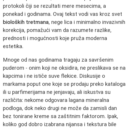
protokoli čiji se rezultati mere mesecima, a
ponekad i godinama. Ovaj tekst vodi vas kroz svet
bioloških tretmana
, nege lica i minimalno invazivnih
korekcija, pomažući vam da razumete razlike,
prednosti i mogućnosti koje pruža moderna
estetika.
Mnoge od nas godinama tragaju za savršenim
puderom - onim koji ne oksidira, ne preslikava se na
kapcima i ne ističe suve flekice. Diskusije o
markama poput one koje se prodaju preko kataloga
ili u parfimerijama ne jenjavaju, ali iskustva su
različita: nekome odgovara lagana mineralna
podloga, dok neko drugi ne može da zamisli dan
bez tonirane kreme sa zaštitnim faktorom. Ipak,
koliko god dobro izabrana nijansa i tekstura bile