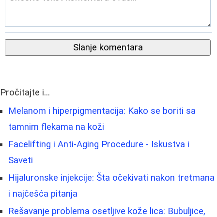
Slanje komentara
Pročitajte i...
Melanom i hiperpigmentacija: Kako se boriti sa
tamnim flekama na koži
Facelifting i Anti-Aging Procedure - Iskustva i
Saveti
Hijaluronske injekcije: Šta očekivati nakon tretmana
i najčešća pitanja
Rešavanje problema osetljive kože lica: Bubuljice,