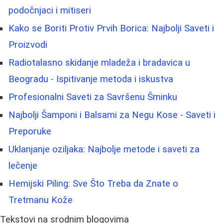
podočnjaci i mitiseri
Kako se Boriti Protiv Prvih Borica: Najbolji Saveti i
Proizvodi
Radiotalasno skidanje mladeža i bradavica u
Beogradu - Ispitivanje metoda i iskustva
Profesionalni Saveti za Savršenu Šminku
Najbolji Šamponi i Balsami za Negu Kose - Saveti i
Preporuke
Uklanjanje oziljaka: Najbolje metode i saveti za
lečenje
Hemijski Piling: Sve Što Treba da Znate o
Tretmanu Kože
Tekstovi na srodnim blogovima