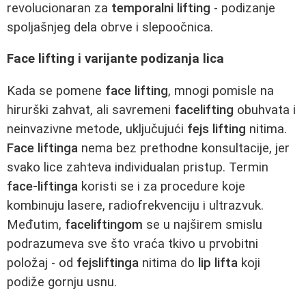
revolucionaran za
temporalni lifting
- podizanje
spoljašnjeg dela obrve i slepoočnica.
Face lifting i varijante podizanja lica
Kada se pomene
face lifting
, mnogi pomisle na
hirurški zahvat, ali savremeni
facelifting
obuhvata i
neinvazivne metode, uključujući
fejs lifting
nitima.
Face liftinga
nema bez prethodne konsultacije, jer
svako lice zahteva individualan pristup. Termin
face-liftinga
koristi se i za procedure koje
kombinuju lasere, radiofrekvenciju i ultrazvuk.
Međutim,
faceliftingom
se u najširem smislu
podrazumeva sve što vraća tkivo u prvobitni
položaj - od
fejsliftinga
nitima do
lip lifta
koji
podiže gornju usnu.