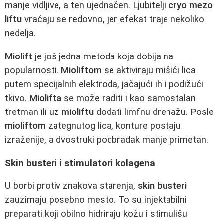
manje vidljive, a ten ujednačen. Ljubitelji
cryo mezo
liftu
vraćaju se redovno, jer efekat traje nekoliko
nedelja.
Miolift
je još jedna metoda koja dobija na
popularnosti.
Mioliftom
se aktiviraju mišići lica
putem specijalnih elektroda, jačajući ih i podižući
tkivo.
Miolifta
se može raditi i kao samostalan
tretman ili uz
mioliftu
dodati limfnu drenažu. Posle
mioliftom
zategnutog lica, konture postaju
izraženije, a dvostruki podbradak manje primetan.
Skin busteri i stimulatori kolagena
U borbi protiv znakova starenja,
skin busteri
zauzimaju posebno mesto. To su injektabilni
preparati koji obilno hidriraju kožu i stimulišu