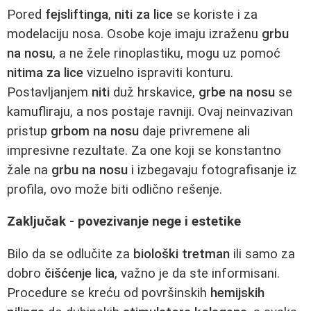
Pored
fejsliftinga
,
niti za lice
se koriste i za
modelaciju nosa. Osobe koje imaju izraženu
grbu
na nosu
, a ne žele rinoplastiku, mogu uz pomoć
nitima za lice
vizuelno ispraviti konturu.
Postavljanjem
niti
duž hrskavice,
grbe na nosu
se
kamufliraju, a nos postaje ravniji. Ovaj neinvazivan
pristup
grbom na nosu
daje privremene ali
impresivne rezultate. Za one koji se konstantno
žale na
grbu na nosu
i izbegavaju fotografisanje iz
profila, ovo može biti odlično rešenje.
Zaključak - povezivanje nege i estetike
Bilo da se odlučite za
biološki tretman
ili samo za
dobro
čišćenje lica
, važno je da ste informisani.
Procedure se kreću od površinskih
hemijskih