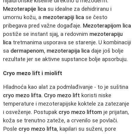
hijaluronske kiseline direktno u mezoderm.
Mezoterapije lica
su idealne za dehidriranu i
umornu kožu, a
mezoterapiji lica
se često
pribegava pred važne događaje.
Mezoterapijom lica
postiže se instant sjaj, a redovnim
mezoterapiju
lica
tretmanima usporava se starenje. U kombinaciji
sa
dermapenom
,
mezoterapija lica
daje još bolje
rezultate jer se aktivne supstance bolje apsorbuju.
Cryo mezo lift i miolift
Hladnoća kao alat za podmlađivanje - to je suština
cryo mezo lifta
.
Cryo mezo lift
koristi niske
temperature i mezoterapijske koktele za zatezanje
i osveženje. Postupak
cryo mezo liftom
je prijatan,
koža se trenutno zateže, a crvenilo se povlači.
Posle
cryo mezo lifta
, kapilari su suženi, pore