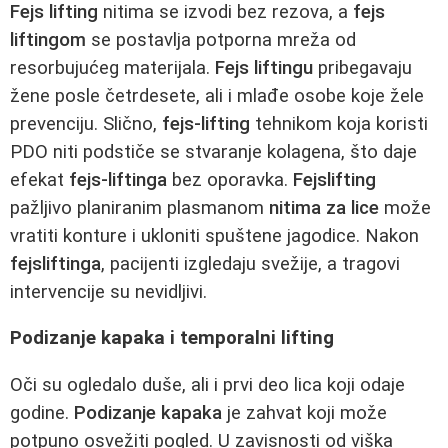
Fejs lifting
nitima se izvodi bez rezova, a
fejs
liftingom
se postavlja potporna mreža od
resorbujućeg materijala.
Fejs liftingu
pribegavaju
žene posle četrdesete, ali i mlađe osobe koje žele
prevenciju. Slično,
fejs-lifting
tehnikom koja koristi
PDO niti podstiče se stvaranje kolagena, što daje
efekat
fejs-liftinga
bez oporavka.
Fejslifting
pažljivo planiranim plasmanom
nitima za lice
može
vratiti konture i ukloniti spuštene jagodice. Nakon
fejsliftinga
, pacijenti izgledaju svežije, a tragovi
intervencije su nevidljivi.
Podizanje kapaka i temporalni lifting
Oči su ogledalo duše, ali i prvi deo lica koji odaje
godine.
Podizanje kapaka
je zahvat koji može
potpuno osvežiti pogled. U zavisnosti od viška