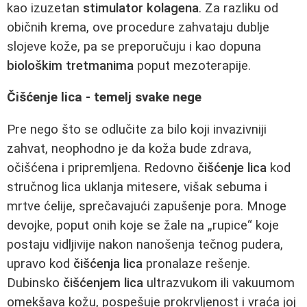
kao izuzetan
stimulator kolagena
. Za razliku od
običnih krema, ove procedure zahvataju dublje
slojeve kože, pa se preporučuju i kao dopuna
biološkim tretmanima
poput mezoterapije.
Čišćenje lica - temelj svake nege
Pre nego što se odlučite za bilo koji invazivniji
zahvat, neophodno je da koža bude zdrava,
očišćena i pripremljena. Redovno
čišćenje lica
kod
stručnog lica uklanja mitesere, višak sebuma i
mrtve ćelije, sprečavajući zapušenje pora. Mnoge
devojke, poput onih koje se žale na „rupice“ koje
postaju vidljivije nakon nanošenja tečnog pudera,
upravo kod
čišćenja lica
pronalaze rešenje.
Dubinsko
čišćenjem lica
ultrazvukom ili vakuumom
omekšava kožu, pospešuje prokrvljenost i vraća joj