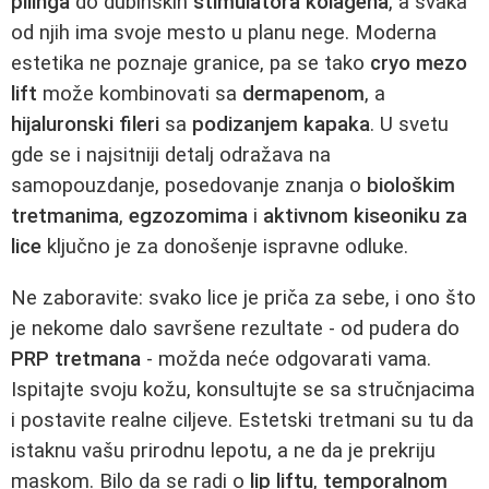
pilinga
do dubinskih
stimulatora kolagena
, a svaka
od njih ima svoje mesto u planu nege. Moderna
estetika ne poznaje granice, pa se tako
cryo mezo
lift
može kombinovati sa
dermapenom
, a
hijaluronski fileri
sa
podizanjem kapaka
. U svetu
gde se i najsitniji detalj odražava na
samopouzdanje, posedovanje znanja o
biološkim
tretmanima
,
egzozomima
i
aktivnom kiseoniku za
lice
ključno je za donošenje ispravne odluke.
Ne zaboravite: svako lice je priča za sebe, i ono što
je nekome dalo savršene rezultate - od pudera do
PRP tretmana
- možda neće odgovarati vama.
Ispitajte svoju kožu, konsultujte se sa stručnjacima
i postavite realne ciljeve. Estetski tretmani su tu da
istaknu vašu prirodnu lepotu, a ne da je prekriju
maskom. Bilo da se radi o
lip liftu
,
temporalnom