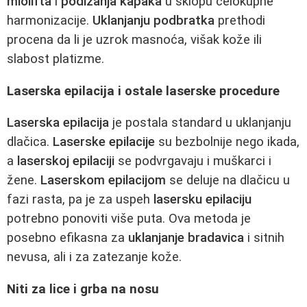
miolifta
i
podizanja kapaka
u sklopu celokupne
harmonizacije.
Uklanjanju podbratka
prethodi
procena da li je uzrok masnoća, višak kože ili
slabost platizme.
Laserska epilacija i ostale laserske procedure
Laserska epilacija
je postala standard u uklanjanju
dlačica.
Laserske epilacije
su bezbolnije nego ikada,
a
laserskoj epilaciji
se podvrgavaju i muškarci i
žene.
Laserskom epilacijom
se deluje na dlačicu u
fazi rasta, pa je za uspeh
lasersku epilaciju
potrebno ponoviti više puta. Ova metoda je
posebno efikasna za
uklanjanje bradavica
i sitnih
nevusa, ali i za zatezanje kože.
Niti za lice i grba na nosu