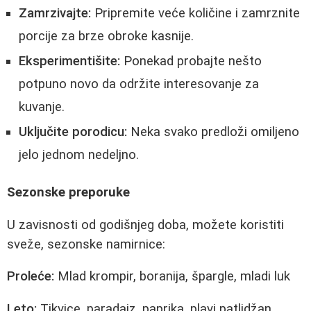
Zamrzivajte:
Pripremite veće količine i zamrznite
porcije za brze obroke kasnije.
Eksperimentišite:
Ponekad probajte nešto
potpuno novo da održite interesovanje za
kuvanje.
Uključite porodicu:
Neka svako predloži omiljeno
jelo jednom nedeljno.
Sezonske preporuke
U zavisnosti od godišnjeg doba, možete koristiti
sveže, sezonske namirnice:
Proleće:
Mlad krompir, boranija, špargle, mladi luk
Leto:
Tikvice, paradajz, paprika, plavi patlidžan,