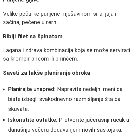
Velike pečurke punjene mješavinom sira, jaja i
začina, pečene u rerni.
Riblji filet sa špinatom
Lagana i zdrava kombinacija koja se može servirati
sa krompir pireom ili pirinčem.
Saveti za lakše planiranje obroka
Planirajte unapred:
Napravite nedeljni meni da
biste izbegli svakodnevno razmišljanje šta da
skuvate.
Iskoristite ostatke:
Pretvorite jučerašnji ručak u
današnju večeru dodavanjem novih sastojaka.