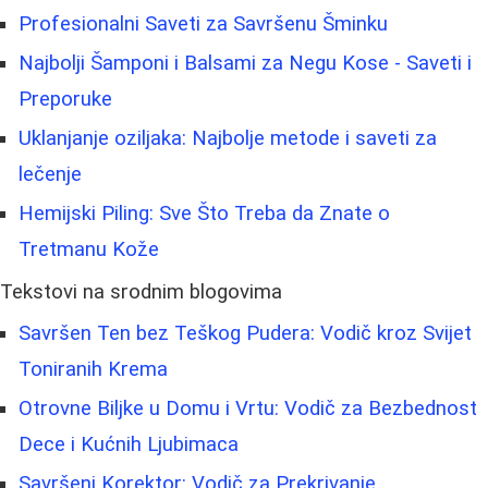
Profesionalni Saveti za Savršenu Šminku
Najbolji Šamponi i Balsami za Negu Kose - Saveti i
Preporuke
Uklanjanje oziljaka: Najbolje metode i saveti za
lečenje
Hemijski Piling: Sve Što Treba da Znate o
Tretmanu Kože
Tekstovi na srodnim blogovima
Savršen Ten bez Teškog Pudera: Vodič kroz Svijet
Toniranih Krema
Otrovne Biljke u Domu i Vrtu: Vodič za Bezbednost
Dece i Kućnih Ljubimaca
Savršeni Korektor: Vodič za Prekrivanje