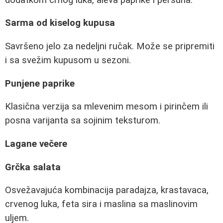
Sarma od kiselog kupusa
Savršeno jelo za nedeljni ručak. Može se pripremiti
i sa svežim kupusom u sezoni.
Punjene paprike
Klasična verzija sa mlevenim mesom i pirinčem ili
posna varijanta sa sojinim teksturom.
Lagane večere
Grčka salata
Osvežavajuća kombinacija paradajza, krastavaca,
crvenog luka, feta sira i maslina sa maslinovim
uljem.