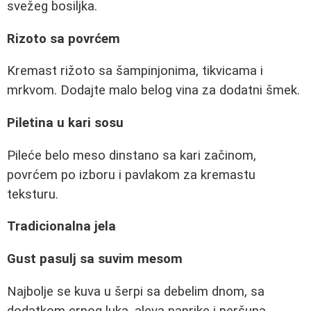
svežeg bosiljka.
Rizoto sa povrćem
Kremast rižoto sa šampinjonima, tikvicama i
mrkvom. Dodajte malo belog vina za dodatni šmek.
Piletina u kari sosu
Pileće belo meso dinstano sa kari začinom,
povrćem po izboru i pavlakom za kremastu
teksturu.
Tradicionalna jela
Gust pasulj sa suvim mesom
Najbolje se kuva u šerpi sa debelim dnom, sa
dodatkom crnog luka, aleva paprike i peršuna.