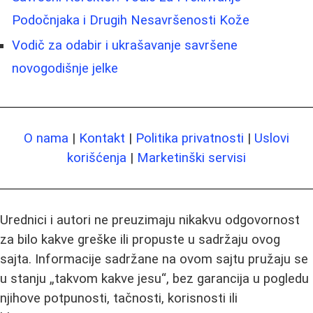
Podočnjaka i Drugih Nesavršenosti Kože
Vodič za odabir i ukrašavanje savršene
novogodišnje jelke
O nama
|
Kontakt
|
Politika privatnosti
|
Uslovi
korišćenja
|
Marketinški servisi
Urednici i autori ne preuzimaju nikakvu odgovornost
za bilo kakve greške ili propuste u sadržaju ovog
sajta. Informacije sadržane na ovom sajtu pružaju se
u stanju „takvom kakve jesu“, bez garancija u pogledu
njihove potpunosti, tačnosti, korisnosti ili