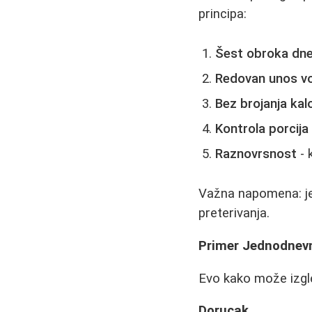
principa:
Šest obroka dn
Redovan unos v
Bez brojanja kalo
Kontrola porcija
Raznovrsnost
- 
Važna napomena: jed
preterivanja.
Primer Jednodnev
Evo kako može izgle
Dorucak