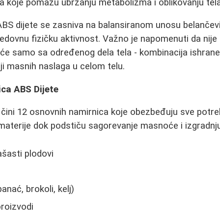
ca koje pomažu ubrzanju metabolizma i oblikovanju tela
ABS dijete se zasniva na balansiranom unosu belančevin
 redovnu fizičku aktivnost. Važno je napomenuti da nij
e samo sa određenog dela tela - kombinacija ishrane
ji masnih naslaga u celom telu.
ca ABS Dijete
čini 12 osnovnih namirnica koje obezbeđuju sve potre
e materije dok podstiču sagorevanje masnoće i izgradnj
ašasti plodovi
nać, brokoli, kelj)
roizvodi