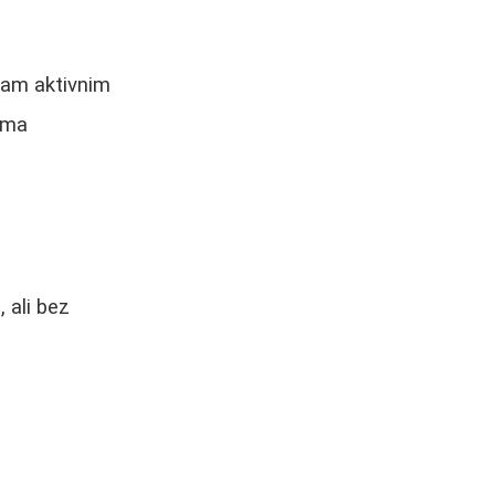
zam aktivnim
zma
 ali bez