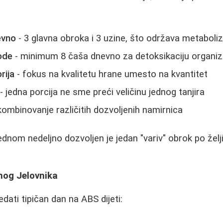
evno
- 3 glavna obroka i 3 uzine, što održava metaboli
ode
- minimum 8 čaša dnevno za detoksikaciju organi
rija
- fokus na kvalitetu hrane umesto na kvantitet
- jedna porcija ne sme preći veličinu jednog tanjira
kombinovanje različitih dozvoljenih namirnica
nom nedeljno dozvoljen je jedan "variv" obrok po želji,
nog Jelovnika
dati tipičan dan na ABS dijeti: