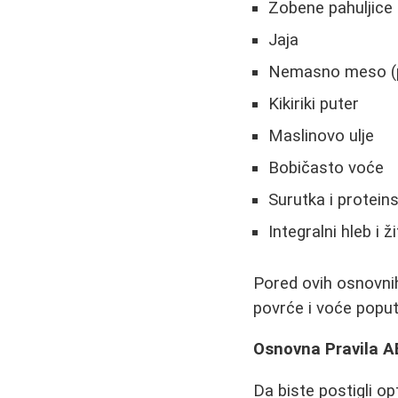
Zobene pahuljice
Jaja
Nemasno meso (pil
Kikiriki puter
Maslinovo ulje
Bobičasto voće
Surutka i proteins
Integralni hleb i 
Pored ovih osnovni
povrće i voće poput 
Osnovna Pravila A
Da biste postigli o