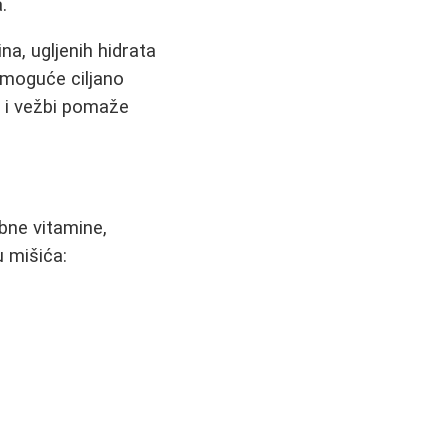
.
a, ugljenih hidrata
e moguće ciljano
 i vežbi pomaže
bne vitamine,
u mišića: