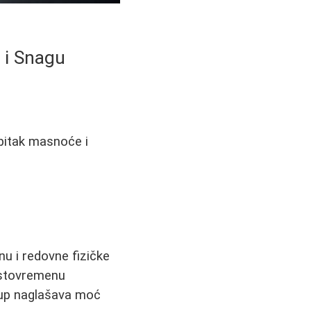
 i Snagu
ubitak masnoće i
.
nu i redovne fizičke
 istovremenu
stup naglašava moć