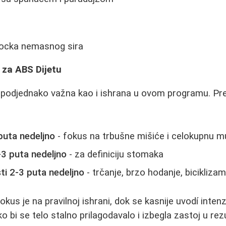
 kocka nemasnog sira
za ABS Dijetu
e podjednako važna kao i ishrana u ovom programu. Pr
puta nedeljno
- fokus na trbušne mišiće i celokupnu m
3 puta nedeljno
- za definiciju stomaka
ti 2-3 puta nedeljno
- trčanje, brzo hodanje, bicikliza
okus je na pravilnoj ishrani, dok se kasnije uvodí intenz
o bi se telo stalno prilagodavalo i izbegla zastoj u rez