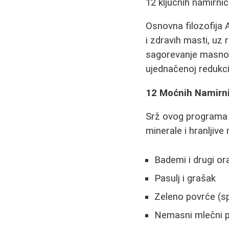
12 ključnih namirni
Osnovna filozofija 
i zdravih masti, uz
sagorevanje masnoć
ujednačenoj redukci
12 Moćnih Namirni
Srž ovog programa 
minerale i hranljiv
Bademi i drugi or
Pasulj i grašak
Zeleno povrće (spa
Nemasni mlečni p