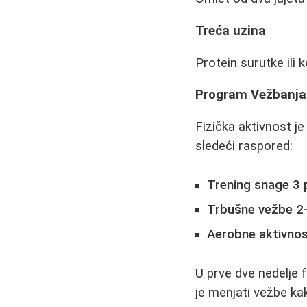
Treća uzina
Protein surutke ili
Program Vežbanja 
Fizička aktivnost j
sledeći raspored:
Trening snage 3 
Trbušne vežbe 2-
Aerobne aktivnos
U prve dve nedelje f
je menjati vežbe kak