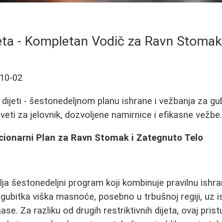
eta - Kompletan Vodič za Ravn Stomak
10-02
dijeti - šestonedeljnom planu ishrane i vežbanja za g
veti za jelovnik, dozvoljene namirnice i efikasne vežbe
ucionarni Plan za Ravn Stomak i Zategnuto Telo
lja šestonedeljni program koji kombinuje pravilnu ishra
m gubitka viška masnoće, posebno u trbušnoj regiji, uz
se. Za razliku od drugih restriktivnih dijeta, ovaj pri