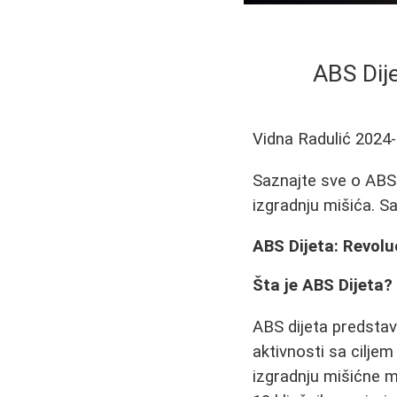
ABS Dij
Vidna Radulić
2024-
Saznajte sve o ABS 
izgradnju mišića. Sa
ABS Dijeta: Revol
Šta je ABS Dijeta?
ABS dijeta predstav
aktivnosti sa cilje
izgradnju mišićne ma