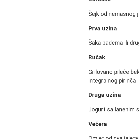
Šejk od nemasnog jog
Prva uzina
Šaka badema ili dru
Ručak
Grilovano pileće be
integralnog pirinča
Druga uzina
Jogurt sa lanenim
Večera
Omlet od dva jajet