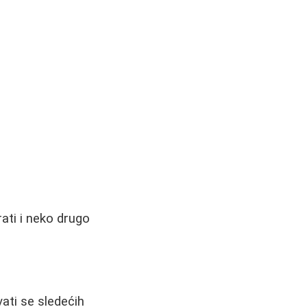
ati i neko drugo
vati se sledećih