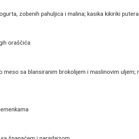
urta, zobenih pahuljica i malina; kasika kikiriki putera
gih oraščića
lo meso sa blansiranim brokolijem i maslinovim uljem; 
 semenkama
a sa španaćem i paradajzom