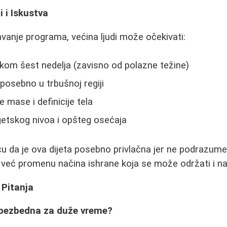
i i Iskustva
vanje programa, većina ljudi može očekivati:
kom šest nedelja (zavisno od polazne težine)
osebno u trbušnoj regiji
 mase i definicije tela
getskog nivoa i opšteg osećaja
ču da je ova dijeta posebno privlačna jer ne podrazumev
 već promenu načina ishrane koja se može održati i na
 Pitanja
a bezbedna za duže vreme?