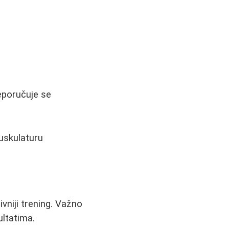
eporučuje se
uskulaturu
m
ivniji trening. Važno
ultatima.