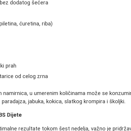
 bez dodatog šećera
etina, ćuretina, riba)
ki prah
žitarice od celog zrna
h namirnica, u umerenim količinama može se konzumir
paradajza, jabuka, kokica, slatkog krompira i školjki.
BS Dijete
ptimalne rezultate tokom šest nedelja, važno je pridrža