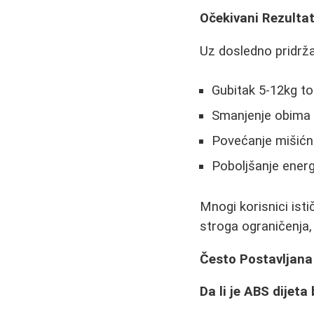
Očekivani Rezultat
Uz dosledno pridrža
Gubitak 5-12kg to
Smanjenje obima p
Povećanje mišićne
Poboljšanje ener
Mnogi korisnici isti
stroga ograničenja,
Često Postavljana
Da li je ABS dijet