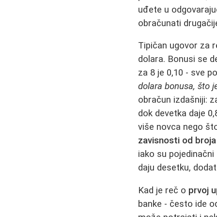
uđete u odgovarajuću
obračunati drugačij
Tipičan ugovor za r
dolara. Bonusi se de
za 8 je 0,10 - sve
dolara bonusa, što j
obračun izdašniji: 
dok devetka daje 0,
više novca nego što 
zavisnosti od broja
iako su pojedinačni 
daju desetku, dodat
Kad je reč o
prvoj u
banke - često ide o