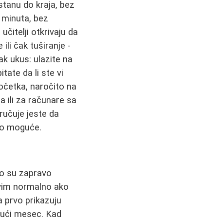
stanu do kraja, bez
 minuta, bez
učitelji otkrivaju da
li čak tuširanje -
k ukus: ulazite na
tate da li ste vi
početka, naročito na
 ili za računare sa
ručuje jeste da
to moguće.
ko su zapravo
svim normalno ako
a prvo prikazuju
kući mesec. Kad