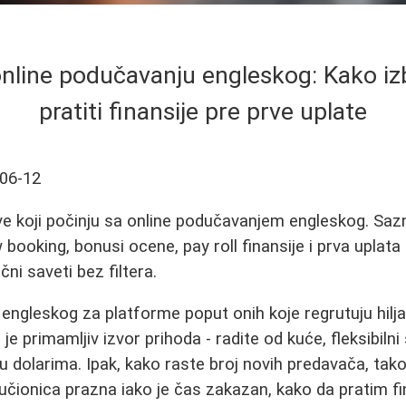
online podučavanju engleskog: Kako iz
pratiti finansije pre prve uplate
06-12
ve koji počinju sa online podučavanjem engleskog. Saz
booking, bonusi ocene, pay roll finansije i prva uplat
čni saveti bez filtera.
engleskog za platforme poput onih koje regrutuju hilja
je primamljiv izvor prihoda - radite od kuće, fleksibilni
 u dolarima. Ipak, kako raste broj novih predavača, tak
 učionica prazna iako je čas zakazan, kako da pratim fi