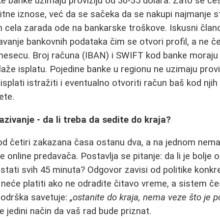
ke banke uzimaju proviziju od 30-35 dolara. Zato se če
 sitne iznose, već da se sačeka da se nakupi najmanje s
m cela zarada ode na bankarske troškove. Iskusni član
vanje bankovnih podataka čim se otvori profil, a ne č
esecu. Broj računa (IBAN) i SWIFT kod banke moraju bit
že isplatu. Pojedine banke u regionu ne uzimaju provizi
isplati istražiti i eventualno otvoriti račun baš kod nji
ete.
azivanje - da li treba da sedite do kraja?
od četiri zakazana časa ostanu dva, a na jednom nema
 online predavača. Postavlja se pitanje: da li je bolje 
 ostati svih 45 minuta? Odgovor zavisi od politike konk
 neće platiti ako ne odradite čitavo vreme, a sistem č
podrška savetuje:
„ostanite do kraja, nema veze što je p
e jedini način da vaš rad bude priznat.