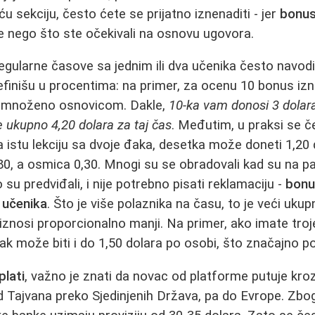
 sekciju, često ćete se prijatno iznenaditi - jer
bonus
e nego što ste očekivali na osnovu ugovora.
egularne časove sa jednim ili dva učenika često navod
finišu u procentima: na primer, za ocenu 10 bonus iznos
 pomnoženo osnovicom. Dakle,
10‑ka vam donosi 3 dolara
e ukupno 4,20 dolara za taj čas
. Međutim, u praksi se č
za istu lekciju sa dvoje đaka, desetka može doneti 1,20
80, a osmica 0,30. Mnogi su se obradovali kad su na pay
su predviđali, i nije potrebno pisati reklamaciju -
bonus
 učenika
. Što je više polaznika na času, to je veći uku
iznosi proporcionalno manji. Na primer, ako imate troje
ak može biti i do 1,50 dolara po osobi, što značajno po
plati
, važno je znati da novac od platforme putuje kro
d Tajvana preko Sjedinjenih Država, pa do Evrope. Zbo