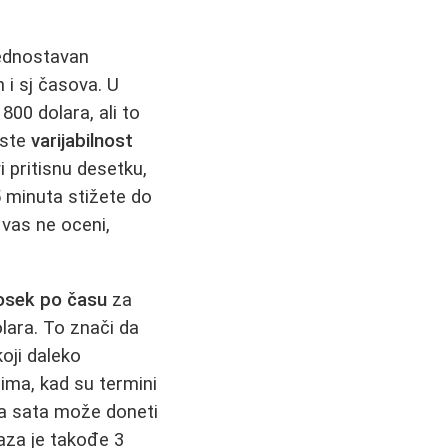
ednostavan
 i sj časova. U
00 dolara, ali to
este
varijabilnost
i pritisnu desetku,
5 minuta stižete do
 vas ne oceni,
osek po času
za
olara. To znači da
oji daleko
ima, kad su termini
ola sata može doneti
aza je takođe 3