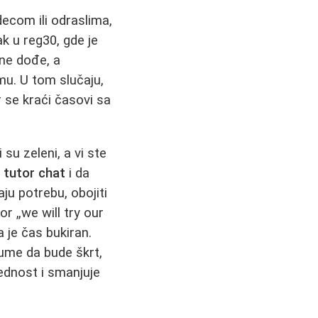
ecom ili odraslima,
ak u reg30, gde je
 ne dođe, a
u. U tom slučaju,
r se kraći časovi sa
su zeleni, a vi ste
u
tutor chat
i da
ju potrebu, obojiti
r „we will try our
 je čas bukiran.
ume da bude škrt,
lednost i smanjuje