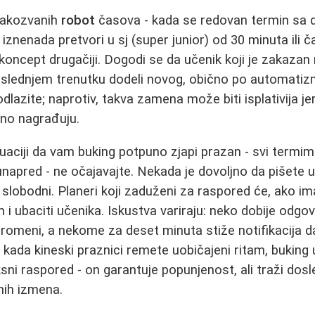
 takozvanih
robot
časova - kada se redovan termin sa d
, iznenada pretvori u sj (super junior) od 30 minuta ili č
i koncept drugačiji. Dogodi se da učenik koji je zakazan
slednjem trenutku dodeli novog, obično po automatizm
dlazite; naprotiv, takva zamena može biti isplativija je
no nagrađuju.
aciji da vam buking potpuno zjapi prazan - svi termimi 
unapred - ne očajavajte. Nekada je dovoljno da pišete 
lobodni. Planeri koji zaduženi za raspored će, ako ima
 ubaciti učenika. Iskustva variraju: neko dobije odgovo
promeni, a nekome za deset minuta stiže notifikacija da
ada kineski praznici remete uobičajeni ritam, buking 
ksni raspored - on garantuje popunjenost, ali traži dos
ih izmena.