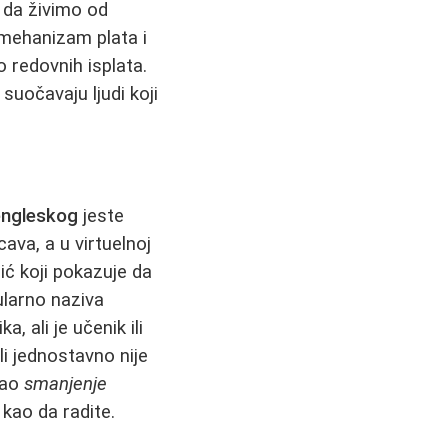
 da živimo od
mehanizam plata i
o redovnih isplata.
suočavaju ljudi koji
engleskog
jeste
cava, a u virtuelnoj
ć koji pokazuje da
ularno naziva
a, ali je učenik ili
i jednostavno nije
kao
smanjenje
 kao da radite.