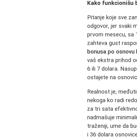
Kako funkcionišu b
Pitanje koje sve za
odgovor, jer svaki m
prvom mesecu, sa 18
zahteva gust raspor
bonusa po osnovu 
vaš ekstra prihod o
6 ili 7 dolara. Nasu
ostajete na osnovic
Realnost je, međuti
nekoga ko radi redov
za tri sata efektivn
nadmašuje minimalne
traženiji, ume da b
i 36 dolara osnovice