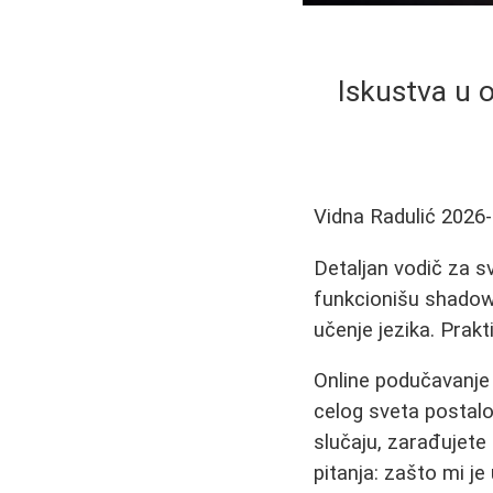
Iskustva u 
Vidna Radulić
2026-
Detaljan vodič za s
funkcionišu shadow 
učenje jezika. Prakti
Online podučavanje 
celog sveta postalo 
slučaju, zarađujete
pitanja: zašto mi je