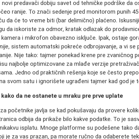
novi predavači dobiju savet od tehničke podrške da o
očeo ranije. To znači sedenje pred monitorom punih 45
ću da će to vreme biti (bar delimično) plaćeno. Iskusniji 
 da iskoriste za odmor, kratak odlazak do prodavnice i
amera i mikrofon obavezno isključe. Ipak, ostaje gora
nije
, sistem automatski pokreće odbrojavanje, a vi se pi
li ranije. Nije tako: tajmer ponekad krene pre zvaničnog 
su najbolje optimizovane za mlađe verzije pretraživača
ama. Jedno od praktičnih rešenja koje se često prepo
na svom satu i ignorišete ugrađeni tajmer kad god je 
e - kako da ne ostanete u mraku pre prve uplate
 za početnike javlja se kad pokušavaju da provere koli
ranica odbija da prikaže bilo kakve podatke. To je sa
i nikakvu isplatu. Mnoge platforme su podešene tako d
ji je za vas prazan, pa morate ručno da odaberete te