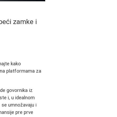
beći zamke i
najte kako
a na platformama za
de govornika iz
 ste i, u idealnom
o se umnožavaju i
nansije pre prve