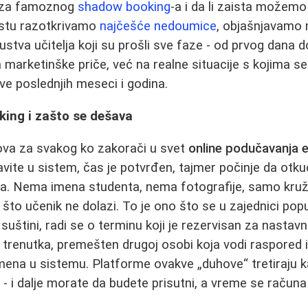
e iza famoznog
shadow booking
-a i da li zaista možemo
stu razotkrivamo
najčešće nedoumice
, objašnjavamo 
ustva učitelja koji su prošli sve faze - od prvog dana d
marketinške priče, već na realne situacije s kojima se 
ve poslednjih meseci i godina.
king i zašto se dešava
ova za svakog ko zakorači u svet
online podučavanja 
javite u sistem, čas je potvrđen, tajmer počinje da otku
ga. Nema imena studenta, nema fotografije, samo kruži
 što učenik ne dolazi. To je ono što se u zajednici pop
 suštini, radi se o terminu koji je rezervisan za nastavnik
trenutka, premešten drugoj osobi koja vodi raspored il
ena u sistemu. Platforme ovakve „duhove“ tretiraju 
a
- i dalje morate da budete prisutni, a vreme se računa