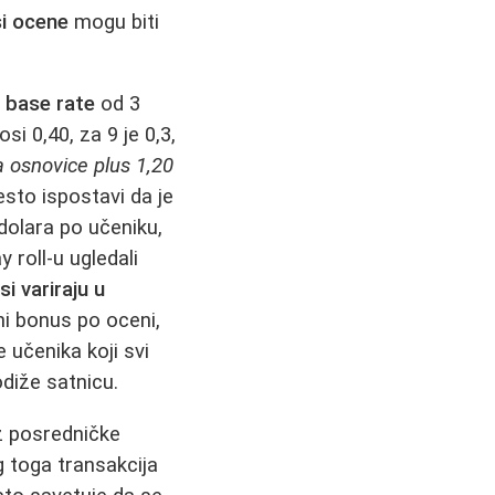
i ocene
mogu biti
i
base rate
od 3
i 0,40, za 9 je 0,3,
 osnovice plus 1,20
esto ispostavi da je
 dolara po učeniku,
 roll‑u ugledali
i variraju u
pni bonus po oceni,
 učenika koji svi
diže satnicu.
z posredničke
g toga transakcija