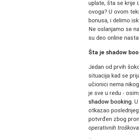
uplate, šta se krij
ovoga? U ovom tek
bonusa, i delimo isk
Ne oslanjamo se na 
su deo online nasta
Šta je shadow boo
Jedan od prvih šok
situacija kad se pri
učionici nema niko
je sve u redu - osim
shadow booking
. U
otkazao poslednjeg 
potvrđen zbog prom
operativnih troškov