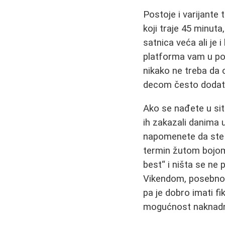
Postoje i varijante
koji traje 45 minuta
satnica veća ali je 
platforma vam u po
nikako ne treba da o
decom često dodat
Ako se nađete u situ
ih zakazali danima 
napomenete da ste s
termin žutom bojom i
best“ i ništa se ne 
Vikendom, posebno k
pa je dobro imati fi
mogućnost naknadn