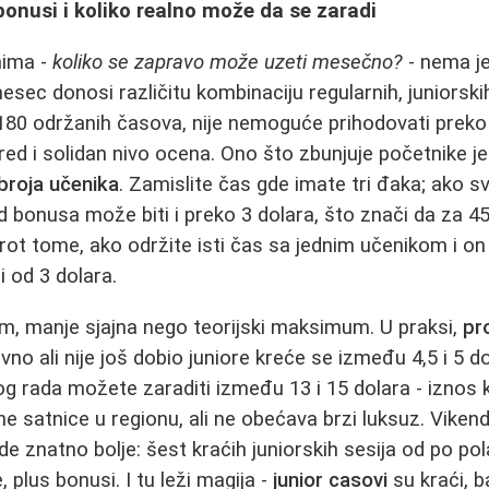
onusi i koliko realno može da se zaradi
nima -
koliko se zapravo može uzeti mesečno?
- nema j
esec donosi različitu kombinaciju regularnih, juniorskih
0 održanih časova, nije nemoguće prihodovati preko 8
ed i solidan nivo ocena. Ono što zbunjuje početnike j
broja učenika
. Zamislite čas gde imate tri đaka; ako sv
d bonusa može biti i preko 3 dolara, što znači da za 4
prot tome, ako održite isti čas sa jednim učenikom i on
i od 3 dolara.
m, manje sjajna nego teorijski maksimum. U praksi,
pr
no ali nije još dobio juniore kreće se između 4,5 i 5 d
og rada možete zaraditi između 13 i 15 dolara - iznos k
 satnice u regionu, ali ne obećava brzi luksuz. Vikend
ude znatno bolje: šest kraćih juniorskih sesija od po p
, plus bonusi. I tu leži magija -
junior casovi
su kraći, b