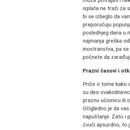
može potrajati i ne
isplata ne traži za
bi se izbeglo da va
preporučuju popunja
poslednjeg dana u m
najmanja greška odla
inostranstva, pa se 
počnete da zarađuj
Prazni časovi i otk
Priče o tome kako 
su deo svakodnevice
praznu učionicu ili
Očigledno je da vas
napuštanje. Zato i 
zvuči apsurdno, to j