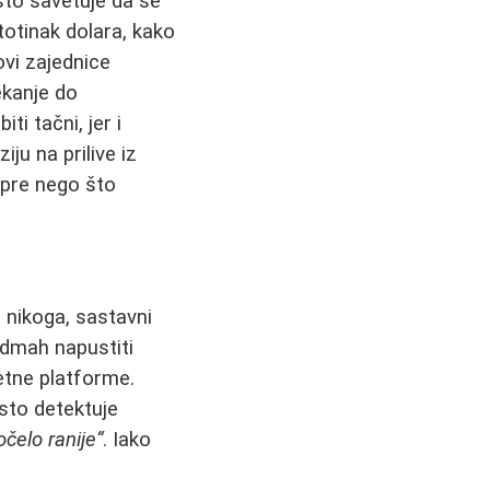
sto savetuje da se
totinak dolara, kako
ovi zajednice
ekanje do
i tačni, jer i
ju na prilive iz
h pre nego što
 nikoga, sastavni
odmah napustiti
retne platforme.
esto detektuje
očelo ranije“
. Iako