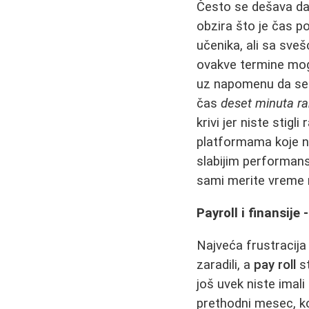
Često se dešava da 
obzira što je čas p
učenika, ali sa sveš
ovakve termine mogu
uz napomenu da se k
čas
deset minuta ra
krivi jer niste stig
platformama koje ni
slabijim performans
sami merite vreme 
Payroll i finansij
Najveća frustracija
zaradili, a
pay roll
st
još uvek niste imal
prethodni mesec, ko