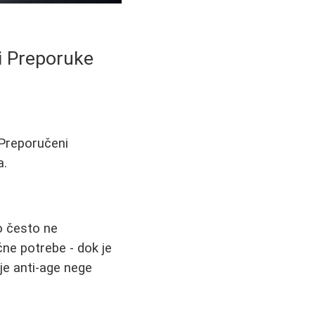
i Preporuke
 Preporučeni
a.
o često ne
ne potrebe - dok je
nje anti-age nege