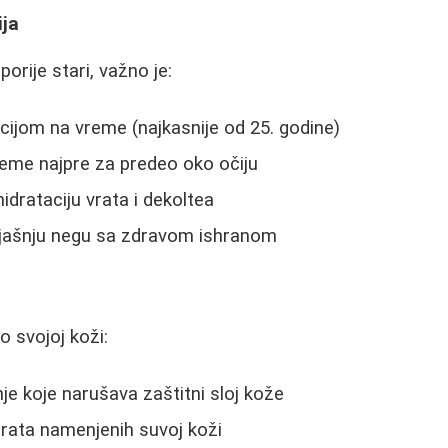
ija
orije stari, važno je:
cijom na vreme (najkasnije od 25. godine)
kreme najpre za predeo oko očiju
idrataciju vrata i dekoltea
jašnju negu sa zdravom ishranom
o svojoj koži:
je koje narušava zaštitni sloj kože
rata namenjenih suvoj koži