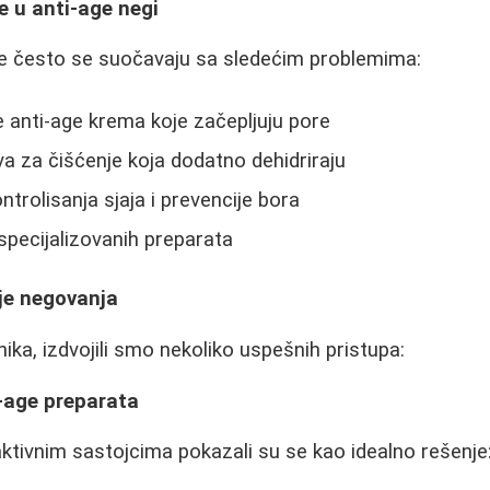
e u anti-age negi
e često se suočavaju sa sledećim problemima:
 anti-age krema koje začepljuju pore
a za čišćenje koja dodatno dehidriraju
trolisanja sjaja i prevencije bora
pecijalizovanih preparata
je negovanja
ika, izdvojili smo nekoliko uspešnih pristupa:
i-age preparata
 aktivnim sastojcima pokazali su se kao idealno rešenje