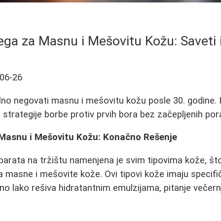
ega za Masnu i Mešovitu Kožu: Saveti 
06-26
lno negovati masnu i mešovitu kožu posle 30. godine.
i strategije borbe protiv prvih bora bez začepljenih por
Masnu i Mešovitu Kožu: Konačno Rešenje
parata na tržištu namenjena je svim tipovima kože, št
masne i mešovite kože. Ovi tipovi kože imaju specifič
ivno lako rešiva hidratantnim emulzijama, pitanje večer