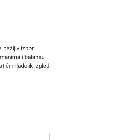
 pažljiv izbor
tmanima i balansu
ići mladolik izgled