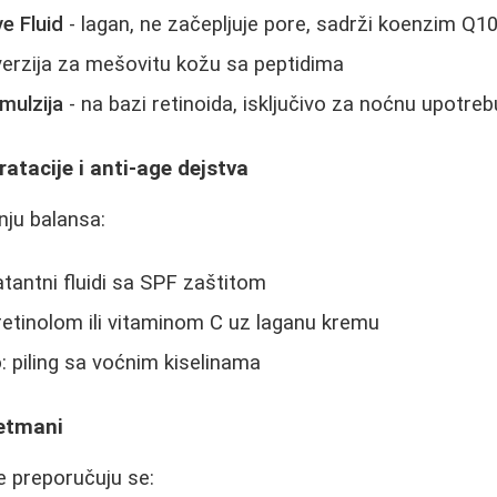
e Fluid
- lagan, ne začepljuje pore, sadrži koenzim Q1
verzija za mešovitu kožu sa peptidima
mulzija
- na bazi retinoida, isključivo za noćnu upotreb
ratacije i anti-age dejstva
nju balansa:
atantni fluidi sa SPF zaštitom
etinolom ili vitaminom C uz laganu kremu
: piling sa voćnim kiselinama
retmani
te preporučuju se: