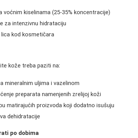
a voćnim kiselinama (25-35% koncentracije)
 za intenzivnu hidrataciju
 lica kod kosmetičara
e kože treba paziti na:
a mineralnim uljima i vazelinom
ćenje preparata namenjenih zrelijoj koži
u matirajućih proizvoda koji dodatno isušuju
va dehidratacije
rati po dobima