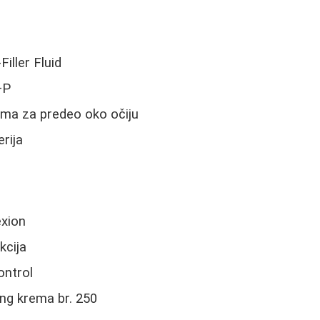
iller Fluid
+P
ma za predeo oko očiju
rija
exion
kcija
ontrol
ing krema br. 250