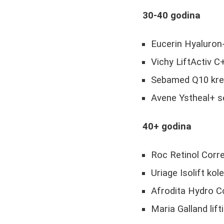
30-40 godina
Eucerin Hyaluron-F
Vichy LiftActiv C
Sebamed Q10 kre
Avene Ystheal+ se
40+ godina
Roc Retinol Corr
Uriage Isolift kole
Afrodita Hydro C
Maria Galland lift