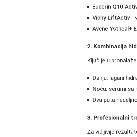
Eucerin Q10 Activ
Vichy LiftActiv
- 
Avene Ystheal+ E
2. Kombinacija hid
Ključ je u pronalaže
Danju: lagani hidr
Noću: serumi sa r
Dva puta nedeljno
3. Profesionalni t
Za vidljivije rezulta