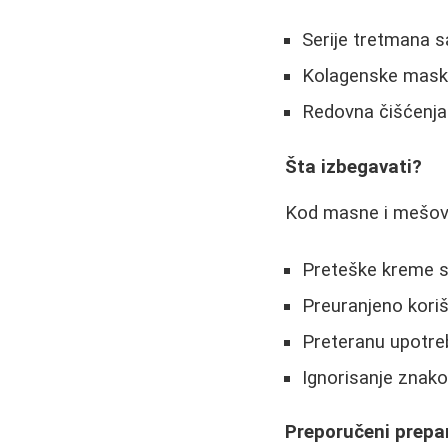
Serije tretmana s
Kolagenske maske
Redovna čišćenja
Šta izbegavati?
Kod masne i mešovit
Preteške kreme s
Preuranjeno koriš
Preteranu upotreb
Ignorisanje znako
Preporučeni prepa