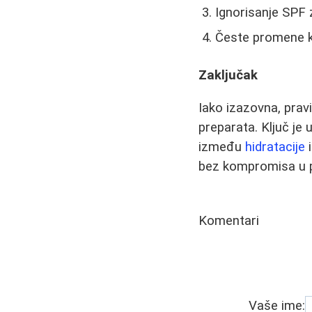
Ignorisanje SPF 
Česte promene ko
Zaključak
Iako izazovna, prav
preparata. Ključ je
između
hidratacije
i
bez kompromisa u p
Komentari
Vaše ime: