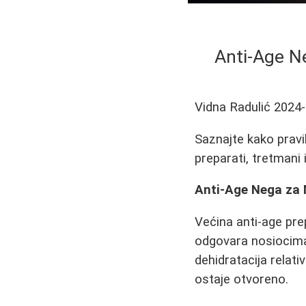
Anti-Age N
Vidna Radulić
2024-
Saznajte kako pravi
preparati, tretmani 
Anti-Age Nega za 
Većina anti-age pre
odgovara nosiocima 
dehidratacija relat
ostaje otvoreno.