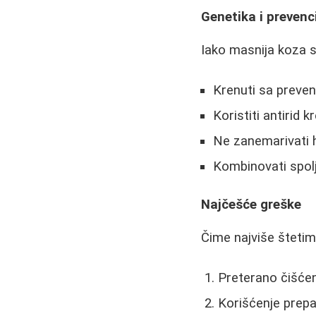
Genetika i prevenc
Iako masnija koza sp
Krenuti sa preven
Koristiti antirid 
Ne zanemarivati h
Kombinovati spol
Najčešće greške
Čime najviše štetim
Preterano čišćen
Korišćenje prepa