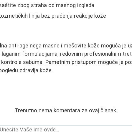
zaštite zbog straha od masnog izgleda
zmetičkih linija bez praćenja reakcije kože
ilna anti-age nega masne i mešovite kože moguća je uz
 u laganim formulacijama, redovnim profesionalnim tre
 kontrole sebuma. Pametnim pristupom moguće je post
ogledu zdravlja kože.
Trenutno nema komentara za ovaj članak.