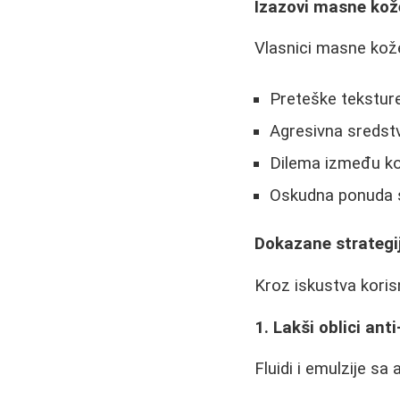
Izazovi masne kož
Vlasnici masne kož
Preteške teksture
Agresivna sredstv
Dilema između kon
Oskudna ponuda s
Dokazane strategi
Kroz iskustva korisn
1. Lakši oblici ant
Fluidi i emulzije sa