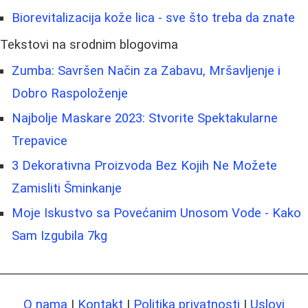
Biorevitalizacija kože lica - sve što treba da znate
Tekstovi na srodnim blogovima
Zumba: Savršen Način za Zabavu, Mršavljenje i
Dobro Raspoloženje
Najbolje Maskare 2023: Stvorite Spektakularne
Trepavice
3 Dekorativna Proizvoda Bez Kojih Ne Možete
Zamisliti Šminkanje
Moje Iskustvo sa Povećanim Unosom Vode - Kako
Sam Izgubila 7kg
O nama
|
Kontakt
|
Politika privatnosti
|
Uslovi