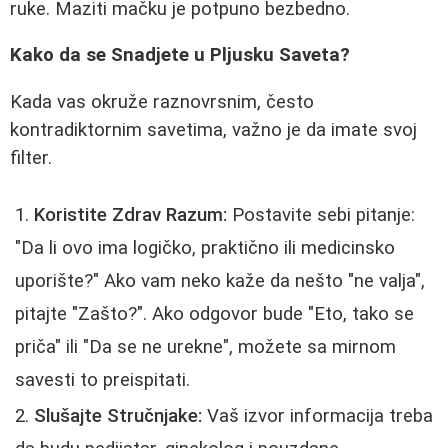
ruke. Maziti mačku je potpuno bezbedno.
Kako da se Snadjete u Pljusku Saveta?
Kada vas okruže raznovrsnim, često
kontradiktornim savetima, važno je da imate svoj
filter.
Koristite Zdrav Razum:
Postavite sebi pitanje:
"Da li ovo ima logičko, praktično ili medicinsko
uporište?" Ako vam neko kaže da nešto "ne valja",
pitajte "Zašto?". Ako odgovor bude "Eto, tako se
priča" ili "Da se ne urekne", možete sa mirnom
savesti to preispitati.
Slušajte Stručnjake:
Vaš izvor informacija treba