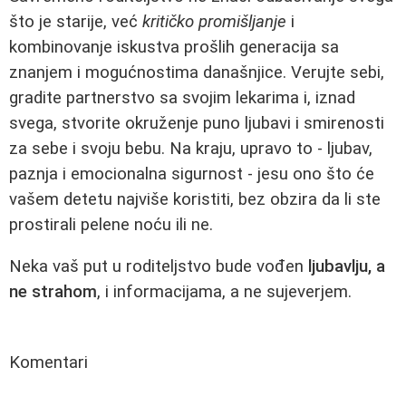
što je starije, već
kritičko promišljanje
i
kombinovanje iskustva prošlih generacija sa
znanjem i mogućnostima današnjice. Verujte sebi,
gradite partnerstvo sa svojim lekarima i, iznad
svega, stvorite okruženje puno ljubavi i smirenosti
za sebe i svoju bebu. Na kraju, upravo to - ljubav,
paznja i emocionalna sigurnost - jesu ono što će
vašem detetu najviše koristiti, bez obzira da li ste
prostirali pelene noću ili ne.
Neka vaš put u roditeljstvo bude vođen
ljubavlju, a
ne strahom
, i informacijama, a ne sujeverjem.
Komentari