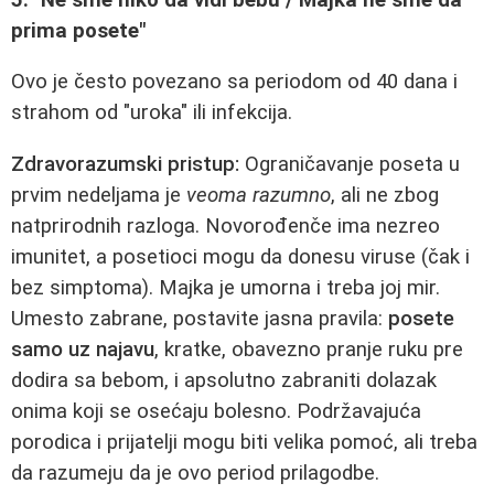
prima posete"
Ovo je često povezano sa periodom od 40 dana i
strahom od "uroka" ili infekcija.
Zdravorazumski pristup:
Ograničavanje poseta u
prvim nedeljama je
veoma razumno
, ali ne zbog
natprirodnih razloga. Novorođenče ima nezreo
imunitet, a posetioci mogu da donesu viruse (čak i
bez simptoma). Majka je umorna i treba joj mir.
Umesto zabrane, postavite jasna pravila:
posete
samo uz najavu
, kratke, obavezno pranje ruku pre
dodira sa bebom, i apsolutno zabraniti dolazak
onima koji se osećaju bolesno. Podržavajuća
porodica i prijatelji mogu biti velika pomoć, ali treba
da razumeju da je ovo period prilagodbe.