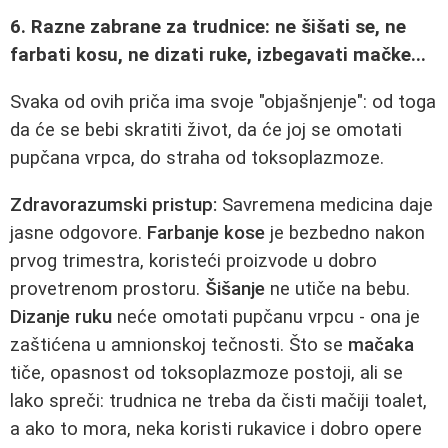
6. Razne zabrane za trudnice: ne šišati se, ne
farbati kosu, ne dizati ruke, izbegavati mačke...
Svaka od ovih priča ima svoje "objašnjenje": od toga
da će se bebi skratiti život, da će joj se omotati
pupčana vrpca, do straha od toksoplazmoze.
Zdravorazumski pristup:
Savremena medicina daje
jasne odgovore.
Farbanje kose
je bezbedno nakon
prvog trimestra, koristeći proizvode u dobro
provetrenom prostoru.
Šišanje
ne utiče na bebu.
Dizanje ruku
neće omotati pupčanu vrpcu - ona je
zaštićena u amnionskoj tečnosti. Što se
mačaka
tiče, opasnost od toksoplazmoze postoji, ali se
lako spreči: trudnica ne treba da čisti mačiji toalet,
a ako to mora, neka koristi rukavice i dobro opere