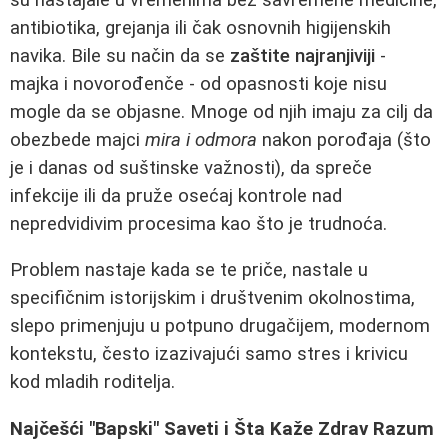
antibiotika, grejanja ili čak osnovnih higijenskih
navika. Bile su način da se
zaštite najranjiviji
-
majka i novorođenče - od opasnosti koje nisu
mogle da se objasne. Mnoge od njih imaju za cilj da
obezbede majci
mira i odmora
nakon porođaja (što
je i danas od suštinske važnosti), da spreče
infekcije ili da pruže osećaj kontrole nad
nepredvidivim procesima kao što je trudnoća.
Problem nastaje kada se te priče, nastale u
specifičnim istorijskim i društvenim okolnostima,
slepo primenjuju u potpuno drugačijem, modernom
kontekstu, često izazivajući samo stres i krivicu
kod mladih roditelja.
Najčešći "Bapski" Saveti i Šta Kaže Zdrav Razum