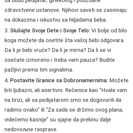
da budu pedijatar, ginekolog i pouzdane
zdravstvene ustanove. Njihovi saveti se zasnivaju
na dokazima i iskustvu sa hiljadama beba.
Slušajte Svoje Dete i Svoje Telo:
Vi bolje od bilo
koga možete da osetite šta vašoj bebi odgovara.
Da li je bebi vruće? Da li je mirna? Da li se vi
osećate izmoreno i treba vam pauza? Budite
pažljivi prema tim signalima.
Postavite Granice sa Dobronamernima:
Možete
biti ljubazni, ali asertivni. Rečenice kao "Hvala vam
na brizi, ali sa pedijatarom smo se dogovorili da
radimo ovako" ili "Za sada se držimo ovog plana,
videćemo kasnije" su sjajne da prekinu dalje
nedovoљne rasprave.