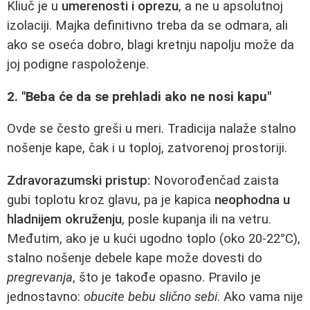
Kliuč je u
umerenosti i oprezu
, a ne u apsolutnoj
izolaciji. Majka definitivno treba da se odmara, ali
ako se oseća dobro, blagi kretnju napolju može da
joj podigne raspoloženje.
2. "Beba će da se prehladi ako ne nosi kapu"
Ovde se često greši u meri. Tradicija nalaže stalno
nošenje kape, čak i u toploj, zatvorenoj prostoriji.
Zdravorazumski pristup:
Novorođenčad zaista
gubi toplotu kroz glavu, pa je kapica
neophodna u
hladnijem okruženju
, posle kupanja ili na vetru.
Međutim, ako je u kući ugodno toplo (oko 20-22°C),
stalno nošenje debele kape može dovesti do
pregrevanja
, što je takođe opasno. Pravilo je
jednostavno:
obucite bebu slično sebi
. Ako vama nije