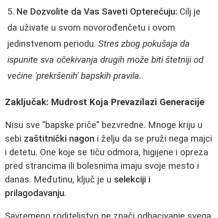
Ne Dozvolite da Vas Saveti Opterećuju:
Cilj je
da uživate u svom novorođenčetu i ovom
jedinstvenom periodu.
Stres zbog pokušaja da
ispunite sva očekivanja drugih može biti štetniji od
većine 'prekršenih' bapskih pravila.
Zaključak: Mudrost Koja Prevazilazi Generacije
Nisu sve "bapske priče" bezvredne. Mnoge kriju u
sebi
zaštitnički nagon
i želju da se pruži nega majci
i detetu. One koje se tiču odmora, higijene i opreza
pred strancima ili bolesnima imaju svoje mesto i
danas. Međutinu, ključ je u
selekciji i
prilagodavanju
.
Savremeno roditeljstvo ne znači odbacivanje svega