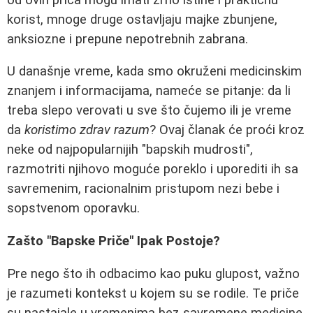
korist, mnoge druge ostavljaju majke zbunjene,
anksiozne i prepune nepotrebnih zabrana.
U današnje vreme, kada smo okruženi medicinskim
znanjem i informacijama, nameće se pitanje: da li
treba slepo verovati u sve što čujemo ili je vreme
da
koristimo zdrav razum
? Ovaj članak će proći kroz
neke od najpopularnijih "bapskih mudrosti",
razmotriti njihovo moguće poreklo i uporediti ih sa
savremenim, racionalnim pristupom nezi bebe i
sopstvenom oporavku.
Zašto "Bapske Priče" Ipak Postoje?
Pre nego što ih odbacimo kao puku glupost, važno
je razumeti kontekst u kojem su se rodile. Te priče
su nastajale u vremenima bez savremene medicine,