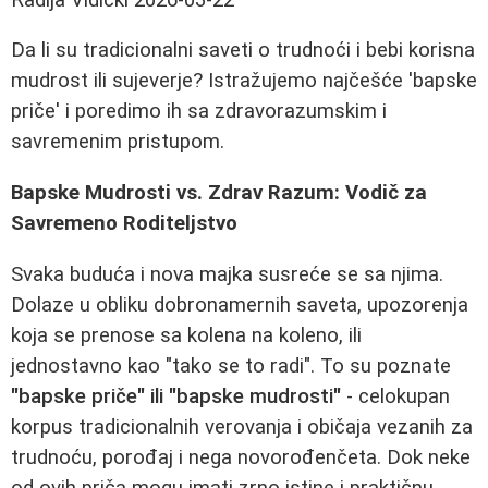
Da li su tradicionalni saveti o trudnoći i bebi korisna
mudrost ili sujeverje? Istražujemo najčešće 'bapske
priče' i poredimo ih sa zdravorazumskim i
savremenim pristupom.
Bapske Mudrosti vs. Zdrav Razum: Vodič za
Savremeno Roditeljstvo
Svaka buduća i nova majka susreće se sa njima.
Dolaze u obliku dobronamernih saveta, upozorenja
koja se prenose sa kolena na koleno, ili
jednostavno kao "tako se to radi". To su poznate
"bapske priče" ili "bapske mudrosti"
- celokupan
korpus tradicionalnih verovanja i običaja vezanih za
trudnoću, porođaj i nega novorođenčeta. Dok neke
od ovih priča mogu imati zrno istine i praktičnu