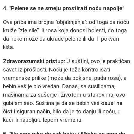
4. "Pelene se ne smeju prostirati noću napolje"
Ova priča ima brojna "objašnjenja": od toga da noću
kruže "zle sile" ili rosa koja donosi bolesti, do toga
da neko može da ukrade pelene ili da ih pokvari
kiša.
Zdravorazumski pristup:
U suštini, ovo je praktičan
savet iz prošlosti. Noću je teže kontrolisati
vremenske prilike (može da pokisne, pada rosa), a
bebin veš je bio vredan. Danas, sa susilicama,
mašinama za sušenje i životom u stanovima, ovo
gubi smisao. Suština je da se bebin veš
osusí na
čist i siguran način
, bilo da je to danju ili noću, u
kući ili napolju u lepom vremenu.
5. "Ne sme niko da vidi bebu / Majka ne sme da