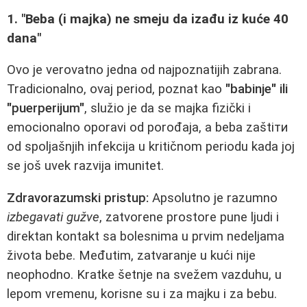
1. "Beba (i majka) ne smeju da izađu iz kuće 40
dana"
Ovo je verovatno jedna od najpoznatijih zabrana.
Tradicionalno, ovaj period, poznat kao
"babinje" ili
"puerperijum"
, služio je da se majka fizički i
emocionalno oporavi od porođaja, a beba zaštiти
od spoljašnjih infekcija u kritičnom periodu kada joj
se još uvek razvija imunitet.
Zdravorazumski pristup:
Apsolutno je razumno
izbegavati gužve
, zatvorene prostore punе ljudi i
direktan kontakt sa bolesnima u prvim nedeljama
života bebe. Međutim, zatvaranje u kući nije
neophodno. Kratke šetnje na svežem vazduhu, u
lepom vremenu, korisne su i za majku i za bebu.