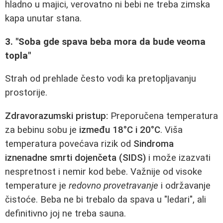
hladno u majici, verovatno ni bebi ne treba zimska
kapa unutar stana.
3. "Soba gde spava beba mora da bude veoma
topla"
Strah od prehlade često vodi ka pretopljavanju
prostorije.
Zdravorazumski pristup:
Preporučena temperatura
za bebinu sobu je
između 18°C i 20°C
. Viša
temperatura povećava rizik od
Sindroma
iznenadne smrti dojenčeta (SIDS)
i može izazvati
nespretnost i nemir kod bebe. Važnije od visoke
temperature je
redovno provetravanje
i održavanje
čistoće. Beba ne bi trebalo da spava u "ledari", ali
definitivno joj ne treba sauna.