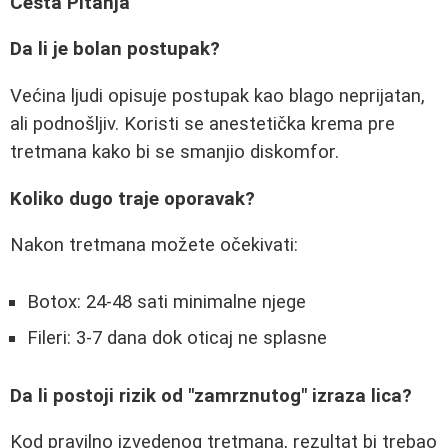
Česta Pitanja
Da li je bolan postupak?
Većina ljudi opisuje postupak kao blago neprijatan,
ali podnošljiv. Koristi se anestetička krema pre
tretmana kako bi se smanjio diskomfor.
Koliko dugo traje oporavak?
Nakon tretmana možete očekivati:
Botox: 24-48 sati minimalne njege
Fileri: 3-7 dana dok oticaj ne splasne
Da li postoji rizik od "zamrznutog" izraza lica?
Kod pravilno izvedenog tretmana, rezultat bi trebao