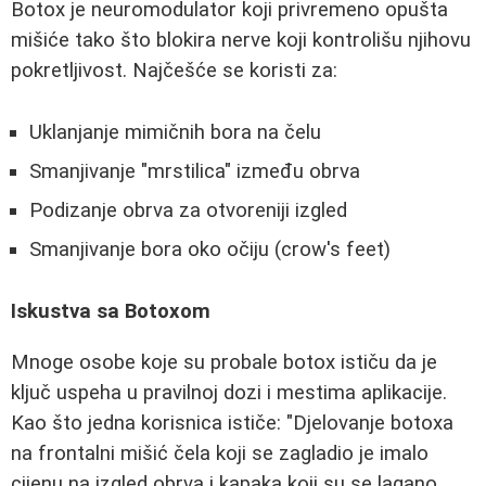
Botox je neuromodulator koji privremeno opušta
mišiće tako što blokira nerve koji kontrolišu njihovu
pokretljivost. Najčešće se koristi za:
Uklanjanje mimičnih bora na čelu
Smanjivanje "mrstilica" između obrva
Podizanje obrva za otvoreniji izgled
Smanjivanje bora oko očiju (crow's feet)
Iskustva sa Botoxom
Mnoge osobe koje su probale botox ističu da je
ključ uspeha u pravilnoj dozi i mestima aplikacije.
Kao što jedna korisnica ističe: "Djelovanje botoxa
na frontalni mišić čela koji se zagladio je imalo
cijenu na izgled obrva i kapaka koji su se lagano