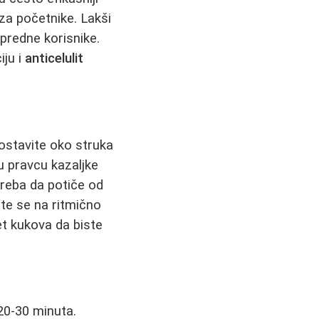
 za početnike. Lakši
predne korisnike.
iju i
anticelulit
ostavite oko struka
u pravcu kazaljke
treba da potiče od
ajte se na ritmično
et kukova da biste
20-30 minuta.