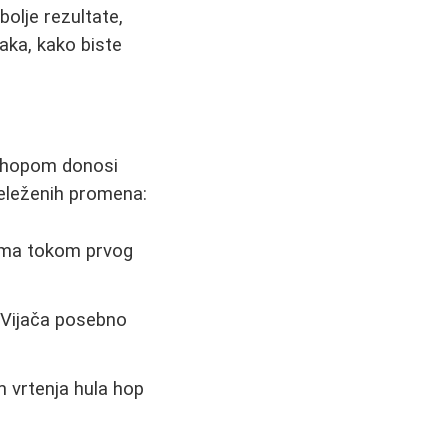
bolje rezultate,
aka, kako biste
a hopom donosi
beleženih promena:
rama tokom prvog
. Vijača posebno
m vrtenja hula hop