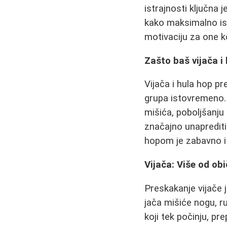
istrajnosti ključna 
kako maksimalno isko
motivaciju za one ko
Zašto baš vijača i
Vijača i hula hop pr
grupa istovremeno.
mišića, poboljšanju
značajno unaprediti 
hopom je zabavno i 
Vijača: Više od ob
Preskakanje vijače 
jača mišiće nogu, r
koji tek počinju, pr