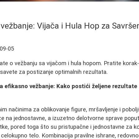
 vežbanje: Vijača i Hula Hop za Savrš
09-05
ate o vežbanju sa vijačom i hula hopom. Pratite korak
 savete za postizanje optimalnih rezultata.
a efikasno vežbanje: Kako postići željene rezultate 
im načinima za oblikovanje figure, mršavljenje i pobolj
 na jednostavne, a izuzetno delotvorne sprave poput 
tke, pored toga što su pristupačne i jednostavne za k
 celokupno telo. Kombinacija pravilne ishrane, redovno