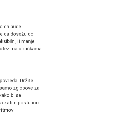
alo da bude
ale da dosežu do
sibilniji i manje
a utezima u ručkama
 povreda. Držite
ći samo zglobove za
kako bi se
 a zatim postupno
ritmovi.