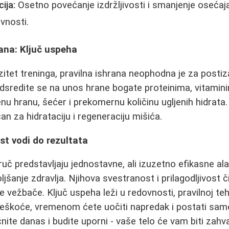
ija:
Osetno povećanje izdržljivosti i smanjenje oseć
vnosti.
ana: Ključ uspeha
zitet treninga, pravilna ishrana neophodna je za postiz
edsredite se na unos hrane bogate proteinima, vitamini
nu hranu, šećer i prekomernu količinu ugljenih hidrata
an za hidrataciju i regeneraciju mišića.
ost vodi do rezultata
ruč predstavljaju jednostavne, ali izuzetno efikasne al
ljšanje zdravlja. Njihova svestranost i prilagodljivost
 vežbače. Ključ uspeha leži u redovnosti, pravilnoj tehn
teškoće, vremenom ćete uočiti napredak i postati sam
ite danas i budite uporni - vaše telo će vam biti zahv