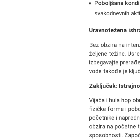
Poboljšana kondic
svakodnevnih akti
Uravnotežena ishr
Bez obzira na inten
željene težine. Usr
izbegavajte prerađe
vode takođe je ključ
Zaključak: Istrajn
Vijača i hula hop ob
fizičke forme i pobo
početnike i napredne
obzira na početne 
sposobnosti. Započn