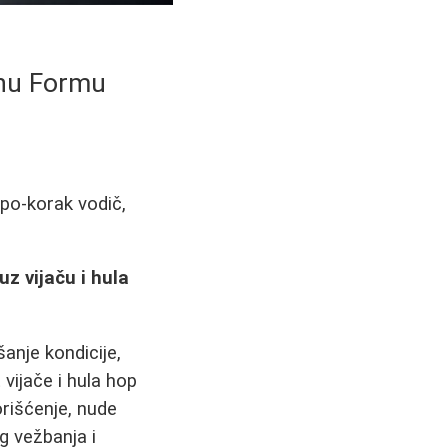
enu Formu
-po-korak vodič,
uz vijaču i hula
šanje kondicije,
vijače i hula hop
orišćenje, nude
g vežbanja i