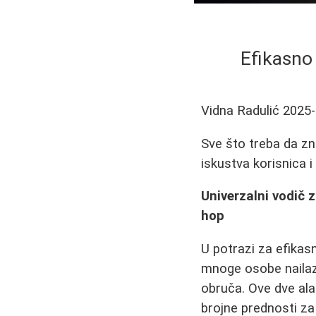
Efikasno
Vidna Radulić
2025-
Sve što treba da zn
iskustva korisnica i
Univerzalni vodič z
hop
U potrazi za efikasn
mnoge osobe nailaze
obruča. Ove dve ala
brojne prednosti za