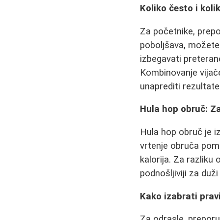
Koliko često i kol
Za početnike, prepo
poboljšava, možete 
izbegavati pretera
Kombinovanje vijač
unaprediti rezultate
Hula hop obruč: Z
Hula hop obruč je i
vrtenje obruča poma
kalorija. Za razliku 
podnošljiviji za duž
Kako izabrati prav
Za odrasle, preporu