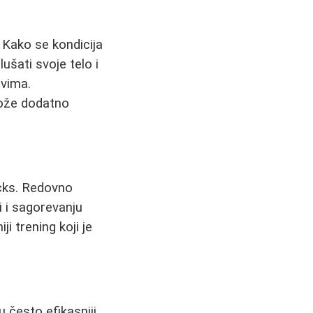
 Kako se kondicija
ušati svoje telo i
ovima.
može dodatno
ocks. Redovno
i i sagorevanju
ji trening koji je
 često efikasniji