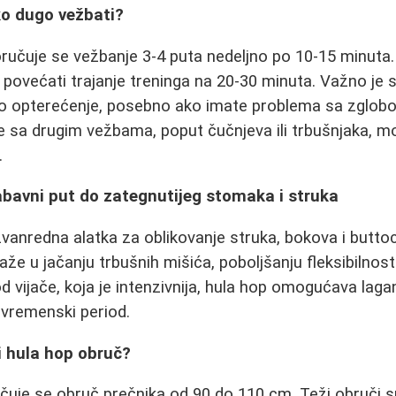
iko dugo vežbati?
ručuje se vežbanje 3-4 puta nedeljno po 10-15 minuta.
povećati trajanje treninga na 20-30 minuta. Važno je sl
no opterećenje, posebno ako imate problema sa zglob
e sa drugim vežbama, poput čučnjeva ili trbušnjaka, 
.
abavni put do zategnutijeg stomaka i struka
zvanredna alatka za oblikovanje struka, bokova i butt
že u jačanju trbušnih mišića, poboljšanju fleksibilnost
od vijače, koja je intenzivnija, hula hop omogućava lagani
i vremenski period.
i hula hop obruč?
čuje se obruč prečnika od 90 do 110 cm. Teži obruči su