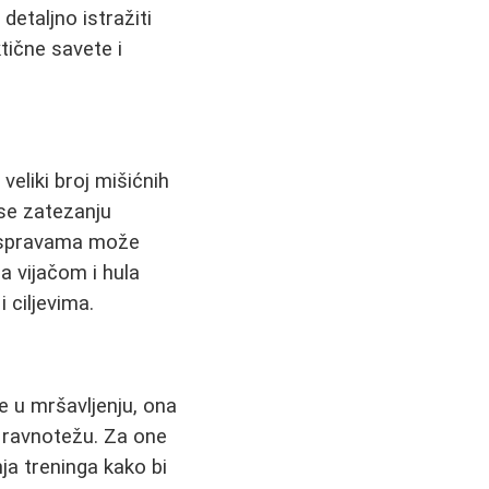
detaljno istražiti
ktične savete i
veliki broj mišićnih
se zatezanju
im spravama može
sa vijačom i hula
 ciljevima.
e u mršavljenju, ona
i ravnotežu. Za one
ja treninga kako bi