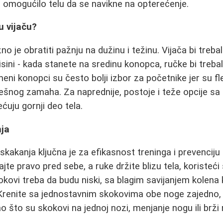
i omogućilo telu da se navikne na opterećenje.
u vijaču?
žno je obratiti pažnju na dužinu i težinu. Vijača bi treb
isini - kada stanete na sredinu konopca, ručke bi treb
meni konopci su često bolji izbor za početnike jer su flek
rešnog zamaha. Za naprednije, postoje i teže opcije s
ćuju gornji deo tela.
ja
skakanja ključna je za efikasnost treninga i prevenciju
ajte pravo pred sebe, a ruke držite blizu tela, koriste
okovi treba da budu niski, sa blagim savijanjem kolena 
Krenite sa jednostavnim skokovima obe noge zajedno,
ao što su skokovi na jednoj nozi, menjanje nogu ili brži 