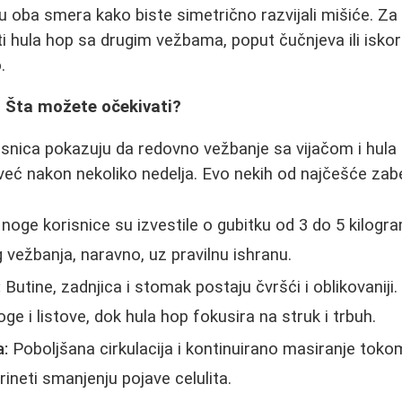
u oba smera kako biste simetrično razvijali mišiće. Za 
hula hop sa drugim vežbama, poput čučnjeva ili iskor
.
: Šta možete očekivati?
risnica pokazuju da redovno vežbanje sa vijačom i hul
već nakon nekoliko nedelja. Evo nekih od najčešće za
oge korisnice su izvestile o gubitku od 3 do 5 kilog
ežbanja, naravno, uz pravilnu ishranu.
:
Butine, zadnjica i stomak postaju čvršći i oblikovaniji
ge i listove, dok hula hop fokusira na struk i trbuh.
a:
Poboljšana cirkulacija i kontinuirano masiranje toko
neti smanjenju pojave celulita.