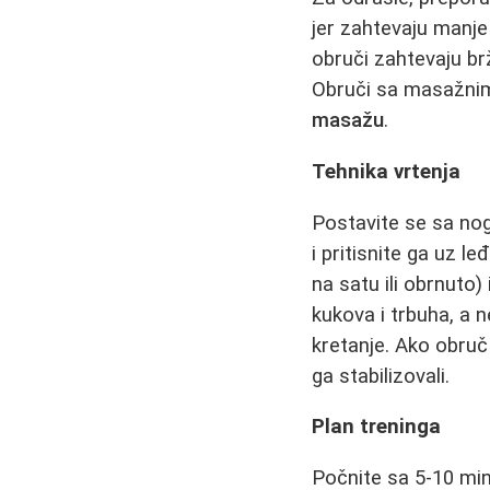
jer zahtevaju manje
obruči zahtevaju br
Obruči sa masažnim 
masažu
.
Tehnika vrtenja
Postavite se sa nog
i pritisnite ga uz 
na satu ili obrnuto
kukova i trbuha, a n
kretanje. Ako obruč
ga stabilizovali.
Plan treninga
Počnite sa 5-10 mi