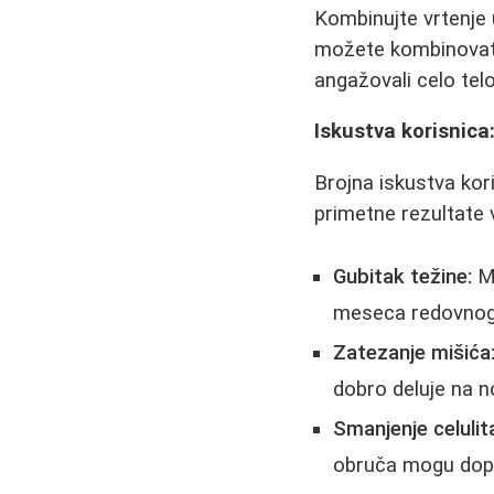
Kombinujte vrtenje 
možete kombinovati 
angažovali celo telo
Iskustva korisnica
Brojna iskustva ko
primetne rezultate 
Gubitak težine:
Mn
meseca redovnog v
Zatezanje mišića
dobro deluje na no
Smanjenje celulit
obruča mogu dopri