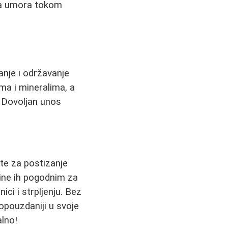
aja umora tokom
anje i održavanje
ma i mineralima, a
. Dovoljan unos
ate za postizanje
 čine ih pogodnim za
ici i strpljenju. Bez
opouzdaniji u svoje
alno!