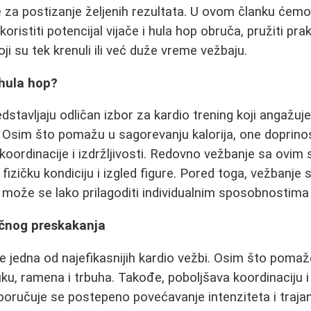
je za postizanje željenih rezultata. U ovom članku ćemo 
ristiti potencijal vijače i hula hop obruča, pružiti pra
ji su tek krenuli ili već duže vreme vežbaju.
 hula hop?
edstavljaju odličan izbor za kardio trening koji angažuje 
 Osim što pomažu u sagorevanju kalorija, one doprino
 koordinacije i izdržljivosti. Redovno vežbanje sa ov
fizičku kondiciju i izgled figure. Pored toga, vežbanje 
može se lako prilagoditi individualnim sposobnostima i
ičnog preskakanja
je jedna od najefikasnijih kardio vežbi. Osim što pomaž
uku, ramena i trbuha. Takođe, poboljšava koordinaciju 
eporučuje se postepeno povećavanje intenziteta i trajan