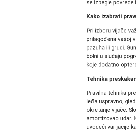
se izbegle povrede 
Kako izabrati prav
Pri izboru vijače va
prilagođena vašoj v
pazuha ili grudi. Gu
bolni u slučaju pog
koje dodatno optere
Tehnika preskakan
Pravilna tehnika pre
leđa uspravno, gled
okretanje vijače. Sk
amortizovao udar. 
uvodeći varijacije k