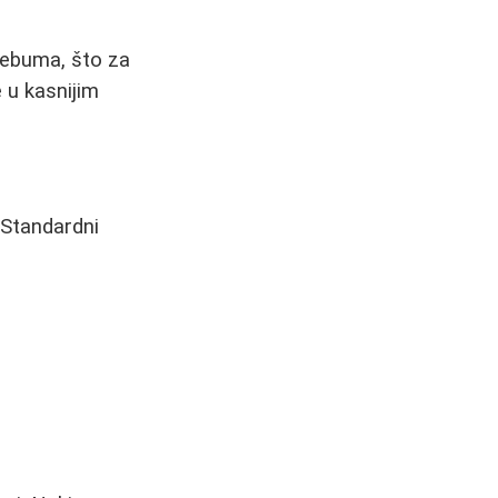
ebuma, što za
 u kasnijim
 Standardni