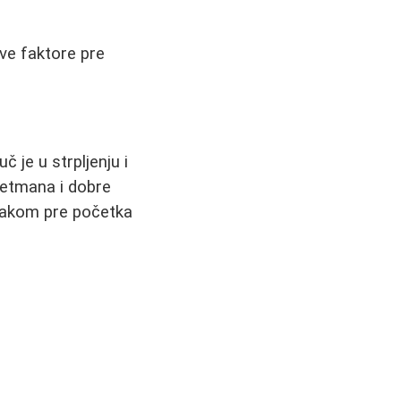
sve faktore pre
 je u strpljenju i
retmana i dobre
njakom pre početka