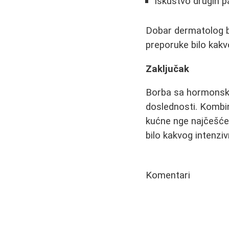
Iskustvo drugih p
Dobar dermatolog bi
preporuke bilo kak
Zaključak
Borba sa hormonskim 
doslednosti. Kombin
kućne nge najčešće 
bilo kakvog intenzi
Komentari