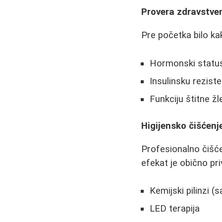
Provera zdravstve
Pre početka bilo kak
Hormonski statu
Insulinsku reziste
Funkciju štitne ž
Higijensko čišćenje
Profesionalno čišć
efekat je obično pr
Kemijski pilinzi (
LED terapija