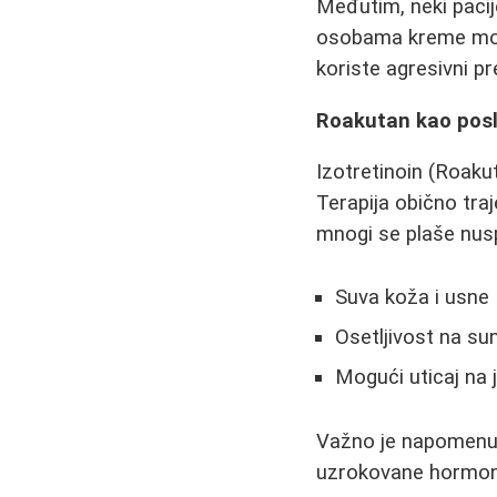
Međutim, neki pacij
osobama kreme mogu 
koriste agresivni p
Roakutan kao posl
Izotretinoin (Roak
Terapija obično tra
mnogi se plaše nus
Suva koža i usne
Osetljivost na su
Mogući uticaj na je
Važno je napomenuti
uzrokovane hormon