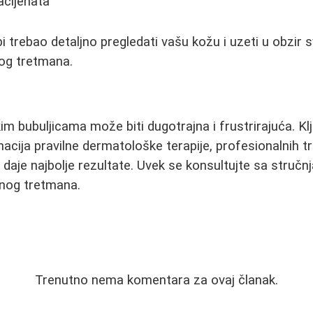
acijenata
 trebao detaljno pregledati vašu kožu i uzeti u obzir 
vog tretmana.
bubuljicama može biti dugotrajna i frustrirajuća. Ključ
acija pravilne dermatološke terapije, profesionalnih t
daje najbolje rezultate. Uvek se konsultujte sa struč
vnog tretmana.
Trenutno nema komentara za ovaj članak.