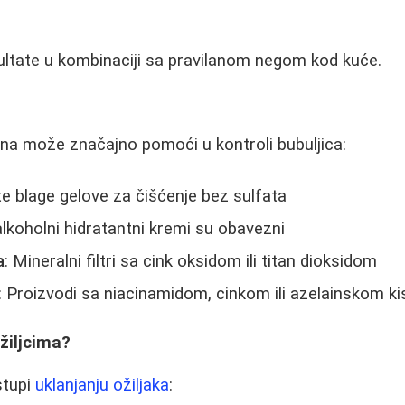
ultate u kombinaciji sa pravilanom negom kod kuće.
ina može značajno pomoći u kontroli bubuljica:
ite blage gelove za čišćenje bez sulfata
alkoholni hidratantni kremi su obavezni
a
: Mineralni filtri sa cink oksidom ili titan dioksidom
: Proizvodi sa niacinamidom, cinkom ili azelainskom k
ožiljcima?
istupi
uklanjanju ožiljaka
: