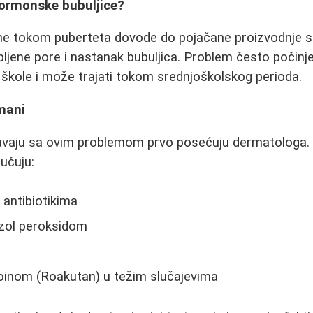
hormonske bubuljice?
 tokom puberteta dovode do pojačane proizvodnje s
ljene pore i nastanak bubuljica. Problem često počinje
škole i može trajati tokom srednjoškolskog perioda.
mani
avaju sa ovim problemom prvo posećuju dermatologa.
jučuju:
antibiotikima
zol peroksidom
noinom (Roakutan) u težim slučajevima