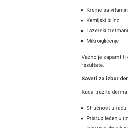
Kreme sa vitami
Kemijski pilinzi
Lazerski tretman
Mikroigličenje
Važno je zapamtiti d
rezultate.
Saveti za izbor d
Kada tražite dermat
Stručnost u radu
Pristup lečenju (i