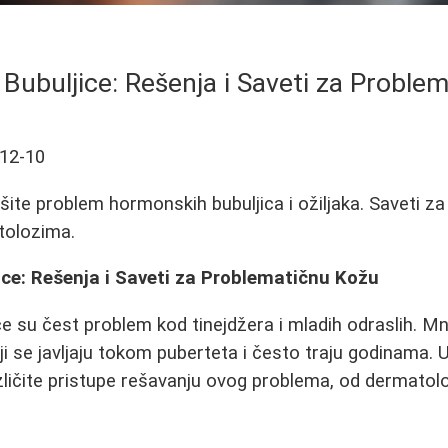
ubuljice: Rešenja i Saveti za Proble
12-10
šite problem hormonskih bubuljica i ožiljaka. Saveti za
tolozima.
ce: Rešenja i Saveti za Problematičnu Kožu
 su čest problem kod tinejdžera i mladih odraslih. M
i se javljaju tokom puberteta i često traju godinama.
zličite pristupe rešavanju ovog problema, od dermatol