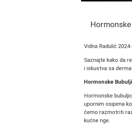
Hormonske B
Vidna Radulić
2024-
Saznajte kako da re
i iskustva sa derma
Hormonske Bubulji
Hormonske bubuljice
upornim osipima koj
ćemo razmotriti ra
kućne nge.