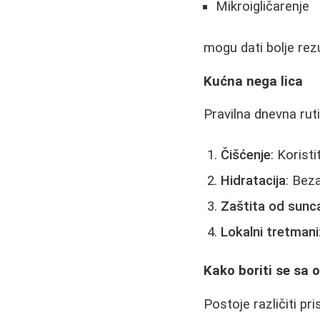
Mikroigličarenje
mogu dati bolje rez
Kućna nega lica
Pravilna dnevna rut
Čišćenje
: Korist
Hidratacija
: Bez
Zaštita od sunc
Lokalni tretmani
Kako boriti se sa 
Postoje različiti pr