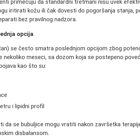
enti primećuju da standardni tretmani nisu uvek efekti
iritirati kožu ili čak dovesti do pogoršanja stanja, 
reparati bez pravilnog nadzora.
ednja opcija
utan) se često smatra poslednjom opcijom zbog potenci
je nekoliko meseci, sa dozom koja se postepeno poveć
pojava kao što su:
nce
tru i lipidni profil
 da se bubuljice mogu vratiti nakon završetka terapi
skim disbalansom.