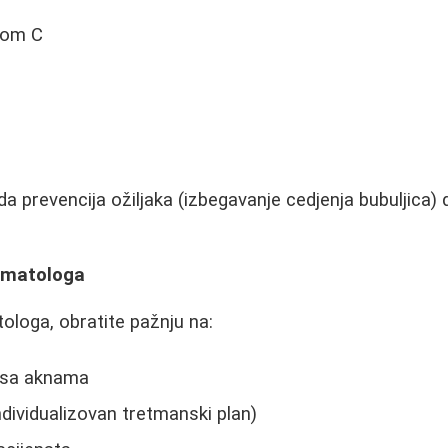
nom C
i
a prevencija ožiljaka (izbegavanje cedjenja bubuljica) d
ermatologa
ologa, obratite pažnju na:
 sa aknama
ndividualizovan tretmanski plan)