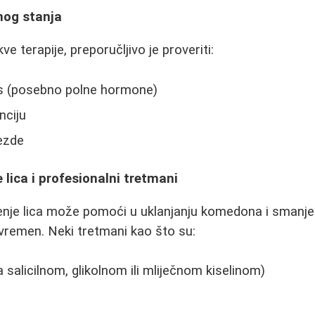
nog stanja
ve terapije, preporučljivo je proveriti:
s (posebno polne hormone)
nciju
lezde
 lica i profesionalni tretmani
enje lica može pomoći u uklanjanju komedona i smanje
ivremen. Neki tretmani kao što su:
sa salicilnom, glikolnom ili mliječnom kiselinom)