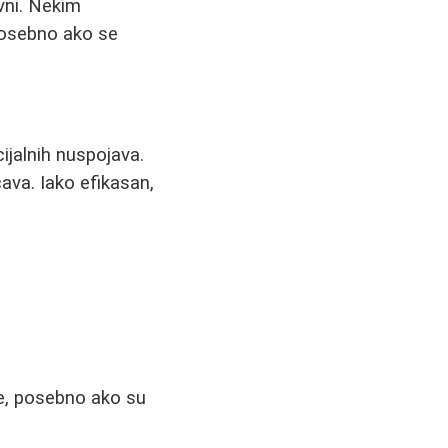
vni. Nekim
posebno ako se
jalnih nuspojava.
ava. Iako efikasan,
je, posebno ako su