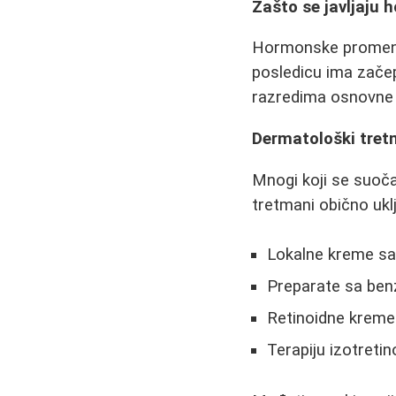
Zašto se javljaju 
Hormonske promene
posledicu ima začep
razredima osnovne 
Dermatološki tret
Mnogi koji se suoč
tretmani obično ukl
Lokalne kreme sa 
Preparate sa ben
Retinoidne kreme
Terapiju izotreti