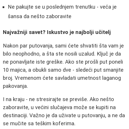
Ne pakujte se u poslednjem trenutku - veća je
šansa da nešto zaboravite
Najvažniji savet? Iskustvo je najbolji učitelj
Nakon par putovanja, sami ćete shvatiti šta vam je
bilo neophodno, a šta ste nosili uzalud. Ključ je da
ne ponavljate iste greške. Ako ste prošli put poneli
10 majica, a obukli samo dve - sledeći put smanjite
broj. Vremenom ćete savladati umetnost laganog
pakovanja.
I na kraju - ne stresirajte se previše. Ako nešto
zaboravite, u većini slučajeva može se kupiti na
destinaciji. Važno je da uživate u putovanju, a ne da
se mučite sa teškim koferima.