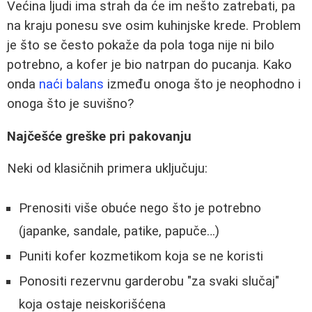
Većina ljudi ima strah da će im nešto zatrebati, pa
na kraju ponesu sve osim kuhinjske krede. Problem
je što se često pokaže da pola toga nije ni bilo
potrebno, a kofer je bio natrpan do pucanja. Kako
onda
naći balans
između onoga što je neophodno i
onoga što je suvišno?
Najčešće greške pri pakovanju
Neki od klasičnih primera uključuju:
Prenositi više obuće nego što je potrebno
(japanke, sandale, patike, papuče…)
Puniti kofer kozmetikom koja se ne koristi
Ponositi rezervnu garderobu "za svaki slučaj"
koja ostaje neiskorišćena