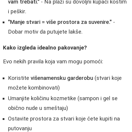
vam trebati."
- Na plaži su dovoljni kupaći kostim
i peškir.
"Manje stvari = više prostora za suvenire."
-
Dobar motiv da putujete lakše.
Kako izgleda idealno pakovanje?
Evo nekih pravila koja vam mogu pomoći:
Koristite
višenamensku garderobu
(stvari koje
možete kombinovati)
Umanjite količinu kozmetike (sampon i gel se
obično nude u smeštaju)
Ostavite prostora za stvari koje ćete kupiti na
putovanju