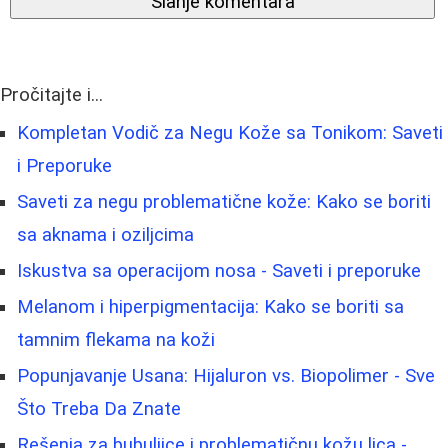
Slanje komentara
Pročitajte i...
Kompletan Vodič za Negu Kože sa Tonikom: Saveti
i Preporuke
Saveti za negu problematične kože: Kako se boriti
sa aknama i oziljcima
Iskustva sa operacijom nosa - Saveti i preporuke
Melanom i hiperpigmentacija: Kako se boriti sa
tamnim flekama na koži
Popunjavanje Usana: Hijaluron vs. Biopolimer - Sve
Što Treba Da Znate
Rešenja za bubuljice i problematičnu kožu lica -