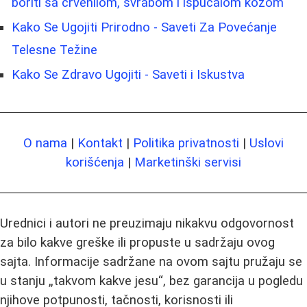
boriti sa crvenilom, svrabom i ispucalom kožom
Kako Se Ugojiti Prirodno - Saveti Za Povećanje
Telesne Težine
Kako Se Zdravo Ugojiti - Saveti i Iskustva
O nama
|
Kontakt
|
Politika privatnosti
|
Uslovi
korišćenja
|
Marketinški servisi
Urednici i autori ne preuzimaju nikakvu odgovornost
za bilo kakve greške ili propuste u sadržaju ovog
sajta. Informacije sadržane na ovom sajtu pružaju se
u stanju „takvom kakve jesu“, bez garancija u pogledu
njihove potpunosti, tačnosti, korisnosti ili