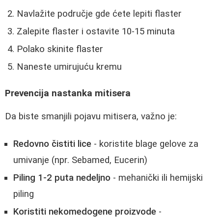
Navlažite područje gde ćete lepiti flaster
Zalepite flaster i ostavite 10-15 minuta
Polako skinite flaster
Naneste umirujuću kremu
Prevencija nastanka mitisera
Da biste smanjili pojavu mitisera, važno je:
Redovno čistiti lice
- koristite blage gelove za
umivanje (npr. Sebamed, Eucerin)
Piling 1-2 puta nedeljno
- mehanički ili hemijski
piling
Koristiti nekomedogene proizvode
-