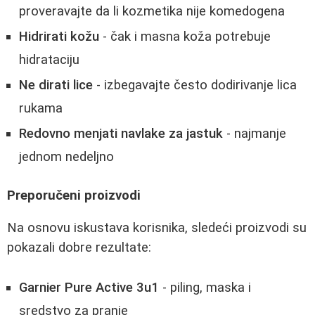
proveravajte da li kozmetika nije komedogena
Hidrirati kožu
- čak i masna koža potrebuje
hidrataciju
Ne dirati lice
- izbegavajte često dodirivanje lica
rukama
Redovno menjati navlake za jastuk
- najmanje
jednom nedeljno
Preporučeni proizvodi
Na osnovu iskustava korisnika, sledeći proizvodi su
pokazali dobre rezultate:
Garnier Pure Active 3u1
- piling, maska i
sredstvo za pranje