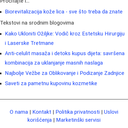
Pročitajte i...
Biorevitalizacija kože lica - sve što treba da znate
Tekstovi na srodnim blogovima
Kako Ukloniti Ožiljke: Vodič kroz Estetsku Hirurgiju
i Laserske Tretmane
Anti-celulit masaža i detoks kupus dijeta: savršena
kombinacija za uklanjanje masnih naslaga
Najbolje Vežbe za Oblikovanje i Podizanje Zadnjice
Saveti za pametnu kupovinu kozmetike
O nama
|
Kontakt
|
Politika privatnosti
|
Uslovi
korišćenja
|
Marketinški servisi