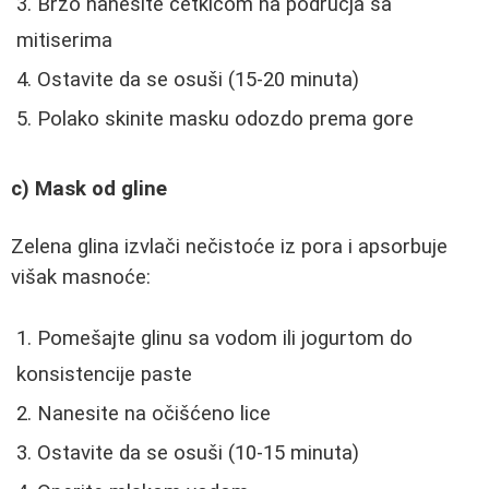
Brzo nanesite četkicom na područja sa
mitiserima
Ostavite da se osuši (15-20 minuta)
Polako skinite masku odozdo prema gore
c) Mask od gline
Zelena glina izvlači nečistoće iz pora i apsorbuje
višak masnoće:
Pomešajte glinu sa vodom ili jogurtom do
konsistencije paste
Nanesite na očišćeno lice
Ostavite da se osuši (10-15 minuta)