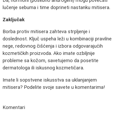
Da, hormoni (posebno androgeni) mogu povećati
lučenje sebuma i time doprineti nastanku mitisera.
Zaključak
Borba protiv mitisera zahteva strpljenje i
doslednost. Ključ uspeha leži u kombinaciji pravilne
nege, redovnog čišćenja i izbora odgovarajućih
kozmetičkih proizvoda. Ako imate ozbiljnije
probleme sa kožom, savetujemo da posetite
dermatologa ili iskusnog kozmetičara.
Imate li sopstvene iskusstva sa uklanjanjem
mitisera? Podelite svoje savete u komentarima!
Komentari