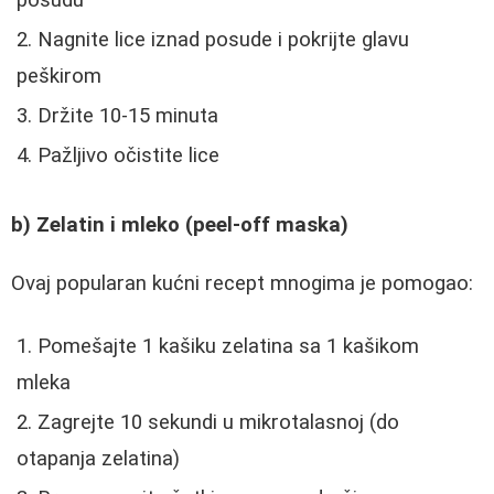
Nagnite lice iznad posude i pokrijte glavu
peškirom
Držite 10-15 minuta
Pažljivo očistite lice
b) Zelatin i mleko (peel-off maska)
Ovaj popularan kućni recept mnogima je pomogao:
Pomešajte 1 kašiku zelatina sa 1 kašikom
mleka
Zagrejte 10 sekundi u mikrotalasnoj (do
otapanja zelatina)