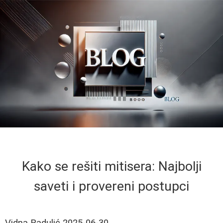
Kako se rešiti mitisera: Najbolji
saveti i provereni postupci
Vidna Radulić
2025-06-30