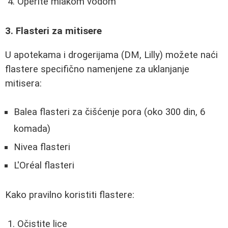
Operite mlakom vodom
3. Flasteri za mitisere
U apotekama i drogerijama (DM, Lilly) možete naći
flastere specifično namenjene za uklanjanje
mitisera:
Balea flasteri za čišćenje pora (oko 300 din, 6
komada)
Nivea flasteri
L'Oréal flasteri
Kako pravilno koristiti flastere:
Očistite lice