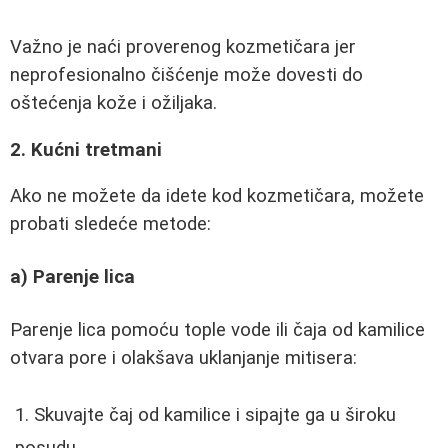
Važno je naći proverenog kozmetičara jer
neprofesionalno čišćenje može dovesti do
oštećenja kože i ožiljaka.
2. Kućni tretmani
Ako ne možete da idete kod kozmetičara, možete
probati sledeće metode:
a) Parenje lica
Parenje lica pomoću tople vode ili čaja od kamilice
otvara pore i olakšava uklanjanje mitisera:
Skuvajte čaj od kamilice i sipajte ga u široku
posudu