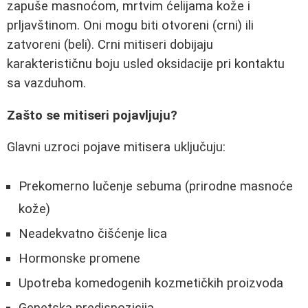
zapuše masnoćom, mrtvim ćelijama kože i
prljavštinom. Oni mogu biti otvoreni (crni) ili
zatvoreni (beli). Crni mitiseri dobijaju
karakterističnu boju usled oksidacije pri kontaktu
sa vazduhom.
Zašto se mitiseri pojavljuju?
Glavni uzroci pojave mitisera uključuju:
Prekomerno lučenje sebuma (prirodne masnoće
kože)
Neadekvatno čišćenje lica
Hormonske promene
Upotreba komedogenih kozmetičkih proizvoda
Genetska predispozicija