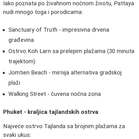
Iako poznata po živahnom noćnom životu, Pattaya
nudi mnogo toga i porodicama:
Sanctuary of Truth - impresivna drvena
građevina
Ostrvo Koh Larn sa prelepim plažama (30 minuta
trajektom)
Jomtien Beach - mirnija alternativa gradskoj
plaži
Walking Street - čuvena noćna zona
Phuket - kraljica tajlandskih ostrva
Najveće ostrvo Tajlanda sa brojnim plažama za
svaki ukus: