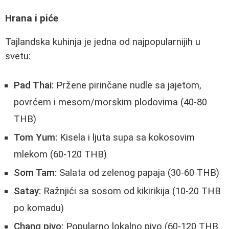
Hrana i piće
Tajlandska kuhinja je jedna od najpopularnijih u
svetu:
Pad Thai:
Pržene pirinčane nudle sa jajetom,
povrćem i mesom/morskim plodovima (40-80
THB)
Tom Yum:
Kisela i ljuta supa sa kokosovim
mlekom (60-120 THB)
Som Tam:
Salata od zelenog papaja (30-60 THB)
Satay:
Ražnjići sa sosom od kikirikija (10-20 THB
po komadu)
Chang pivo:
Popularno lokalno pivo (60-120 THB