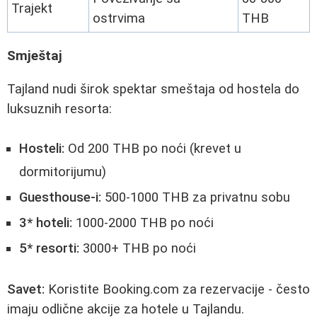
Trajekt
ostrvima
THB
Smještaj
Tajland nudi širok spektar smeštaja od hostela do
luksuznih resorta:
Hosteli:
Od 200 THB po noći (krevet u
dormitorijumu)
Guesthouse-i:
500-1000 THB za privatnu sobu
3* hoteli:
1000-2000 THB po noći
5* resorti:
3000+ THB po noći
Savet:
Koristite Booking.com za rezervacije - često
imaju odlične akcije za hotele u Tajlandu.