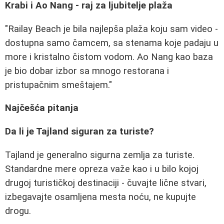
Krabi i Ao Nang - raj za ljubitelje plaža
"Railay Beach je bila najlepša plaža koju sam video -
dostupna samo čamcem, sa stenama koje padaju u
more i kristalno čistom vodom. Ao Nang kao baza
je bio dobar izbor sa mnogo restorana i
pristupačnim smeštajem."
Najčešća pitanja
Da li je Tajland siguran za turiste?
Tajland je generalno sigurna zemlja za turiste.
Standardne mere opreza važe kao i u bilo kojoj
drugoj turističkoj destinaciji - čuvajte lične stvari,
izbegavajte osamljena mesta noću, ne kupujte
drogu.