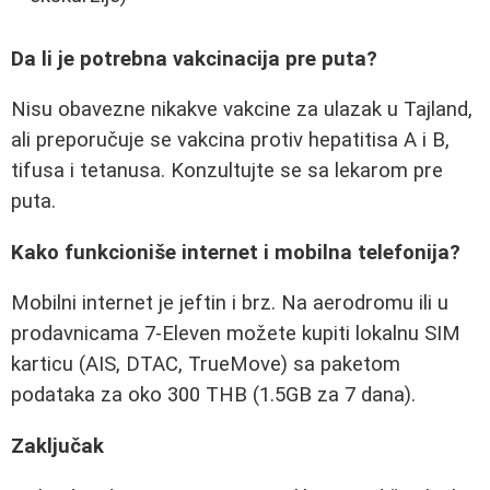
Da li je potrebna vakcinacija pre puta?
Nisu obavezne nikakve vakcine za ulazak u Tajland,
ali preporučuje se vakcina protiv hepatitisa A i B,
tifusa i tetanusa. Konzultujte se sa lekarom pre
puta.
Kako funkcioniše internet i mobilna telefonija?
Mobilni internet je jeftin i brz. Na aerodromu ili u
prodavnicama 7-Eleven možete kupiti lokalnu SIM
karticu (AIS, DTAC, TrueMove) sa paketom
podataka za oko 300 THB (1.5GB za 7 dana).
Zaključak