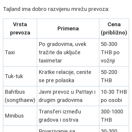
Tajland ima dobro razvijenu mrežu prevoza:
Vrsta
Cena
Primena
prevoza
(približno)
Po gradovima, uvek
50-300
Taxi
tražite da uključe
THB po
taximetar
vožnji
Kratke relacije, cenite
50-200
Tuk-tuk
se pre polaska
THB
Bahtbus
Javni prevoz u Pattayi i
10-30 THB
(songthaew)
drugim gradovima
po osobi
Transferi između
300-1000
Minibus
gradova i ostrva
THB
Povezivanje sa
30-300