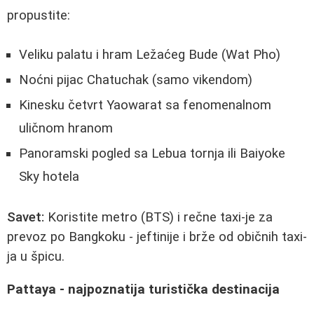
propustite:
Veliku palatu i hram Ležaćeg Bude (Wat Pho)
Noćni pijac Chatuchak (samo vikendom)
Kinesku četvrt Yaowarat sa fenomenalnom
uličnom hranom
Panoramski pogled sa Lebua tornja ili Baiyoke
Sky hotela
Savet:
Koristite metro (BTS) i rečne taxi-je za
prevoz po Bangkoku - jeftinije i brže od običnih taxi-
ja u špicu.
Pattaya - najpoznatija turistička destinacija