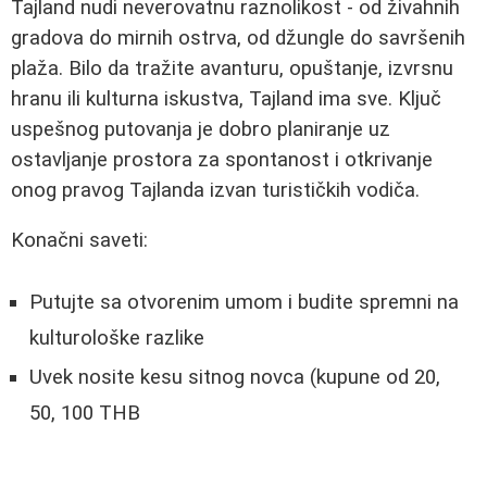
Tajland nudi neverovatnu raznolikost - od živahnih
gradova do mirnih ostrva, od džungle do savršenih
plaža. Bilo da tražite avanturu, opuštanje, izvrsnu
hranu ili kulturna iskustva, Tajland ima sve. Ključ
uspešnog putovanja je dobro planiranje uz
ostavljanje prostora za spontanost i otkrivanje
onog pravog Tajlanda izvan turističkih vodiča.
Konačni saveti:
Putujte sa otvorenim umom i budite spremni na
kulturološke razlike
Uvek nosite kesu sitnog novca (kupune od 20,
50, 100 THB