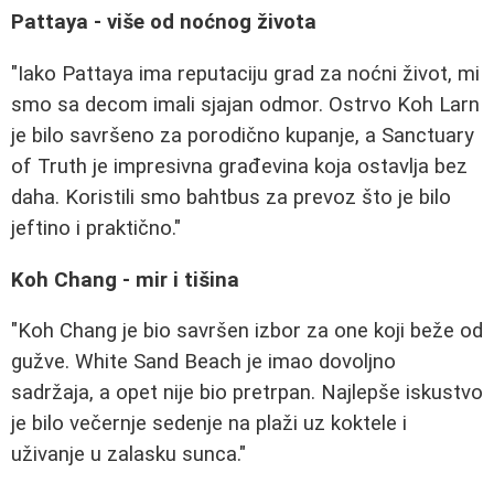
Pattaya - više od noćnog života
"Iako Pattaya ima reputaciju grad za noćni život, mi
smo sa decom imali sjajan odmor. Ostrvo Koh Larn
je bilo savršeno za porodično kupanje, a Sanctuary
of Truth je impresivna građevina koja ostavlja bez
daha. Koristili smo bahtbus za prevoz što je bilo
jeftino i praktično."
Koh Chang - mir i tišina
"Koh Chang je bio savršen izbor za one koji beže od
gužve. White Sand Beach je imao dovoljno
sadržaja, a opet nije bio pretrpan. Najlepše iskustvo
je bilo večernje sedenje na plaži uz koktele i
uživanje u zalasku sunca."