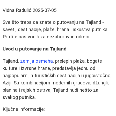
Vidna Radulić
2025-07-05
Sve što treba da znate o putovanju na Tajland -
saveti, destinacije, plaže, hrana i iskustva putnika.
Pratite naš vodič za nezaboravan odmor.
Uvod u putovanje na Tajland
Tajland,
zemlja osmeha
, prelepih plaža, bogate
kulture i izvrsne hrane, predstavlja jednu od
najpopularnijih turističkih destinacija u jugoistočnoj
Aziji. Sa kombinacijom modernih gradova, džungli,
planina i rajskih ostrva, Tajland nudi nešto za
svakog putnika.
Ključne informacije: