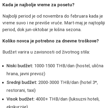
Kada je najbolje vreme za posetu?
Najbolji period je od novembra do februara kada je
vreme suvo i ne previše vruće. Mart-maj je najtopliji
period, dok jun-oktobar je kišna sezona.
Koliko novca je potrebno za dnevne troškove?
Budžet varira u zavisnosti od životnog stila:
Niski budžet:
1000-1500 THB/dan (hostel, ulična
hrana, javni prevoz)
Srednji budžet:
2000-3000 THB/dan (hotel 3*,
restorani, taxi)
Visok budžet:
4000+ THB/dan (luksuzni hoteli,
ekskurzije)