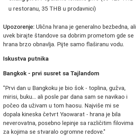
u restoranu, 35 THB u prodavnici)
Upozorenje:
Ulična hrana je generalno bezbedna, ali
uvek birajte štandove sa dobrim prometom gde se
hrana brzo obnavlja. Pijte samo flaširanu vodu.
Iskustva putnika
Bangkok - prvi susret sa Tajlandom
"Prvi dan u Bangkoku je bio šok - toplina, gužva,
mirisi, buku... ali posle par dana sam se navikao i
počeo da uživam u tom haosu. Najviše mi se
dopala kineska četvrt Yaowarat - hrana je bila
neverovatna, posebno lepinje sa različitim filovima
za kojima se stvaralo ogromne redove."