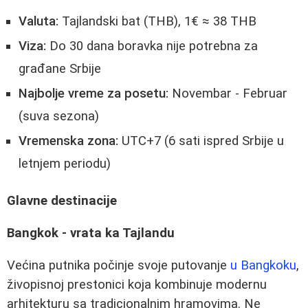
Valuta:
Tajlandski bat (THB), 1€ ≈ 38 THB
Viza:
Do 30 dana boravka nije potrebna za
građane Srbije
Najbolje vreme za posetu:
Novembar - Februar
(suva sezona)
Vremenska zona:
UTC+7 (6 sati ispred Srbije u
letnjem periodu)
Glavne destinacije
Bangkok - vrata ka Tajlandu
Većina putnika počinje svoje putovanje
u Bangkoku
,
živopisnoj prestonici koja kombinuje modernu
arhitekturu sa tradicionalnim hramovima. Ne