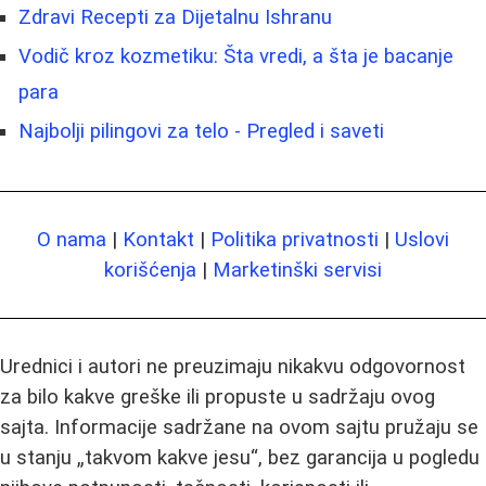
Zdravi Recepti za Dijetalnu Ishranu
Vodič kroz kozmetiku: Šta vredi, a šta je bacanje
para
Najbolji pilingovi za telo - Pregled i saveti
O nama
|
Kontakt
|
Politika privatnosti
|
Uslovi
korišćenja
|
Marketinški servisi
Urednici i autori ne preuzimaju nikakvu odgovornost
za bilo kakve greške ili propuste u sadržaju ovog
sajta. Informacije sadržane na ovom sajtu pružaju se
u stanju „takvom kakve jesu“, bez garancija u pogledu