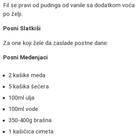
Fil se pravi od pudinga od vanile sa dodatkom voća
po želji.
Posni Slatkiši
Za one koji žele da zaslade postne dane:
Posni Medenjaci
2 kašike meda
5 kašika šećera
100ml ulja
100ml vode
350-400g brašna
1 kašičica cimeta