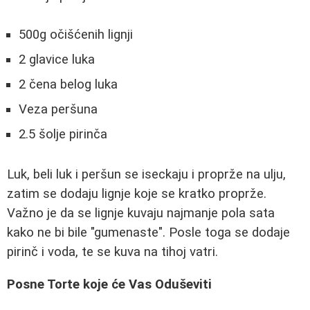
500g očišćenih lignji
2 glavice luka
2 čena belog luka
Veza peršuna
2.5 šolje pirinča
Luk, beli luk i peršun se iseckaju i proprže na ulju,
zatim se dodaju lignje koje se kratko proprže.
Važno je da se lignje kuvaju najmanje pola sata
kako ne bi bile "gumenaste". Posle toga se dodaje
pirinč i voda, te se kuva na tihoj vatri.
Posne Torte koje će Vas Oduševiti