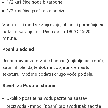
1/2 kašičice sode bikarbone
1/2 kašičice praška za pecivo
Voda, ulje i med se zagrevaju, ohlade i pomešaju sa
ostalim sastojcima. Peču se na 180°C 15-20
minuta.
Posni Sladoled
Jednostavno zamrznite banane (najbolje celu noć),
zatim ih blendajte dok ne dobijete kremastu
teksturu. Možete dodati i drugo voće po želji.
Saveti za Postnu Ishranu
Ukoliko postite na vodi, pazite na sastav
proizvoda - mnogi "posni" proizvodi ipak sadrže