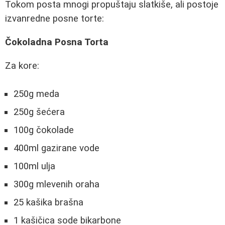
Tokom posta mnogi propuštaju slatkiše, ali postoje
izvanredne posne torte:
Čokoladna Posna Torta
Za kore:
250g meda
250g šećera
100g čokolade
400ml gazirane vode
100ml ulja
300g mlevenih oraha
25 kašika brašna
1 kašičica sode bikarbone