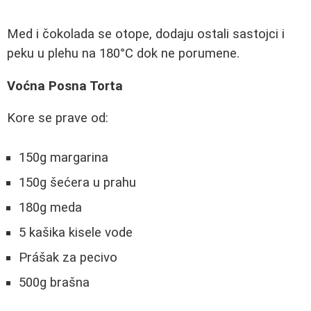
Med i čokolada se otope, dodaju ostali sastojci i
peku u plehu na 180°C dok ne porumene.
Voćna Posna Torta
Kore se prave od:
150g margarina
150g šećera u prahu
180g meda
5 kašika kisele vode
Prášak za pecivo
500g brašna