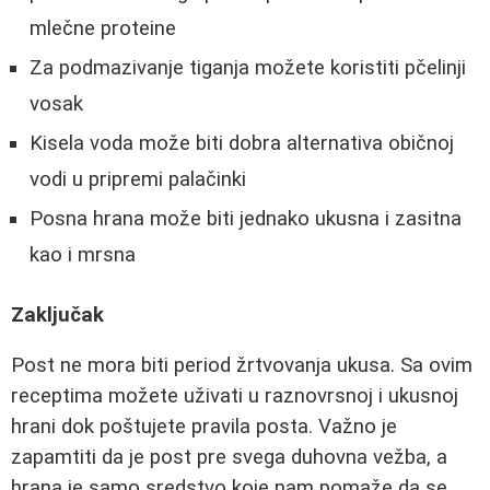
mlečne proteine
Za podmazivanje tiganja možete koristiti pčelinji
vosak
Kisela voda može biti dobra alternativa običnoj
vodi u pripremi palačinki
Posna hrana može biti jednako ukusna i zasitna
kao i mrsna
Zaključak
Post ne mora biti period žrtvovanja ukusa. Sa ovim
receptima možete uživati u raznovrsnoj i ukusnoj
hrani dok poštujete pravila posta. Važno je
zapamtiti da je post pre svega duhovna vežba, a
hrana je samo sredstvo koje nam pomaže da se