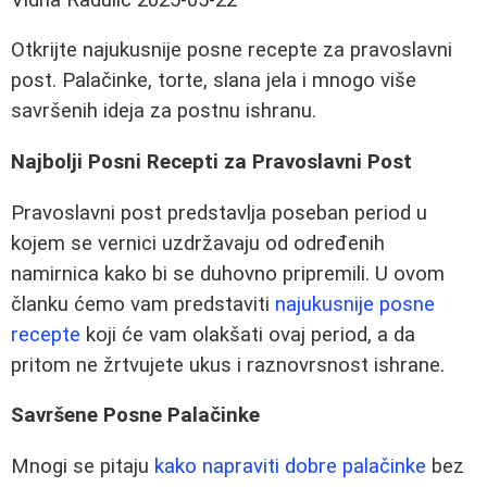
Otkrijte najukusnije posne recepte za pravoslavni
post. Palačinke, torte, slana jela i mnogo više
savršenih ideja za postnu ishranu.
Najbolji Posni Recepti za Pravoslavni Post
Pravoslavni post predstavlja poseban period u
kojem se vernici uzdržavaju od određenih
namirnica kako bi se duhovno pripremili. U ovom
članku ćemo vam predstaviti
najukusnije posne
recepte
koji će vam olakšati ovaj period, a da
pritom ne žrtvujete ukus i raznovrsnost ishrane.
Savršene Posne Palačinke
Mnogi se pitaju
kako napraviti dobre palačinke
bez