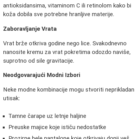
antioksidansima, vitaminom C ili retinolom kako bi
koža dobila sve potrebne hranljive materije.
Zaboravljanje Vrata
Vrat brže otkriva godine nego lice. Svakodnevno
nanosite kremu za vrat pokretima odozdo naviše,
suprotno od sile gravitacije.
Neodgovarajući Modni Izbori
Neke modne kombinacije mogu stvoriti neprikladan
utisak:
Tamne čarape uz letnje haljine
Preuske majice koje ističu nedostatke
Prozirne bele pantalone koje otkrivaju donji veš