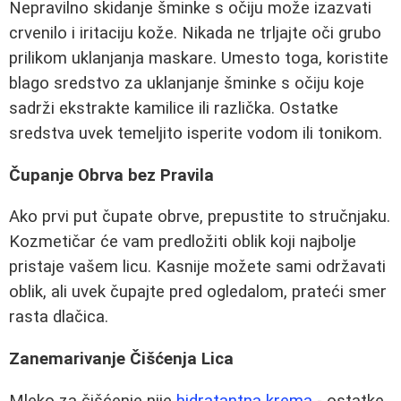
Nepravilno skidanje šminke s očiju može izazvati
crvenilo i iritaciju kože. Nikada ne trljajte oči grubo
prilikom uklanjanja maskare. Umesto toga, koristite
blago sredstvo za uklanjanje šminke s očiju koje
sadrži ekstrakte kamilice ili različka. Ostatke
sredstva uvek temeljito isperite vodom ili tonikom.
Čupanje Obrva bez Pravila
Ako prvi put čupate obrve, prepustite to stručnjaku.
Kozmetičar će vam predložiti oblik koji najbolje
pristaje vašem licu. Kasnije možete sami održavati
oblik, ali uvek čupajte pred ogledalom, prateći smer
rasta dlačica.
Zanemarivanje Čišćenja Lica
Mleko za čišćenje nije
hidratantna krema
- ostatke