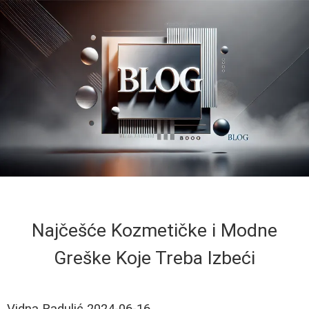
Najčešće Kozmetičke i Modne
Greške Koje Treba Izbeći
Vidna Radulić
2024-06-16