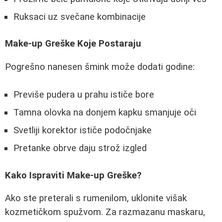
Ruksaci uz svečane kombinacije
Make-up Greške Koje Postaraju
Pogrešno nanesen šmink može dodati godine:
Previše pudera u prahu ističe bore
Tamna olovka na donjem kapku smanjuje oči
Svetliji korektor ističe podočnjake
Pretanke obrve daju strož izgled
Kako Ispraviti Make-up Greške?
Ako ste preterali s rumenilom, uklonite višak
kozmetičkom spužvom. Za razmazanu maskaru,