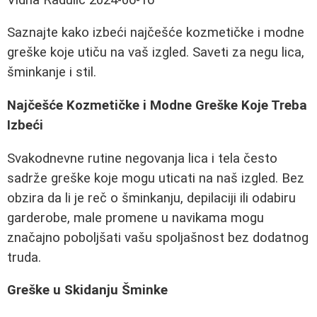
Saznajte kako izbeći najčešće kozmetičke i modne
greške koje utiču na vaš izgled. Saveti za negu lica,
šminkanje i stil.
Najčešće Kozmetičke i Modne Greške Koje Treba
Izbeći
Svakodnevne rutine negovanja lica i tela često
sadrže greške koje mogu uticati na naš izgled. Bez
obzira da li je reč o šminkanju, depilaciji ili odabiru
garderobe, male promene u navikama mogu
značajno poboljšati vašu spoljašnost bez dodatnog
truda.
Greške u Skidanju Šminke