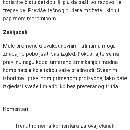
koristite čistu četkicu ili iglu da pažljivo razdvojite
trepavice. Previše tečnog pudera možete ukloniti
papirnom maramicom.
Zaključak
Male promene u svakodnevnim rutinama mogu
značajno poboljšati vaš izgled. Fokusirajte se na
pravilnu negu kože, umereno šminkanje i modne
kombinacije koje ističu vaše prednosti. Svesnim
izborima i pravilnom primenom proizvoda, lako ćete
izgledati sveže i mladoliko bez preteranog truda.
Komentari
Trenutno nema komentara za ovaj članak.