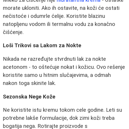
morate ukloniti. Ako ih ostavite, na koži će ostati
nečistoće i odumrle ćelije. Koristite blazinu
natopljenu vodom ili termalnu vodu za konačno
čišćenje.
Loši Trikovi sa Lakom za Nokte
Nikada ne razređujte stvrdnuti lak za nokte
acetonom - to oštećuje nokat i kožicu. Ovo rešenje
koristite samo u hitnim slučajevima, a odmah
nakon toga skinite lak.
Sezonska Nege Kože
Ne koristite istu kremu tokom cele godine. Leti su
potrebne lakše formulacije, dok zimi koži treba
bogatija negа. Rotirajte proizvode s