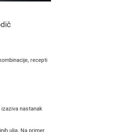
odič
ombinacije, recepti
 izaziva nastanak
nih ulja. Na primer,