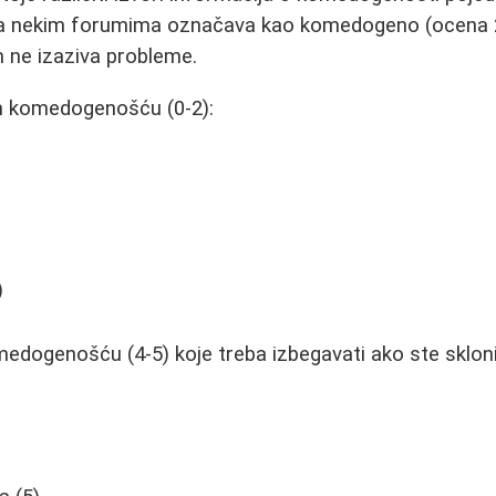
na nekim forumima označava kao komedogeno (ocena 2
m ne izaziva probleme.
m komedogenošću (0-2):
)
medogenošću (4-5) koje treba izbegavati ako ste sklon