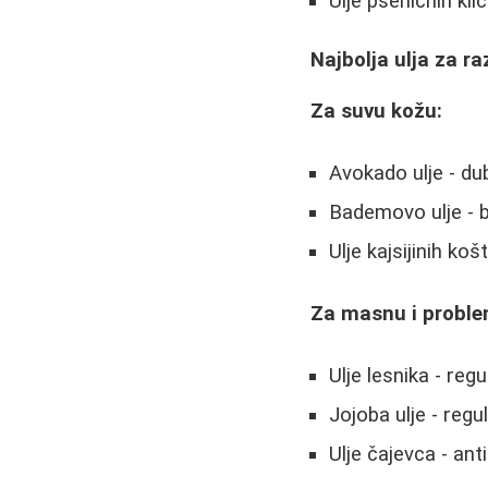
Ulje pšeničnih klic
Najbolja ulja za ra
Za suvu kožu:
Avokado ulje - dub
Bademovo ulje - b
Ulje kajsijinih ko
Za masnu i proble
Ulje lesnika - reg
Jojoba ulje - reg
Ulje čajevca - ant