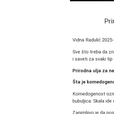
Pri
Vidna Radulić
2025-
Sve što treba da zn
i saveti za svaki tip
Prirodna ulja za n
Šta je komedogeno
Komedogenost označ
bubuljica. Skala id
Zanimljivo je da pos