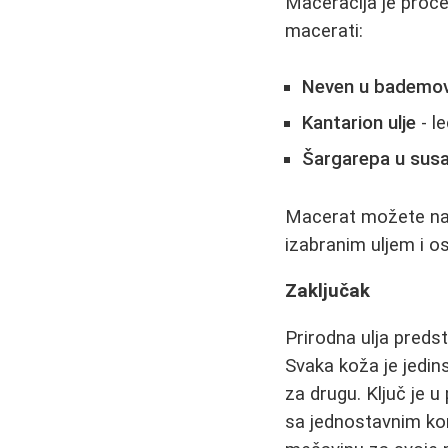
Maceracija je proces
macerati:
Neven u bademov
Kantarion ulje
- le
Šargarepa u sus
Macerat možete napra
izabranim uljem i o
Zaključak
Prirodna ulja predst
Svaka koža je jedin
za drugu. Ključ je u
sa jednostavnim ko