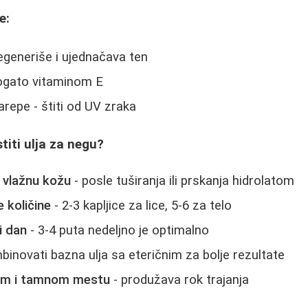
e:
 regeneriše i ujednačava ten
bogato vitaminom E
repe - štiti od UV zraka
titi ulja za negu?
 vlažnu kožu
- posle tuširanja ili prskanja hidrolatom
e količine
- 2-3 kapljice za lice, 5-6 za telo
i dan
- 3-4 puta nedeljno je optimalno
binovati bazna ulja sa eteričnim za bolje rezultate
nom i tamnom mestu
- produžava rok trajanja