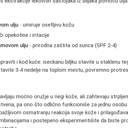
 ekstrakcije lekovitih sastojaka iz biljaka pomoću ulja.
om ulju
- umiruje osetljivu kožu
či opekotine i iritacije
amovom ulju
- prirodna zaštita od sunca (SPF 2-4)
viti i kod kuće: iseckanu biljku stavite u staklenu tegl
stavite 3-4 nedelje na toplom mestu, povremno protres
avljaju moćno oružje u negi kože, ali zahtevaju strpljenj
stvena, pa ono što odlično funkcioniše za jednu osobu 
 pažljivom osmatranju reakcija svoje kože i prilagođava
mbinacijama i postepeno eksperimentišite da biste pr