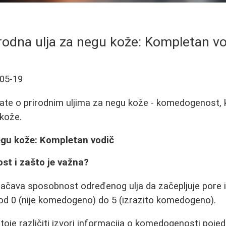
rodna ulja za negu kože: Kompletan v
05-19
ate o prirodnim uljima za negu kože - komedogenost, k
 kože.
egu kože: Kompletan vodič
st i zašto je važna?
ava sposobnost određenog ulja da začepljuje pore i
e od 0 (nije komedogeno) do 5 (izrazito komedogeno).
toje različiti izvori informacija o komedogenosti pojedi