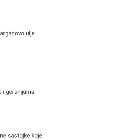
 arganovo ulje
e i geranijuma
vne sastojke koje