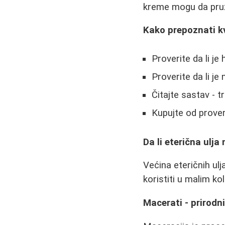
kreme mogu da pruže
Kako prepoznati kv
Proverite da li j
Proverite da li je
Čitajte sastav - 
Kupujte od prove
Da li eterična ulj
Većina eteričnih ul
koristiti u malim ko
Macerati - prirodni