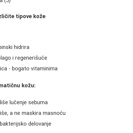
a (5)
zličite tipove kože
inski hidrira
lago i regenerišuće
štica - bogato vitaminima
matičnu kožu:
uliše lučenje sebuma
uliše, a ne maskira masnoću
ibakterijsko delovanje