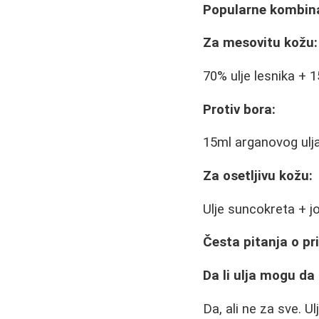
Popularne kombina
Za mesovitu kožu:
70% ulje lesnika + 
Protiv bora:
15ml arganovog ulja 
Za osetljivu kožu:
Ulje suncokreta + j
Česta pitanja o pr
Da li ulja mogu d
Da, ali ne za sve. U