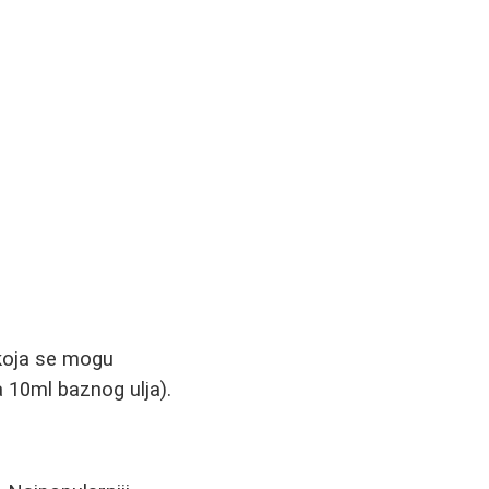
 koja se mogu
a 10ml baznog ulja).