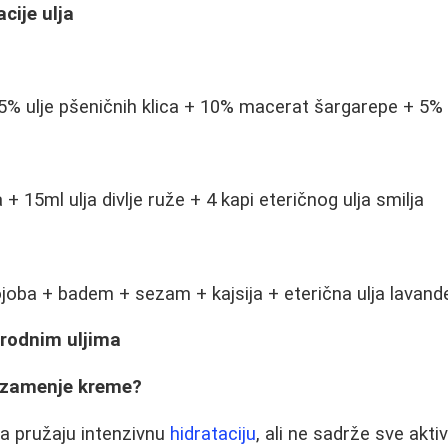
cije ulja
15% ulje pšeničnih klica + 10% macerat šargarepe + 5%
+ 15ml ulja divlje ruže + 4 kapi eteričnog ulja smilja
ojoba + badem + sezam + kajsija + eterična ulja lavand
irodnim uljima
a zamenje kreme?
lja pružaju intenzivnu
hidrataciju
, ali ne sadrže sve akti