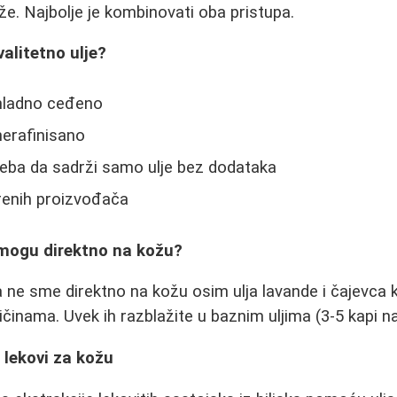
. Najbolje je kombinovati oba pristupa.
alitetno ulje?
e hladno ceđeno
 nerafinisano
treba da sadrži samo ulje bez dodataka
renih proizvođača
a mogu direktno na kožu?
ja ne sme direktno na kožu osim ulja lavande i čajevca
ličinama. Uvek ih razblažite u baznim uljima (3-5 kapi n
 lekovi za kožu