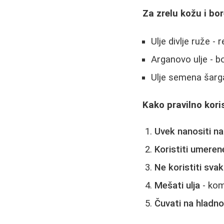
Za zrelu kožu i bor
Ulje divlje ruže -
Arganovo ulje - 
Ulje semena šarga
Kako pravilno koris
Uvek nanositi na
Koristiti umeren
Ne koristiti svak
Mešati ulja
- kom
Čuvati na hlad