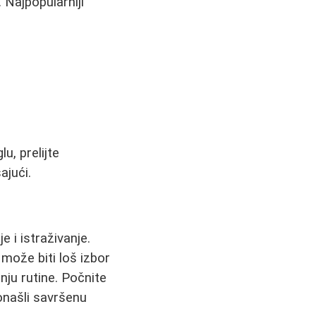
 Najpopularniji
u, prelijte
ajući.
e i istraživanje.
može biti loš izbor
nju rutine. Počnite
onašli savršenu