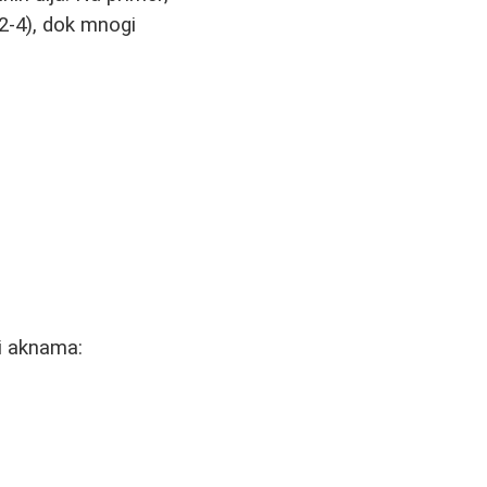
-4), dok mnogi
i aknama: