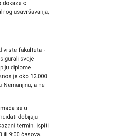
e dokaze o
alnog usavršavanja,
 vrste fakulteta -
sigurali svoje
opiju diplome
iznos je oko 12.000
cu Nemanjinu, a ne
, mada se u
ndidati dobijaju
zani termin. Ispiti
ili 9:00 časova.