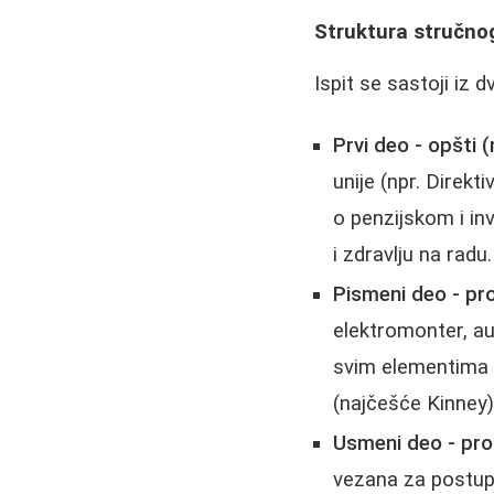
Struktura stručnog 
Ispit se sastoji iz d
Prvi deo - opšti 
unije (npr. Direk
o penzijskom i in
i zdravlju na radu.
Pismeni deo - pro
elektromonter, au
svim elementima -
(najčešće Kinney)
Usmeni deo - proc
vezana za postupa