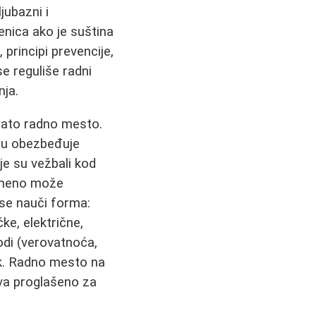
jubazni i
enica ako je suština
 principi prevencije,
e reguliše radni
nja.
 dato radno mesto.
ju obezbeđuje
je su vežbali kod
remeno može
 se nauči forma:
ke, električne,
odi (verovatnoća,
ak. Radno mesto na
iva proglašeno za