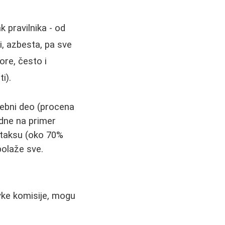
 pravilnika - od
i, azbesta, pa sve
ore, često i
i).
sebni deo (procena
padne na primer
 taksu (oko 70%
polaže sve.
avke komisije, mogu