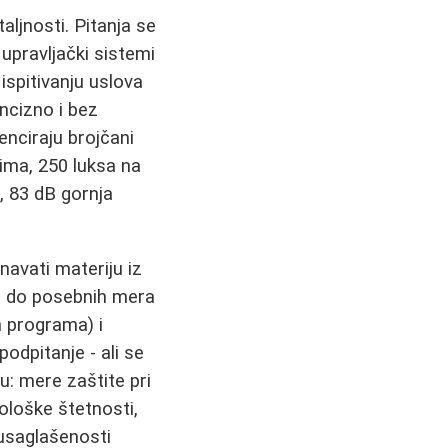
aljnosti. Pitanja se
upravljački sistemi
ispitivanju uslova
ncizno i bez
enciraju brojčani
vima, 250 luksa na
, 83 dB gornja
navati materiju iz
e, do posebnih mera
 programa) i
odpitanje - ali se
ju: mere zaštite pri
ološke štetnosti,
o usaglašenosti