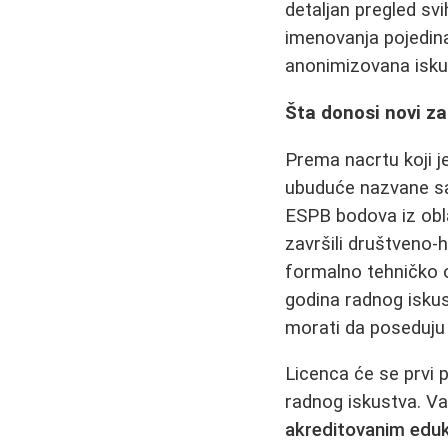
detaljan pregled sv
imenovanja pojedinac
anonimizovana isku
Šta donosi novi za
Prema nacrtu koji j
ubuduće nazvane save
ESPB bodova iz obla
završili društveno‑h
formalno tehničko o
godina radnog iskust
morati da poseduju 
Licenca će se prvi 
radnog iskustva. V
akreditovanim edu