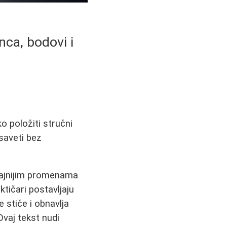
nca, bodovi i
 položiti stručni
 saveti bez
ačajnijim promenama
tičari postavljaju
e stiče i obnavlja
Ovaj tekst nudi