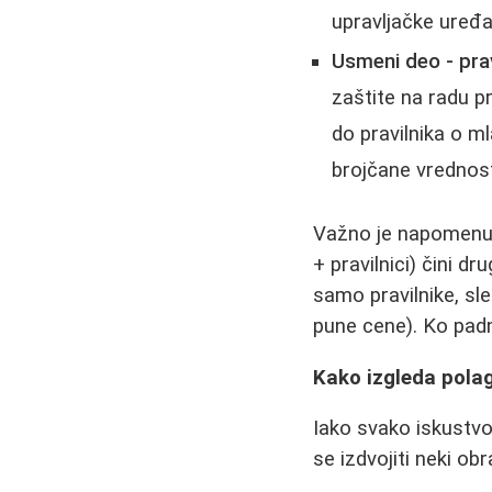
upravljačke uređa
Usmeni deo - pravi
zaštite na radu pr
do pravilnika o m
brojčane vrednosti
Važno je napomenuti
+ pravilnici) čini d
samo pravilnike, sl
pune cene). Ko padn
Kako izgleda pola
Iako svako iskustvo
se izdvojiti neki o