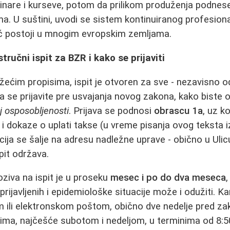
nare i kurseve, potom da prilikom produženja podnes
. U suštini, uvodi se sistem kontinuiranog profesion
eć postoji u mnogim evropskim zemljama.
ručni ispit za BZR i kako se prijaviti
ećim propisima, ispit je otvoren za sve - nezavisno od
a se prijavite pre usvajanja novog zakona, kako biste o
j osposobljenosti
. Prijava se podnosi
obrascu 1a
, uz k
i dokaze o uplati takse (u vreme pisanja ovog teksta 
ija se šalje na adresu nadležne uprave - obično u Uli
pit održava.
oziva na ispit je u proseku
mesec i po do dva meseca
prijavljenih i epidemiološke situacije može i odužiti. Ka
ili elektronskom poštom, obično dve nedelje pred zaka
ima, najčešće subotom i nedeljom, u terminima od 8:50 