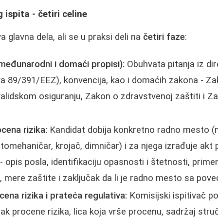
ispita - četiri celine
va glavna dela, ali se u praksi deli na
četiri faze
:
(međunarodni i domaći propisi):
Obuhvata pitanja iz di
tiva 89/391/EEZ), konvencija, kao i domaćih zakona - Z
validskom osiguranju, Zakon o zdravstvenoj zaštiti i 
cena rizika:
Kandidat dobija konkretno radno mesto (np
tomehaničar, krojač, dimničar) i za njega izrađuje akt 
 opis posla, identifikaciju opasnosti i štetnosti, prim
, mere zaštite i zaključak da li je radno mesto sa pov
ena rizika i prateća regulativa:
Komisijski ispitivač po
k procene rizika, lica koja vrše procenu, sadržaj stru