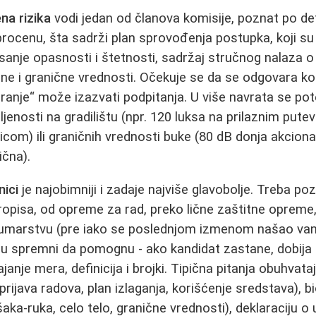
na rizika
vodi jedan od članova komisije, poznat po det
procenu, šta sadrži plan sprovođenja postupka, koji su 
anje opasnosti i štetnosti, sadržaj stručnog nalaza o 
one i granične vrednosti. Očekuje se da se odgovara ko
firanje“ može izazvati podpitanja. U više navrata se pot
jenosti na gradilištu (npr. 120 luksa na prilaznim pute
icom) ili graničnih vrednosti buke (80 dB donja akciona
ična).
nici
je najobimniji i zadaje najviše glavobolje. Treba poz
ropisa, od opreme za rad, preko lične zaštitne oprem
šumarstvu (pre iako se poslednjom izmenom našao van
 su spremni da pomognu - ako kandidat zastane, dobija p
anje mera, definicija i brojki. Tipična pitanja obuhvata
ijava radova, plan izlaganja, korišćenje sredstava), bi
a šaka‑ruka, celo telo, granične vrednosti), deklaraciju 