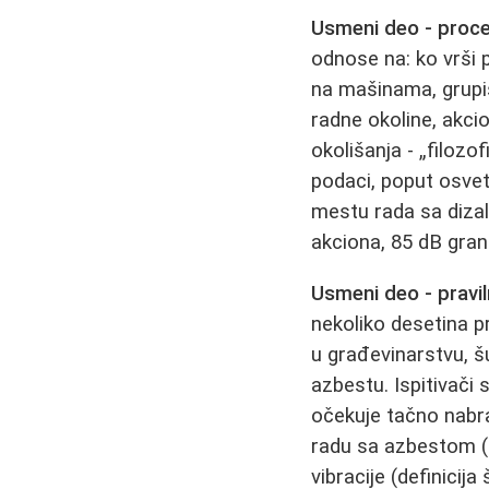
Usmeni deo - proce
odnose na: ko vrši 
na mašinama, grupis
radne okoline, akci
okolišanja - „filozo
podaci, poput osvetl
mestu rada sa dizal
akciona, 85 dB gran
Usmeni deo - pravil
nekoliko desetina p
u građevinarstvu, 
azbestu. Ispitivači
očekuje tačno nabraj
radu sa azbestom (pr
vibracije (definicij