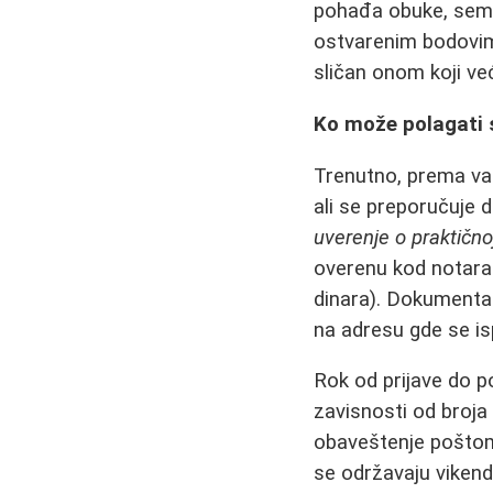
pohađa obuke, semi
ostvarenim bodovima
sličan onom koji v
Ko može polagati st
Trenutno, prema važ
ali se preporučuje d
uverenje o praktično
overenu kod notara 
dinara). Dokumentac
na adresu gde se is
Rok od prijave do p
zavisnosti od broja 
obaveštenje poštom 
se održavaju vikend