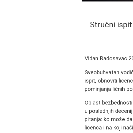
Stručni ispi
Vidan Radosavac
2
Sveobuhvatan vodič 
ispit, obnoviti lice
pominjanja ličnih p
Oblast bezbednosti 
u poslednjih deceni
pitanja: ko može da
licenca i na koji na