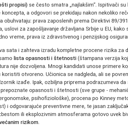
šti propisi)
se često smatra „najlakšim“. Ispitivači su l
e koncepta, a odgovori se prekidaju nakon nekoliko reč
ja obuhvataju: prava zaposlenih prema Direktivi 89/391,
 uslovi za zapošljavanje državljana Srbije u EU, kako s
no vreme, prava iz zdravstvenog i penzijskog osigura
va sata i zahteva izradu kompletne procene rizika za
e samo
lista opasnosti i štetnosti
(štampana verzija ko
atura nije dozvoljena. Mnogi kandidati unose primere ko
ju koristiti otvoreno. Učionica se nadgleda, ali se pov
dzornik izađe. Ipak, ozbiljna priprema podrazumeva da
prepoznate opasnosti i štetnosti (sve grupe - mehanič
 ergonomske, psihofiziološke), procena po Kinney met
st) i odgovarajuće preventivne mere, te jasan zaključ
a azbestom ili eksplozivnim atmosferama gotovo uvek b
većanim rizikom
.