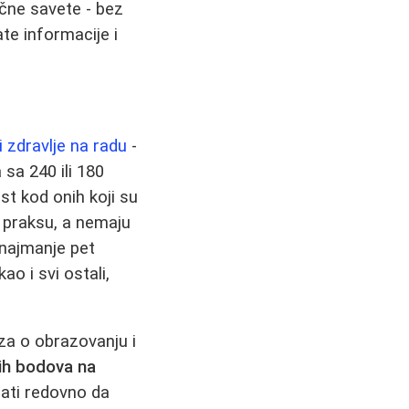
ične savete - bez
te informacije i
 zdravlje na radu
-
 sa 240 ili 180
st kod onih koji su
z praksu, a nemaju
 najmanje pet
o i svi ostali,
za o obrazovanju i
ih bodova na
rati redovno da