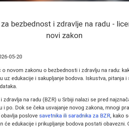
t za bezbednost i zdravlje na radu - lice
novi zakon
026-05-20
o novom zakonu o bezbednosti i zdravlju na radu: kako
ncu uz edukacije i sakupljanje bodova. Iskustva, pitanja i
odataka.
i zdravlja na radu (BZR) u Srbiji nalazi se pred najzn
ju i po. Dok se čeka usvajanje novog zakona, mnogi prak
 obavlja poslove
savetnika ili saradnika za BZR
, kako s
čin će edukacije i prikupljanje bodova postati obavezni. 