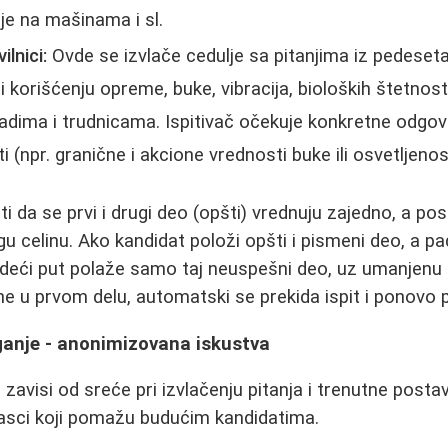
je na mašinama i sl.
lnici:
Ovde se izvlače cedulje sa pitanjima iz pedesetak
i korišćenju opreme, buke, vibracija, bioloških štetnost
ladima i trudnicama. Ispitivač očekuje konkretne odgov
 (npr. granične i akcione vrednosti buke ili osvetljenost
 da se prvi i drugi deo (opšti) vrednuju zajedno, a po
rugu celinu. Ako kandidat položi opšti i pismeni deo, a 
edeći put polaže samo taj neuspešni deo, uz umanjenu
e u prvom delu, automatski se prekida ispit i ponovo 
ganje - anonimizovana iskustva
 zavisi od sreće pri izvlačenju pitanja i trenutne post
brasci koji pomažu budućim kandidatima.