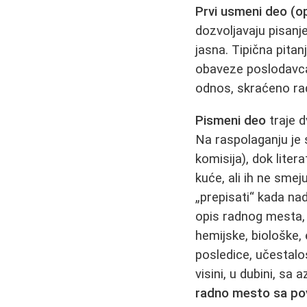
Prvi usmeni deo (op
dozvoljavaju pisanj
jasna. Tipična pitan
obaveze poslodavca,
odnos, skraćeno rad
Pismeni deo
traje d
Na raspolaganju j
komisija), dok liter
kuće, ali ih ne sme
„prepisati“ kada na
opis radnog mesta, 
hemijske, biološke,
posledice, učestalo
visini, u dubini, s
radno mesto sa po