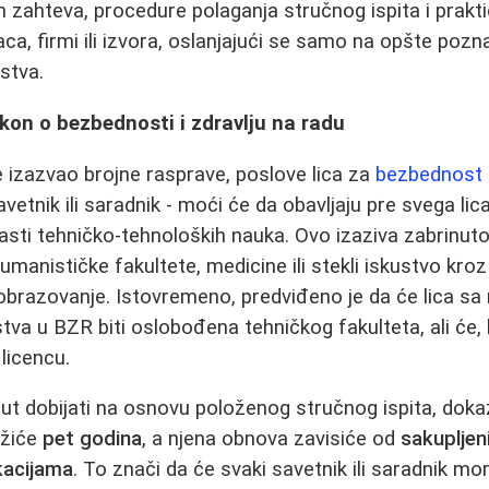
ih zahteva, procedure polaganja stručnog ispita i prakt
a, firmi ili izvora, oslanjajući se samo na opšte pozna
stva.
kon o bezbednosti i zdravlju na radu
e izazvao brojne rasprave, poslove lica za
bezbednost i
tnik ili saradnik - moći će da obavljaju pre svega lica
sti tehničko‑tehnoloških nauka. Ovo izaziva zabrinuto
umanističke fakultete, medicine ili stekli iskustvo kro
brazovanje. Istovremeno, predviđeno je da će lica sa
va u BZR biti oslobođena tehničkog fakulteta, ali će, ka
licencu.
put dobijati na osnovu položenog stručnog ispita, doka
ažiće
pet godina
, a njena obnova zavisiće od
sakupljen
kacijama
. To znači da će svaki savetnik ili saradnik mo