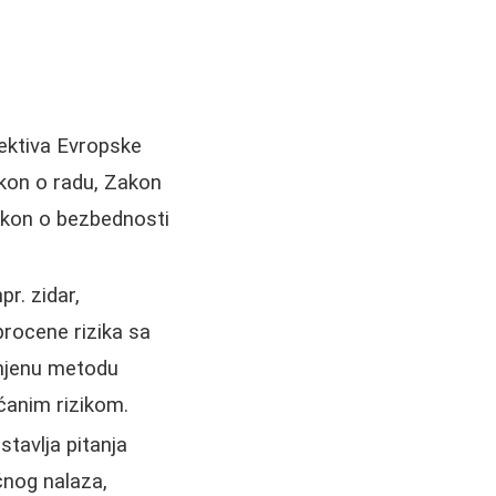
rektiva Evropske
akon o radu, Zakon
Zakon o bezbednosti
r. zidar,
procene rizika sa
enjenu metodu
ećanim rizikom.
stavlja pitanja
čnog nalaza,