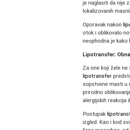
je naglasiti da nije
lokalizovanih masni
Oporavak nakon
li
otok i oblikovalo n
neophodna je kako b
Lipotransfer: Obn
Za one koji žele n
lipotransfer
predsta
sopstvene masti u dr
prirodno oblikovanje
alergijskih reakcija 
Postupak
lipotrans
izgled. Kao i kod sv