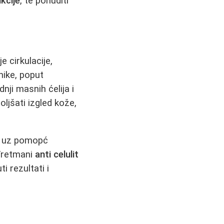
ukcije
, te ponuditi
e cirkulacije,
nike, poput
ji masnih ćelija i
ljšati izgled kože,
ne uz pomopć
 Tretmani
anti celulit
i rezultati i