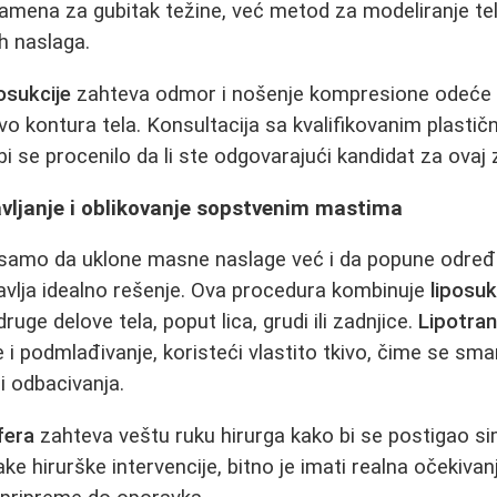
 zamena za gubitak težine, već metod za modeliranje tel
h naslaga.
posukcije
zahteva odmor i nošenje kompresione odeće 
ovo kontura tela. Konsultacija sa kvalifikovanim plasti
i se procenilo da li ste odgovarajući kandidat za ovaj 
avljanje i oblikovanje sopstvenim mastima
e samo da uklone masne naslage već i da popune određe
vlja idealno rešenje. Ova procedura kombinuje
liposuk
uge delove tela, poput lica, grudi ili zadnjice.
Lipotran
 i podmlađivanje, koristeći vlastito tkivo, čime se sman
ili odbacivanja.
fera
zahteva veštu ruku hirurga kako bi se postigao si
ake hirurške intervencije, bitno je imati realna očekivan