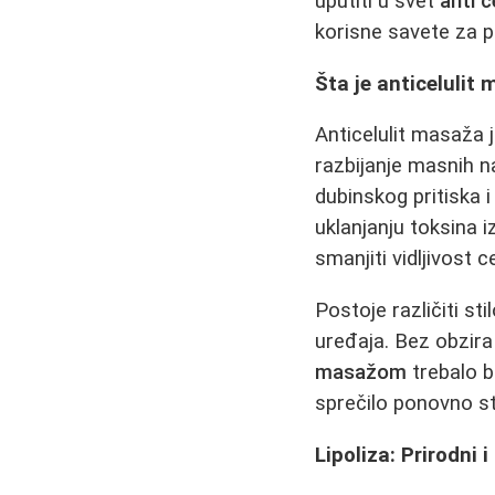
uputiti u svet
anti 
korisne savete za p
Šta je anticelulit
Anticelulit masaža j
razbijanje masnih na
dubinskog pritiska i
uklanjanju toksina 
smanjiti vidljivost c
Postoje različiti sti
uređaja. Bez obzira
masažom
trebalo b
sprečilo ponovno s
Lipoliza: Prirodni 