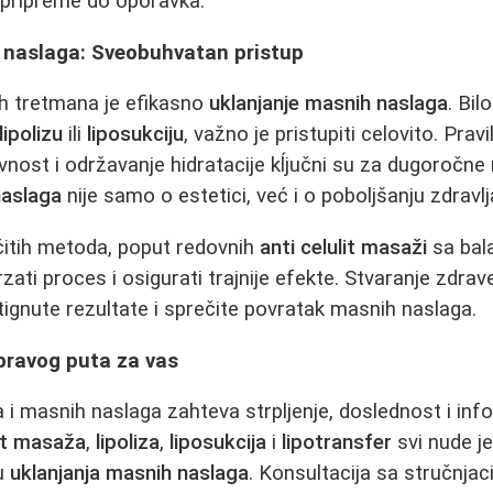
 pripreme do oporavka.
 naslaga: Sveobuhvatan pristup
vih tretmana je efikasno
uklanjanje masnih naslaga
. Bil
lipolizu
ili
liposukciju
, važno je pristupiti celovito. Prav
vnost i održavanje hidratacije kĺjučni su za dugoročne 
naslaga
nije samo o estetici, već i o poboljšanju zdrav
čitih metoda, poput redovnih
anti celulit masaži
sa bal
ati proces i osigurati trajnije efekte. Stvaranje zdra
ignute rezultate i sprečite povratak masnih naslaga.
pravog puta za vas
ta i masnih naslaga zahteva strpljenje, doslednost i in
lit masaža
,
lipoliza
,
liposukcija
i
lipotransfer
svi nude j
su
uklanjanja masnih naslaga
. Konsultacija sa stručnja