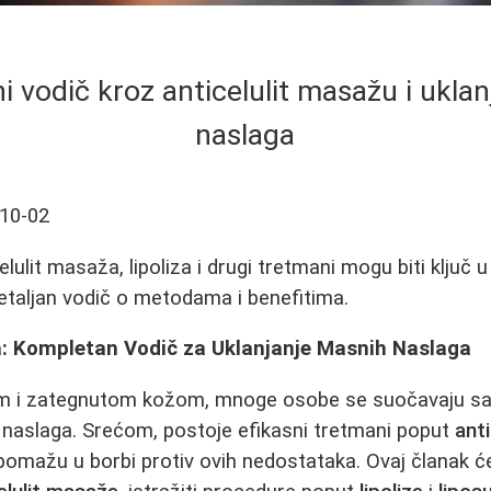
 vodič kroz anticelulit masažu i ukla
naslaga
10-02
lulit masaža, lipoliza i drugi tretmani mogu biti ključ u 
etaljan vodič o metodama i benefitima.
a: Kompletan Vodič za Uklanjanje Masnih Naslaga
om i zategnutom kožom, mnoge osobe se suočavaju sa 
 naslaga. Srećom, postoje efikasni tretmani poput
ant
pomažu u borbi protiv ovih nedostataka. Ovaj članak ć