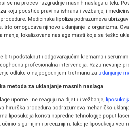
si se na proces razgradnje masnih naslaga u telu. Pos
iza
koju podstiče pravilna ishrana i vežbanje, i medici
je procedure. Medicinska
lipoliza
podrazumeva ubrizgava
e, što omogućava njihovo uklanjanje iz organizma. Ova
 manje, lokalizovane naslage masti koje se teško ukla
e biti podstaknut i odgovarajućim kremama i serumima,
neophodna profesionalna intervencija. Razumevanje pro
šenje odluke o najpogodnijem tretmanu za
uklanjanje m
rška metoda za uklanjanje masnih naslaga
ge uporne i ne reaguju na dijetu i vežbanje,
liposukcij
Ova hirurška procedura podrazumeva mehaničko uklanj
a liposukcija koristi napredne tehnologije poput lasera
učinio sigurnijim i preciznijim. Iako je liposukcija veo