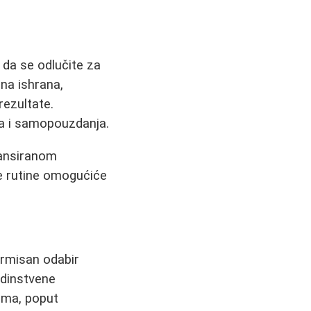
o da se odlučite za
ilna ishrana,
rezultate.
lja i samopouzdanja.
ansiranom
ve rutine omogućiće
formisan odabir
edinstvene
cima, poput