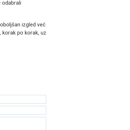
 odabrali
oboljšan izgled već
, korak po korak, uz