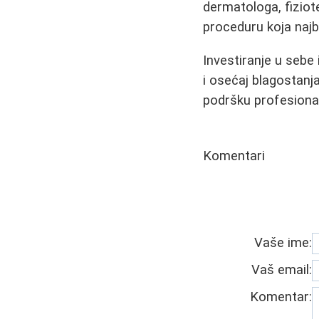
dermatologa, fiziot
proceduru koja najb
Investiranje u sebe
i osećaj blagostanja
podršku profesional
Komentari
Vaše ime:
Vaš email:
Komentar: