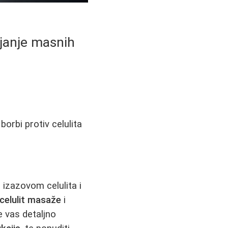
njanje masnih
borbi protiv celulita
izazovom celulita i
icelulit masaže
i
e vas detaljno