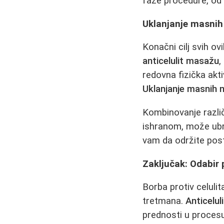
faze procedure, od
Uklanjanje masnih
Konačni cilj svih o
anticelulit masažu
,
redovna fizička akti
Uklanjanje masnih 
Kombinovanje razli
ishranom, može ubrz
vam da održite post
Zaključak: Odabir 
Borba protiv celuli
tretmana.
Anticelu
prednosti u proce