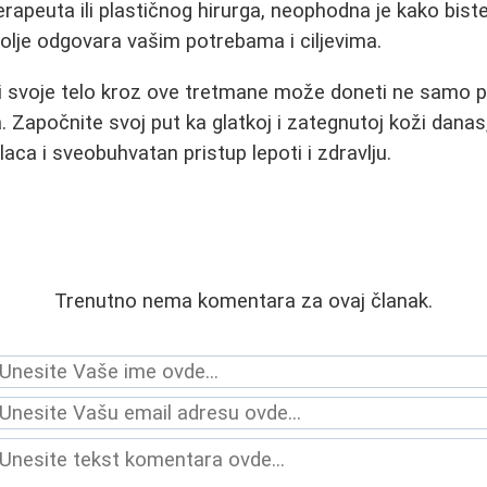
erapeuta ili plastičnog hirurga, neophodna je kako biste
olje odgovara vašim potrebama i ciljevima.
 i svoje telo kroz ove tretmane može doneti ne samo p
. Započnite svoj put ka glatkoj i zategnutoj koži danas
aca i sveobuhvatan pristup lepoti i zdravlju.
Trenutno nema komentara za ovaj članak.