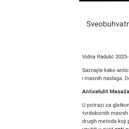
Sveobuhvatni
Vidna Radulić
2025-
Saznajte kako antice
i masnih naslaga. D
Anticelulit Masaž
U potrazi za glatk
tvrdokornih masnih
drugih metoda koji 