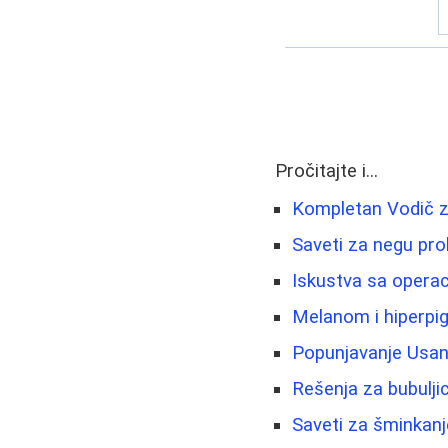
Pročitajte i...
Kompletan Vodič z
Saveti za negu pro
Iskustva sa operac
Melanom i hiperpig
Popunjavanje Usana
Rešenja za bubuljic
Saveti za šminkanje