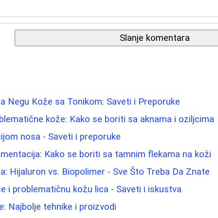
Slanje komentara
a Negu Kože sa Tonikom: Saveti i Preporuke
blematične kože: Kako se boriti sa aknama i oziljcima
ijom nosa - Saveti i preporuke
mentacija: Kako se boriti sa tamnim flekama na koži
: Hijaluron vs. Biopolimer - Sve Što Treba Da Znate
e i problematičnu kožu lica - Saveti i iskustva
: Najbolje tehnike i proizvodi