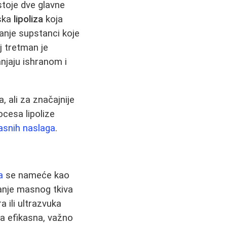
toje dve glavne
nska
lipoliza
koja
nje supstanci koje
j tretman je
njaju ishranom i
 ali za značajnije
cesa lipolize
asnih naslaga
.
a
se nameće kao
anje masnog tkiva
 ili ultrazvuka
ma efikasna, važno