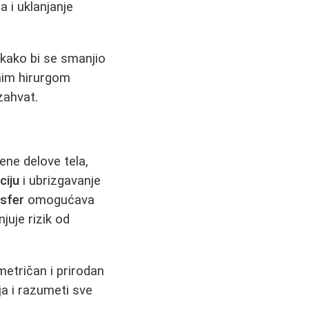
a i uklanjanje
kako bi se smanjio
čnim hirurgom
zahvat.
ne delove tela,
ciju
i ubrizgavanje
sfer
omogućava
juje rizik od
metričan i prirodan
ja i razumeti sve