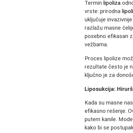
Termin
lipoliza
odno
vrste: prirodna
lipol
uključuje invazivni
razlažu masne ćelij
posebno efikasan za
vežbama.
Proces lipolize mož
rezultate često je 
ključno je za dono
Liposukcija: Hiru
Kada su masne nasla
efikasno rešenje. 
putem kanile. Modern
kako bi se postupak 