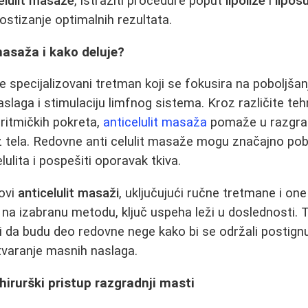
celulit masaže
, istražiti procedure poput
lipolize
i
lipos
ostizanje optimalnih rezultata.
 masaža i kako deluje?
e specijalizovani tretman koji se fokusira na poboljšanj
slaga i stimulaciju limfnog sistema. Kroz različite teh
 ritmičkih pokreta,
anticelulit masaža
pomaže u razgradn
iz tela. Redovne anti celulit masaže mogu značajno pobo
elulita i pospešiti oporavak tkiva.
lovi
anticelulit masaži
, uključujući ručne tretmane i o
 na izabranu metodu, ključ uspeha leži u doslednosti.
i da budu deo redovne nege kako bi se održali postignut
tvaranje masnih naslaga.
i hirurški pristup razgradnji masti