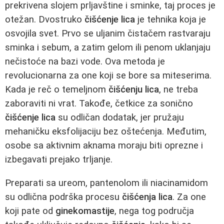
prekrivena slojem prljavštine i sminke, taj proces je
otežan. Dvostruko
čišćenje lica
je tehnika koja je
osvojila svet. Prvo se uljanim čistačem rastvaraju
sminka i sebum, a zatim gelom ili penom uklanjaju
nečistoće na bazi vode. Ova metoda je
revolucionarna za one koji se bore sa miteserima.
Kada je reč o temeljnom
čišćenju lica
, ne treba
zaboraviti ni vrat. Takođe, četkice za sonično
čišćenje lica
su odličan dodatak, jer pružaju
mehaničku eksfolijaciju bez oštećenja. Međutim,
osobe sa aktivnim aknama moraju biti oprezne i
izbegavati prejako trljanje.
Preparati sa ureom, pantenolom ili niacinamidom
su odlična podrška procesu
čišćenja lica
. Za one
koji pate od
ginekomastije
, nega tog područja