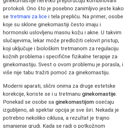
ginekomastije neretko preporučuju kombinovani
protokoli. Ono što je posebno zanimljivo jeste kako
se
tretmani za lice
i tela prepliću. Na primer, osobe
koje su sklone ginekomastiji često imaju i
hormonski uslovljenu masnu kožu i akne. U takvim
slučajevima, lekar može predložiti celovit pristup,
koji uključuje i biološkim tretmanom za regulaciju
kožnih problema i specifične fizikalne terapije za
ginekomastiju. Svest o ovom problemu je porasla, i
više nije tabu tražiti pomoć za ginekomastiju.
Moderni aparati, slični onima za druge estetske
korekcije, koriste se i u tretmanu
ginekomastije
.
Ponekad se osobe sa
ginekomastijom
osećaju
izgubljeno, ali spektar opcija je sve širi. Nekada je
potrebno nekoliko ciklusa, a rezultat je trajno
smanjenje grudi. Kada se radi o potkožnom