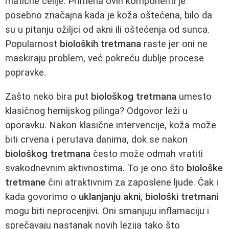
matične ćelije. Primena ovih komponenti je
posebno značajna kada je koža oštećena, bilo da
su u pitanju ožiljci od akni ili oštećenja od sunca.
Popularnost
bioloških tretmana
raste jer oni ne
maskiraju problem, već pokreću dublje procese
popravke.
Zašto neko bira put
biološkog tretmana
umesto
klasičnog hemijskog pilinga? Odgovor leži u
oporavku. Nakon klasične intervencije, koža može
biti crvena i perutava danima, dok se nakon
biološkog tretmana
često može odmah vratiti
svakodnevnim aktivnostima. To je ono što
biološke
tretmane
čini atraktivnim za zaposlene ljude. Čak i
kada govorimo o
uklanjanju akni
,
biološki tretmani
mogu biti neprocenjivi. Oni smanjuju inflamaciju i
sprečavaju nastanak novih lezija tako što