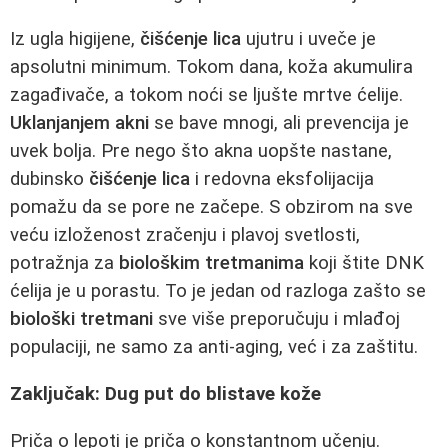
Iz ugla higijene,
čišćenje lica
ujutru i uveče je
apsolutni minimum. Tokom dana, koža akumulira
zagađivače, a tokom noći se ljušte mrtve ćelije.
Uklanjanjem akni
se bave mnogi, ali prevencija je
uvek bolja. Pre nego što akna uopšte nastane,
dubinsko
čišćenje lica
i redovna eksfolijacija
pomažu da se pore ne začepe. S obzirom na sve
veću izloženost zračenju i plavoj svetlosti,
potražnja za
biološkim tretmanima
koji štite DNK
ćelija je u porastu. To je jedan od razloga zašto se
biološki tretmani
sve više preporučuju i mlađoj
populaciji, ne samo za anti-aging, već i za zaštitu.
Zaključak: Dug put do blistave kože
Priča o lepoti je priča o konstantnom učenju.