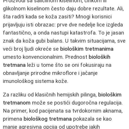
Proizvodi sa salicilnom kiselinom, cinkom ili
glikolnom kiselinom često daju dobre rezultate. Ali,
šta raditi kada se koža zasiti? Mnogi korisnici
prijavljuju isti obrazac: prve dve nedelje lice izgleda
fantastično, a onda nastupi katastrofa. To je jasan
znak da koža gubi balans. U takvim situacijama, sve
veći broj ljudi okreće se
biološkim tretmanima
umesto konvencionalnim. Prednost
bioloških
tretmana
leži u tome što se oni fokusiraju na
obnavljanje prirodne mikroflore i jačanje
imunološkog sistema kože.
Za razliku od klasičnih hemijskih pilinga,
biološkim
tretmanom
može se postići dugoročna regulacija.
Na primer, kod pacijenata sa tvrdokornim aknama,
primena
biološkog tretmana
pokazala se kao
manje agresivna opcija od upotrebe jakih