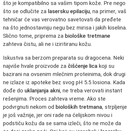
što je kompatibilno sa vašim tipom kože. Pre nego
što se odlučite za
lasersku epilaciju
, na primer, vaš
tehničar će vas verovatno savetovati da pređete
na što jednostavniju negu bez mirisa i jakih kiselina.
Slično tome, priprema za
biološke tretmane
zahteva čistu, ali ne i iziritiranu kožu.
Iskustva sa berzom preparata su dragocena. Neki
najviše hvale proizvode za
čišćenje lica
koji su
bazirani na ovsenim mlečnim proteinima, dok drugi
ne izlaze iz apoteke bez svog pH 5.5 losiona. Kada
dođe do
uklanjanja akni
, ne treba verovati instant
rešenjima. Proces zahteva vreme. Ako ste
podvrgnuti nekom od
bioloških tretmana
, strpljenje
je još važnije, jer oni rade na ćelijskom nivou i
podstiču kožu da se sama izleči, što ne može da