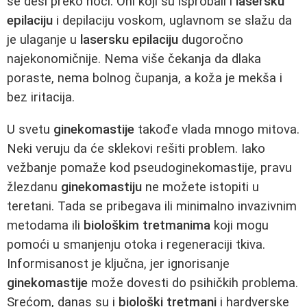
se desi preko noći. Oni koji su isprobali i
lasersku
epilaciju
i depilaciju voskom, uglavnom se slažu da
je ulaganje u
lasersku epilaciju
dugoročno
najekonomičnije. Nema više čekanja da dlaka
poraste, nema bolnog čupanja, a koža je mekša i
bez iritacija.
U svetu
ginekomastije
takođe vlada mnogo mitova.
Neki veruju da će sklekovi rešiti problem. Iako
vežbanje pomaže kod pseudoginekomastije, pravu
žlezdanu
ginekomastiju
ne možete istopiti u
teretani. Tada se pribegava ili minimalno invazivnim
metodama ili
biološkim tretmanima
koji mogu
pomoći u smanjenju otoka i regeneraciji tkiva.
Informisanost je ključna, jer ignorisanje
ginekomastije
može dovesti do psihičkih problema.
Srećom, danas su i
biološki tretmani
i hardverske