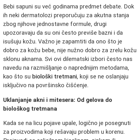
Bebi sapuni su već godinama predmet debate. Dok
ih neki dermatolozi preporučuju za akutna stanja
zbog njihove jednostavne formule, drugi
upozoravaju da su oni često previše bazni i da
isušuju kožu. Važno je zapamtiti da ono što je
dobro za kožu bebe, nije nužno dobro za zrelu kožu
sklonu aknama. Svi ovi dilematski izbori često nas
navedu na razmišljanje o naprednijim metodama,
kao što su
biološki tretmani
, koji se ne oslanjaju
isključivo na površinsko čišćenje.
Uklanjanje akni i mitesera: Od gelova do
biološkog tretmana
Kada se na licu pojave upale, logično je posegnuti
za proizvodima koji rešavaju problem u korenu.