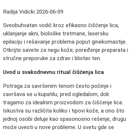
Radija Vidicki
2026-06-09
Sveobuhvatan vodič kroz efikasno čišćenje lica,
uklanjanje akni, biološke tretmane, lasersku
epilaciju i rešavanje problema poput ginekomastije.
Otkrijte savete za negu kože, poređenje preparata i
stručne preporuke za zdrav i blistav ten.
Uvod u svakodnevnu ritual čišćenja lica
Potraga za savršenim tenom često počinje i
završava se u kupatilu, pred ogledalom, dok
tragamo za idealnim proizvodom za čišćenje lica.
Iskustva su različita koliko i tipovi kože, a ono što
jednoj osobi deluje kao spasonosno rešenje, drugu
može uvesti u nove probleme. U svetu gde se