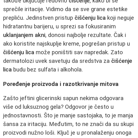
takođe uključuje redovno
čišćenje
, kako bi se
sprečile iritacije. Vidimo da se sve grane estetike
prepliću. Jedinstven pristup
čišćenju lica
koji neguje
hidratantnu barijeru, u sprezi sa fokusiranim
uklanjanjem akni
, donosi najbolje rezultate. Čak i
ako koristite najskuplje kreme, pogrešan pristup u
čišćenju lica
može poništiti sav napredak. Zato
dermatolozi uvek savetuju da sredstva za
čišćenje
lica
budu bez sulfata i alkohola.
Poređenje proizvoda i razotkrivanje mitova
Zašto jeftini glicerinski sapun nekima odgovara
više od luksuznog gela? Odgovor je često u
jednostavnosti. Što je manje sastojaka, to je manja
šansa za iritaciju. Međutim, to ne znači da su skupi
proizvodi nužno loši. Ključ je u pronalaženju onoga