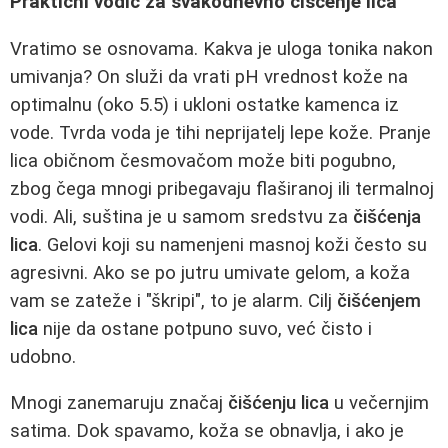
Praktični vodič za svakodnevno čišćenje lica
Vratimo se osnovama. Kakva je uloga tonika nakon
umivanja? On služi da vrati pH vrednost kože na
optimalnu (oko 5.5) i ukloni ostatke kamenca iz
vode. Tvrda voda je tihi neprijatelj lepe kože. Pranje
lica običnom česmovačom može biti pogubno,
zbog čega mnogi pribegavaju flaširanoj ili termalnoj
vodi. Ali, suština je u samom sredstvu za
čišćenja
lica
. Gelovi koji su namenjeni masnoj koži često su
agresivni. Ako se po jutru umivate gelom, a koža
vam se zateže i "škripi", to je alarm. Cilj
čišćenjem
lica
nije da ostane potpuno suvo, već čisto i
udobno.
Mnogi zanemaruju značaj
čišćenju lica
u večernjim
satima. Dok spavamo, koža se obnavlja, i ako je