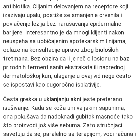
antibiotika. Ciljanim delovanjem na receptore koji
izazivaju upalu, postiže se smanjenje crvenila i
povlačenje lezija bez narušavanja epidermalne
barijere. Interesantno je da mnogi klijenti nakon
neuspeha sa uobičajenim apotekarskim linijama,
odlaze na konsultacije upravo zbog
bioloških
tretmana
. Bez obzira da li je reč o losionu na bazi
prirodnih fermentisanih ekstrakata ili naprednoj
dermatološkoj kuri, ulaganje u ovaj vid nege često
se ispostavi kao dugoročno isplativije.
Česta greška u
uklanjanju akni
jeste preterano
isušivanje. Kada se koža umiva jakim sapunima,
ona pokušava da nadoknadi gubitak masnoće tako
što proizvodi još više sebuma. Zato stručnjaci
savetuju da se, paralelno sa terapijom, vodi računa i