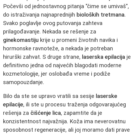
Počevši od jednostavnog pitanja "čime se umivaš",
do istraživanja najnaprednijih
bioloških tretmana
.
Svako poglavlje ovog putovanja zahteva
prilagođavanje. Nekada se rešenje za
ginekomastiju
krije u promeni životnih navika i
hormonske ravnoteže, a nekada je potreban
hirurški zahvat. S druge strane,
laserska epilacija
je
definitivno jedna od najvećih blagodati moderne
kozmetologije, jer oslobađa vreme i podiže
samopouzdanje.
Bilo da ste se upravo vratili sa sesije
laserske
epilacije
, ili ste u procesu traženja odgovarajućeg
rešenja za
čišćenje lica
, zapamtite da je
konzistentnost najvažnija. Koža ima neverovatnu
sposobnost regeneracije, ali joj moramo dati prave