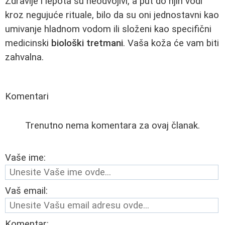
Zdravlje i lepota su neodvojivi, a put do njih vodi
kroz negujuće rituale, bilo da su oni jednostavni kao
umivanje hladnom vodom ili složeni kao specifični
medicinski
biološki tretmani
. Vaša koža će vam biti
zahvalna.
Komentari
Trenutno nema komentara za ovaj članak.
Vaše ime:
Vaš email:
Komentar: