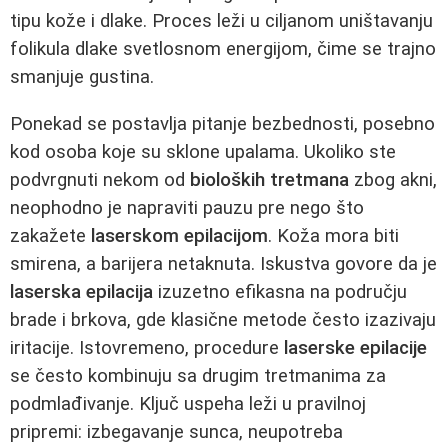
tipu kože i dlake. Proces leži u ciljanom uništavanju
folikula dlake svetlosnom energijom, čime se trajno
smanjuje gustina.
Ponekad se postavlja pitanje bezbednosti, posebno
kod osoba koje su sklone upalama. Ukoliko ste
podvrgnuti nekom od
bioloških tretmana
zbog akni,
neophodno je napraviti pauzu pre nego što
zakažete
laserskom epilacijom
. Koža mora biti
smirena, a barijera netaknuta. Iskustva govore da je
laserska epilacija
izuzetno efikasna na području
brade i brkova, gde klasične metode često izazivaju
iritacije. Istovremeno, procedure
laserske epilacije
se često kombinuju sa drugim tretmanima za
podmlađivanje. Ključ uspeha leži u pravilnoj
pripremi: izbegavanje sunca, neupotreba