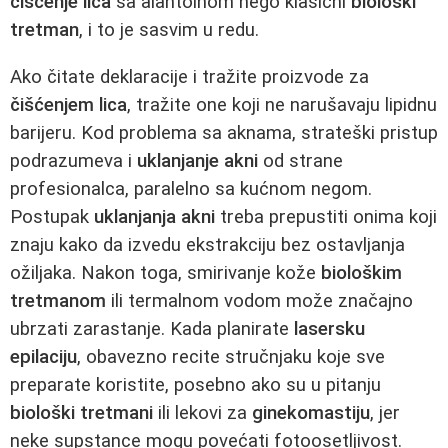
čišćenje lica
sa alantoinom nego klasični
biološki
tretman
, i to je sasvim u redu.
Ako čitate deklaracije i tražite proizvode za
čišćenjem lica
, tražite one koji ne narušavaju lipidnu
barijeru. Kod problema sa aknama, strateški pristup
podrazumeva i
uklanjanje akni
od strane
profesionalca, paralelno sa kućnom negom.
Postupak
uklanjanja akni
treba prepustiti onima koji
znaju kako da izvedu ekstrakciju bez ostavljanja
ožiljaka. Nakon toga, smirivanje kože
biološkim
tretmanom
ili termalnom vodom može značajno
ubrzati zarastanje. Kada planirate
lasersku
epilaciju
, obavezno recite stručnjaku koje sve
preparate koristite, posebno ako su u pitanju
biološki tretmani
ili lekovi za
ginekomastiju
, jer
neke supstance mogu povećati fotoosetljivost.