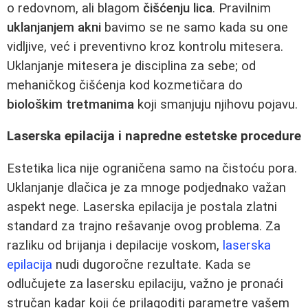
o redovnom, ali blagom
čišćenju lica
. Pravilnim
uklanjanjem akni
bavimo se ne samo kada su one
vidljive, već i preventivno kroz kontrolu mitesera.
Uklanjanje mitesera je disciplina za sebe; od
mehaničkog čišćenja kod kozmetičara do
biološkim tretmanima
koji smanjuju njihovu pojavu.
Laserska epilacija i napredne estetske procedure
Estetika lica nije ograničena samo na čistoću pora.
Uklanjanje dlačica je za mnoge podjednako važan
aspekt nege. Laserska epilacija je postala zlatni
standard za trajno rešavanje ovog problema. Za
razliku od brijanja i depilacije voskom,
laserska
epilacija
nudi dugoročne rezultate. Kada se
odlučujete za lasersku epilaciju, važno je pronaći
stručan kadar koji će prilagoditi parametre vašem