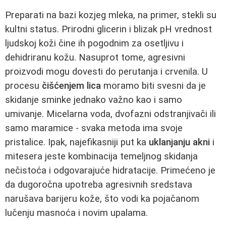
Preparati na bazi kozjeg mleka, na primer, stekli su
kultni status. Prirodni glicerin i blizak pH vrednost
ljudskoj koži čine ih pogodnim za osetljivu i
dehidriranu kožu. Nasuprot tome, agresivni
proizvodi mogu dovesti do perutanja i crvenila. U
procesu
čišćenjem lica
moramo biti svesni da je
skidanje sminke jednako važno kao i samo
umivanje. Micelarna voda, dvofazni odstranjivači ili
samo maramice - svaka metoda ima svoje
pristalice. Ipak, najefikasniji put ka
uklanjanju akni
i
mitesera jeste kombinacija temeljnog skidanja
nečistoća i odgovarajuće hidratacije. Primećeno je
da dugoročna upotreba agresivnih sredstava
narušava barijeru kože, što vodi ka pojačanom
lučenju masnoća i novim upalama.