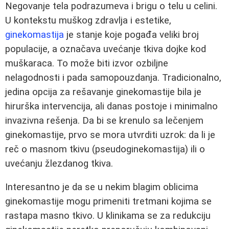
Negovanje tela podrazumeva i brigu o telu u celini.
U kontekstu muškog zdravlja i estetike,
ginekomastija
je stanje koje pogađa veliki broj
populacije, a označava uvećanje tkiva dojke kod
muškaraca. To može biti izvor ozbiljne
nelagodnosti i pada samopouzdanja. Tradicionalno,
jedina opcija za rešavanje ginekomastije bila je
hirurška intervencija, ali danas postoje i minimalno
invazivna rešenja. Da bi se krenulo sa lečenjem
ginekomastije, prvo se mora utvrditi uzrok: da li je
reč o masnom tkivu (pseudoginekomastija) ili o
uvećanju žlezdanog tkiva.
Interesantno je da se u nekim blagim oblicima
ginekomastije mogu primeniti tretmani kojima se
rastapa masno tkivo. U klinikama se za redukciju