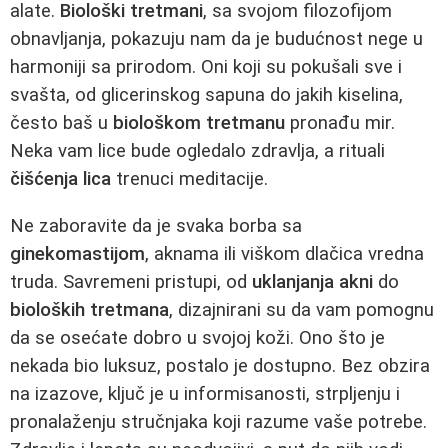
alate.
Biološki tretmani
, sa svojom filozofijom
obnavljanja, pokazuju nam da je budućnost nege u
harmoniji sa prirodom. Oni koji su pokušali sve i
svašta, od glicerinskog sapuna do jakih kiselina,
često baš u
biološkom tretmanu
pronađu mir.
Neka vam lice bude ogledalo zdravlja, a rituali
čišćenja lica
trenuci meditacije.
Ne zaboravite da je svaka borba sa
ginekomastijom
, aknama ili viškom dlačica vredna
truda. Savremeni pristupi, od
uklanjanja akni
do
bioloških tretmana
, dizajnirani su da vam pomognu
da se osećate dobro u svojoj koži. Ono što je
nekada bio luksuz, postalo je dostupno. Bez obzira
na izazove, ključ je u informisanosti, strpljenju i
pronalaženju stručnjaka koji razume vaše potrebe.