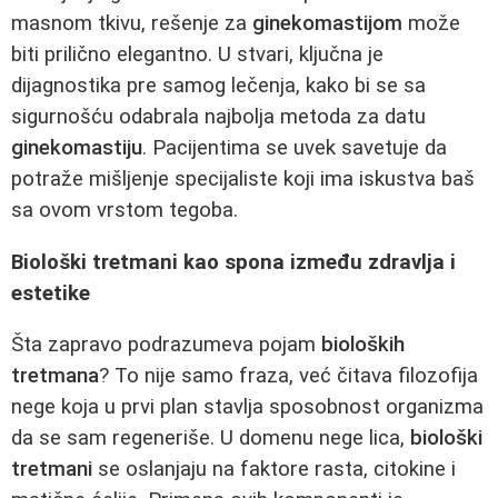
masnom tkivu, rešenje za
ginekomastijom
može
biti prilično elegantno. U stvari, ključna je
dijagnostika pre samog lečenja, kako bi se sa
sigurnošću odabrala najbolja metoda za datu
ginekomastiju
. Pacijentima se uvek savetuje da
potraže mišljenje specijaliste koji ima iskustva baš
sa ovom vrstom tegoba.
Biološki tretmani kao spona između zdravlja i
estetike
Šta zapravo podrazumeva pojam
bioloških
tretmana
? To nije samo fraza, već čitava filozofija
nege koja u prvi plan stavlja sposobnost organizma
da se sam regeneriše. U domenu nege lica,
biološki
tretmani
se oslanjaju na faktore rasta, citokine i