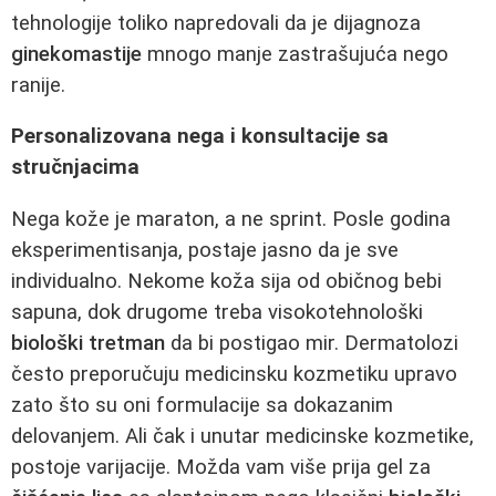
tehnologije toliko napredovali da je dijagnoza
ginekomastije
mnogo manje zastrašujuća nego
ranije.
Personalizovana nega i konsultacije sa
stručnjacima
Nega kože je maraton, a ne sprint. Posle godina
eksperimentisanja, postaje jasno da je sve
individualno. Nekome koža sija od običnog bebi
sapuna, dok drugome treba visokotehnološki
biološki tretman
da bi postigao mir. Dermatolozi
često preporučuju medicinsku kozmetiku upravo
zato što su oni formulacije sa dokazanim
delovanjem. Ali čak i unutar medicinske kozmetike,
postoje varijacije. Možda vam više prija gel za