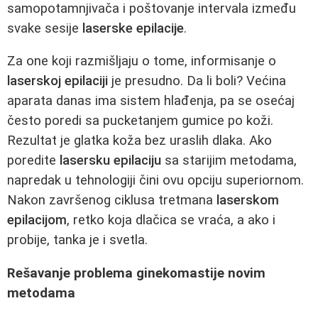
samopotamnjivača i poštovanje intervala između
svake sesije
laserske epilacije
.
Za one koji razmišljaju o tome, informisanje o
laserskoj epilaciji
je presudno. Da li boli? Većina
aparata danas ima sistem hlađenja, pa se osećaj
često poredi sa pucketanjem gumice po koži.
Rezultat je glatka koža bez uraslih dlaka. Ako
poredite
lasersku epilaciju
sa starijim metodama,
napredak u tehnologiji čini ovu opciju superiornom.
Nakon završenog ciklusa tretmana
laserskom
epilacijom
, retko koja dlačica se vraća, a ako i
probije, tanka je i svetla.
Rešavanje problema ginekomastije novim
metodama