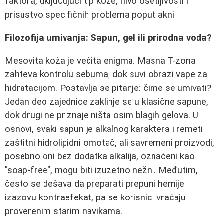
faktora, uključujući tip kože, nivo osetljivosti i
prisustvo specifičnih problema poput akni.
Filozofija umivanja: Sapun, gel ili prirodna voda?
Mesovita koža je večita enigma. Masna T-zona
zahteva kontrolu sebuma, dok suvi obrazi vape za
hidratacijom. Postavlja se pitanje: čime se umivati?
Jedan deo zajednice zaklinje se u klasične sapune,
dok drugi ne priznaje ništa osim blagih gelova. U
osnovi, svaki sapun je alkalnog karaktera i remeti
zaštitni hidrolipidni omotač, ali savremeni proizvodi,
posebno oni bez dodatka alkalija, označeni kao
"soap-free", mogu biti izuzetno nežni. Međutim,
često se dešava da preparati prepuni hemije
izazovu kontraefekat, pa se korisnici vraćaju
proverenim starim navikama.