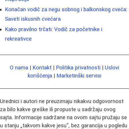
Konačan vodič za negu sobnog i balkonskog cveća:
Saveti iskusnih cvećara
Kako pravilno trčati: Vodič za početnike i
rekreativce
O nama
|
Kontakt
|
Politika privatnosti
|
Uslovi
korišćenja
|
Marketinški servisi
Urednici i autori ne preuzimaju nikakvu odgovornost
za bilo kakve greške ili propuste u sadržaju ovog
sajta. Informacije sadržane na ovom sajtu pružaju se
u stanju „takvom kakve jesu“, bez garancija u pogledu