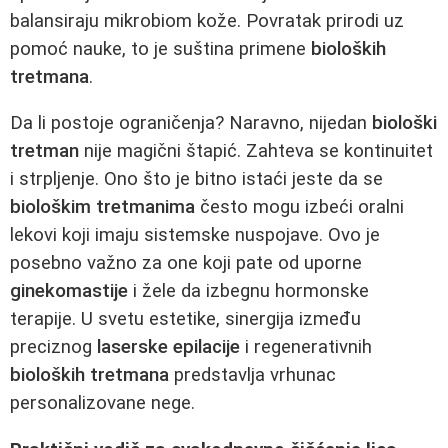
balansiraju mikrobiom kože. Povratak prirodi uz
pomoć nauke, to je suština primene
bioloških
tretmana
.
Da li postoje ograničenja? Naravno, nijedan
biološki
tretman
nije magični štapić. Zahteva se kontinuitet
i strpljenje. Ono što je bitno istaći jeste da se
biološkim tretmanima
često mogu izbeći oralni
lekovi koji imaju sistemske nuspojave. Ovo je
posebno važno za one koji pate od uporne
ginekomastije
i žele da izbegnu hormonske
terapije. U svetu estetike, sinergija između
preciznog
laserske epilacije
i regenerativnih
bioloških tretmana
predstavlja vrhunac
personalizovane nege.