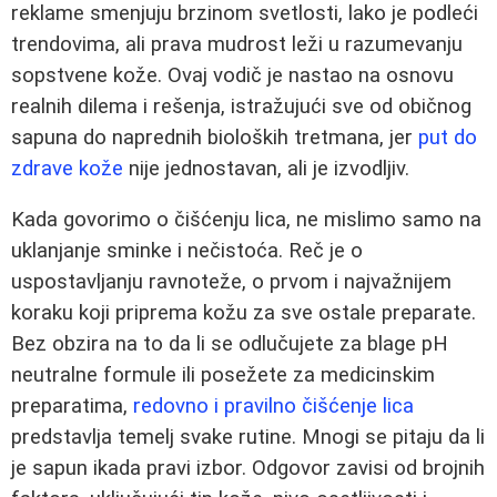
reklame smenjuju brzinom svetlosti, lako je podleći
trendovima, ali prava mudrost leži u razumevanju
sopstvene kože. Ovaj vodič je nastao na osnovu
realnih dilema i rešenja, istražujući sve od običnog
sapuna do naprednih bioloških tretmana, jer
put do
zdrave kože
nije jednostavan, ali je izvodljiv.
Kada govorimo o čišćenju lica, ne mislimo samo na
uklanjanje sminke i nečistoća. Reč je o
uspostavljanju ravnoteže, o prvom i najvažnijem
koraku koji priprema kožu za sve ostale preparate.
Bez obzira na to da li se odlučujete za blage pH
neutralne formule ili posežete za medicinskim
preparatima,
redovno i pravilno čišćenje lica
predstavlja temelj svake rutine. Mnogi se pitaju da li
je sapun ikada pravi izbor. Odgovor zavisi od brojnih