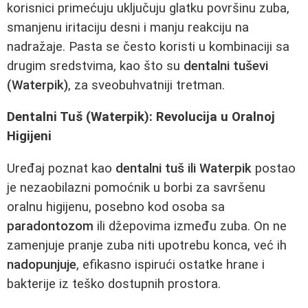
korisnici primećuju uključuju glatku površinu zuba,
smanjenu iritaciju desni i manju reakciju na
nadražaje. Pasta se često koristi u kombinaciji sa
drugim sredstvima, kao što su
dentalni tuševi
(Waterpik)
, za sveobuhvatniji tretman.
Dentalni Tuš (Waterpik): Revolucija u Oralnoj
Higijeni
Uređaj poznat kao
dentalni tuš ili Waterpik
postao
je nezaobilazni pomoćnik u borbi za savršenu
oralnu higijenu, posebno kod osoba sa
paradontozom
ili džepovima između zuba. On ne
zamenjuje pranje zuba niti upotrebu konca, već ih
nadopunjuje
, efikasno ispirući ostatke hrane i
bakterije iz teško dostupnih prostora.