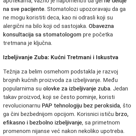
apotekama, važno je napomenuti da gel
ne deluje
na sve pacijente
. Stomatolozi upozoravaju da ga
ne mogu koristiti deca, kao ni odrasli koji su
alergični na bilo koji od sastojaka.
Obavezna
konsultacija sa stomatologom
pre početka
tretmana je ključna.
Izbeljivanje Zuba: Kućni Tretmani i Iskustva
Težnja za belim osmehom podstakla je razvoj
brojnih kućnih proizvoda za izbeljivanje. Među
popularnima su
olovke za izbeljivanje zuba
. Jedan
takav proizvod, koji se često pominje, koristi
revolucionarnu
PAP tehnologiju bez peroksida
, što
ga čini bezbednijom opcijom. Korisnici ističu
brzo,
efikasno i bezbolno izbeljivanje
, sa primetnom
promenom nijanse već nakon nekoliko upotreba.