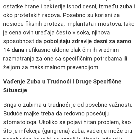
ostatke hrane i bakterije ispod desni, između zuba i
oko protetskih radova. Posebno su korisni za
nosioce fiksnih proteza, implantata i mostova. Iako
je cena ovih uređaja često visoka, njihova
sposobnost da
poboljšaju zdravlje desni za samo
14 dana
i efikasno uklone plak čini ih vrednim
razmatranja za one sa specifičnim potrebama ili
željom za maksimalnom prevencijom.
Vađenje Zuba u Trudnoći i Druge Specifične
Situacije
Briga o zubima u
trudnoći
je od posebne važnosti.
Buduće majke treba da redovno posećuju
stomatologa. Ukoliko se pojavi hitan problem, kao
što je infekcija (gangrena) zuba, vađenje može biti