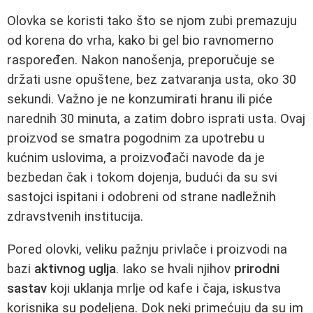
Olovka se koristi tako što se njom zubi premazuju
od korena do vrha, kako bi gel bio ravnomerno
raspoređen. Nakon nanošenja, preporučuje se
držati usne opuštene, bez zatvaranja usta, oko 30
sekundi. Važno je ne konzumirati hranu ili piće
narednih 30 minuta, a zatim dobro isprati usta. Ovaj
proizvod se smatra pogodnim za upotrebu u
kućnim uslovima, a proizvođači navode da je
bezbedan čak i tokom dojenja, budući da su svi
sastojci ispitani i odobreni od strane nadležnih
zdravstvenih institucija.
Pored olovki, veliku pažnju privlače i proizvodi na
bazi
aktivnog uglja
. Iako se hvali njihov
prirodni
sastav
koji uklanja mrlje od kafe i čaja, iskustva
korisnika su podeljena. Dok neki primećuju da su im