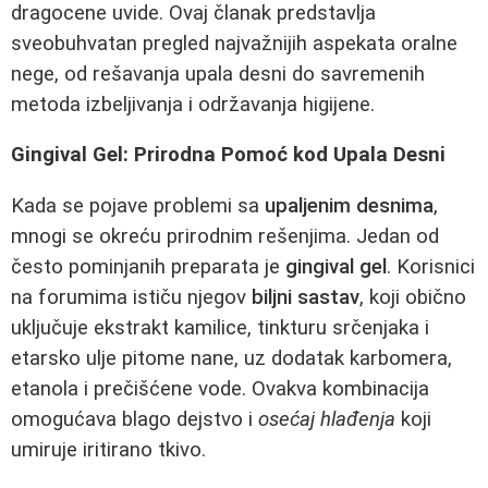
dragocene uvide. Ovaj članak predstavlja
sveobuhvatan pregled najvažnijih aspekata oralne
nege, od rešavanja upala desni do savremenih
metoda izbeljivanja i održavanja higijene.
Gingival Gel: Prirodna Pomoć kod Upala Desni
Kada se pojave problemi sa
upaljenim desnima
,
mnogi se okreću prirodnim rešenjima. Jedan od
često pominjanih preparata je
gingival gel
. Korisnici
na forumima ističu njegov
biljni sastav
, koji obično
uključuje ekstrakt kamilice, tinkturu srčenjaka i
etarsko ulje pitome nane, uz dodatak karbomera,
etanola i prečišćene vode. Ovakva kombinacija
omogućava blago dejstvo i
osećaj hlađenja
koji
umiruje iritirano tkivo.