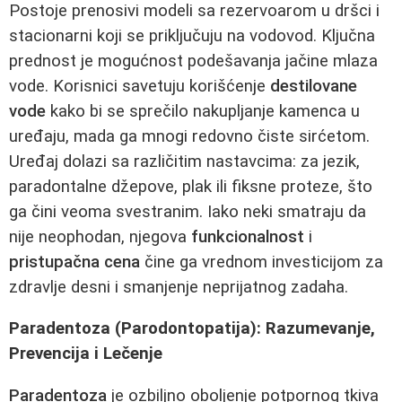
Postoje prenosivi modeli sa rezervoarom u dršci i
stacionarni koji se priključuju na vodovod. Ključna
prednost je mogućnost podešavanja jačine mlaza
vode. Korisnici savetuju korišćenje
destilovane
vode
kako bi se sprečilo nakupljanje kamenca u
uređaju, mada ga mnogi redovno čiste sirćetom.
Uređaj dolazi sa različitim nastavcima: za jezik,
paradontalne džepove, plak ili fiksne proteze, što
ga čini veoma svestranim. Iako neki smatraju da
nije neophodan, njegova
funkcionalnost
i
pristupačna cena
čine ga vrednom investicijom za
zdravlje desni i smanjenje neprijatnog zadaha.
Paradentoza (Parodontopatija): Razumevanje,
Prevencija i Lečenje
Paradentoza
je ozbiljno oboljenje potpornog tkiva