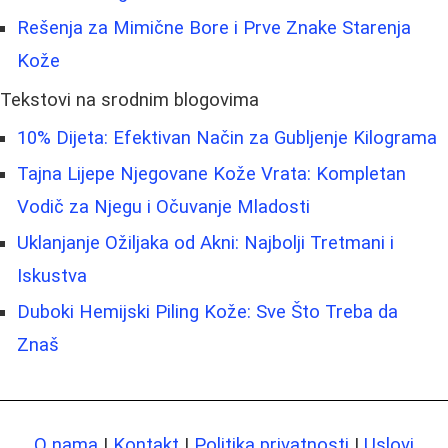
Rešenja za Mimične Bore i Prve Znake Starenja
Kože
Tekstovi na srodnim blogovima
10% Dijeta: Efektivan Način za Gubljenje Kilograma
Tajna Lijepe Njegovane Kože Vrata: Kompletan
Vodič za Njegu i Očuvanje Mladosti
Uklanjanje Ožiljaka od Akni: Najbolji Tretmani i
Iskustva
Duboki Hemijski Piling Kože: Sve Što Treba da
Znaš
O nama
|
Kontakt
|
Politika privatnosti
|
Uslovi