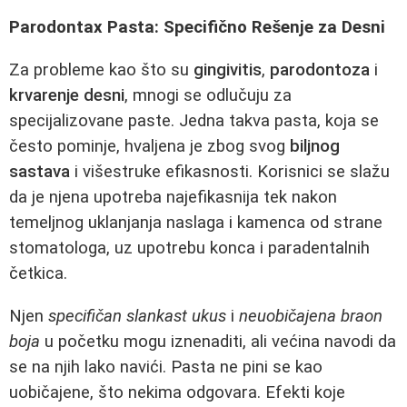
Parodontax Pasta: Specifično Rešenje za Desni
Za probleme kao što su
gingivitis
,
parodontoza
i
krvarenje desni
, mnogi se odlučuju za
specijalizovane paste. Jedna takva pasta, koja se
često pominje, hvaljena je zbog svog
biljnog
sastava
i višestruke efikasnosti. Korisnici se slažu
da je njena upotreba najefikasnija tek nakon
temeljnog uklanjanja naslaga i kamenca od strane
stomatologa, uz upotrebu konca i paradentalnih
četkica.
Njen
specifičan slankast ukus
i
neuobičajena braon
boja
u početku mogu iznenaditi, ali većina navodi da
se na njih lako navići. Pasta ne pini se kao
uobičajene, što nekima odgovara. Efekti koje