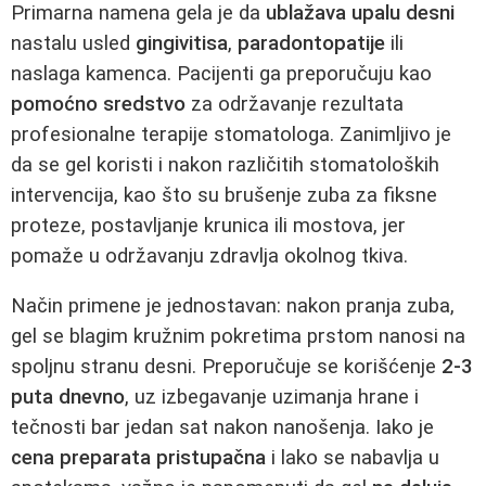
Primarna namena gela je da
ublažava upalu desni
nastalu usled
gingivitisa
,
paradontopatije
ili
naslaga kamenca. Pacijenti ga preporučuju kao
pomoćno sredstvo
za održavanje rezultata
profesionalne terapije stomatologa. Zanimljivo je
da se gel koristi i nakon različitih stomatoloških
intervencija, kao što su brušenje zuba za fiksne
proteze, postavljanje krunica ili mostova, jer
pomaže u održavanju zdravlja okolnog tkiva.
Način primene je jednostavan: nakon pranja zuba,
gel se blagim kružnim pokretima prstom nanosi na
spoljnu stranu desni. Preporučuje se korišćenje
2-3
puta dnevno
, uz izbegavanje uzimanja hrane i
tečnosti bar jedan sat nakon nanošenja. Iako je
cena preparata pristupačna
i lako se nabavlja u