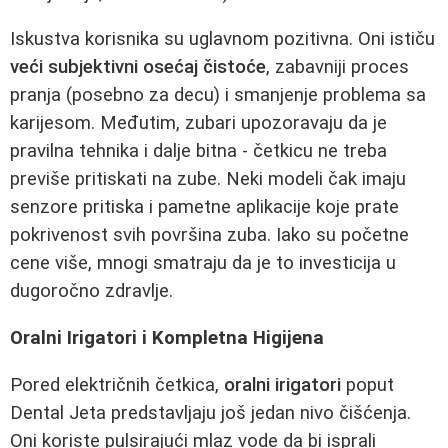
Iskustva korisnika su uglavnom pozitivna. Oni ističu
veći subjektivni osećaj čistoće
, zabavniji proces
pranja (posebno za decu) i smanjenje problema sa
karijesom. Međutim, zubari upozoravaju da je
pravilna tehnika i dalje bitna - četkicu ne treba
previše pritiskati na zube. Neki modeli čak imaju
senzore pritiska i pametne aplikacije koje prate
pokrivenost svih površina zuba. Iako su početne
cene više, mnogi smatraju da je to investicija u
dugoročno zdravlje.
Oralni Irigatori i Kompletna Higijena
Pored električnih četkica,
oralni irigatori
poput
Dental Jeta predstavljaju još jedan nivo čišćenja.
Oni koriste pulsirajući mlaz vode da bi isprali