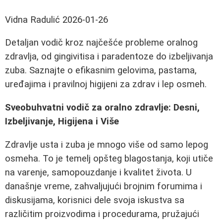
Vidna Radulić
2026-01-26
Detaljan vodič kroz najčešće probleme oralnog
zdravlja, od gingivitisa i paradentoze do izbeljivanja
zuba. Saznajte o efikasnim gelovima, pastama,
uređajima i pravilnoj higijeni za zdrav i lep osmeh.
Sveobuhvatni vodič za oralno zdravlje: Desni,
Izbeljivanje, Higijena i Više
Zdravlje usta i zuba je mnogo više od samo lepog
osmeha. To je temelj opšteg blagostanja, koji utiče
na varenje, samopouzdanje i kvalitet života. U
današnje vreme, zahvaljujući brojnim forumima i
diskusijama, korisnici dele svoja iskustva sa
različitim proizvodima i procedurama, pružajući