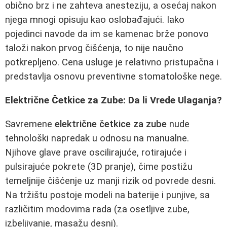
obično brz i ne zahteva anesteziju, a osećaj nakon
njega mnogi opisuju kao oslobađajući. Iako
pojedinci navode da im se kamenac brže ponovo
taloži nakon prvog čišćenja, to nije naučno
potkrepljeno. Cena usluge je relativno pristupačna i
predstavlja osnovu preventivne stomatološke nege.
Električne Četkice za Zube: Da li Vrede Ulaganja?
Savremene
električne četkice za zube
nude
tehnološki napredak u odnosu na manualne.
Njihove glave prave oscilirajuće, rotirajuće i
pulsirajuće pokrete (3D pranje), čime postižu
temeljnije čišćenje uz manji rizik od povrede desni.
Na tržištu postoje modeli na baterije i punjive, sa
različitim modovima rada (za osetljive zube,
izbeljivanje, masažu desni).