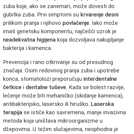
zuba koje, ako se zanemari, može dovesti do
gubitka zuba. Prvi simptomi su
krvarenje desni
prilikom pranja i njihovo
povlačenje
. Iako može
imati genetsku komponentu, najčešći uzrok je
neadekvatna higijena
koja dozvoljava nakupljanje
bakterija i kamenca.
Prevencija i rano otkrivanje su od presudnog
značaja. Osim redovnog pranja zuba i upotrebe
konca, stomatolozi preporučuju
interdentalne
četkice
i
dentalne tuševe
. Kada se bolest razvije,
lečenje može biti mehaničko (skidanje kamenca),
antibakterijsko, lasersko ili hiruško.
Laserska
terapija
se ističe kao savremena, manje invazivna
metoda koja uništava mikroorganizme u
džepovima. U težim slučajevima, neophodna je