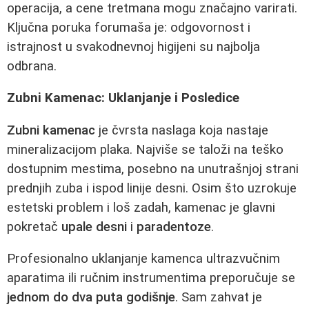
operacija, a cene tretmana mogu značajno varirati.
Ključna poruka forumaša je: odgovornost i
istrajnost u svakodnevnoj higijeni su najbolja
odbrana.
Zubni Kamenac: Uklanjanje i Posledice
Zubni kamenac
je čvrsta naslaga koja nastaje
mineralizacijom plaka. Najviše se taloži na teško
dostupnim mestima, posebno na unutrašnjoj strani
prednjih zuba i ispod linije desni. Osim što uzrokuje
estetski problem i loš zadah, kamenac je glavni
pokretač
upale desni
i
paradentoze
.
Profesionalno uklanjanje kamenca ultrazvučnim
aparatima ili ručnim instrumentima preporučuje se
jednom do dva puta godišnje
. Sam zahvat je