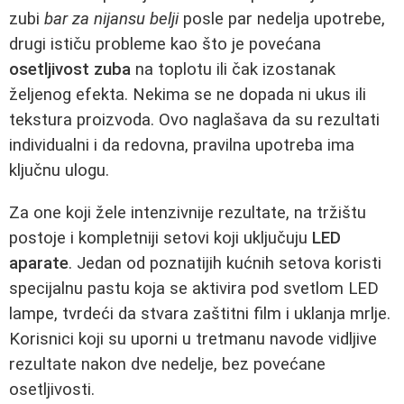
zubi
bar za nijansu belji
posle par nedelja upotrebe,
drugi ističu probleme kao što je povećana
osetljivost zuba
na toplotu ili čak izostanak
željenog efekta. Nekima se ne dopada ni ukus ili
tekstura proizvoda. Ovo naglašava da su rezultati
individualni i da redovna, pravilna upotreba ima
ključnu ulogu.
Za one koji žele intenzivnije rezultate, na tržištu
postoje i kompletniji setovi koji uključuju
LED
aparate
. Jedan od poznatijih kućnih setova koristi
specijalnu pastu koja se aktivira pod svetlom LED
lampe, tvrdeći da stvara zaštitni film i uklanja mrlje.
Korisnici koji su uporni u tretmanu navode vidljive
rezultate nakon dve nedelje, bez povećane
osetljivosti.