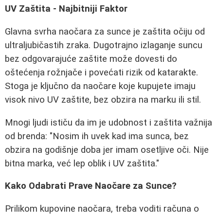
UV Zaštita - Najbitniji Faktor
Glavna svrha naočara za sunce je zaštita očiju od
ultraljubičastih zraka. Dugotrajno izlaganje suncu
bez odgovarajuće zaštite može dovesti do
oštećenja rožnjače i povećati rizik od katarakte.
Stoga je ključno da naočare koje kupujete imaju
visok nivo UV zaštite, bez obzira na marku ili stil.
Mnogi ljudi ističu da im je udobnost i zaštita važnija
od brenda: "Nosim ih uvek kad ima sunca, bez
obzira na godišnje doba jer imam osetljive oči. Nije
bitna marka, već lep oblik i UV zaštita."
Kako Odabrati Prave Naočare za Sunce?
Prilikom kupovine naočara, treba voditi računa o