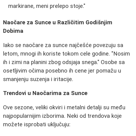
markirane, meni prelepo stoje."
Naočare za Sunce u Različitim Godišnjim
Dobima
Iako se naočare za sunce najčešće povezuju sa
letom, mnogi ih koriste tokom cele godine. "Nosim
ih i zimi na planini zbog odsjaja snega." Osobe sa
osetljivim očima posebno ih cene jer pomažu u
smanjenju suzenja i iritacije.
Trendovi u Naočarima za Sunce
Ove sezone, veliki okviri i metalni detalji su među
najpopularnijim izborima. Neki od trendova koje
možete isprobati uključuju: