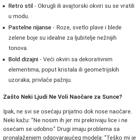
Retro stil
- Okrugli ili avajtorski okviri su se vratili
u modu.
Pastelne nijanse
- Roze, svetlo plave i blede
zelene boje su idealne za ljubitelje nežnijih
tonova.
Bold dizajni
- Veći okviri sa dekorativnim
elementima, poput kristala ili geometrijskih
uzoraka, privlače pažnju.
Zašto Neki Ljudi Ne Voli Naočare za Sunce?
Ipak, ne svi se osećaju prijatno dok nose naočare.
Neki kažu: "Ne nosim ih jer mi prekrivaju lice i ne
osećam se udobno." Drugi imaju problema sa
pronalaženjem odgovarajućeg modela: "Teško mi je