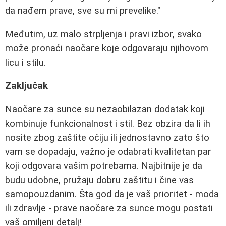
da nađem prave, sve su mi prevelike."
Međutim, uz malo strpljenja i pravi izbor, svako
može pronaći naočare koje odgovaraju njihovom
licu i stilu.
Zaključak
Naočare za sunce su nezaobilazan dodatak koji
kombinuje funkcionalnost i stil. Bez obzira da li ih
nosite zbog zaštite očiju ili jednostavno zato što
vam se dopadaju, važno je odabrati kvalitetan par
koji odgovara vašim potrebama. Najbitnije je da
budu udobne, pružaju dobru zaštitu i čine vas
samopouzdanim. Šta god da je vaš prioritet - moda
ili zdravlje - prave naočare za sunce mogu postati
vaš omiljeni detalj!