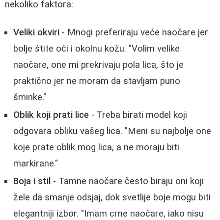
nekoliko faktora:
Veliki okviri
- Mnogi preferiraju veće naočare jer
bolje štite oči i okolnu kožu. "Volim velike
naočare, one mi prekrivaju pola lica, što je
praktično jer ne moram da stavljam puno
šminke."
Oblik koji prati lice
- Treba birati model koji
odgovara obliku vašeg lica. "Meni su najbolje one
koje prate oblik mog lica, a ne moraju biti
markirane."
Boja i stil
- Tamne naočare često biraju oni koji
žele da smanje odsjaj, dok svetlije boje mogu biti
elegantniji izbor. "Imam crne naočare, iako nisu