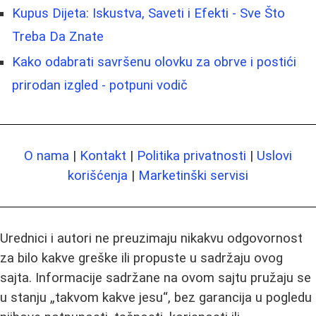
Kupus Dijeta: Iskustva, Saveti i Efekti - Sve Što
Treba Da Znate
Kako odabrati savršenu olovku za obrve i postići
prirodan izgled - potpuni vodič
O nama
|
Kontakt
|
Politika privatnosti
|
Uslovi
korišćenja
|
Marketinški servisi
Urednici i autori ne preuzimaju nikakvu odgovornost
za bilo kakve greške ili propuste u sadržaju ovog
sajta. Informacije sadržane na ovom sajtu pružaju se
u stanju „takvom kakve jesu“, bez garancija u pogledu