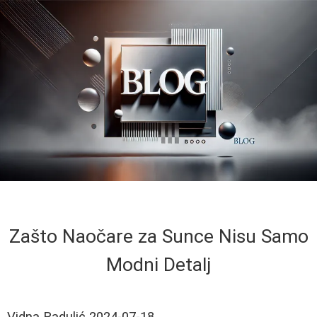
Zašto Naočare za Sunce Nisu Samo
Modni Detalj
Vidna Radulić
2024-07-18