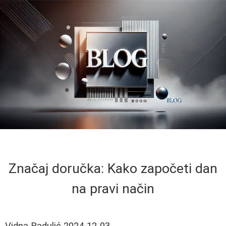
Značaj doručka: Kako započeti dan
na pravi način
Vidna Radulić
2024-12-03