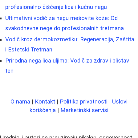
profesionalno čišćenje lica i kućnu negu
Ultimativni vodič za negu mešovite kože: Od
svakodnevne nege do profesionalnih tretmana
Vodič kroz dermokozmetiku: Regeneracija, Zaštita
i Estetski Tretmani
Prirodna nega lica uljima: Vodič za zdrav i blistav
ten
O nama
|
Kontakt
|
Politika privatnosti
|
Uslovi
korišćenja
|
Marketinški servisi
Urednici i autori ne preuzimaju nikakvu odgovornost