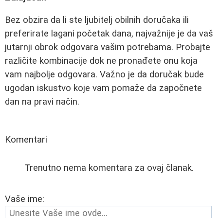
Bez obzira da li ste ljubitelj obilnih doručaka ili
preferirate lagani početak dana, najvažnije je da vaš
jutarnji obrok odgovara vašim potrebama. Probajte
različite kombinacije dok ne pronađete onu koja
vam najbolje odgovara. Važno je da doručak bude
ugodan iskustvo koje vam pomaže da započnete
dan na pravi način.
Komentari
Trenutno nema komentara za ovaj članak.
Vaše ime: