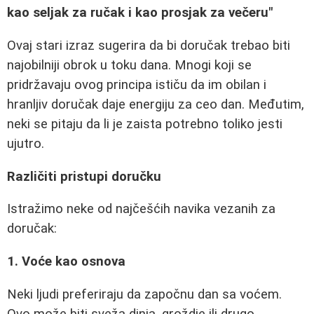
kao seljak za ručak i kao prosjak za večeru"
Ovaj stari izraz sugerira da bi doručak trebao biti
najobilniji obrok u toku dana. Mnogi koji se
pridržavaju ovog principa ističu da im obilan i
hranljiv doručak daje energiju za ceo dan. Međutim,
neki se pitaju da li je zaista potrebno toliko jesti
ujutro.
Različiti pristupi doručku
Istražimo neke od najčešćih navika vezanih za
doručak:
1. Voće kao osnova
Neki ljudi preferiraju da započnu dan sa voćem.
Ovo može biti sveža dinja, groždje ili drugo