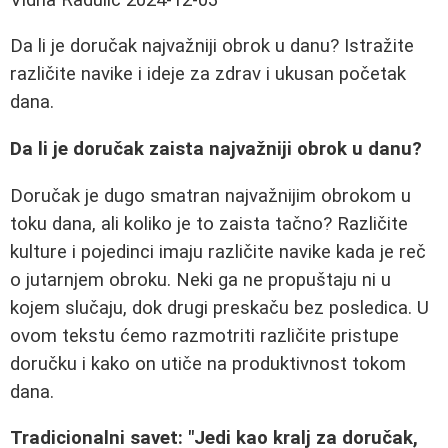
Da li je doručak najvažniji obrok u danu? Istražite
različite navike i ideje za zdrav i ukusan početak
dana.
Da li je doručak zaista najvažniji obrok u danu?
Doručak je dugo smatran najvažnijim obrokom u
toku dana, ali koliko je to zaista tačno? Različite
kulture i pojedinci imaju različite navike kada je reč
o jutarnjem obroku. Neki ga ne propuštaju ni u
kojem slučaju, dok drugi preskaču bez posledica. U
ovom tekstu ćemo razmotriti različite pristupe
doručku i kako on utiče na produktivnost tokom
dana.
Tradicionalni savet: "Jedi kao kralj za doručak,