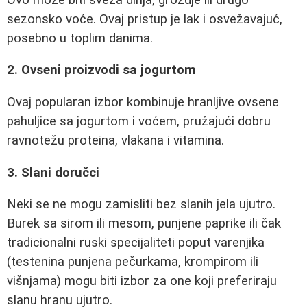
sezonsko voće. Ovaj pristup je lak i osvežavajuć,
posebno u toplim danima.
2. Ovseni proizvodi sa jogurtom
Ovaj popularan izbor kombinuje hranljive ovsene
pahuljice sa jogurtom i voćem, pružajući dobru
ravnotežu proteina, vlakana i vitamina.
3. Slani doručci
Neki se ne mogu zamisliti bez slanih jela ujutro.
Burek sa sirom ili mesom, punjene paprike ili čak
tradicionalni ruski specijaliteti poput varenjika
(testenina punjena pečurkama, krompirom ili
višnjama) mogu biti izbor za one koji preferiraju
slanu hranu ujutro.