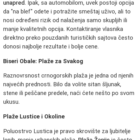
unapred
. Ipak, sa automobilom, uvek postoji opcija
da "na blef" odete i potražite smeštaj uživo, ali to
nosi određeni rizik od nalaženja samo skupljih ili
manje kvalitetnih opcija. Kontaktiranje vlasnika
direktno preko pouzdanih turističkih sajtova često
donosi najbolje rezultate i bolje cene.
Biseri Obale: Plaže za Svakog
Raznovrsnost crnogorskih plaža je jedna od njenih
najvećih prednosti. Bilo da volite sitan šljunak,
stene ili peščane predele, naći ćete nešto po svom
ukusu.
Plaže Lustice i Okoline
Poluostrvo Lustica je pravo skrovište za ljubitelje
lepih, manje urbanskih plaža.
Plaža Žanjic
je često