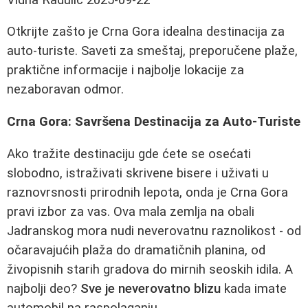
Otkrijte zašto je Crna Gora idealna destinacija za
auto-turiste. Saveti za smeštaj, preporučene plaže,
praktične informacije i najbolje lokacije za
nezaboravan odmor.
Crna Gora: Savršena Destinacija za Auto-Turiste
Ako tražite destinaciju gde ćete se osećati
slobodno, istraživati skrivene bisere i uživati u
raznovrsnosti prirodnih lepota, onda je Crna Gora
pravi izbor za vas. Ova mala zemlja na obali
Jadranskog mora nudi neverovatnu raznolikost - od
očaravajućih plaža do dramatičnih planina, od
živopisnih starih gradova do mirnih seoskih idila. A
najbolji deo?
Sve je neverovatno blizu
kada imate
automobil na raspolaganju.