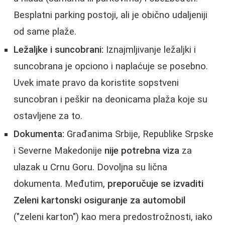
Besplatni parking postoji, ali je obično udaljeniji
od same plaže.
Ležaljke i suncobrani:
Iznajmljivanje ležaljki i
suncobrana je opciono i naplaćuje se posebno.
Uvek imate pravo da koristite sopstveni
suncobran i peškir na deonicama plaža koje su
ostavljene za to.
Dokumenta:
Građanima Srbije, Republike Srpske
i Severne Makedonije
nije potrebna viza
za
ulazak u Crnu Goru. Dovoljna su lična
dokumenta. Međutim,
preporučuje se izvaditi
Zeleni kartonski osiguranje za automobil
("zeleni karton") kao mera predostrožnosti, iako