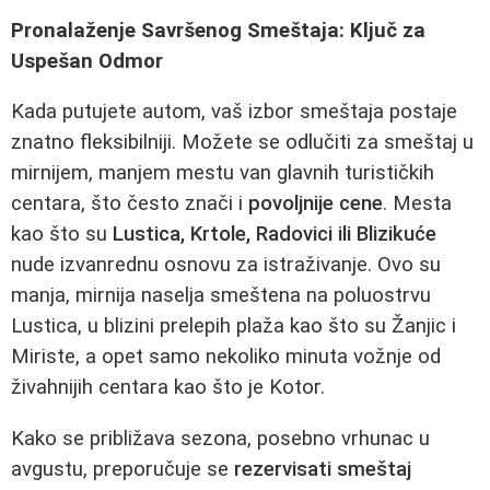
Pronalaženje Savršenog Smeštaja: Ključ za
Uspešan Odmor
Kada putujete autom, vaš izbor smeštaja postaje
znatno fleksibilniji. Možete se odlučiti za smeštaj u
mirnijem, manjem mestu van glavnih turističkih
centara, što često znači i
povoljnije cene
. Mesta
kao što su
Lustica, Krtole, Radovici ili Blizikuće
nude izvanrednu osnovu za istraživanje. Ovo su
manja, mirnija naselja smeštena na poluostrvu
Lustica, u blizini prelepih plaža kao što su Žanjic i
Miriste, a opet samo nekoliko minuta vožnje od
živahnijih centara kao što je Kotor.
Kako se približava sezona, posebno vrhunac u
avgustu, preporučuje se
rezervisati smeštaj