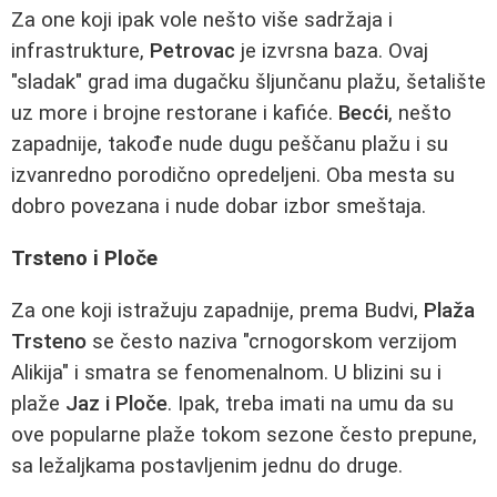
Za one koji ipak vole nešto više sadržaja i
infrastrukture,
Petrovac
je izvrsna baza. Ovaj
"sladak" grad ima dugačku šljunčanu plažu, šetalište
uz more i brojne restorane i kafiće.
Becći
, nešto
zapadnije, takođe nude dugu peščanu plažu i su
izvanredno porodično opredeljeni. Oba mesta su
dobro povezana i nude dobar izbor smeštaja.
Trsteno i Ploče
Za one koji istražuju zapadnije, prema Budvi,
Plaža
Trsteno
se često naziva "crnogorskom verzijom
Alikija" i smatra se fenomenalnom. U blizini su i
plaže
Jaz i Ploče
. Ipak, treba imati na umu da su
ove popularne plaže tokom sezone često prepune,
sa ležaljkama postavljenim jednu do druge.