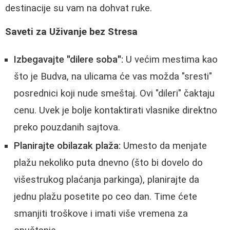
destinacije su vam na dohvat ruke.
Saveti za Uživanje bez Stresa
Izbegavajte "dilere soba":
U većim mestima kao
što je Budva, na ulicama će vas možda "sresti"
posrednici koji nude smeštaj. Ovi "dileri" čaktaju
cenu. Uvek je bolje kontaktirati vlasnike direktno
preko pouzdanih sajtova.
Planirajte obilazak plaža:
Umesto da menjate
plažu nekoliko puta dnevno (što bi dovelo do
višestrukog plaćanja parkinga), planirajte da
jednu plažu posetite po ceo dan. Time ćete
smanjiti troškove i imati više vremena za