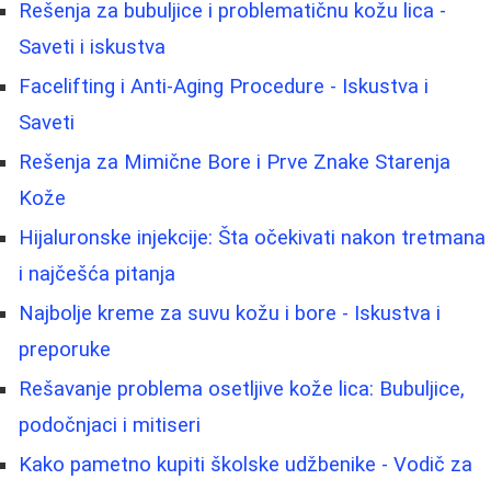
Rešenja za bubuljice i problematičnu kožu lica -
Saveti i iskustva
Facelifting i Anti-Aging Procedure - Iskustva i
Saveti
Rešenja za Mimične Bore i Prve Znake Starenja
Kože
Hijaluronske injekcije: Šta očekivati nakon tretmana
i najčešća pitanja
Najbolje kreme za suvu kožu i bore - Iskustva i
preporuke
Rešavanje problema osetljive kože lica: Bubuljice,
podočnjaci i mitiseri
Kako pametno kupiti školske udžbenike - Vodič za