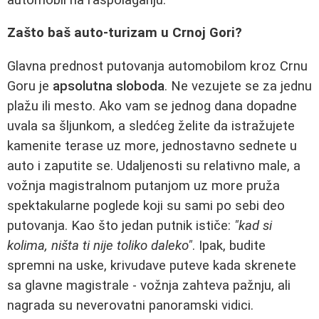
Zašto baš auto-turizam u Crnoj Gori?
Glavna prednost putovanja automobilom kroz Crnu
Goru je
apsolutna sloboda
. Ne vezujete se za jednu
plažu ili mesto. Ako vam se jednog dana dopadne
uvala sa šljunkom, a sledćeg želite da istražujete
kamenite terase uz more, jednostavno sednete u
auto i zaputite se. Udaljenosti su relativno male, a
vožnja magistralnom putanjom uz more pruža
spektakularne poglede koji su sami po sebi deo
putovanja. Kao što jedan putnik ističe:
"kad si
kolima, ništa ti nije toliko daleko"
. Ipak, budite
spremni na uske, krivudave puteve kada skrenete
sa glavne magistrale - vožnja zahteva pažnju, ali
nagrada su neverovatni panoramski vidici.