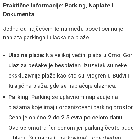
Praktične Informacije: Parking, Naplate i
Dokumenta
Jedna od najčešćih tema među posetiocima je
naplata parkinga i ulaska na plaže.
Ulaz na plaže:
Na velikoj većini plaža u Crnoj Gori
ulaz za pešake je besplatan
. Izuzetak su neke
ekskluzivnije plaže kao što su Mogren u Budvi i
Kraljičina plaža, gde se naplaćuje ulaznica.
Parking:
Parking se uglavnom naplaćuje na
plažama koje imaju organizovani parking prostor.
Cena je obično
2 do 2.5 evra po celom danu
.
Ovo se smatra fer cenom jer parking često bude
u hladu (šumama ili parkovima) i obezbeđen.