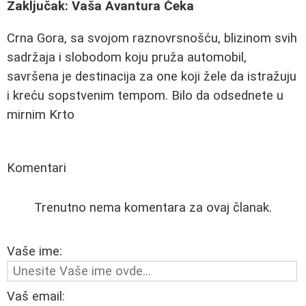
Zaključak: Vaša Avantura Čeka
Crna Gora, sa svojom raznovrsnošću, blizinom svih
sadržaja i slobodom koju pruža automobil,
savršena je destinacija za one koji žele da istražuju
i kreću sopstvenim tempom. Bilo da odsednete u
mirnim Krto
Komentari
Trenutno nema komentara za ovaj članak.
Vaše ime:
Vaš email: