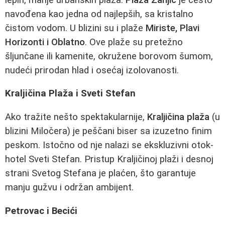
navođena kao jedna od najlepših, sa kristalno
čistom vodom. U blizini su i plaže
Miriste, Plavi
Horizonti i Oblatno
. Ove plaže su pretežno
šljunčane ili kamenite, okružene borovom šumom,
nudeći prirodan hlad i osećaj izolovanosti.
Kraljičina Plaža i Sveti Stefan
Ako tražite nešto spektakularnije,
Kraljičina plaža
(u
blizini Miločera) je peščani biser sa izuzetno finim
peskom. Istočno od nje nalazi se ekskluzivni otok-
hotel Sveti Stefan. Pristup Kraljičinoj plaži i desnoj
strani Svetog Stefana je plaćen, što garantuje
manju gužvu i održan ambijent.
Petrovac i Becići