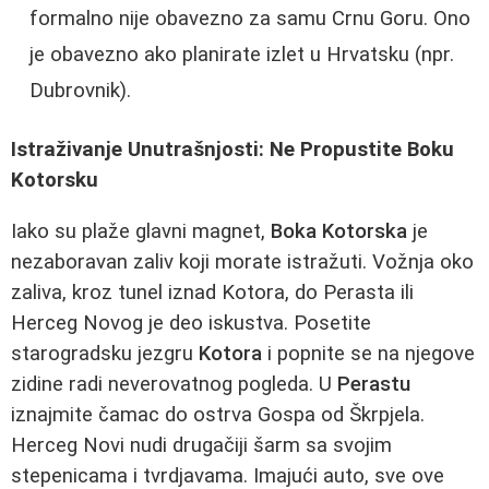
formalno nije obavezno za samu Crnu Goru. Ono
je obavezno ako planirate izlet u Hrvatsku (npr.
Dubrovnik).
Istraživanje Unutrašnjosti: Ne Propustite Boku
Kotorsku
Iako su plaže glavni magnet,
Boka Kotorska
je
nezaboravan zaliv koji morate istražuti. Vožnja oko
zaliva, kroz tunel iznad Kotora, do Perasta ili
Herceg Novog je deo iskustva. Posetite
starogradsku jezgru
Kotora
i popnite se na njegove
zidine radi neverovatnog pogleda. U
Perastu
iznajmite čamac do ostrva Gospa od Škrpjela.
Herceg Novi nudi drugačiji šarm sa svojim
stepenicama i tvrdjavama. Imajući auto, sve ove