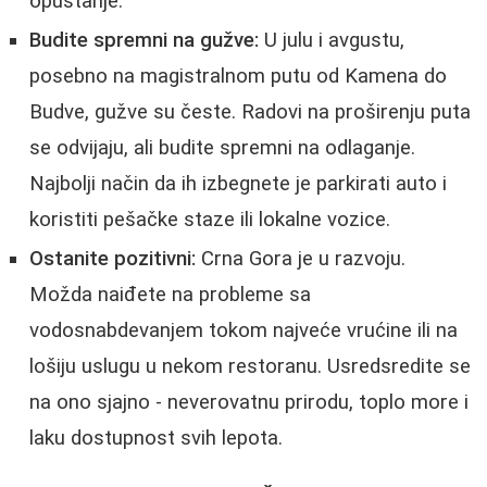
opuštanje.
Budite spremni na gužve:
U julu i avgustu,
posebno na magistralnom putu od Kamena do
Budve, gužve su česte. Radovi na proširenju puta
se odvijaju, ali budite spremni na odlaganje.
Najbolji način da ih izbegnete je parkirati auto i
koristiti pešačke staze ili lokalne vozice.
Ostanite pozitivni:
Crna Gora je u razvoju.
Možda naiđete na probleme sa
vodosnabdevanjem tokom najveće vrućine ili na
lošiju uslugu u nekom restoranu. Usredsredite se
na ono sjajno - neverovatnu prirodu, toplo more i
laku dostupnost svih lepota.