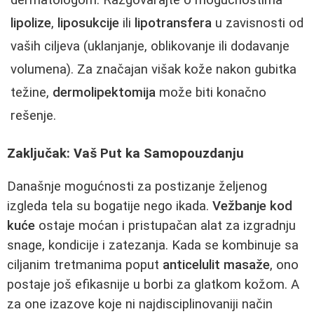
lipolize
,
liposukcije
ili
lipotransfera
u zavisnosti od
vaših ciljeva (uklanjanje, oblikovanje ili dodavanje
volumena). Za značajan višak kože nakon gubitka
težine,
dermolipektomija
može biti konačno
rešenje.
Zaključak: Vaš Put ka Samopouzdanju
Današnje mogućnosti za postizanje željenog
izgleda tela su bogatije nego ikada.
Vežbanje kod
kuće
ostaje moćan i pristupačan alat za izgradnju
snage, kondicije i zatezanja. Kada se kombinuje sa
ciljanim tretmanima poput
anticelulit masaže
, ono
postaje još efikasnije u borbi za glatkom kožom. A
za one izazove koje ni najdisciplinovaniji način