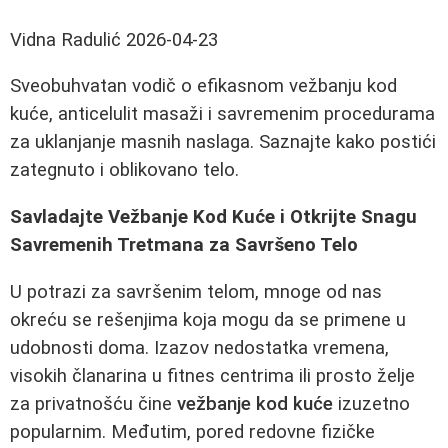
Vidna Radulić
2026-04-23
Sveobuhvatan vodič o efikasnom vežbanju kod
kuće, anticelulit masaži i savremenim procedurama
za uklanjanje masnih naslaga. Saznajte kako postići
zategnuto i oblikovano telo.
Savladajte Vežbanje Kod Kuće i Otkrijte Snagu
Savremenih Tretmana za Savršeno Telo
U potrazi za savršenim telom, mnoge od nas
okreću se rešenjima koja mogu da se primene u
udobnosti doma. Izazov nedostatka vremena,
visokih članarina u fitnes centrima ili prosto želje
za privatnošću čine
vežbanje kod kuće
izuzetno
popularnim. Međutim, pored redovne fizičke