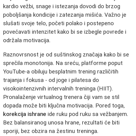
kardio vežbi, snage i istezanja dovodi do brzog
poboljšanja kondicije i zatezanja mišića. Važno je
slušati svoje telo, početi polako i postepeno
povećavati intenzitet kako bi se izbegle povrede i
održala motivacija.
Raznovrsnost je od suštinskog značaja kako bi se
sprečila monotonija. Na sreću, platforme poput
YouTube-a obiluju besplatnim trening različitih
trajanja i fokusa - od joge i pilatesa do
visokointenzivnih intervalnih treninga (HIIT).
Pronalaženje virtualnog trenera čiji vam se stil
dopada može biti ključna motivacija. Pored toga,
korekcija ishrane
ide ruku pod ruku sa vežbanjem.
Bez balansiranog unosa hrane, rezultati će biti
sporiji, bez obzira na žestinu treninga.