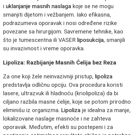
i
uklanjanje masnih naslaga
koje se ne mogu
smanjiti dijetom i vežbanjem. Iako efikasna,
podrazumeva oporavak i nosi određene rizike
povezane sa hirurgijom. Savremene tehnike, kao
što je tumescentna ili VASER
liposukcija
, smanjili
su invazivnost i vreme oporavka.
Lipoliza: Razbijanje Masnih Ćelija bez Reza
Za one koji žele neinvazivniji pristup,
lipoliza
predstavlja odličnu opciju. Ova procedura koristi
lasere, ultrazvuk ili hladnoću (kriolipoliza) da bi
ciljano razbila masne ćelije, koje se potom prirodno
eliminišu iz organizma.
Lipoliza
je idealna za manje,
lokalizovane naslage masnoće i ne zahteva
oporavak. Međutim, efekti su postepeni i za