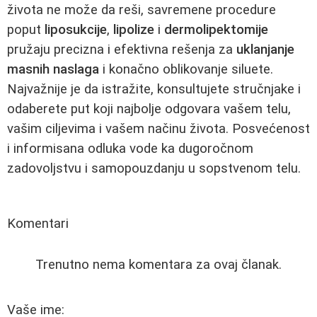
života ne može da reši, savremene procedure
poput
liposukcije
,
lipolize
i
dermolipektomije
pružaju precizna i efektivna rešenja za
uklanjanje
masnih naslaga
i konačno oblikovanje siluete.
Najvažnije je da istražite, konsultujete stručnjake i
odaberete put koji najbolje odgovara vašem telu,
vašim ciljevima i vašem načinu života. Posvećenost
i informisana odluka vode ka dugoročnom
zadovoljstvu i samopouzdanju u sopstvenom telu.
Komentari
Trenutno nema komentara za ovaj članak.
Vaše ime: