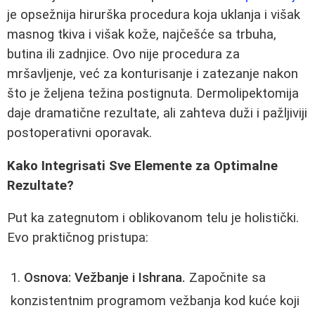
je opsežnija hirurška procedura koja uklanja i višak
masnog tkiva i višak kože, najčešće sa trbuha,
butina ili zadnjice. Ovo nije procedura za
mršavljenje, već za konturisanje i zatezanje nakon
što je željena težina postignuta. Dermolipektomija
daje dramatične rezultate, ali zahteva duži i pažljiviji
postoperativni oporavak.
Kako Integrisati Sve Elemente za Optimalne
Rezultate?
Put ka zategnutom i oblikovanom telu je holistički.
Evo praktičnog pristupa:
Osnova: Vežbanje i Ishrana.
Započnite sa
konzistentnim programom vežbanja kod kuće koji