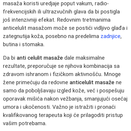
masaža koristi uredjaje poput vakum, radio-
frekvencijskih ili ultrazvučnih glava da bi postigla
još intenzivniji efekat. Redovnim tretmanima
anticelulit masažom može se postići vidljivo glađa i
zategnutija koža, posebno na predelima
zadnjice
,
butina i stomaka.
Da bi
anti celulit masaže
dale maksimalne
rezultate, preporučuje se njihova kombinacija sa
zdravom ishranom i fizičkom aktivnošću. Mnoge
žene primećuju da redovne
anticelulit masaže
ne
samo da poboljšavaju izgled kože, već i pospešuju
oporavak mišića nakon vežbanja, smanjujući osećaj
umora i ukočenosti. Važno je istražiti i pronaći
kvalifikovanog terapeuta koji će prilagoditi pristup
vašim potrebama.