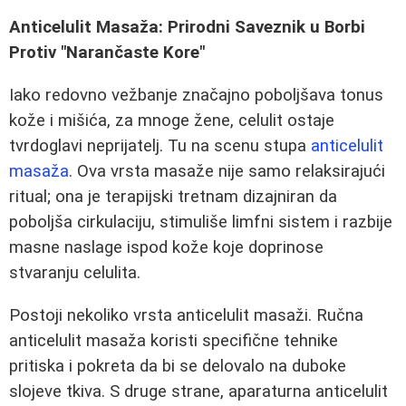
Anticelulit Masaža: Prirodni Saveznik u Borbi
Protiv "Narančaste Kore"
Iako redovno vežbanje značajno poboljšava tonus
kože i mišića, za mnoge žene, celulit ostaje
tvrdoglavi neprijatelj. Tu na scenu stupa
anticelulit
masaža
. Ova vrsta masaže nije samo relaksirajući
ritual; ona je terapijski tretnam dizajniran da
poboljša cirkulaciju, stimuliše limfni sistem i razbije
masne naslage ispod kože koje doprinose
stvaranju celulita.
Postoji nekoliko vrsta anticelulit masaži. Ručna
anticelulit masaža koristi specifične tehnike
pritiska i pokreta da bi se delovalo na duboke
slojeve tkiva. S druge strane, aparaturna anticelulit