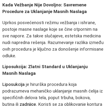
Kada Vežbanje Nije Dovoljno: Savremene
Procedure za Uklanjanje Masnih Naslaga
Uprkos posvećenosti režimu vežbanja i ishrane,
postoje masne naslage koje se čine otpornim na
sve napore. Za takve slučajeve, estetska medicina
nudi napredna rešenja. Razumevanje razlika između
ovih procedura je ključno za donošenje informisane
odluke.
Liposukcija: Zlatni Standard u Uklanjanju
Masnih Naslaga
Liposukcija
je hirurška procedura koja
podrazumeva mehaničko uklanjanje masnih ćelija iz
specifičnih delova tela, poput trbuha, bokova,
butina ili
zadnjice
. Koristi se za oblikovanje kontura