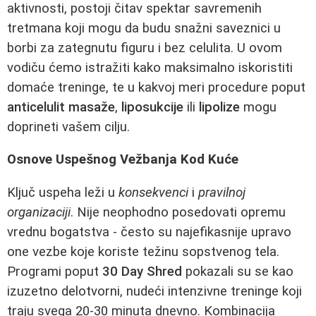
aktivnosti, postoji čitav spektar savremenih
tretmana koji mogu da budu snažni saveznici u
borbi za zategnutu figuru i bez celulita. U ovom
vodiču ćemo istražiti kako maksimalno iskoristiti
domaće treninge, te u kakvoj meri procedure poput
anticelulit masaže
,
liposukcije
ili
lipolize
mogu
doprineti vašem cilju.
Osnove Uspešnog Vežbanja Kod Kuće
Ključ uspeha leži u
konsekvenci
i
pravilnoj
organizaciji
. Nije neophodno posedovati opremu
vrednu bogatstva - često su najefikasnije upravo
one vezbe koje koriste težinu sopstvenog tela.
Programi poput
30 Day Shred
pokazali su se kao
izuzetno delotvorni, nudeći intenzivne treninge koji
traju svega 20-30 minuta dnevno. Kombinacija