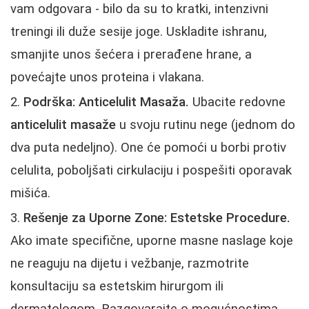
vam odgovara - bilo da su to kratki, intenzivni
treningi ili duže sesije joge. Uskladite ishranu,
smanjite unos šećera i prerađene hrane, a
povećajte unos proteina i vlakana.
Podrška: Anticelulit Masaža.
Ubacite redovne
anticelulit masaže
u svoju rutinu negе (jednom do
dva puta nedeljno). One će pomoći u borbi protiv
celulita, poboljšati cirkulaciju i pospešiti oporavak
mišića.
Rešenje za Uporne Zone: Estetske Procedure.
Ako imate specifične, uporne masne naslage koje
ne reaguju na dijetu i vežbanje, razmotrite
konsultaciju sa estetskim hirurgom ili
dermatologom. Razgovarajte o mogućnostima