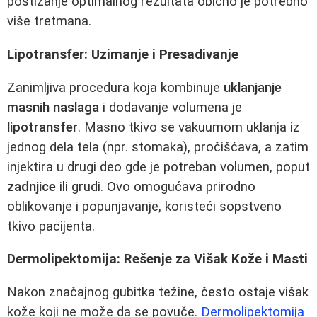
postizanje optimalnog rezultata obično je potrebno
više tretmana.
Lipotransfer: Uzimanje i Presadivanje
Zanimljiva procedura koja kombinuje
uklanjanje
masnih naslaga
i dodavanje volumena je
lipotransfer
. Masno tkivo se vakuumom uklanja iz
jednog dela tela (npr. stomaka), pročišćava, a zatim
injektira u drugi deo gde je potreban volumen, poput
zadnjice
ili grudi. Ovo omogućava prirodno
oblikovanje i popunjavanje, koristeći sopstveno
tkivo pacijenta.
Dermolipektomija: Rešenje za Višak Kože i Masti
Nakon značajnog gubitka težine, često ostaje višak
kože koji ne može da se povuče.
Dermolipektomija