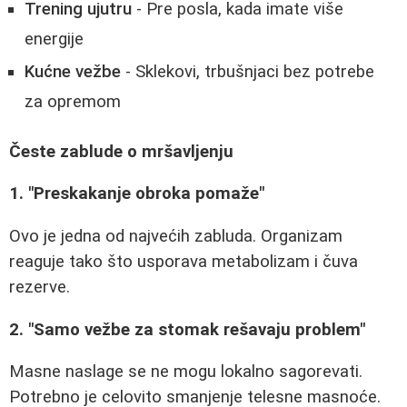
Trening ujutru
- Pre posla, kada imate više
energije
Kućne vežbe
- Sklekovi, trbušnjaci bez potrebe
za opremom
Česte zablude o mršavljenju
1. "Preskakanje obroka pomaže"
Ovo je jedna od najvećih zabluda. Organizam
reaguje tako što usporava metabolizam i čuva
rezerve.
2. "Samo vežbe za stomak rešavaju problem"
Masne naslage se ne mogu lokalno sagorevati.
Potrebno je celovito smanjenje telesne masnoće.