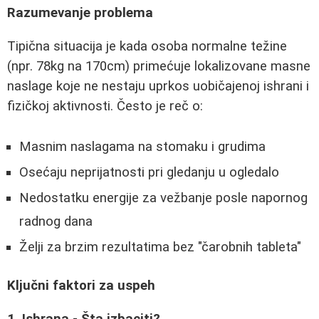
Razumevanje problema
Tipična situacija je kada osoba normalne težine
(npr. 78kg na 170cm) primećuje lokalizovane masne
naslage koje ne nestaju uprkos uobičajenoj ishrani i
fizičkoj aktivnosti. Često je reč o:
Masnim naslagama na stomaku i grudima
Osećaju neprijatnosti pri gledanju u ogledalo
Nedostatku energije za vežbanje posle napornog
radnog dana
Želji za brzim rezultatima bez "čarobnih tableta"
Ključni faktori za uspeh
1. Ishrana - Šta izbaciti?