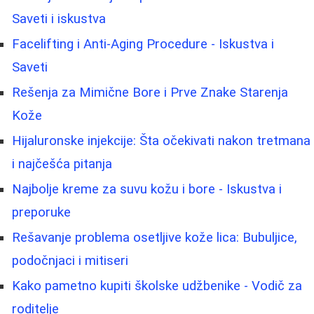
Saveti i iskustva
Facelifting i Anti-Aging Procedure - Iskustva i
Saveti
Rešenja za Mimične Bore i Prve Znake Starenja
Kože
Hijaluronske injekcije: Šta očekivati nakon tretmana
i najčešća pitanja
Najbolje kreme za suvu kožu i bore - Iskustva i
preporuke
Rešavanje problema osetljive kože lica: Bubuljice,
podočnjaci i mitiseri
Kako pametno kupiti školske udžbenike - Vodič za
roditelje