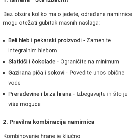
Bez obzira koliko malo jedete, određene namirnice
mogu otežati gubitak masnih naslaga:
Beli hleb i pekarski proizvodi
- Zamenite
integralnim hlebom
Slatkiši i čokolade
- Ograničite na minimum
Gazirana pića i sokovi
- Povedite unos obične
vode
Prerađevine i brza hrana
- Izbegavajte ih što je
više moguće
2. Pravilna kombinacija namirnica
Kombinovanje hrane je ključno: