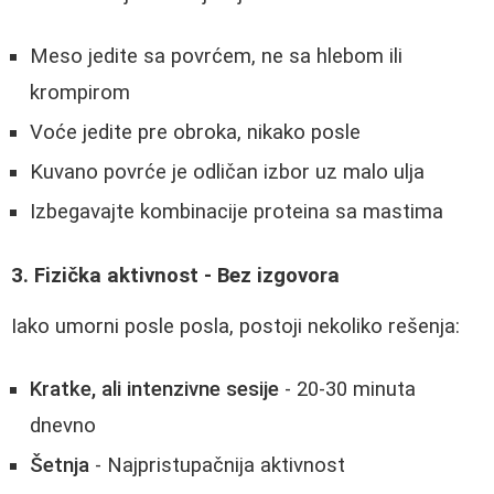
Meso jedite sa povrćem, ne sa hlebom ili
krompirom
Voće jedite pre obroka, nikako posle
Kuvano povrće je odličan izbor uz malo ulja
Izbegavajte kombinacije proteina sa mastima
3. Fizička aktivnost - Bez izgovora
Iako umorni posle posla, postoji nekoliko rešenja:
Kratke, ali intenzivne sesije
- 20-30 minuta
dnevno
Šetnja
- Najpristupačnija aktivnost