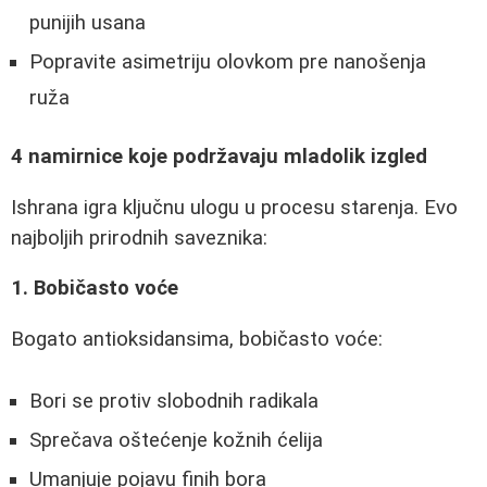
punijih usana
Popravite asimetriju olovkom pre nanošenja
ruža
4 namirnice koje podržavaju mladolik izgled
Ishrana igra ključnu ulogu u procesu starenja. Evo
najboljih prirodnih saveznika:
1. Bobičasto voće
Bogato antioksidansima, bobičasto voće:
Bori se protiv slobodnih radikala
Sprečava oštećenje kožnih ćelija
Umanjuje pojavu finih bora