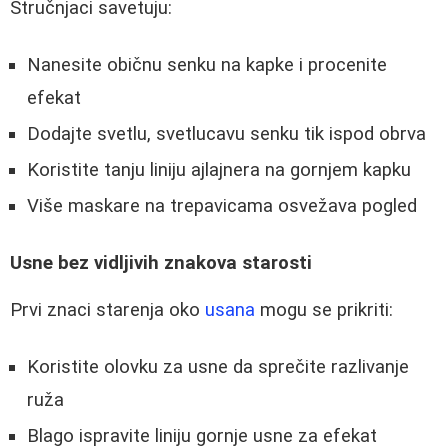
Stručnjaci savetuju:
Nanesite običnu senku na kapke i procenite
efekat
Dodajte svetlu, svetlucavu senku tik ispod obrva
Koristite tanju liniju ajlajnera na gornjem kapku
Više maskare na trepavicama osvežava pogled
Usne bez vidljivih znakova starosti
Prvi znaci starenja oko
usana
mogu se prikriti:
Koristite olovku za usne da sprečite razlivanje
ruža
Blago ispravite liniju gornje usne za efekat