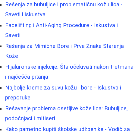
Rešenja za bubuljice i problematičnu kožu lica -
Saveti i iskustva
Facelifting i Anti-Aging Procedure - Iskustva i
Saveti
Rešenja za Mimične Bore i Prve Znake Starenja
Kože
Hijaluronske injekcije: Šta očekivati nakon tretmana
i najčešća pitanja
Najbolje kreme za suvu kožu i bore - Iskustva i
preporuke
Rešavanje problema osetljive kože lica: Bubuljice,
podočnjaci i mitiseri
Kako pametno kupiti školske udžbenike - Vodič za