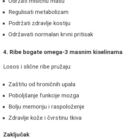
Održati mišićnu masu
Regulisati metabolizam
Podržati zdravlje kostiju
Održavati normalan krvni pritisak
4. Ribe bogate omega-3 masnim kiselinama
Losos i slične ribe pružaju:
Zaštitu od hroničnih upala
Poboljšanje funkcije mozga
Bolju memoriju i raspoloženje
Zdravlje kože i čvrstinu tkiva
Zaključak