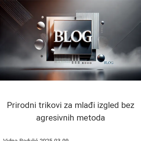
Prirodni trikovi za mlađi izgled bez
agresivnih metoda
Vidna Radulić
2025-03-09