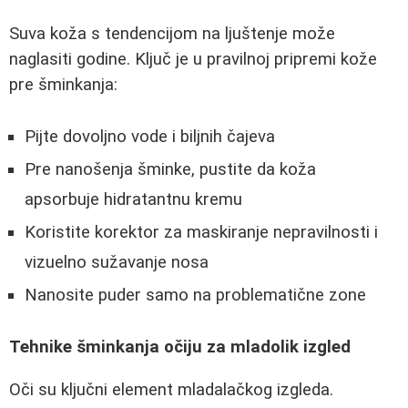
Suva koža s tendencijom na ljuštenje može
naglasiti godine. Ključ je u pravilnoj pripremi kože
pre šminkanja:
Pijte dovoljno vode i biljnih čajeva
Pre nanošenja šminke, pustite da koža
apsorbuje hidratantnu kremu
Koristite korektor za maskiranje nepravilnosti i
vizuelno sužavanje nosa
Nanosite puder samo na problematične zone
Tehnike šminkanja očiju za mladolik izgled
Oči su ključni element mladalačkog izgleda.