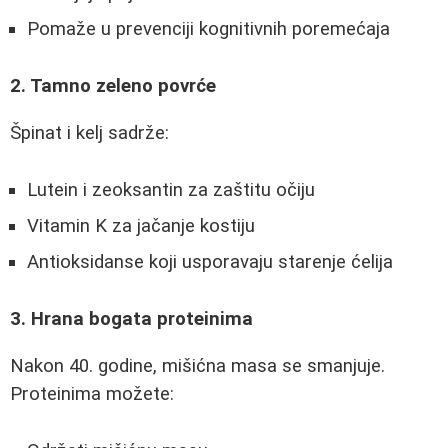
Pomaže u prevenciji kognitivnih poremećaja
2. Tamno zeleno povrće
Špinat i kelj sadrže:
Lutein i zeoksantin za zaštitu očiju
Vitamin K za jačanje kostiju
Antioksidanse koji usporavaju starenje ćelija
3. Hrana bogata proteinima
Nakon 40. godine, mišićna masa se smanjuje.
Proteinima možete: