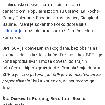
hijaluronskom kiselinom, niacinamidom i
pantenolom. Popularni izbori su Cerave, La Roche-
Posay Toleriane, Eucerin Ultrasensitive, Cicaplast
Baume. "Meni je šokantno koliko dobra jaka
hidratacija
može da uradi za kožu," ističe jedna
korisnica.
SPF 50+
je obavezan svakog dana, bez obzira na
vreme ili da li izlazite iz kuće. Tretinoin bez SPF-a je
kontraproduktivan i može dovesti do trajnih
oštećenja i hiperpigmentacije. Pronalaženje dobrog
SPF-a je lično putovanje:
"SPF je vrlo nezahvalan za
preporučivanje,"
kažu korisnice, ali neumorno ga
traže.
Šta Očekivati: Purging, Rezultati i Realna