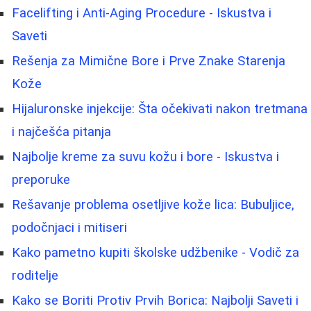
Facelifting i Anti-Aging Procedure - Iskustva i
Saveti
Rešenja za Mimične Bore i Prve Znake Starenja
Kože
Hijaluronske injekcije: Šta očekivati nakon tretmana
i najčešća pitanja
Najbolje kreme za suvu kožu i bore - Iskustva i
preporuke
Rešavanje problema osetljive kože lica: Bubuljice,
podočnjaci i mitiseri
Kako pametno kupiti školske udžbenike - Vodič za
roditelje
Kako se Boriti Protiv Prvih Borica: Najbolji Saveti i