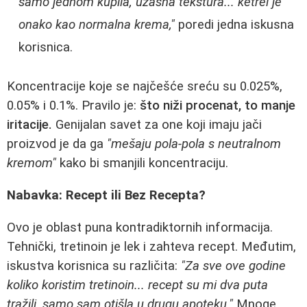
samo jednom kupila, užasna tekstura... ketrel je
onako kao normalna krema,"
poredi jedna iskusna
korisnica.
Koncentracije koje se najčešće sreću su 0.025%,
0.05% i 0.1%. Pravilo je:
što niži procenat, to manje
iritacije.
Genijalan savet za one koji imaju jači
proizvod je da ga
"mešaju pola-pola s neutralnom
kremom"
kako bi smanjili koncentraciju.
Nabavka: Recept ili Bez Recepta?
Ovo je oblast puna kontradiktornih informacija.
Tehnički, tretinoin je lek i zahteva recept. Međutim,
iskustva korisnica su različita:
"Za sve ove godine
koliko koristim tretinoin... recept su mi dva puta
tražili, samo sam otišla u drugu apoteku."
Mnoge