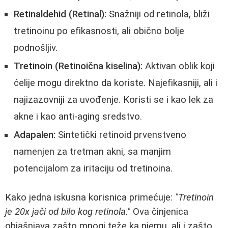
Retinaldehid (Retinal):
Snažniji od retinola, bliži
tretinoinu po efikasnosti, ali obično bolje
podnošljiv.
Tretinoin (Retinoična kiselina):
Aktivan oblik koji
ćelije mogu direktno da koriste. Najefikasniji, ali i
najizazovniji za uvođenje. Koristi se i kao lek za
akne i kao anti-aging sredstvo.
Adapalen:
Sintetički retinoid prvenstveno
namenjen za tretman akni, sa manjim
potencijalom za iritaciju od tretinoina.
Kako jedna iskusna korisnica primećuje:
"Tretinoin
je 20x jači od bilo kog retinola."
Ova činjenica
objašnjava zašto mnogi teže ka njemu, ali i zašto