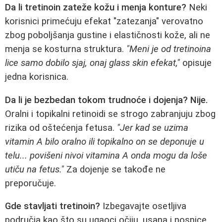
Da li tretinoin zateže kožu i menja konture?
Neki
korisnici primećuju efekat "zatezanja" verovatno
zbog poboljšanja gustine i elastičnosti kože, ali ne
menja se kosturna struktura.
"Meni je od tretinoina
lice samo dobilo sjaj, onaj glass skin efekat,"
opisuje
jedna korisnica.
Da li je bezbedan tokom trudnoće i dojenja?
Nije.
Oralni i topikalni retinoidi se strogo zabranjuju zbog
rizika od oštećenja fetusa.
"Jer kad se uzima
vitamin A bilo oralno ili topikalno on se deponuje u
telu... povišeni nivoi vitamina A onda mogu da loše
utiču na fetus."
Za dojenje se takođe ne
preporučuje.
Gde stavljati tretinoin?
Izbegavajte osetljiva
područja kao što su ugaoci očiju, usana i nosnice.