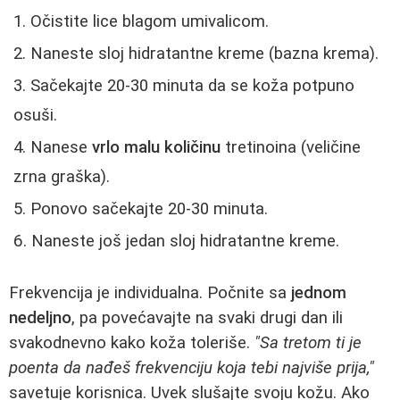
Očistite lice blagom umivalicom.
Naneste sloj hidratantne kreme (bazna krema).
Sačekajte 20-30 minuta da se koža potpuno
osuši.
Nanese
vrlo malu količinu
tretinoina (veličine
zrna graška).
Ponovo sačekajte 20-30 minuta.
Naneste još jedan sloj hidratantne kreme.
Frekvencija je individualna. Počnite sa
jednom
nedeljno
, pa povećavajte na svaki drugi dan ili
svakodnevno kako koža toleriše.
"Sa tretom ti je
poenta da nađeš frekvenciju koja tebi najviše prija,"
savetuje korisnica. Uvek slušajte svoju kožu. Ako