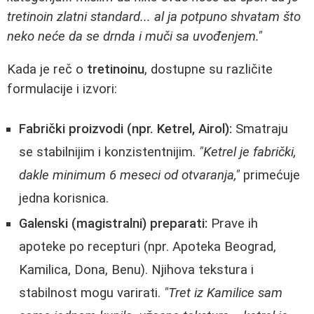
tretinoin zlatni standard... al ja potpuno shvatam što
neko neće da se drnda i muči sa uvođenjem."
Kada je reč o
tretinoinu
, dostupne su različite
formulacije i izvori:
Fabrički proizvodi (npr. Ketrel, Airol):
Smatraju
se stabilnijim i konzistentnijim.
"Ketrel je fabrički,
dakle minimum 6 meseci od otvaranja,"
primećuje
jedna korisnica.
Galenski (magistralni) preparati:
Prave ih
apoteke po recepturi (npr. Apoteka Beograd,
Kamilica, Dona, Benu). Njihova tekstura i
stabilnost mogu varirati.
"Tret iz Kamilice sam