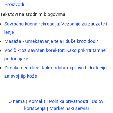
Proizvodi
Tekstovi na srodnim blogovima
Savršena kućna rekreacija: Vezbanje za zauzete i
lenje
Masaža - Umekšavanje tela i duše kroz dodir
Vodič kroz savršen korektor: Kako prikriti tamne
podočnjake
Zimska nega lica: Kako odabrati pravu hidrataciju
za svoj tip kože
O nama
|
Kontakt
|
Politika privatnosti
|
Uslovi
korišćenja
|
Marketinški servisi