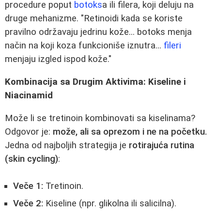
procedure poput
botoks
a ili filera, koji deluju na
druge mehanizme. "Retinoidi kada se koriste
pravilno održavaju jedrinu kože... botoks menja
način na koji koza funkcioniše iznutra...
fileri
menjaju izgled ispod kože."
Kombinacija sa Drugim Aktivima: Kiseline i
Niacinamid
Može li se tretinoin kombinovati sa kiselinama?
Odgovor je:
može, ali sa oprezom i ne na početku.
Jedna od najboljih strategija je
rotirajuća rutina
(skin cycling)
:
Veče 1:
Tretinoin.
Veče 2:
Kiseline (npr. glikolna ili salicilna).