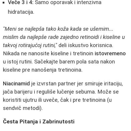
Veče 3 i 4:
Samo oporavak i intenzivna
hidratacija.
"Meni se najlepša tako koža kada se ušemim...
mislim da najlepše rade zajedno retinoidi i kiseline u
takvoj rotirajućoj rutini,"
deli iskustvo korisnica.
Nikada ne nanosite kiseline i tretinoin
istovremeno
u istoj rutini. Sačekajte barem pola sata nakon
kiseline pre nanošenja tretinoina.
Niacinamid
je izvrstan partner jer smiruje iritaciju,
jača barijeru i reguliše lučenje sebuma. Može se
koristiti ujutru ili uveče, čak i pre tretinoina (u
sendvič metodi).
Česta Pitanja i Zabrinutosti