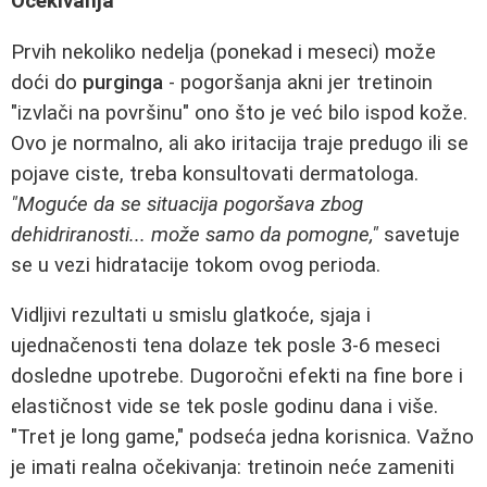
Očekivanja
Prvih nekoliko nedelja (ponekad i meseci) može
doći do
purginga
- pogoršanja akni jer tretinoin
"izvlači na površinu" ono što je već bilo ispod kože.
Ovo je normalno, ali ako iritacija traje predugo ili se
pojave ciste, treba konsultovati dermatologa.
"Moguće da se situacija pogoršava zbog
dehidriranosti... može samo da pomogne,"
savetuje
se u vezi hidratacije tokom ovog perioda.
Vidljivi rezultati u smislu glatkoće, sjaja i
ujednačenosti tena dolaze tek posle 3-6 meseci
dosledne upotrebe. Dugoročni efekti na fine bore i
elastičnost vide se tek posle godinu dana i više.
"Tret je long game," podseća jedna korisnica. Važno
je imati realna očekivanja: tretinoin neće zameniti