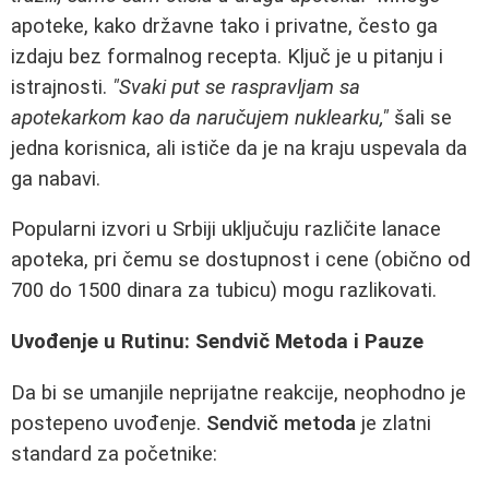
apoteke, kako državne tako i privatne, često ga
izdaju bez formalnog recepta. Ključ je u pitanju i
istrajnosti.
"Svaki put se raspravljam sa
apotekarkom kao da naručujem nuklearku,"
šali se
jedna korisnica, ali ističe da je na kraju uspevala da
ga nabavi.
Popularni izvori u Srbiji uključuju različite lanace
apoteka, pri čemu se dostupnost i cene (obično od
700 do 1500 dinara za tubicu) mogu razlikovati.
Uvođenje u Rutinu: Sendvič Metoda i Pauze
Da bi se umanjile neprijatne reakcije, neophodno je
postepeno uvođenje.
Sendvič metoda
je zlatni
standard za početnike: