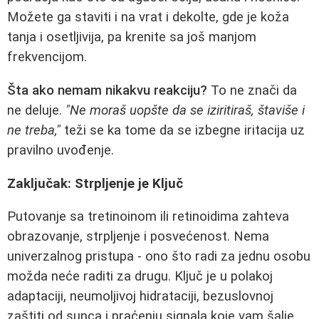
Možete ga staviti i na vrat i dekolte, gde je koža
tanja i osetljivija, pa krenite sa još manjom
frekvencijom.
Šta ako nemam nikakvu reakciju?
To ne znači da
ne deluje.
"Ne moraš uopšte da se iziritiraš, štaviše i
ne treba,"
teži se ka tome da se izbegne iritacija uz
pravilno uvođenje.
Zaključak: Strpljenje je Ključ
Putovanje sa tretinoinom ili retinoidima zahteva
obrazovanje, strpljenje i posvećenost. Nema
univerzalnog pristupa - ono što radi za jednu osobu
možda neće raditi za drugu. Ključ je u polakoj
adaptaciji, neumoljivoj hidrataciji, bezuslovnoj
zaštiti od sunca i praćenju signala koje vam šalje