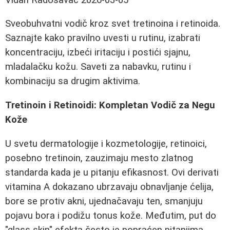
Sveobuhvatni vodič kroz svet tretinoina i retinoida.
Saznajte kako pravilno uvesti u rutinu, izabrati
koncentraciju, izbeći iritaciju i postići sjajnu,
mladalačku kožu. Saveti za nabavku, rutinu i
kombinaciju sa drugim aktivima.
Tretinoin i Retinoidi: Kompletan Vodič za Negu
Kože
U svetu dermatologije i kozmetologije, retinoici,
posebno tretinoin, zauzimaju mesto zlatnog
standarda kada je u pitanju efikasnost. Ovi derivati
vitamina A dokazano ubrzavaju obnavljanje ćelija,
bore se protiv akni, ujednačavaju ten, smanjuju
pojavu bora i podižu tonus kože. Međutim, put do
"glass skin" efekta često je popraćen pitanjima,