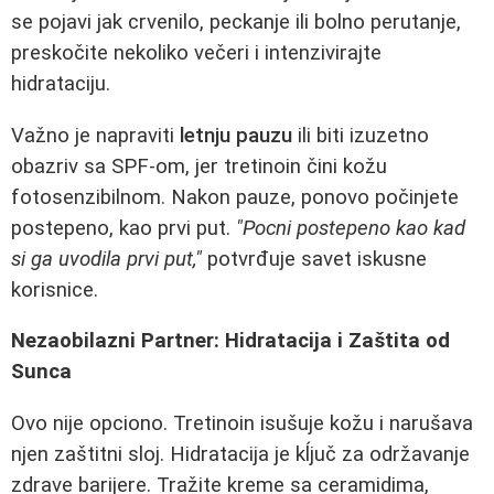
se pojavi jak crvenilo, peckanje ili bolno perutanje,
preskočite nekoliko večeri i intenzivirajte
hidrataciju.
Važno je napraviti
letnju pauzu
ili biti izuzetno
obazriv sa SPF-om, jer tretinoin čini kožu
fotosenzibilnom. Nakon pauze, ponovo počinjete
postepeno, kao prvi put.
"Pocni postepeno kao kad
si ga uvodila prvi put,"
potvrđuje savet iskusne
korisnice.
Nezaobilazni Partner: Hidratacija i Zaštita od
Sunca
Ovo nije opciono. Tretinoin isušuje kožu i narušava
njen zaštitni sloj. Hidratacija je kĺjuč za održavanje
zdrave barijere. Tražite kreme sa ceramidima,