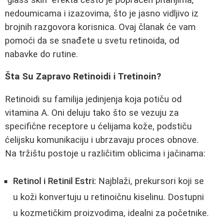
nedoumicama i izazovima, što je jasno vidljivo iz
brojnih razgovora korisnica. Ovaj članak će vam
pomoći da se snađete u svetu retinoida, od
nabavke do rutine.
Šta Su Zapravo Retinoidi i Tretinoin?
Retinoidi su familija jedinjenja koja potiču od
vitamina A. Oni deluju tako što se vezuju za
specifične receptore u ćelijama kože, podstiču
ćelijsku komunikaciju i ubrzavaju proces obnove.
Na tržištu postoje u različitim oblicima i jačinama:
Retinol i Retinil Estri:
Najblaži, prekursori koji se
u koži konvertuju u retinoičnu kiselinu. Dostupni
u kozmetičkim proizvodima, idealni za početnike.