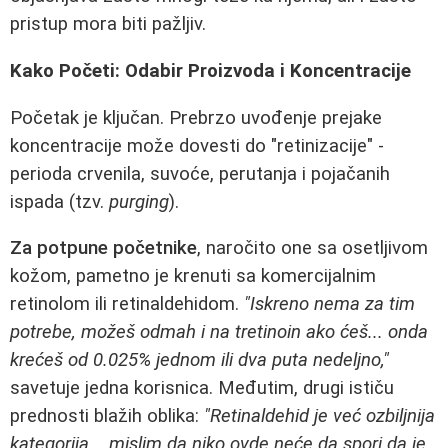
pristup mora biti pažljiv.
Kako Početi: Odabir Proizvoda i Koncentracije
Početak je ključan. Prebrzo uvođenje prejake
koncentracije može dovesti do "retinizacije" -
perioda crvenila, suvoće, perutanja i pojačanih
ispada (tzv.
purging
).
Za potpune početnike
, naročito one sa osetljivom
kožom, pametno je krenuti sa komercijalnim
retinolom ili retinaldehidom.
"Iskreno nema za tim
potrebe, možeš odmah i na tretinoin ako ćeš... onda
krećeš od 0.025% jednom ili dva puta nedeljno,"
savetuje jedna korisnica. Međutim, drugi ističu
prednosti blažih oblika:
"Retinaldehid je već ozbiljnija
kategorija... mislim da niko ovde neće da spori da je