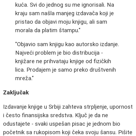
kuća. Svi do jednog su me ignorisali. Na
kraju sam našla manjeg izdavača koji je
pristao da objavi moju knjigu, ali sam
morala da platim štampu."
"Objavio sam knjigu kao autorsko izdanje.
Najveći problem je bio distribucija -
knjižare ne prihvataju knjige od fizičkih
lica. Prodajem je samo preko društvenih
mreža."
Zaključak
Izdavanje knjige u Srbiji zahteva strpljenje, upornost
i često finansijska sredstva. Ključ je da ne
odustajete - svaki uspešan pisac je jednom bio
početnik sa rukopisom koji čeka svoju šansu. Pišite