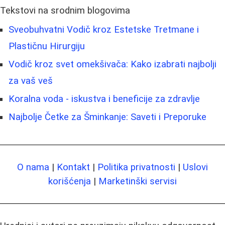
Tekstovi na srodnim blogovima
Sveobuhvatni Vodič kroz Estetske Tretmane i
Plastičnu Hirurgiju
Vodič kroz svet omekšivača: Kako izabrati najbolji
za vaš veš
Koralna voda - iskustva i beneficije za zdravlje
Najbolje Četke za Šminkanje: Saveti i Preporuke
O nama
|
Kontakt
|
Politika privatnosti
|
Uslovi
korišćenja
|
Marketinški servisi