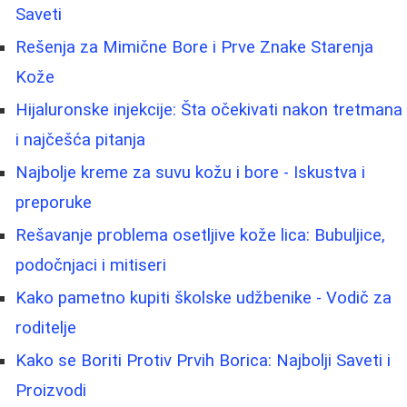
Saveti
Rešenja za Mimične Bore i Prve Znake Starenja
Kože
Hijaluronske injekcije: Šta očekivati nakon tretmana
i najčešća pitanja
Najbolje kreme za suvu kožu i bore - Iskustva i
preporuke
Rešavanje problema osetljive kože lica: Bubuljice,
podočnjaci i mitiseri
Kako pametno kupiti školske udžbenike - Vodič za
roditelje
Kako se Boriti Protiv Prvih Borica: Najbolji Saveti i
Proizvodi