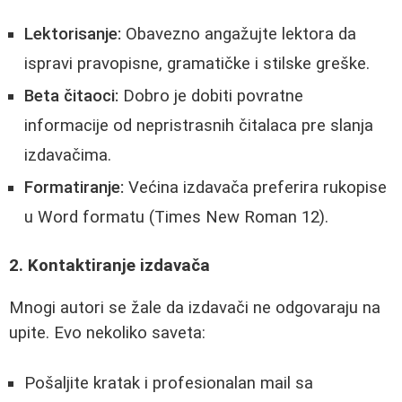
Lektorisanje:
Obavezno angažujte lektora da
ispravi pravopisne, gramatičke i stilske greške.
Beta čitaoci:
Dobro je dobiti povratne
informacije od nepristrasnih čitalaca pre slanja
izdavačima.
Formatiranje:
Većina izdavača preferira rukopise
u Word formatu (Times New Roman 12).
2. Kontaktiranje izdavača
Mnogi autori se žale da izdavači ne odgovaraju na
upite. Evo nekoliko saveta:
Pošaljite kratak i profesionalan mail sa