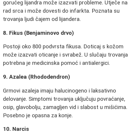
gorućeg lijandra može izazvati probleme. Utječe na
rad srca i može dovesti do infarkta. Poznata su
trovanja ljudi čajem od lijandera.
8. Fikus (Benjaminovo drvo)
Postoji oko 800 podvrsta fikusa. Doticaj s kožom
može izazvati oticanje i svrabež. U slučaju trovanja
potrebna je medicinska pomoć i antialergici.
9. Azalea (Rhododendron)
Grmovi azaleja imaju halucinogeno i laksativno
delovanje. Simptomi trovanja uključuju povraćanje,
osip, glavobolju, zamagljen vid i slabost u mišićima.
Posebno je opasna za konje.
10. Narcis