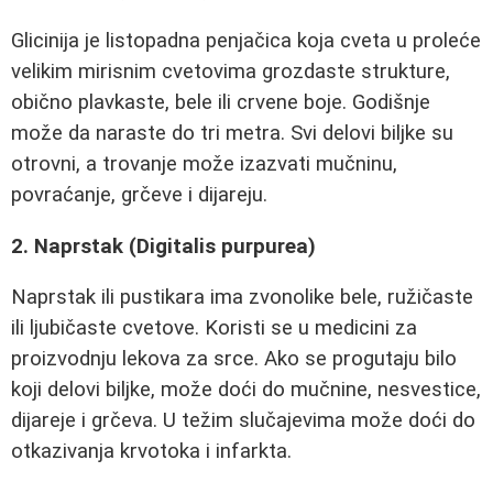
Glicinija je listopadna penjačica koja cveta u proleće
velikim mirisnim cvetovima grozdaste strukture,
obično plavkaste, bele ili crvene boje. Godišnje
može da naraste do tri metra. Svi delovi biljke su
otrovni, a trovanje može izazvati mučninu,
povraćanje, grčeve i dijareju.
2. Naprstak (Digitalis purpurea)
Naprstak ili pustikara ima zvonolike bele, ružičaste
ili ljubičaste cvetove. Koristi se u medicini za
proizvodnju lekova za srce. Ako se progutaju bilo
koji delovi biljke, može doći do mučnine, nesvestice,
dijareje i grčeva. U težim slučajevima može doći do
otkazivanja krvotoka i infarkta.