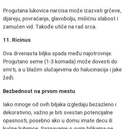
Progutana lukovica narcisa može izazvati grčeve,
dijareju, povraćanje, glavobolju, mišićnu slabost i
zamućen vid. Takođe utiče na rad srca.
11. Ricinus
Ova drvenasta biljka spada među najotrovnije.
Progutano seme (1-3 komada) može dovesti do
smrti, a u blažim slučajevima do halucinacija i jake
žeđi.
Bezbednost na prvom mestu
Iako mnoge od ovih biljaka izgledaju bezazleno i
dekorativno, važno je biti svestan potencijalne
opasnosti, posebno ako u domu imate decu ili
kućne ljubimce. Saznavanje o ovim biljkama ne