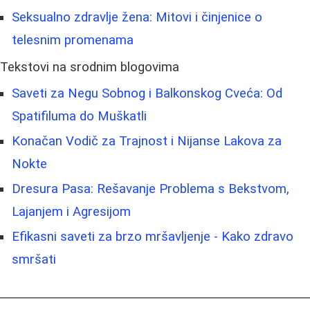
Seksualno zdravlje žena: Mitovi i činjenice o
telesnim promenama
Tekstovi na srodnim blogovima
Saveti za Negu Sobnog i Balkonskog Cveća: Od
Spatifiluma do Muškatli
Konačan Vodič za Trajnost i Nijanse Lakova za
Nokte
Dresura Pasa: Rešavanje Problema s Bekstvom,
Lajanjem i Agresijom
Efikasni saveti za brzo mršavljenje - Kako zdravo
smršati