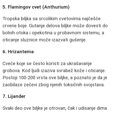
5. Flamingov cvet (Anthurium)
Tropska biljka sa srcolikim cvetovima najčešće
crvene boje. Gutanje delova biljke može dovesti do
bolnih otoka i opekotina u probavnom sistemu, a
oticanje sluznice može izazvati gušenje.
6. Hrizantema
Cveće koje se često koristi za ukrašavanje
grobova. Kod ljudi izaziva svrabež kože i oticanje.
Postoji 100-200 vrsta ove biljke, a poznato je da je
zaobilaze zečevi zbog njenih toksičnih svojstava.
7. Lijander
Svaki deo ove biljke je otrovan, čak i udisanje dima