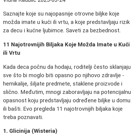
Saznajte koje su najopasnije otrovne biljke koje
možda imate u kući ili vrtu, a koje predstavljaju rizik
za decu i kućne ljubimce. Saveti za bezbednost.
11 Najotrovnijih Biljaka Koje Možda Imate u Kući
ili Vrtu
Kada deca počnu da hodaju, roditelji često sklanjaju
sve što bi moglo biti opasno po njihovo zdravlje -
hemikalije, šiljate predmete, staklene proizvode i
slično. Međutim, mnogi zaboravljaju na potencijalnu
opasnost koju predstavljaju određene biljke u domu
ili bašti. Evo pregleda 11 najotrovnijih biljaka koje
treba poznavati.
1. Glicinija (Wisteria)