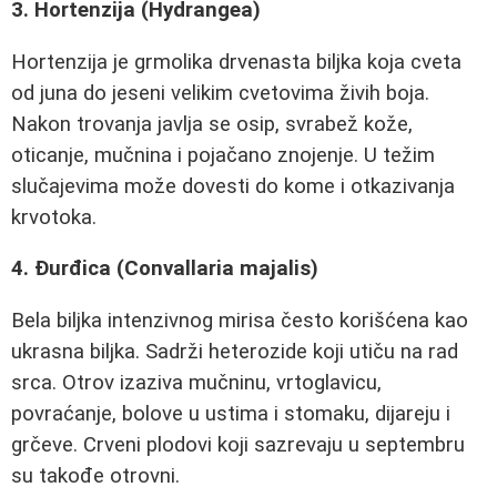
3. Hortenzija (Hydrangea)
Hortenzija je grmolika drvenasta biljka koja cveta
od juna do jeseni velikim cvetovima živih boja.
Nakon trovanja javlja se osip, svrabež kože,
oticanje, mučnina i pojačano znojenje. U težim
slučajevima može dovesti do kome i otkazivanja
krvotoka.
4. Đurđica (Convallaria majalis)
Bela biljka intenzivnog mirisa često korišćena kao
ukrasna biljka. Sadrži heterozide koji utiču na rad
srca. Otrov izaziva mučninu, vrtoglavicu,
povraćanje, bolove u ustima i stomaku, dijareju i
grčeve. Crveni plodovi koji sazrevaju u septembru
su takođe otrovni.