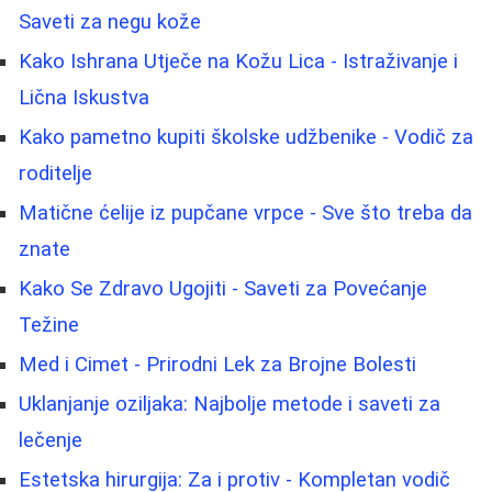
Saveti za negu kože
Kako Ishrana Utječe na Kožu Lica - Istraživanje i
Lična Iskustva
Kako pametno kupiti školske udžbenike - Vodič za
roditelje
Matične ćelije iz pupčane vrpce - Sve što treba da
znate
Kako Se Zdravo Ugojiti - Saveti za Povećanje
Težine
Med i Cimet - Prirodni Lek za Brojne Bolesti
Uklanjanje oziljaka: Najbolje metode i saveti za
lečenje
Estetska hirurgija: Za i protiv - Kompletan vodič