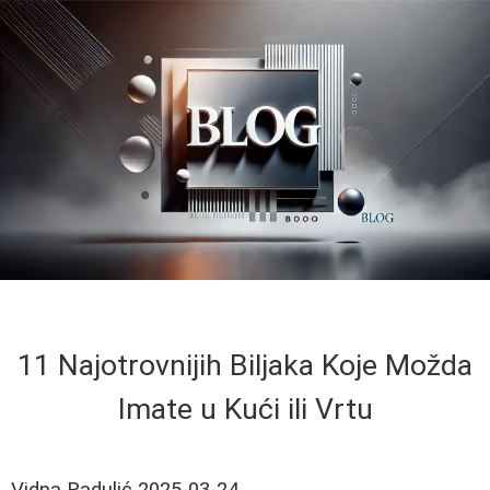
11 Najotrovnijih Biljaka Koje Možda
Imate u Kući ili Vrtu
Vidna Radulić
2025-03-24