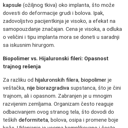
kapsule
(ožiljnog tkiva) oko implanta, što može
dovesti do deformacije grudi i bolova. Ipak,
zadovoljstvo pacijentkinja je visoko, a efekat na
samopouzdanje značajan. Cena je visoka, a odluka
o veličini i tipu implanta mora se doneti u saradnji
sa iskusnim hirurgom.
Biopolimer vs. Hijaluronski fileri: Opasnost
trajnog rešenja
Za razliku od
hijaluronskih filera
,
biopolimer
je
veštačka,
nije biorazgradiva
supstanca, što je čini
trajnom, ali i opasnom. Zabranjen je u mnogim
razvijenim zemljama. Organizam često reaguje
odbacivanjem ovog stranog tela, što dovodi do
teških
deformiteta
, bolova, osipa i promene boje
kože. Uklanjanje je veoma komplikovano i često