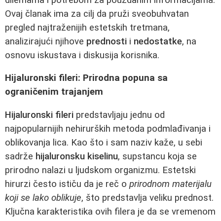
Ovaj članak ima za cilj da pruži sveobuhvatan
pregled najtraženijih estetskih tretmana,
analizirajući njihove
prednosti
i
nedostatke
, na
osnovu iskustava i diskusija korisnika.
Hijaluronski fileri: Prirodna popuna sa
ograničenim trajanjem
Hijaluronski fileri
predstavljaju jednu od
najpopularnijih nehirurških metoda podmlađivanja i
oblikovanja lica. Kao što i sam naziv kaže, u sebi
sadrže
hijaluronsku kiselinu
, supstancu koja se
prirodno nalazi u ljudskom organizmu. Estetski
hirurzi često ističu da je reč o
prirodnom materijalu
koji se lako oblikuje
, što predstavlja veliku prednost.
Ključna karakteristika ovih filera je da se vremenom