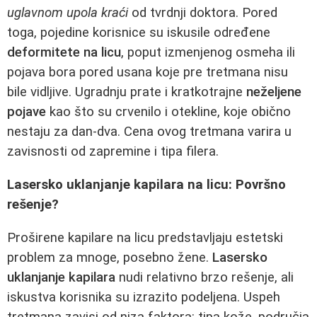
uglavnom upola kraći
od tvrdnji doktora. Pored
toga, pojedine korisnice su iskusile određene
deformitete na licu
, poput izmenjenog osmeha ili
pojava bora pored usana koje pre tretmana nisu
bile vidljive. Ugradnju prate i kratkotrajne
neželjene
pojave
kao što su crvenilo i otekline, koje obično
nestaju za dan-dva. Cena ovog tretmana varira u
zavisnosti od zapremine i tipa filera.
Lasersko uklanjanje kapilara na licu: Površno
rešenje?
Proširene kapilare na licu predstavljaju estetski
problem za mnoge, posebno žene.
Lasersko
uklanjanje kapilara
nudi relativno brzo rešenje, ali
iskustva korisnika su izrazito podeljena. Uspeh
tretmana zavisi od niza faktora: tipa kože, područja