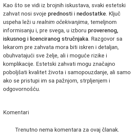
Kao što se vidi iz brojnih iskustava, svaki estetski
zahvat nosi svoje
prednosti
i
nedostatke
. Ključ
uspeha leži u
realnim očekivanjima
, temeljnom
informisanju i, pre svega, u izboru
proverenog,
iskusnog i licenciranog stručnjaka
. Razgovor sa
lekarom pre zahvata mora biti iskren i detaljan,
obuhvatajući sve želje, ali i moguće rizike i
komplikacije. Estetski zahvati mogu značajno
poboljšati kvalitet života i samopouzdanje, ali samo
ako se pristupi im sa pažnjom, strpljenjem i
odgovornošću.
Komentari
Trenutno nema komentara za ovaj članak.