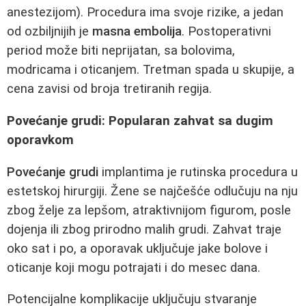
anestezijom). Procedura ima svoje rizike, a jedan
od ozbiljnijih je
masna embolija
. Postoperativni
period može biti neprijatan, sa bolovima,
modricama i oticanjem. Tretman spada u skupije, a
cena zavisi od broja tretiranih regija.
Povećanje grudi: Popularan zahvat sa dugim
oporavkom
Povećanje grudi
implantima je rutinska procedura u
estetskoj hirurgiji. Žene se najčešće odlučuju na nju
zbog želje za lepšom, atraktivnijom figurom, posle
dojenja ili zbog prirodno malih grudi. Zahvat traje
oko sat i po, a oporavak uključuje jake bolove i
oticanje koji mogu potrajati i do mesec dana.
Potencijalne komplikacije uključuju stvaranje