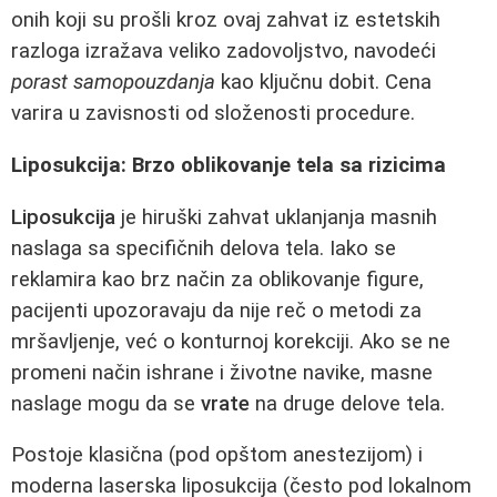
onih koji su prošli kroz ovaj zahvat iz estetskih
razloga izražava veliko zadovoljstvo, navodeći
porast samopouzdanja
kao ključnu dobit. Cena
varira u zavisnosti od složenosti procedure.
Liposukcija: Brzo oblikovanje tela sa rizicima
Liposukcija
je hiruški zahvat uklanjanja masnih
naslaga sa specifičnih delova tela. Iako se
reklamira kao brz način za oblikovanje figure,
pacijenti upozoravaju da nije reč o metodi za
mršavljenje, već o konturnoj korekciji. Ako se ne
promeni način ishrane i životne navike, masne
naslage mogu da se
vrate
na druge delove tela.
Postoje klasična (pod opštom anestezijom) i
moderna laserska liposukcija (često pod lokalnom