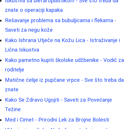
Iskustva sa blefaroplastikom - Sve što treba da
znate o operaciji kapaka
Rešavanje problema sa bubuljicama i flekama -
Saveti za negu kože
Kako Ishrana Utječe na Kožu Lica - Istraživanje i
Lična Iskustva
Kako pametno kupiti školske udžbenike - Vodič za
roditelje
Matične ćelije iz pupčane vrpce - Sve što treba da
znate
Kako Se Zdravo Ugojiti - Saveti za Povećanje
Težine
Med i Cimet - Prirodni Lek za Brojne Bolesti