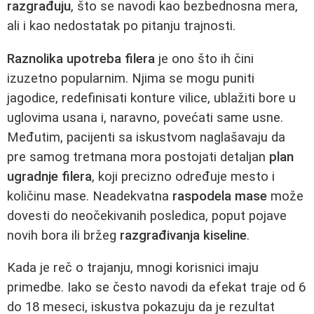
razgrađuju
, što se navodi kao bezbednosna mera,
ali i kao nedostatak po pitanju trajnosti.
Raznolika upotreba filera
je ono što ih čini
izuzetno popularnim. Njima se mogu puniti
jagodice, redefinisati konture vilice, ublažiti bore u
uglovima usana i, naravno, povećati same usne.
Međutim, pacijenti sa iskustvom naglašavaju da
pre samog tretmana mora postojati detaljan
plan
ugradnje filera
, koji precizno određuje mesto i
količinu mase. Neadekvatna
raspodela mase
može
dovesti do neočekivanih posledica, poput pojave
novih bora ili bržeg
razgrađivanja kiseline
.
Kada je reč o trajanju, mnogi korisnici imaju
primedbe. Iako se često navodi da efekat traje od 6
do 18 meseci, iskustva pokazuju da je rezultat