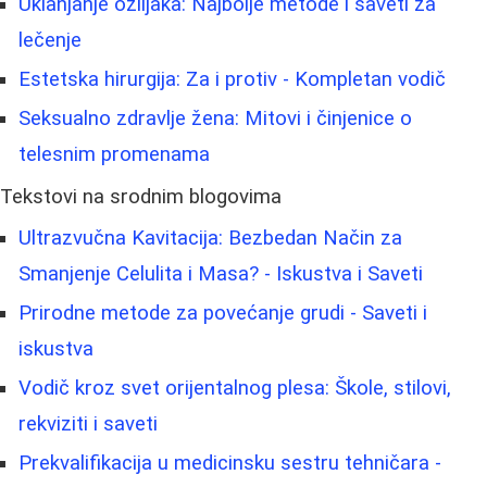
Uklanjanje oziljaka: Najbolje metode i saveti za
lečenje
Estetska hirurgija: Za i protiv - Kompletan vodič
Seksualno zdravlje žena: Mitovi i činjenice o
telesnim promenama
Tekstovi na srodnim blogovima
Ultrazvučna Kavitacija: Bezbedan Način za
Smanjenje Celulita i Masa? - Iskustva i Saveti
Prirodne metode za povećanje grudi - Saveti i
iskustva
Vodič kroz svet orijentalnog plesa: Škole, stilovi,
rekviziti i saveti
Prekvalifikacija u medicinsku sestru tehničara -