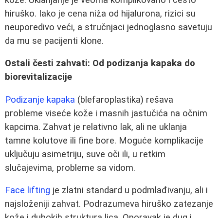
hiruško. Iako je cena niža od hijalurona, rizici su
neuporedivo veći, a stručnjaci jednoglasno savetuju
da mu se pacijenti klone.
Ostali česti zahvati: Od podizanja kapaka do
biorevitalizacije
Podizanje kapaka
(blefaroplastika) rešava
probleme viseće kože i masnih jastučića na očnim
kapcima. Zahvat je relativno lak, ali ne uklanja
tamne kolutove ili fine bore. Moguće komplikacije
uključuju asimetriju, suve oči ili, u retkim
slučajevima, probleme sa vidom.
Face lifting
je zlatni standard u podmlađivanju, ali i
najsloženiji zahvat. Podrazumeva hiruško zatezanje
kože i dubokih struktura lica. Oporavak je dug i