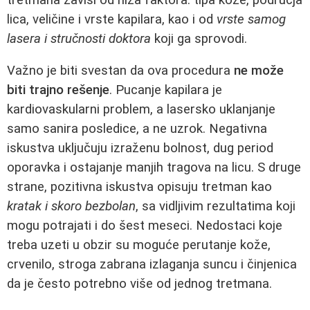
lica, veličine i vrste kapilara, kao i od
vrste samog
lasera i stručnosti doktora
koji ga sprovodi.
Važno je biti svestan da ova procedura
ne može
biti trajno rešenje
. Pucanje kapilara je
kardiovaskularni problem, a lasersko uklanjanje
samo sanira posledice, a ne uzrok. Negativna
iskustva uključuju izraženu bolnost, dug period
oporavka i ostajanje manjih tragova na licu. S druge
strane, pozitivna iskustva opisuju tretman kao
kratak i skoro bezbolan
, sa vidljivim rezultatima koji
mogu potrajati i do šest meseci. Nedostaci koje
treba uzeti u obzir su moguće perutanje kože,
crvenilo, stroga zabrana izlaganja suncu i činjenica
da je često potrebno više od jednog tretmana.