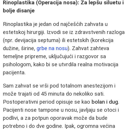
Rinoplastika (Operacija nosa): Za lepšu siluetu i
bolje disanje
Rinoplastika je jedan od najčešćih zahvata u
estetskoj hirurgiji. Izvodi se iz zdravstvenih razloga
(npr. devijacija septuma) ili estetskih (korekcija
dužine, širine,
grbe na nosu
). Zahvat zahteva
temeljne pripreme, uključujući i razgovor sa
psihologom, kako bi se utvrdila realna motivacija
pacijenta.
Sam zahvat se vrši pod totalnom anestezijom i
može trajati od 45 minuta do nekoliko sati.
Postoperativni period opisuje se kao
bolan i dug
.
Pacijenti nose tampone u nosu, javljaju se otoci i
podlivi, a za potpun oporavak može da bude
potrebno i do dve godine. Ipak, ogromna većina