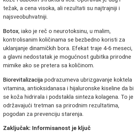
težak, a cena visoka, ali rezultati su najtrajniji i
najsveobuhvatniji.
Botox
, iako je reč o neurotoksinu, u malim,
kontrolisanim količinama se bezbedno koristi za
uklanjanje dinamičkih bora. Efekat traje 4-6 meseci,
a glavni nedostatak je mogućnost gubitka prirodne
mimike ako se pretera sa količinom.
Biorevitalizacija
podrazumeva ubrizgavanje koktela
vitamina, antioksidanasa i hijaluronske kiseline da bi
se koža hidrirala i podstakla sinteza kolagena. To je
održavajući tretman sa prirodnim rezultatima,
pogodan za prevenciju starenja.
Zaključak: Informisanost je ključ