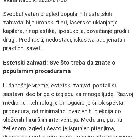
Sveobuhvatan pregled popularnih estetskih
zahvata: hijaluronski fileri, lasersko uklanjanje
kapilara, rinoplastika, liposukcija, povećanje grudi i
drugi. Prednosti, nedostaci, iskustva pacijenata i
praktični saveti.
Estetski zahvati: Sve što treba da znate o
popularnim procedurama
U današnje vreme, estetski zahvati postali su
sastavni deo brige o izgledu za mnoge ljude. Razvoj
medicine i tehnologije omogućio je širok spektar
procedura, od minimalno invazivnih injekcija do
složenih hirurških intervencija. Međutim, put ka
željenom izgledu često je ispunjen pitanjima,
dilemama i potrebom za pouzdanim informacijama.