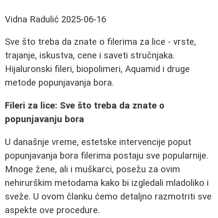
Vidna Radulić
2025-06-16
Sve što treba da znate o filerima za lice - vrste,
trajanje, iskustva, cene i saveti stručnjaka.
Hijaluronski fileri, biopolimeri, Aquamid i druge
metode popunjavanja bora.
Fileri za lice: Sve što treba da znate o
popunjavanju bora
U današnje vreme, estetske intervencije poput
popunjavanja bora filerima postaju sve popularnije.
Mnoge žene, ali i muškarci, posežu za ovim
nehirurškim metodama kako bi izgledali mladoliko i
sveže. U ovom članku ćemo detaljno razmotriti sve
aspekte ove procedure.