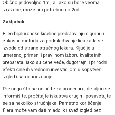
Obično je dovoljno 1ml, ali ako su bore veoma
izražene, može biti potrebno do 2ml.
Zaključak
Fileri hijaluronske kiseline predstavljaju sigurnu i
efikasnu metodu za podmlađivanje lica kada se
izvode od strane stručnog lekara. Ključ je u
umerenoj primeni i pravilnom izboru kvalitetnih
preparata. Iako su cene veće, dugotrajni i prirodni
efekti čine ih vrednom investicijom u sopstveni
izgled i samopouzdanje.
Pre nego što se odlučite za proceduru, detaljno se
informišite, pročitajte iskustva drugih i posavetujte
se sa nekoliko stručnjaka. Pametno korišćenje
filera može vam dati mladolik i svež izgled bez