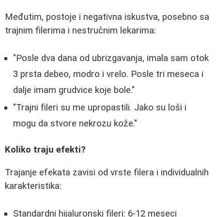
Međutim, postoje i negativna iskustva, posebno sa
trajnim filerima i nestručnim lekarima:
"Posle dva dana od ubrizgavanja, imala sam otok
3 prsta debeo, modro i vrelo. Posle tri meseca i
dalje imam grudvice koje bole."
"Trajni fileri su me upropastili. Jako su loši i
mogu da stvore nekrozu kože."
Koliko traju efekti?
Trajanje efekata zavisi od vrste filera i individualnih
karakteristika:
Standardni hijaluronski fileri: 6-12 meseci