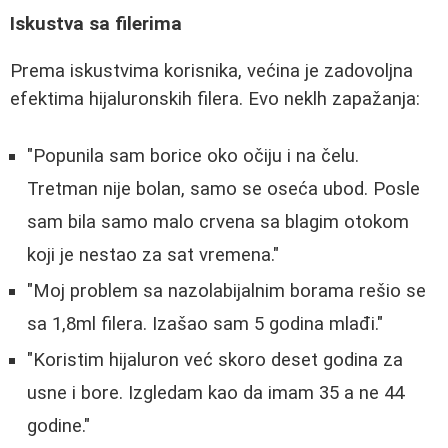
Iskustva sa filerima
Prema iskustvima korisnika, većina je zadovoljna
efektima hijaluronskih filera. Evo neklh zapažanja:
"Popunila sam borice oko očiju i na čelu.
Tretman nije bolan, samo se oseća ubod. Posle
sam bila samo malo crvena sa blagim otokom
koji je nestao za sat vremena."
"Moj problem sa nazolabijalnim borama rešio se
sa 1,8ml filera. Izašao sam 5 godina mlađi."
"Koristim hijaluron već skoro deset godina za
usne i bore. Izgledam kao da imam 35 a ne 44
godine."