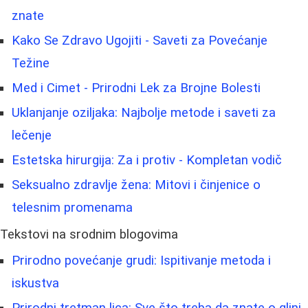
znate
Kako Se Zdravo Ugojiti - Saveti za Povećanje
Težine
Med i Cimet - Prirodni Lek za Brojne Bolesti
Uklanjanje oziljaka: Najbolje metode i saveti za
lečenje
Estetska hirurgija: Za i protiv - Kompletan vodič
Seksualno zdravlje žena: Mitovi i činjenice o
telesnim promenama
Tekstovi na srodnim blogovima
Prirodno povećanje grudi: Ispitivanje metoda i
iskustva
Prirodni tretman lica: Sve što treba da znate o glini