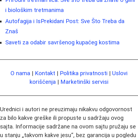
i biološkim tretmanima
Autofagija i IsPrekidani Post: Sve Što Treba da
Znaš
Saveti za odabir savršenog kupaćeg kostima
O nama
|
Kontakt
|
Politika privatnosti
|
Uslovi
korišćenja
|
Marketinški servisi
Urednici i autori ne preuzimaju nikakvu odgovornost
za bilo kakve greške ili propuste u sadržaju ovog
sajta. Informacije sadržane na ovom sajtu pružaju se
u stanju „takvom kakve jesu“, bez garancija u pogledu