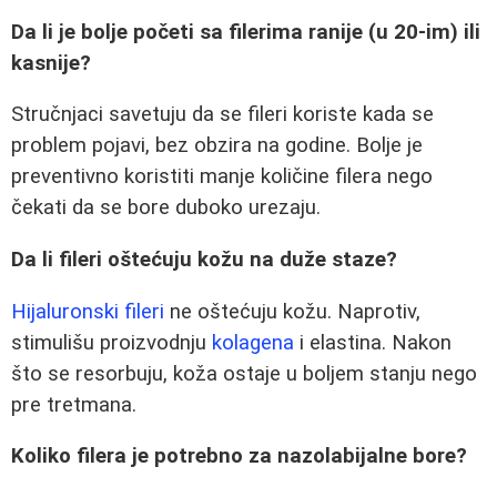
Da li je bolje početi sa filerima ranije (u 20-im) ili
kasnije?
Stručnjaci savetuju da se fileri koriste kada se
problem pojavi, bez obzira na godine. Bolje je
preventivno koristiti manje količine filera nego
čekati da se bore duboko urezaju.
Da li fileri oštećuju kožu na duže staze?
Hijaluronski fileri
ne oštećuju kožu. Naprotiv,
stimulišu proizvodnju
kolagena
i elastina. Nakon
što se resorbuju, koža ostaje u boljem stanju nego
pre tretmana.
Koliko filera je potrebno za nazolabijalne bore?