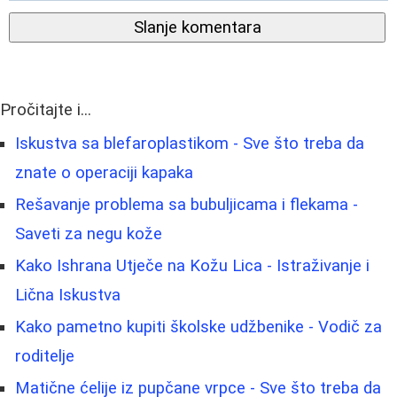
Slanje komentara
Pročitajte i...
Iskustva sa blefaroplastikom - Sve što treba da
znate o operaciji kapaka
Rešavanje problema sa bubuljicama i flekama -
Saveti za negu kože
Kako Ishrana Utječe na Kožu Lica - Istraživanje i
Lična Iskustva
Kako pametno kupiti školske udžbenike - Vodič za
roditelje
Matične ćelije iz pupčane vrpce - Sve što treba da