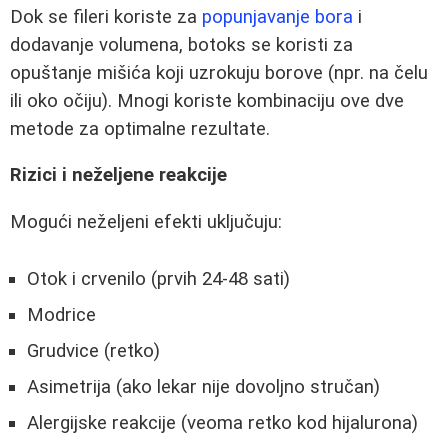
Dok se fileri koriste za
popunjavanje bora
i
dodavanje volumena, botoks se koristi za
opuštanje mišića koji uzrokuju borove (npr. na čelu
ili oko očiju). Mnogi koriste kombinaciju ove dve
metode za optimalne rezultate.
Rizici i neželjene reakcije
Mogući neželjeni efekti uključuju:
Otok i crvenilo (prvih 24-48 sati)
Modrice
Grudvice (retko)
Asimetrija (ako lekar nije dovoljno stručan)
Alergijske reakcije (veoma retko kod hijalurona)