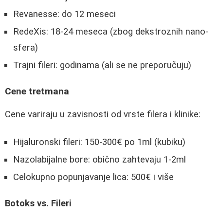
Revanesse: do 12 meseci
RedeXis: 18-24 meseca (zbog dekstroznih nano-
sfera)
Trajni fileri: godinama (ali se ne preporučuju)
Cene tretmana
Cene variraju u zavisnosti od vrste filera i klinike:
Hijaluronski fileri: 150-300€ po 1ml (kubiku)
Nazolabijalne bore: obično zahtevaju 1-2ml
Celokupno popunjavanje lica: 500€ i više
Botoks vs. Fileri