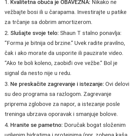
Kvalitetna obuća je OBAVEZNA:
Nikako ne
vežbajte bosi ili u čarapama. Investirajte u patike
za trčanje sa dobrim amortizerom.
Slušajte svoje telo:
Shaun T stalno ponavlja:
“Forma je bitnija od brzine.” Uvek radite pravilno,
čak i ako morate da usporite ili pauzirate video.
“Ako te boli koleno, zaobiđi ove vežbe.” Bol je
signal da nesto nije u redu.
Ne preskačite zagrevanje i istezanje:
Ovi delovi
su deo programa sa razlogom. Zagrevanje
priprema zglobove za napor, a istezanje posle
treninga ubrzava oporavak i smanjuje bolove.
Hranite se pametno:
Doručak bogat složenim
ugljenim hidratima i proteinima (npr. zobena kaša