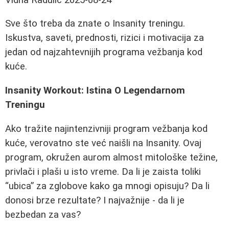
Sve što treba da znate o Insanity treningu.
Iskustva, saveti, prednosti, rizici i motivacija za
jedan od najzahtevnijih programa vežbanja kod
kuće.
Insanity Workout: Istina O Legendarnom
Treningu
Ako tražite najintenzivniji program vežbanja kod
kuće, verovatno ste već naišli na Insanity. Ovaj
program, okružen aurom almost mitološke težine,
privlači i plaši u isto vreme. Da li je zaista toliki
“ubica” za zglobove kako ga mnogi opisuju? Da li
donosi brze rezultate? I najvažnije - da li je
bezbedan za vas?