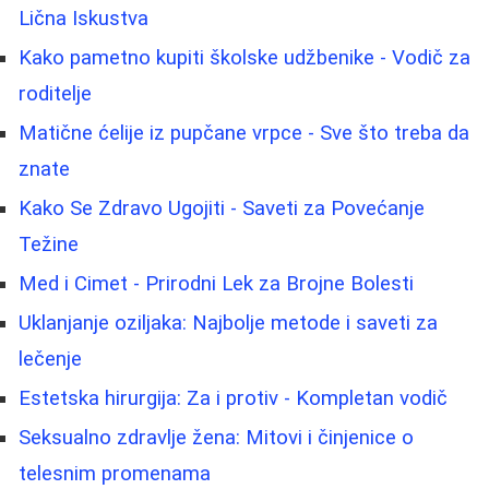
Lična Iskustva
Kako pametno kupiti školske udžbenike - Vodič za
roditelje
Matične ćelije iz pupčane vrpce - Sve što treba da
znate
Kako Se Zdravo Ugojiti - Saveti za Povećanje
Težine
Med i Cimet - Prirodni Lek za Brojne Bolesti
Uklanjanje oziljaka: Najbolje metode i saveti za
lečenje
Estetska hirurgija: Za i protiv - Kompletan vodič
Seksualno zdravlje žena: Mitovi i činjenice o
telesnim promenama