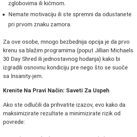
zglobovima ili kićmom.
Nemate motivaciju ili ste spremni da odustanete
pri prvom znaku zamora.
Za ove osobe, mnogo bezbednija opcija je da prvo
krenu sa blažim programima (poput Jillian Michaels
30 Day Shred ili jednostavnog hodanja) kako bi
izgradili osnovnu kondiciju pre nego što se suoče
sa Insanity-jem.
Krenite Na Pravi Način: Saveti Za Uspeh
Ako ste odlučili da prihvatite izazov, evo kako da
maksimizirate rezultate a minimizirate rizik od
povrede: