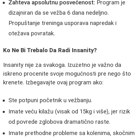
Zahteva apsolutnu posvećenost:
Program je
dizajniran da se vežba 6 dana nedeljno.
Propuštanje treninga usporava napredak i
otežava povratak.
Ko Ne Bi Trebalo Da Radi Insanity?
Insanity nije za svakoga. Izuzetno je važno da
iskreno procenite svoje mogućnosti pre nego što
krenete. Izbegavajte ovaj program ako:
Ste potpuni početnik u vežbanju.
Imate veću kilažu (visak od 15kg i više), jer rizik
od povrede zglobova dramatično raste.
Imate prethodne probleme sa kolenima, skočnim