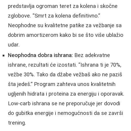
predstavlja ogroman teret za kolena i skočne
zglobove. “Smrt za kolena definitivno.”
Neophodne su kvalitetne patike za vežbanje sa
dobrim amortizerom kako bi se što više ublažio
udar.
Neophodna dobra ishrana:
Bez adekvatne
ishrane, rezultati će izostati. “Ishrana ti je 70%,
vežbe 30%. Tako da džabe vežbaš ako ne paziš
šta jedeš.” Program zahteva unos kvalitetnih
ugljenih hidrata i proteina za energiju i oporavak.
Low-carb ishrana se ne preporučuje jer dovodi
do gubitka energije i nemogućnosti da se završi
trening.