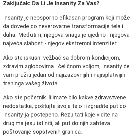
Zaključak: Da Li Je Insanity Za Vas?
Insanity je neosporno efikasan program koji može
da dovede do neverovatne transformacije tela i
duha. Međutim, njegova snaga je ujedino i njegova
najveća slabost - njegov ekstremni intenzitet.
Ako ste iskusni vežbač sa dobrom kondicijom,
zdravim zglobovima i čeličnom voljom, Insanity će
vam pružiti jedan od najizazovnijih i najisplativijih
treninga vašeg života.
Ako ste početnik ili imate bilo kakve zdravstvene
nedostatke, poštujte svoje telo i izgradite put do
Insanity-ja postepeno. Rezultati koje vidite na
drugima jesu istiniti, ali put do njih zahteva
poštovanje sopstvenih granica.