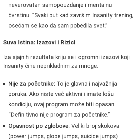
neverovatan samopouzdanje i mentalnu
čvrstinu. “Svaki put kad završim Insanity trening,
osećam se kao da sam pobedila svet.”
Suva Istina: Izazovi i Rizici
Iza sjajnih rezultata kriju se i ogromni izazovi koji
Insanity čine neprikladnim za mnoge.
Nije za početnike:
To je glavna i najvažnija
poruka. Ako niste već aktivni i imate lošu
kondiciju, ovaj program može biti opasan.
“Definitivno nije program za početnike.”
Opasnost po zglobove:
Veliki broj skokova
(power jumps, globe jumps, suicide jumps)