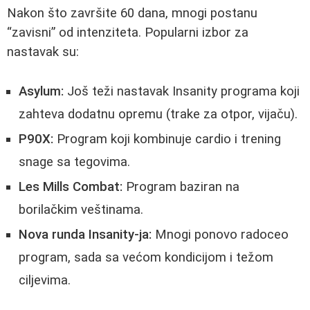
Nakon što završite 60 dana, mnogi postanu
“zavisni” od intenziteta. Popularni izbor za
nastavak su:
Asylum:
Još teži nastavak Insanity programa koji
zahteva dodatnu opremu (trake za otpor, vijaču).
P90X:
Program koji kombinuje cardio i trening
snage sa tegovima.
Les Mills Combat:
Program baziran na
borilačkim veštinama.
Nova runda Insanity-ja:
Mnogi ponovo radoceo
program, sada sa većom kondicijom i težom
ciljevima.