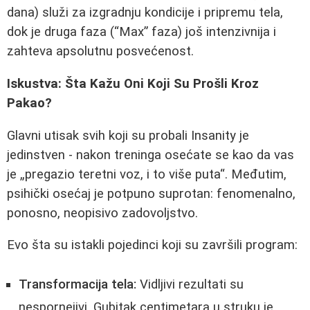
dana) služi za izgradnju kondicije i pripremu tela,
dok je druga faza (“Max” faza) još intenzivnija i
zahteva apsolutnu posvećenost.
Iskustva: Šta Kažu Oni Koji Su Prošli Kroz
Pakao?
Glavni utisak svih koji su probali Insanity je
jedinstven - nakon treninga osećate se kao da vas
je „pregazio teretni voz, i to više puta“. Međutim,
psihički osećaj je potpuno suprotan: fenomenalno,
ponosno, neopisivo zadovoljstvo.
Evo šta su istakli pojedinci koji su završili program:
Transformacija tela:
Vidljivi rezultati su
nespornejivi. Gubitak centimetara u struku je