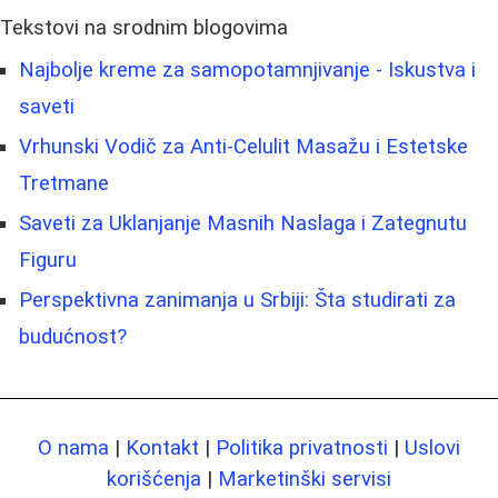
Tekstovi na srodnim blogovima
Najbolje kreme za samopotamnjivanje - Iskustva i
saveti
Vrhunski Vodič za Anti-Celulit Masažu i Estetske
Tretmane
Saveti za Uklanjanje Masnih Naslaga i Zategnutu
Figuru
Perspektivna zanimanja u Srbiji: Šta studirati za
budućnost?
O nama
|
Kontakt
|
Politika privatnosti
|
Uslovi
korišćenja
|
Marketinški servisi