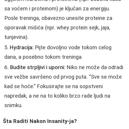
sa voćem i proteinom) je ključan za energiju.
Posle treninga, obavezno unesite proteine za
oporavak mišića (npr. whey protein sejk, jaja,
tunjevina).
Hydracija:
Pijte dovoljno vode tokom celog
dana, a posebno tokom treninga.
Budite strpljivi i uporni:
Niko ne može da odradi
sve vežbe savršeno od prvog puta. “Sve se može
kad se hoće.” Fokusirajte se na sopstveni
napredak, a ne na to koliko brzo rade ljudi na
snimku.
Šta Raditi Nakon Insanity-ja?