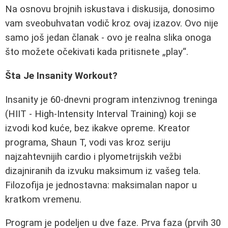
Na osnovu brojnih iskustava i diskusija, donosimo
vam sveobuhvatan vodič kroz ovaj izazov. Ovo nije
samo još jedan članak - ovo je realna slika onoga
što možete očekivati kada pritisnete „play“.
Šta Je Insanity Workout?
Insanity je 60-dnevni program intenzivnog treninga
(HIIT - High-Intensity Interval Training) koji se
izvodi kod kuće, bez ikakve opreme. Kreator
programa, Shaun T, vodi vas kroz seriju
najzahtevnijih cardio i plyometrijskih vežbi
dizajniranih da izvuku maksimum iz vašeg tela.
Filozofija je jednostavna: maksimalan napor u
kratkom vremenu.
Program je podeljen u dve faze. Prva faza (prvih 30