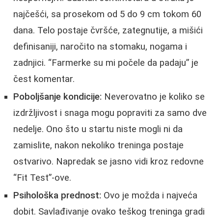
najčešći, sa prosekom od 5 do 9 cm tokom 60
dana. Telo postaje čvršće, zategnutije, a mišići
definisaniji, naročito na stomaku, nogama i
zadnjici. “Farmerke su mi počele da padaju” je
čest komentar.
Poboljšanje kondicije:
Neverovatno je koliko se
izdržljivost i snaga mogu popraviti za samo dve
nedelje. Ono što u startu niste mogli ni da
zamislite, nakon nekoliko treninga postaje
ostvarivo. Napredak se jasno vidi kroz redovne
“Fit Test”-ove.
Psihološka prednost:
Ovo je možda i najveća
dobit. Savlađivanje ovako teškog treninga gradi