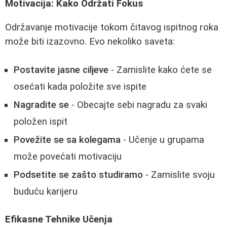
Motivacija: Kako Održati Fokus
Održavanje motivacije tokom čitavog ispitnog roka
može biti izazovno. Evo nekoliko saveta:
Postavite jasne ciljeve
- Zamislite kako ćete se
osećati kada položite sve ispite
Nagradite se
- Obecajte sebi nagradu za svaki
položen ispit
Povežite se sa kolegama
- Učenje u grupama
može povećati motivaciju
Podsetite se zašto studiramo
- Zamislite svoju
buduću karijeru
Efikasne Tehnike Učenja