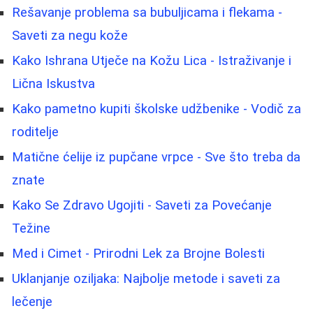
Rešavanje problema sa bubuljicama i flekama -
Saveti za negu kože
Kako Ishrana Utječe na Kožu Lica - Istraživanje i
Lična Iskustva
Kako pametno kupiti školske udžbenike - Vodič za
roditelje
Matične ćelije iz pupčane vrpce - Sve što treba da
znate
Kako Se Zdravo Ugojiti - Saveti za Povećanje
Težine
Med i Cimet - Prirodni Lek za Brojne Bolesti
Uklanjanje oziljaka: Najbolje metode i saveti za
lečenje