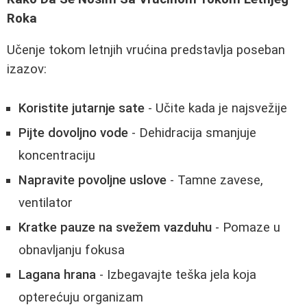
Roka
Učenje tokom letnjih vrućina predstavlja poseban
izazov:
Koristite jutarnje sate
- Učite kada je najsvežije
Pijte dovoljno vode
- Dehidracija smanjuje
koncentraciju
Napravite povoljne uslove
- Tamne zavese,
ventilator
Kratke pauze na svežem vazduhu
- Pomaze u
obnavljanju fokusa
Lagana hrana
- Izbegavajte teška jela koja
opterećuju organizam