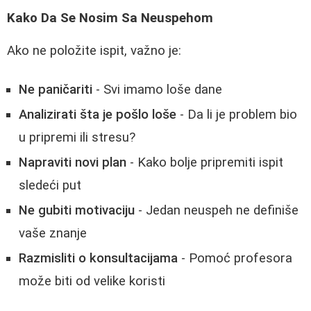
Kako Da Se Nosim Sa Neuspehom
Ako ne položite ispit, važno je:
Ne paničariti
- Svi imamo loše dane
Analizirati šta je pošlo loše
- Da li je problem bio
u pripremi ili stresu?
Napraviti novi plan
- Kako bolje pripremiti ispit
sledeći put
Ne gubiti motivaciju
- Jedan neuspeh ne definiše
vaše znanje
Razmisliti o konsultacijama
- Pomoć profesora
može biti od velike koristi