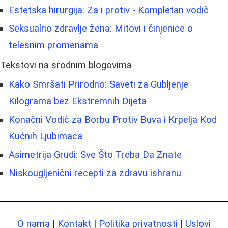
Estetska hirurgija: Za i protiv - Kompletan vodič
Seksualno zdravlje žena: Mitovi i činjenice o
telesnim promenama
Tekstovi na srodnim blogovima
Kako Smršati Prirodno: Saveti za Gubljenje
Kilograma bez Ekstremnih Dijeta
Konačni Vodič za Borbu Protiv Buva i Krpelja Kod
Kućnih Ljubimaca
Asimetrija Grudi: Sve Što Treba Da Znate
Niskougljenični recepti za zdravu ishranu
O nama
|
Kontakt
|
Politika privatnosti
|
Uslovi