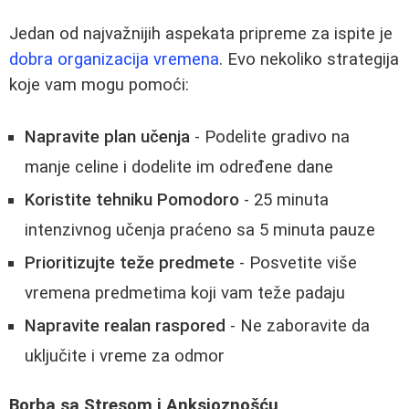
Jedan od najvažnijih aspekata pripreme za ispite je
dobra organizacija vremena
. Evo nekoliko strategija
koje vam mogu pomoći:
Napravite plan učenja
- Podelite gradivo na
manje celine i dodelite im određene dane
Koristite tehniku Pomodoro
- 25 minuta
intenzivnog učenja praćeno sa 5 minuta pauze
Prioritizujte teže predmete
- Posvetite više
vremena predmetima koji vam teže padaju
Napravite realan raspored
- Ne zaboravite da
uključite i vreme za odmor
Borbа sa Stresom i Anksioznošću