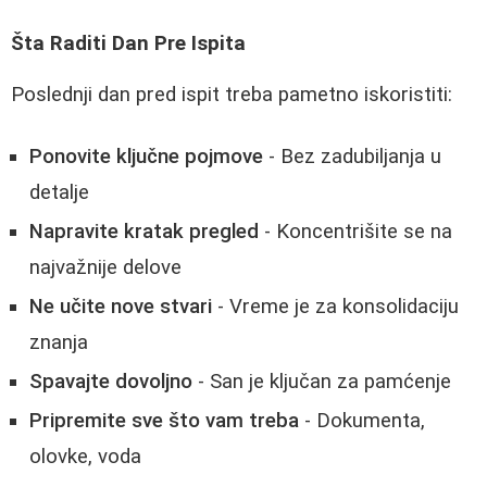
Šta Raditi Dan Pre Ispita
Poslednji dan pred ispit treba pametno iskoristiti:
Ponovite ključne pojmove
- Bez zadubiljanja u
detalje
Napravite kratak pregled
- Koncentrišite se na
najvažnije delove
Ne učite nove stvari
- Vreme je za konsolidaciju
znanja
Spavajte dovoljno
- San je ključan za pamćenje
Pripremite sve što vam treba
- Dokumenta,
olovke, voda