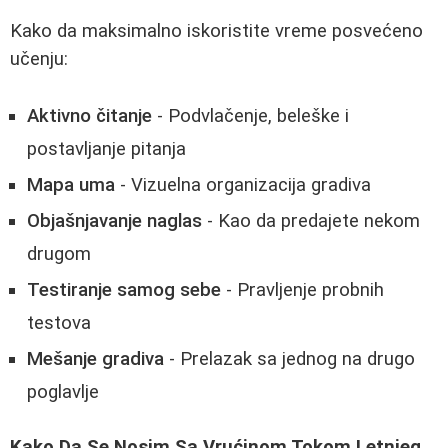
Kako da maksimalno iskoristite vreme posvećeno
učenju:
Aktivno čitanje
- Podvlačenje, beleške i
postavljanje pitanja
Mapa uma
- Vizuelna organizacija gradiva
Objašnjavanje naglas
- Kao da predajete nekom
drugom
Testiranje samog sebe
- Pravljenje probnih
testova
Mešanje gradiva
- Prelazak sa jednog na drugo
poglavlje
Kako Da Se Nosim Sa Vrućinom Tokom Letnjeg