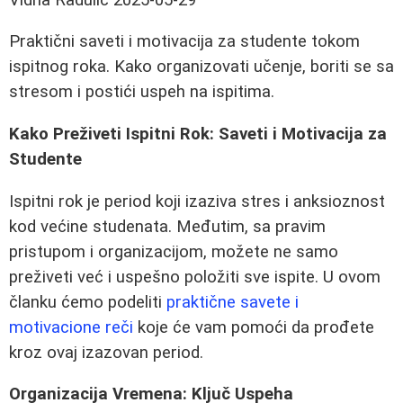
Praktični saveti i motivacija za studente tokom
ispitnog roka. Kako organizovati učenje, boriti se sa
stresom i postići uspeh na ispitima.
Kako Preživeti Ispitni Rok: Saveti i Motivacija za
Studente
Ispitni rok je period koji izaziva stres i anksioznost
kod većine studenata. Međutim, sa pravim
pristupom i organizacijom, možete ne samo
preživeti već i uspešno položiti sve ispite. U ovom
članku ćemo podeliti
praktične savete i
motivacione reči
koje će vam pomoći da prođete
kroz ovaj izazovan period.
Organizacija Vremena: Ključ Uspeha