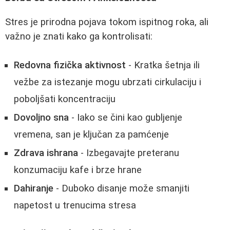
Stres je prirodna pojava tokom ispitnog roka, ali
važno je znati kako ga kontrolisati:
Redovna fizička aktivnost
- Kratka šetnja ili
vežbe za istezanje mogu ubrzati cirkulaciju i
poboljšati koncentraciju
Dovoljno sna
- Iako se čini kao gubljenje
vremena, san je ključan za pamćenje
Zdrava ishrana
- Izbegavajte preteranu
konzumaciju kafe i brze hrane
Dahiranje
- Duboko disanje može smanjiti
napetost u trenucima stresa