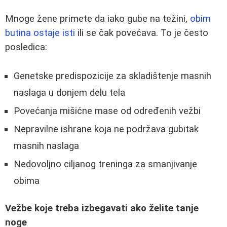
Mnoge žene primete da iako gube na težini,
obim
butina ostaje isti
ili se čak povećava. To je često
posledica:
Genetske predispozicije za skladištenje masnih
naslaga u donjem delu tela
Povećanja mišićne mase od određenih vežbi
Nepravilne ishrane koja ne podržava gubitak
masnih naslaga
Nedovoljno ciljanog treninga za smanjivanje
obima
Vežbe koje treba izbegavati ako želite tanje
noge