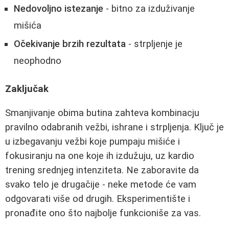
Nedovoljno istezanje
- bitno za izduživanje
mišića
Očekivanje brzih rezultata
- strpljenje je
neophodno
Zaključak
Smanjivanje obima butina zahteva kombinacju
pravilno odabranih vežbi, ishrane i strpljenja. Ključ je
u izbegavanju vežbi koje pumpaju mišiće i
fokusiranju na one koje ih izdužuju, uz kardio
trening srednjeg intenziteta. Ne zaboravite da
svako telo je drugačije - neke metode će vam
odgovarati više od drugih. Eksperimentište i
pronađite ono što najbolje funkcioniše za vas.