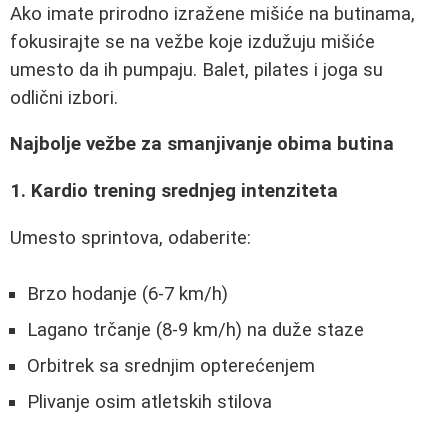
Ako imate prirodno izražene mišiće na butinama,
fokusirajte se na vežbe koje izdužuju mišiće
umesto da ih pumpaju. Balet, pilates i joga su
odlični izbori.
Najbolje vežbe za smanjivanje obima butina
1. Kardio trening srednjeg intenziteta
Umesto sprintova, odaberite:
Brzo hodanje (6-7 km/h)
Lagano trčanje (8-9 km/h) na duže staze
Orbitrek sa srednjim opterećenjem
Plivanje osim atletskih stilova