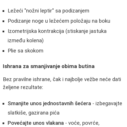
Ležeći "nožni leptir" sa podizanjem
Podizanje noge u ležećem položaju na boku
Izometrijska kontrakcija (stiskanje jastuka
između kolena)
Plie sa skokom
Ishrana za smanjivanje obima butina
Bez pravilne ishrane, čak i najbolje vežbe neće dati
željene rezultate:
Smanjite unos jednostavnih šećera
- izbegavajte
slatkiše, gazirana pića
Povećajte unos vlakana
- voće, povrće,