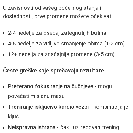
U zavisnosti od vašeg početnog stanja i
doslednosti, prve promene možete očekivati:
2-4 nedelje za osećaj zategnutijih butina
4-8 nedelje za vidljivo smanjenje obima (1-3 cm)
12+ nedelja za značajnije promene (3-5 cm)
Česte greške koje sprečavaju rezultate
Preterano fokusiranje na čučnjeve
- mogu
povećati mišićnu masu
Treniranje isključivo kardio vežbi
- kombinacija je
ključ
Neispravna ishrana
- čak i uz redovan trening