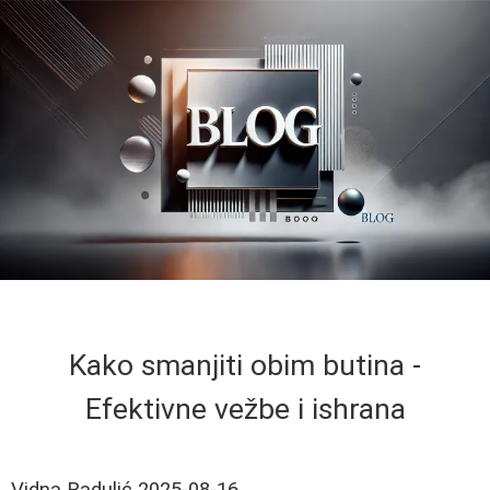
Kako smanjiti obim butina -
Efektivne vežbe i ishrana
Vidna Radulić
2025-08-16