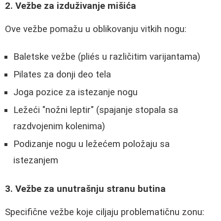
2. Vežbe za izduživanje mišića
Ove vežbe pomažu u oblikovanju vitkih nogu:
Baletske vežbe (pliés u različitim varijantama)
Pilates za donji deo tela
Joga pozice za istezanje nogu
Ležeći "nožni leptir" (spajanje stopala sa
razdvojenim kolenima)
Podizanje nogu u ležećem položaju sa
istezanjem
3. Vežbe za unutrašnju stranu butina
Specifične vežbe koje ciljaju problematičnu zonu: