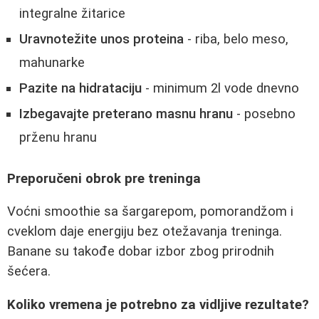
integralne žitarice
Uravnotežite unos proteina
- riba, belo meso,
mahunarke
Pazite na hidrataciju
- minimum 2l vode dnevno
Izbegavajte preterano masnu hranu
- posebno
prženu hranu
Preporučeni obrok pre treninga
Voćni smoothie sa šargarepom, pomorandžom i
cveklom daje energiju bez otežavanja treninga.
Banane su takođe dobar izbor zbog prirodnih
šećera.
Koliko vremena je potrebno za vidljive rezultate?