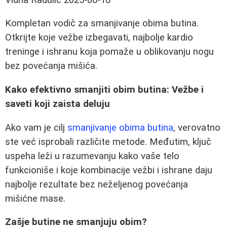
Kompletan vodič za smanjivanje obima butina.
Otkrijte koje vežbe izbegavati, najbolje kardio
treninge i ishranu koja pomaže u oblikovanju nogu
bez povećanja mišića.
Kako efektivno smanjiti obim butina: Vežbe i
saveti koji zaista deluju
Ako vam je cilj
smanjivanje obima butina
, verovatno
ste već isprobali različite metode. Međutim, ključ
uspeha leži u razumevanju kako vaše telo
funkcioniše i koje kombinacije vežbi i ishrane daju
najbolje rezultate bez neželjenog povećanja
mišićne mase.
Zašje butine ne smanjuju obim?