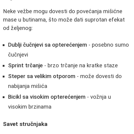
Neke vežbe mogu dovesti do povećanja mišićne
mase u butinama, što može dati suprotan efekat
od željenog:
Dublji čučnjevi sa opterećenjem
- posebno sumo
čučnjevi
Sprint trčanje
- brzo trčanje na kratke staze
Steper sa velikim otporom
- može dovesti do
nabijanja mišića
Bicikl sa visokim opterećenjem
- vožnja u
visokim brzinama
Savet stručnjaka