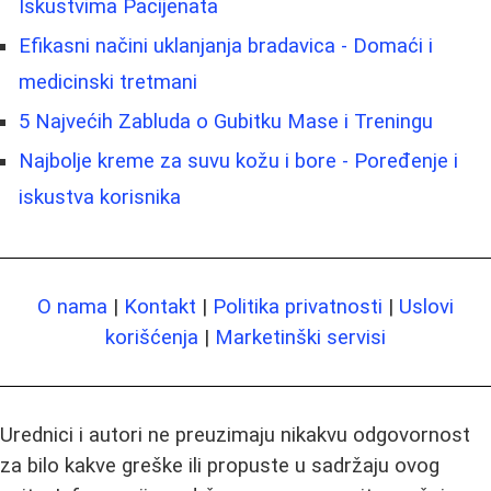
Iskustvima Pacijenata
Efikasni načini uklanjanja bradavica - Domaći i
medicinski tretmani
5 Najvećih Zabluda o Gubitku Mase i Treningu
Najbolje kreme za suvu kožu i bore - Poređenje i
iskustva korisnika
O nama
|
Kontakt
|
Politika privatnosti
|
Uslovi
korišćenja
|
Marketinški servisi
Urednici i autori ne preuzimaju nikakvu odgovornost
za bilo kakve greške ili propuste u sadržaju ovog