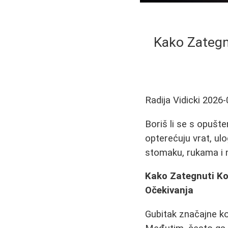
Kako Zategn
Radija Vidicki
2026-
Boriš li se s opušt
opterećuju vrat, ul
stomaku, rukama i
Kako Zategnuti Kož
Očekivanja
Gubitak značajne ko