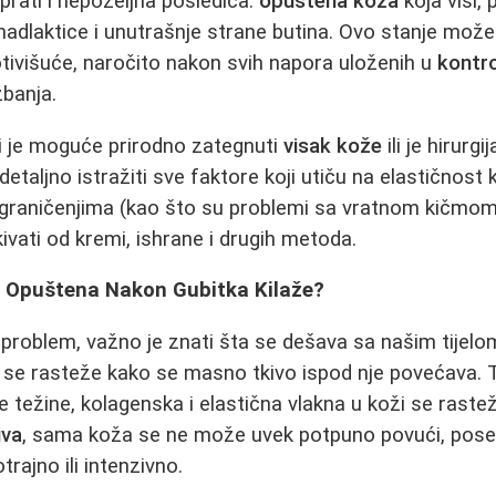
rati i nepoželjna posledica:
opuštena koža
koja visi,
adlaktice i unutrašnje strane butina. Ovo stanje može 
otivišuće, naročito nakon svih napora uloženih u
kontro
žbanja.
li je moguće prirodno zategnuti
visak kože
ili je hirurgi
taljno istražiti sve faktore koji utiču na elastičnost 
ograničenjima (kao što su problemi sa vratnom kičmom),
vati od kremi, ishrane i drugih metoda.
 Opuštena Nakon Gubitka Kilaže?
problem, važno je znati šta se dešava sa našim tijelo
ji se rasteže kako se masno tkivo ispod nje povećava
 težine, kolagenska i elastična vlakna u koži se rast
iva
, sama koža se ne može uvek potpuno povući, pose
trajno ili intenzivno.