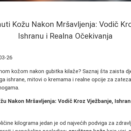
uti Kožu Nakon Mršavljenja: Vodič Kro
Ishranu i Realna Očekivanja
03-26
enom kožom nakon gubitka kilaže? Saznaj šta zaista dje
oga ishrane, mitovi o kremama i realne opcije za zatez
 nogama.
u Nakon Mršavljenja: Vodič Kroz Vježbanje, Ishran
ličine kilograma jedan je od najvećih podviga za zdrav