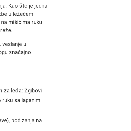
ja. Kao što je jedna
ežbe u ležećem
 na mišićima ruku
preže.
 veslanje u
mogu značajno
 za leđa:
Zgibovi
e ruku sa laganim
ve), podizanja na