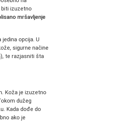
 posebno na
biti izuzetno
lisano mršavljenje
ja jedina opcija. U
kože, sigurne načine
 te razjasniti šta
m. Koža je izuzetno
. Tokom dužeg
ežu. Kada dođe do
bno ako je