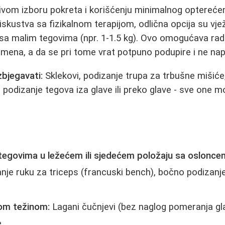
ljivom izboru pokreta i korišćenju minimalnog opterećen
skustva sa fizikalnom terapijom, odlična opcija su vj
 sa malim tegovima (npr. 1-1.5 kg). Ovo omogućava rad
 ramena, a da se pri tome vrat potpuno podupire i ne na
zbjegavati:
Sklekovi, podizanje trupa za trbušne mišiće,
podizanje tegova iza glave ili preko glave - sve one 
:
tegovima u ležećem ili sjedećem položaju sa osloncem
anje ruku za triceps (francuski bench), bočno podizanj
tom težinom:
Lagani čučnjevi (bez naglog pomeranja gla
.