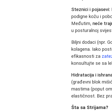
Steznici i pojasevi:
podigne kožu i pobo
Međutim,
neće tra
u posturalnoj svijest
Biljni dodaci (npr. 
kolagena. Iako posto
efikasnosti za
zate
konsultujte se sa l
Hidratacija i ishrana
(građevni blok miši
mastima (poput ome
elastičnost. Bez pra
Šta sa Strijama?