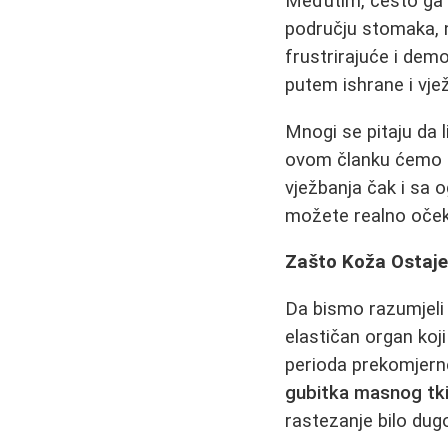
Međutim, često ga p
području stomaka, n
frustrirajuće i dem
putem ishrane i vje
Mnogi se pitaju da 
ovom članku ćemo de
vježbanja čak i sa 
možete realno očeki
Zašto Koža Ostaje
Da bismo razumjeli 
elastičan organ ko
perioda prekomjerne
gubitka masnog tk
rastezanje bilo dugo