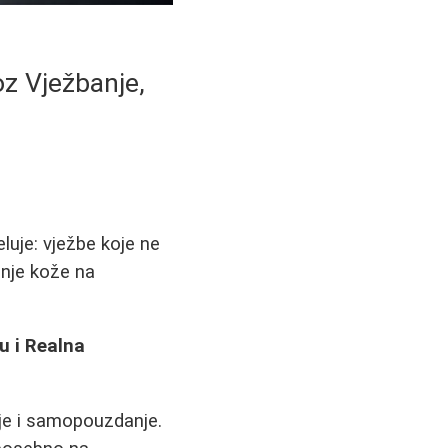
z Vježbanje,
luje: vježbe koje ne
anje kože na
u i Realna
lje i samopouzdanje.