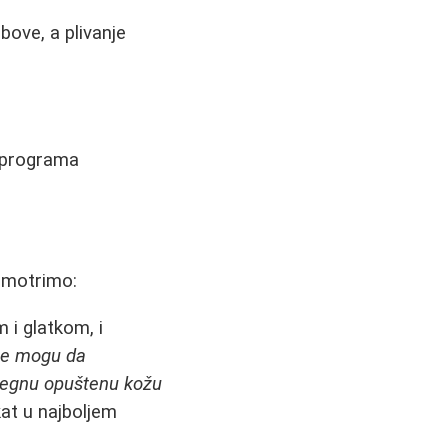
ove, a plivanje
g programa
azmotrimo:
 i glatkom, i
e mogu da
ategnu opuštenu kožu
kat u najboljem