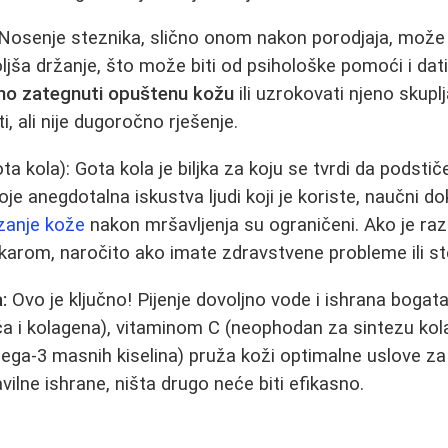
Nosenje steznika, slično onom nakon porodjaja, može
ljša držanje, što može biti od psihološke pomoći i dati
jno zategnuti opuštenu kožu
ili uzrokovati njeno skup
i, ali nije dugoročno rješenje.
Gota kola): Gota kola je biljka za koju se tvrdi da podsti
je anegdotalna iskustva ljudi koji je koriste, naučni do
zanje kože
nakon mršavljenja su ograničeni. Ako je ra
ekarom, naročito ako imate zdravstvene probleme ili st
:
Ovo je ključno! Pijenje dovoljno vode i ishrana bogat
ća i kolagena), vitaminom C (neophodan za sintezu kol
ga-3 masnih kiselina) pruža koži optimalne uslove za
vilne ishrane, ništa drugo neće biti efikasno.