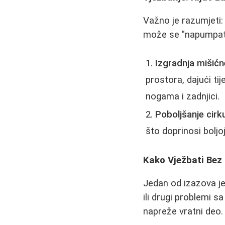
Važno je razumjeti
može se "napumpati
Izgradnja mišić
prostora, dajući tij
nogama i zadnjici.
Poboljšanje cirku
što doprinosi boljoj
Kako Vježbati Bez
Jedan od izazova je
ili drugi problemi s
napreže vratni deo.