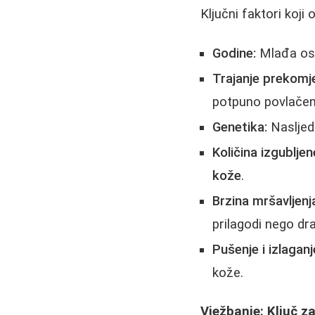
Ključni faktori koji
Godine:
Mlađa osob
Trajanje prekomje
potpuno povlačen
Genetika:
Nasljed
Količina izgubljen
kože
.
Brzina mršavljenj
prilagodi nego dra
Pušenje i izlagan
kože.
Vježbanje: Ključ z