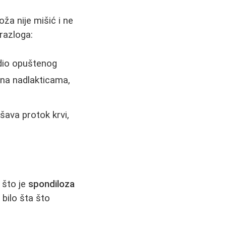
Koža nije mišić i ne
razloga:
 dio opuštenog
o na nadlakticama,
šava protok krvi,
 što je
spondiloza
 bilo šta što