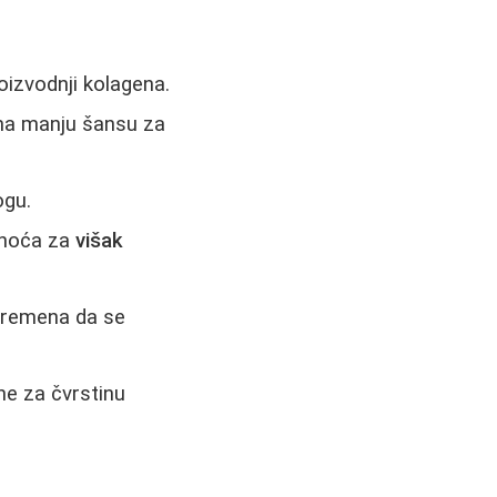
oizvodnji kolagena.
ima manju šansu za
ogu.
atnoća za
višak
 vremena da se
ne za čvrstinu