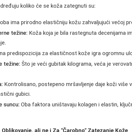
 određuju koliko će se koža zategnuti su:
a ima prirodno elastičniju kožu zahvaljujući većoj pr
rne težine:
Koža koja je bila rastegnuta decenijama 
je.
na predispozicija za elastičnost kože igra ogromnu ul
e težine:
Što je veći gubitak kilograma, veća je verov
a:
Kontrolisano, postepeno mršavljenje daje koži više
stični gubici.
je suncu:
Oba faktora uništavaju kolagen i elastin, ključ
a Oblikovanje, ali ne i Za "Čarobno" Zatezanje Kože