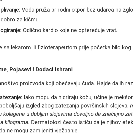
plivanje:
Voda pruža prirodni otpor bez udarca na zglob
 dobro za kičmu.
jogiranje:
Odlično kardio koje ne opterećuje vrat.
te sa lekarom ili fizioterapeutom prije početka bilo ko
eme, Pojasevi i Dodaci Ishrani
mnoštvo proizvoda koji obećavaju čuda. Hajde da ih r
zatezanje:
Iako mogu da hidriraju kožu, učine je mekšom
oboljšaju izgled zbog zatezanja površinskih slojeva,
n
ju kolagena u dubljim slojevima dovoljno da značajno z
ka kilograma
. Dermatolozi često ističu da je njihov efe
 da ne mogu zamijeniti vježbanje.