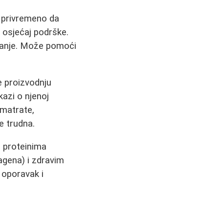
 privremeno da
 osjećaj podrške.
ljanje. Može pomoći
če proizvodnju
kazi o njenoj
zmatrate,
e trudna.
a proteinima
agena) i zdravim
 oporavak i