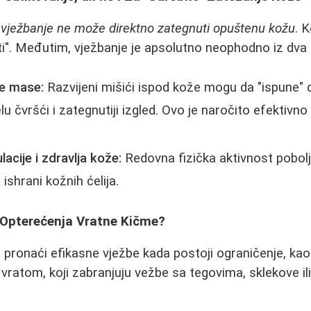
:
vježbanje ne može direktno zategnuti opuštenu kožu
. 
". Međutim, vježbanje je apsolutno neophodno iz dva 
ne mase:
Razvijeni mišići ispod kože mogu da "ispune"
elu čvršći i zategnutiji izgled. Ovo je naročito efektivn
lacije i zdravlja kože:
Redovna fizička aktivnost pobolj
 ishrani kožnih ćelija.
 Opterećenja Vratne Kičme?
 pronaći efikasne vježbe kada postoji ograničenje, kao
a vratom, koji zabranjuju vežbe sa tegovima, sklekove ili