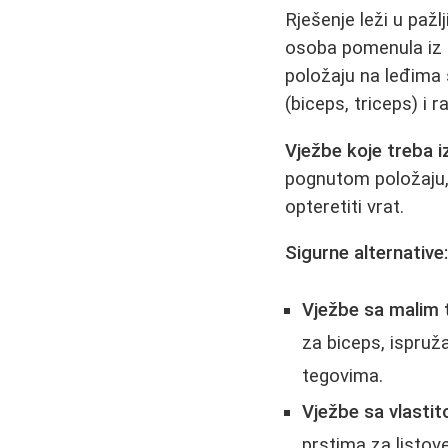
Rješenje leži u paž
osoba pomenula iz i
položaju na leđima
(biceps, triceps) i
Vježbe koje treba i
pognutom položaju, 
opteretiti vrat.
Sigurne alternative
Vježbe sa malim 
za biceps, ispruž
tegovima.
Vježbe sa vlasti
prstima za listove