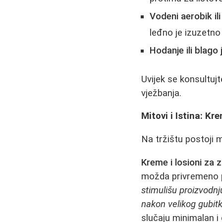
Vodeni aerobik ili 
leđno je izuzetno
Hodanje ili blago 
Uvijek se konsultuj
vježbanja.
Mitovi i Istina: Kr
Na tržištu postoji 
Kreme i losioni za 
možda privremeno p
stimulišu proizvodn
nakon velikog gubit
slučaju minimalan i