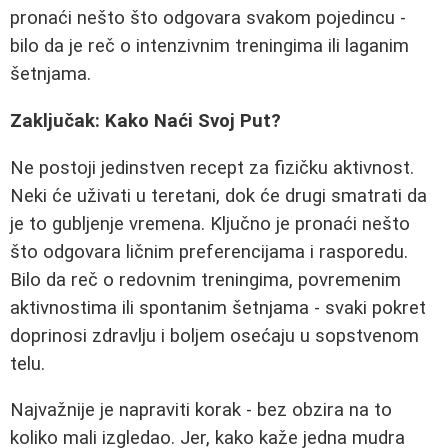
pronaći nešto što odgovara svakom pojedincu -
bilo da je reč o intenzivnim treningima ili laganim
šetnjama.
Zaključak: Kako Naći Svoj Put?
Ne postoji jedinstven recept za fizičku aktivnost.
Neki će uživati u teretani, dok će drugi smatrati da
je to gubljenje vremena. Ključno je pronaći nešto
što odgovara ličnim preferencijama i rasporedu.
Bilo da reč o redovnim treningima, povremenim
aktivnostima ili spontanim šetnjama - svaki pokret
doprinosi zdravlju i boljem osećaju u sopstvenom
telu.
Najvažnije je napraviti korak - bez obzira na to
koliko mali izgledao. Jer, kako kaže jedna mudra