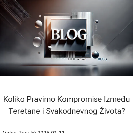
Koliko Pravimo Kompromise Između
Teretane i Svakodnevnog Života?
Vidna Radulić
2025-01-11