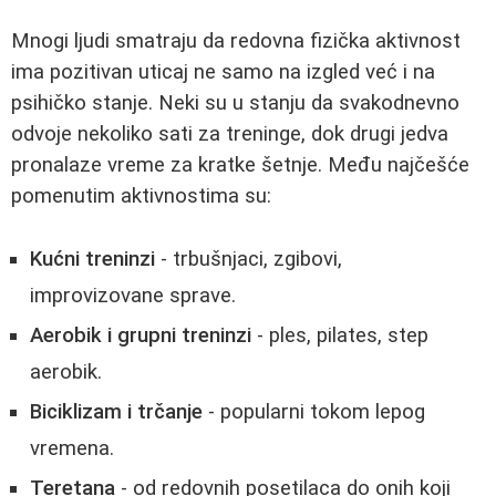
Mnogi ljudi smatraju da redovna fizička aktivnost
ima pozitivan uticaj ne samo na izgled već i na
psihičko stanje. Neki su u stanju da svakodnevno
odvoje nekoliko sati za treninge, dok drugi jedva
pronalaze vreme za kratke šetnje. Među najčešće
pomenutim aktivnostima su:
Kućni treninzi
- trbušnjaci, zgibovi,
improvizovane sprave.
Aerobik i grupni treninzi
- ples, pilates, step
aerobik.
Biciklizam i trčanje
- popularni tokom lepog
vremena.
Teretana
- od redovnih posetilaca do onih koji