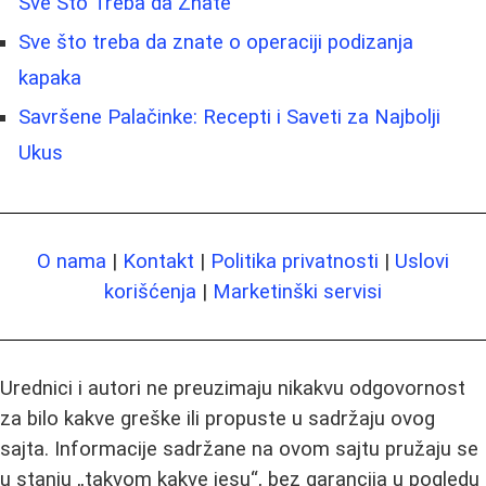
Sve Što Treba da Znate
Sve što treba da znate o operaciji podizanja
kapaka
Savršene Palačinke: Recepti i Saveti za Najbolji
Ukus
O nama
|
Kontakt
|
Politika privatnosti
|
Uslovi
korišćenja
|
Marketinški servisi
Urednici i autori ne preuzimaju nikakvu odgovornost
za bilo kakve greške ili propuste u sadržaju ovog
sajta. Informacije sadržane na ovom sajtu pružaju se
u stanju „takvom kakve jesu“, bez garancija u pogledu