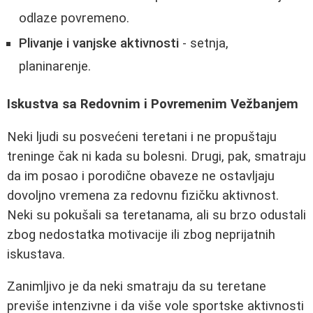
odlaze povremeno.
Plivanje i vanjske aktivnosti
- setnja,
planinarenje.
Iskustva sa Redovnim i Povremenim Vežbanjem
Neki ljudi su posvećeni teretani i ne propuštaju
treninge čak ni kada su bolesni. Drugi, pak, smatraju
da im posao i porodične obaveze ne ostavljaju
dovoljno vremena za redovnu fizičku aktivnost.
Neki su pokušali sa teretanama, ali su brzo odustali
zbog nedostatka motivacije ili zbog neprijatnih
iskustava.
Zanimljivo je da neki smatraju da su teretane
previše intenzivne i da više vole sportske aktivnosti