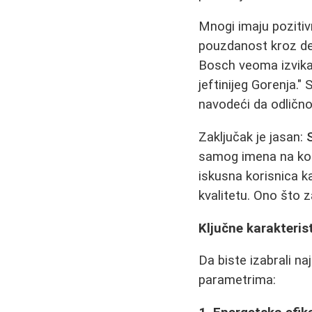
Mnogi imaju poziti
pouzdanost kroz dec
Bosch veoma izvika
jeftinijeg Gorenja."
navodeći da odlično
Zaključak je jasan:
samog imena na konk
iskusna korisnica ka
kvalitetu. Ono što z
Ključne karakteris
Da biste izabrali n
parametrima: