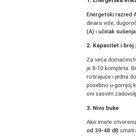
1. Energetska efi
Energetski razred A
dinara više, dugoro
(A)
i
učinak sušenja
2. Kapacitet i broj
Za veća domaćinstv
je 8-10 kompleta. Br
rotirajuće i jedna d
posebno u gornjoj ko
oni sasvim zadovolj
3. Nivo buke
Ako imate otvorenu k
od 39-48 dB
smatra