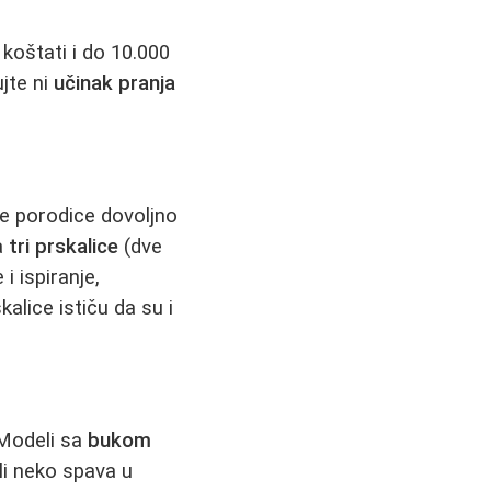
koštati i do 10.000
jte ni
učinak pranja
e porodice dovoljno
sa
tri prskalice
(dve
i ispiranje,
alice ističu da su i
 Modeli sa
bukom
li neko spava u