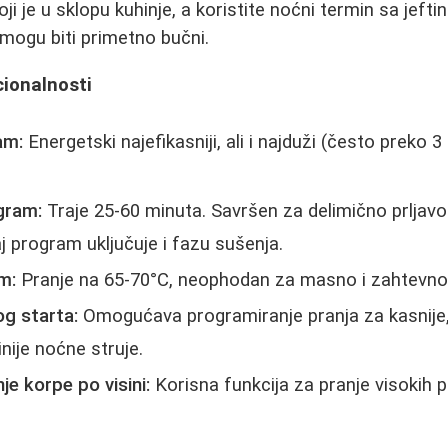
 je u sklopu kuhinje, a koristite noćni termin sa jefti
mogu biti primetno bučni.
cionalnosti
am:
Energetski najefikasniji, ali i najduži (često preko 3
gram:
Traje 25-60 minuta. Savršen za delimično prljavo
aj program uključuje i fazu sušenja.
m:
Pranje na 65-70°C, neophodan za masno i zahtevn
og starta:
Omogućava programiranje pranja za kasnije, 
inije noćne struje.
e korpe po visini:
Korisna funkcija za pranje visokih