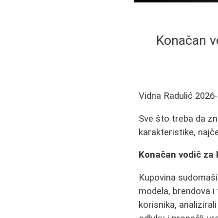
Konačan vo
Vidna Radulić
2026-
Sve što treba da zn
karakteristike, najč
Konačan vodič za 
Kupovina sudomašin
modela, brendova i t
korisnika, analizira