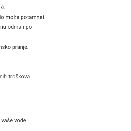
đa.
aklo može potamneti
ašinu odmah po
sko pranje.
ih troškova.
 vaše vode i