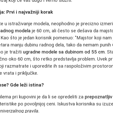
đaj koji će vas dugo i verno služiti.
a: Prvi i najvažniji korak
e u istraživanje modela, neophodno je precizno izmeriti
radnog modela
je 60 cm, ali često se dešava da majst
 Kao što je jedan korisnik pomenuo: "Majstor koji nam j
etara manju dubinu radnog dela, tako da nemam punih 
o je tražiti
ugradne modele sa dubinom od 55 cm
. S
obično oko 60 cm, što retko predstavlja problem. Uvek p
i razmatrate i uporedite ih sa raspoloživim prostorom,
 vrata i priključke.
nse? Gde leži istina?
lema pri kupovini je da li se opredeliti za
prepoznatljiv
kteristike po povoljnijoj ceni. Iskustva korisnika su izuz
niverzalnog pravila
.