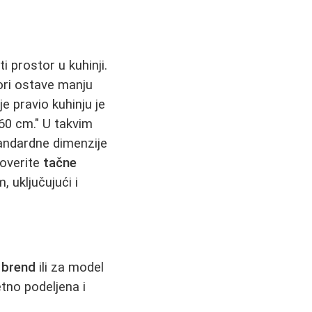
 prostor u kuhinji.
ori ostave manju
e pravio kuhinju je
60 cm." U takvim
tandardne dimenzije
roverite
tačne
 uključujući i
 brend
ili za model
etno podeljena i