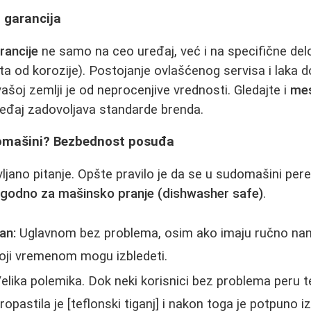
i garancija
rancije
ne samo na ceo uređaj, već i na specifične de
ita od korozije). Postojanje ovlašćenog servisa i laka 
ašoj zemlji je od neprocenjive vrednosti. Gledajte i
mes
uređaj zadovoljava standarde brenda.
omašini? Bezbednost posuđa
ljano pitanje. Opšte pravilo je da se u sudomašini pe
godno za mašinsko pranje (dishwasher safe)
.
an:
Uglavnom bez problema, osim ako imaju ručno nan
 koji vremenom mogu izbledeti.
elika polemika. Dok neki korisnici bez problema peru te
ropastila je [teflonski tiganj] i nakon toga je potpuno i