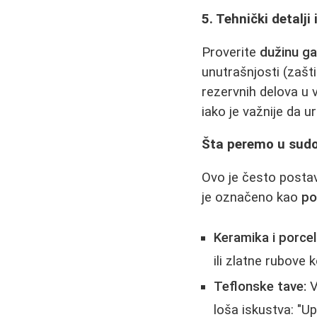
5. Tehnički detalji 
Proverite
dužinu ga
unutrašnjosti (zašt
rezervnih delova u v
iako je važnije da 
Šta peremo u sud
Ovo je često postav
je označeno kao
po
Keramika i porcel
ili zlatne rubove
Teflonske tave:
V
loša iskustva: "Up