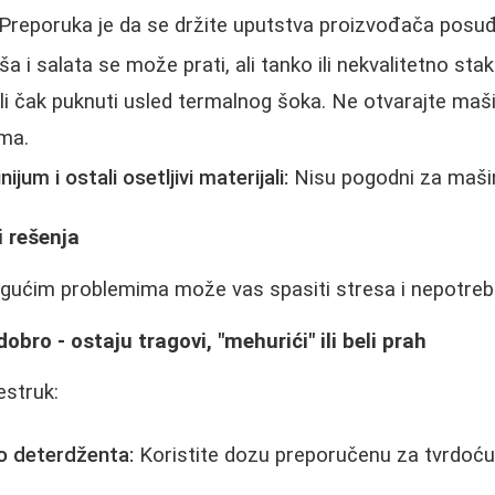
." Preporuka je da se držite uputstva proizvođača posu
a i salata se može prati, ali tanko ili nekvalitetno st
 ili čak puknuti usled termalnog šoka. Ne otvarajte m
ma.
ijum i ostali osetljivi materijali:
Nisu pogodni za mašin
i rešenja
ućim problemima može vas spasiti stresa i nepotrebn
obro - ostaju tragovi, "mehurići" ili beli prah
estruk:
lo deterdženta:
Koristite dozu preporučenu za tvrdoću
.