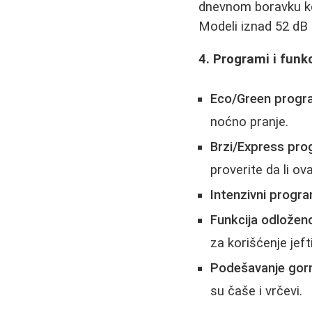
dnevnom boravku koji
Modeli iznad 52 dB 
4. Programi i funk
Eco/Green progr
noćno pranje.
Brzi/Express pro
proverite da li ov
Intenzivni progra
Funkcija odložen
za korišćenje jeft
Podešavanje gornj
su čaše i vrčevi.