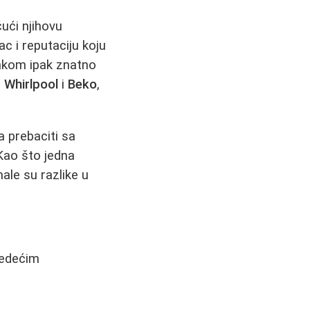
ičući njihovu
c i reputaciju koju
nkom ipak znatno
u
Whirlpool
i
Beko
,
a prebaciti sa
 Kao što jedna
ale su razlike u
ledećim