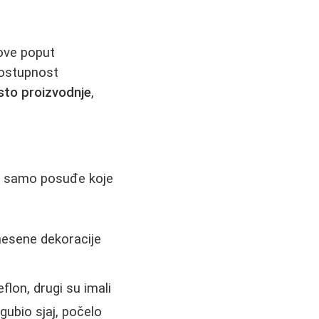
love poput
dostupnost
to proizvodnje
,
re samo posuđe koje
esene dekoracije
flon, drugi su imali
zgubio sjaj, počelo