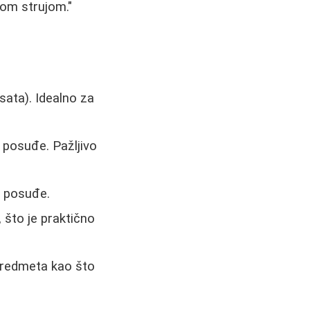
nom strujom."
 sata). Idealno za
 posuđe. Pažljivo
o posuđe.
što je praktično
 predmeta kao što