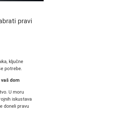
brati pravi
ika, ključne
še potrebe.
a vaš dom
tvo. U moru
rojnih iskustava
te doneli pravu