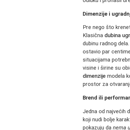
odluku i pronašli ure
Dimenzije i ugradnj
Pre nego što krenet
Klasična
dubina ug
dubinu radnog dela.
ostavio par centim
situacijama potrebn
visine i širine su 
dimenzije
modela koj
prostor za otvaranje
Brend ili performa
Jedna od najvećih di
koji nudi bolje kara
pokazuju da
nema u