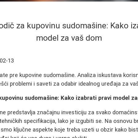
dič za kupovinu sudomašine: Kako iza
model za vaš dom
02-13
ate pre kupovine sudomašine. Analiza iskustava korisn
ešći problemi i saveti za odabir idealnog uređaja za va
kupovinu sudomašine: Kako izabrati pravi model z
e predstavlja značajnu investiciju za svako domaćins
ehničkih specifikacija, lako je izgubiti se. Na osnovu b
li smo ključne aspekte koje treba uzeti u obzir kako bis