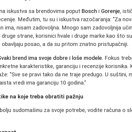
vna iskustva sa brendovima poput
Bosch
i
Gorenje
, ist
enije. Međutim, tu su i iskustva razočaranja: "Za nova
n ima, nisam zadovoljna. Mnogo sam zadovoljnija uči
 S druge strane, korisnici hvale i druge marke kao što s
 obavljaju posao, a da su pritom znatno pristupačniji.
Svaki brend ima svoje dobre i loše modele
. Fokus treb
retne karakteristike, garanciju i recenzije korisnika.
že: "Sve se pravi tako da ne traje predugo. U suštini, m
aista vredi ima garanciju 10 godina."
tike na koje treba obratiti pažnju
ajbolju sudomašinu za svoje potrebe, vodite računa o s