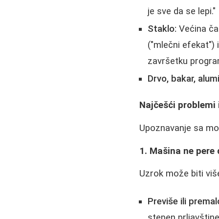
je sve da se lepi
Staklo:
Većina čaš
("mlečni efekat")
završetku progra
Drvo, bakar, alumin
Najčešći problemi 
Upoznavanje sa mog
1. Mašina ne pere d
Uzrok može biti viš
Previše ili prema
stepen prljavštine