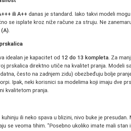
kasnost
+++ ili A++
danas je standard. Iako takvi modeli mogu 
čno se isplate kroz niže račune za struju. Ne zanemaru
 (A)
.
 prskalica
a idealan je kapacitet od
12 do 13 kompleta
. Za manj
oj prskalica direktno utiče na kvalitet pranja. Modeli 
odatna, često na zadnjem zidu) obezbeđuju bolje pranje 
rpi. Ipak, neki korisnici sa modelima koji imaju dve prsk
ni kvalitetom pranja.
uhinju ili neko spava u blizini, nivo buke je presudan.
ju se veoma tihim. "Posebno ukoliko imate mali stan i