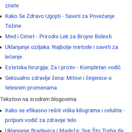
znate
Kako Se Zdravo Ugojiti - Saveti za Povećanje
Težine
Med i Cimet - Prirodni Lek za Brojne Bolesti
Uklanjanje oziljaka: Najbolje metode i saveti za
lečenje
Estetska hirurgija: Za i protiv - Kompletan vodič
Seksualno zdravlje žena: Mitovi i činjenice o
telesnim promenama
Tekstovi na srodnim blogovima
Kako se efikasno rešiti viška kilograma i celulita -
potpuni vodič za zdravije telo
Uklanjanje Bradavica i Madeža: Sve Što Treba da