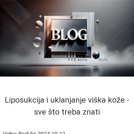
Liposukcija i uklanjanje viška kože -
sve što treba znati
Vidna Radulić
2024-10-12