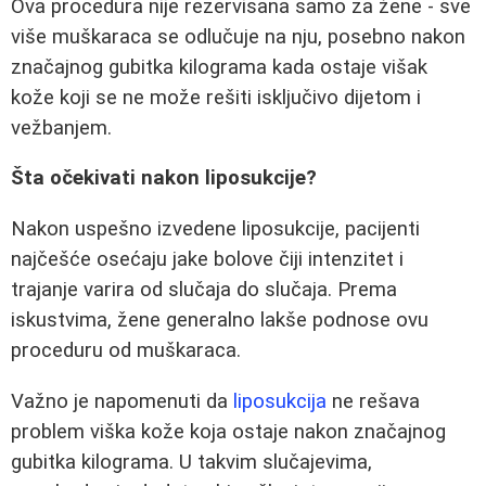
Ova procedura nije rezervisana samo za žene - sve
više muškaraca se odlučuje na nju, posebno nakon
značajnog gubitka kilograma kada ostaje višak
kože koji se ne može rešiti isključivo dijetom i
vežbanjem.
Šta očekivati nakon liposukcije?
Nakon uspešno izvedene liposukcije, pacijenti
najčešće osećaju jake bolove čiji intenzitet i
trajanje varira od slučaja do slučaja. Prema
iskustvima, žene generalno lakše podnose ovu
proceduru od muškaraca.
Važno je napomenuti da
liposukcija
ne rešava
problem viška kože koja ostaje nakon značajnog
gubitka kilograma. U takvim slučajevima,