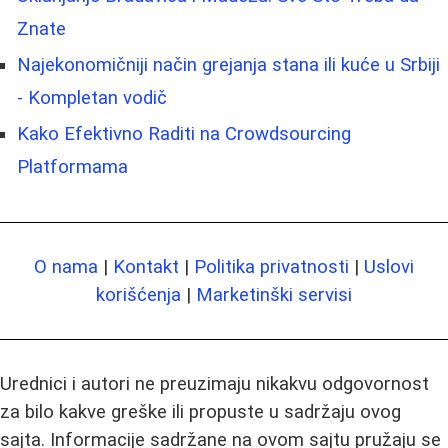
Znate
Najekonomičniji način grejanja stana ili kuće u Srbiji
- Kompletan vodič
Kako Efektivno Raditi na Crowdsourcing
Platformama
O nama
|
Kontakt
|
Politika privatnosti
|
Uslovi
korišćenja
|
Marketinški servisi
Urednici i autori ne preuzimaju nikakvu odgovornost
za bilo kakve greške ili propuste u sadržaju ovog
sajta. Informacije sadržane na ovom sajtu pružaju se