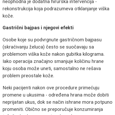
neophodna je dodatna hirurška intervencija -
rekonstrukcija koja podrazumeva otklanjanje viška
kože.
Gastrični bajpas i njegovi efekti
Osobe koje su podvrgnute gastričnom bajpasu
(skraćivanju želuca) često se suočavaju sa
problemom viška kože nakon gubitka kilograma.
Iako operacija značajno smanjuje količinu hrane
koju osoba može uneti, samostalno ne rešava
problem preostale kože.
Neki pacijenti nakon ove procedure primećuju
promene u ukusima - određena hrana može dobiti
neprijatan ukus, dok se način ishrane mora potpuno
promeniti. Obično se preporučuje konzumiranja