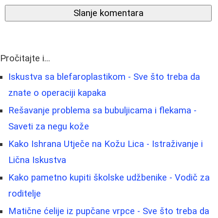
Slanje komentara
Pročitajte i...
Iskustva sa blefaroplastikom - Sve što treba da
znate o operaciji kapaka
Rešavanje problema sa bubuljicama i flekama -
Saveti za negu kože
Kako Ishrana Utječe na Kožu Lica - Istraživanje i
Lična Iskustva
Kako pametno kupiti školske udžbenike - Vodič za
roditelje
Matične ćelije iz pupčane vrpce - Sve što treba da