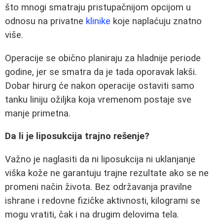
što mnogi smatraju pristupačnijom opcijom u
odnosu na privatne
klinike
koje naplaćuju znatno
više.
Operacije se obično planiraju za hladnije periode
godine, jer se smatra da je tada oporavak lakši.
Dobar hirurg će nakon operacije ostaviti samo
tanku liniju ožiljka koja vremenom postaje sve
manje primetna.
Da li je liposukcija trajno rešenje?
Važno je naglasiti da ni liposukcija ni uklanjanje
viška kože ne garantuju trajne rezultate ako se ne
promeni način života. Bez održavanja pravilne
ishrane i redovne fizičke aktivnosti, kilogrami se
mogu vratiti, čak i na drugim delovima tela.