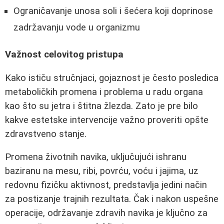
Ograničavanje unosa soli i šećera koji doprinose
zadržavanju vode u organizmu
Važnost celovitog pristupa
Kako ističu stručnjaci, gojaznost je često posledica
metaboličkih promena i problema u radu organa
kao što su jetra i štitna žlezda. Zato je pre bilo
kakve estetske intervencije važno proveriti opšte
zdravstveno stanje.
Promena životnih navika, uključujući ishranu
baziranu na mesu, ribi, povrću, voću i jajima, uz
redovnu fizičku aktivnost, predstavlja jedini način
za postizanje trajnih rezultata. Čak i nakon uspešne
operacije, održavanje zdravih navika je ključno za