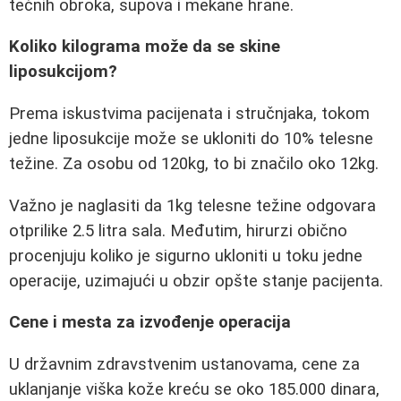
tečnih obroka, supova i mekane hrane.
Koliko kilograma može da se skine
liposukcijom?
Prema iskustvima pacijenata i stručnjaka, tokom
jedne liposukcije može se ukloniti do 10% telesne
težine. Za osobu od 120kg, to bi značilo oko 12kg.
Važno je naglasiti da 1kg telesne težine odgovara
otprilike 2.5 litra sala. Međutim, hirurzi obično
procenjuju koliko je sigurno ukloniti u toku jedne
operacije, uzimajući u obzir opšte stanje pacijenta.
Cene i mesta za izvođenje operacija
U državnim zdravstvenim ustanovama, cene za
uklanjanje viška kože kreću se oko 185.000 dinara,