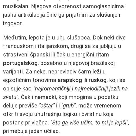
muzikalan. Njegova otvorenost samoglasnicima i
jasna artikulacija čine ga prijatnim za slušanje i
izgovor.
Međutim, lepota je u uhu slušaoca. Dok neki dive
francuskom i italijanskom, drugi se zaljubljuju u
strastveni
španski
ili čak u energični ritam
portugalskog
, posebno u njegovoj brazilskoj
varijanti. Za neke, neprevladiv šarm leži u
egzotičnim tonovima
arapskog
ili
ruskog
, koji se
opisuje kao
"najromantičniji i najmelodičniji jezik na
svetu"
. Čak i
nemački
, koji mnogima u početku
deluje previše
"oštar"
ili
"grub"
, može vremenom
otkriti svoju unutrašnju logiku i čvrstinu koja
postane privlačna.
"Što ga više učim, to mi je lepši"
,
primećuje jedan učilac.