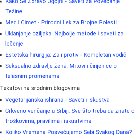
Kako Se Zdravo Ugojiti - Saveti za Povećanje
Težine
Med i Cimet - Prirodni Lek za Brojne Bolesti
Uklanjanje oziljaka: Najbolje metode i saveti za
lečenje
Estetska hirurgija: Za i protiv - Kompletan vodič
Seksualno zdravlje žena: Mitovi i činjenice o
telesnim promenama
Tekstovi na srodnim blogovima
Vegetarijanska ishrana - Saveti i iskustva
Crkveno venčanje u Srbiji: Sve što treba da znate o
troškovima, pravilima i iskustvima
Koliko Vremena Posvećujemo Sebi Svakog Dana?