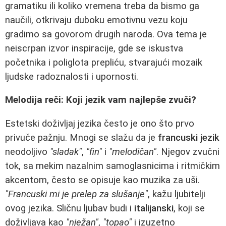
gramatiku ili koliko vremena treba da bismo ga
naučili, otkrivaju duboku emotivnu vezu koju
gradimo sa govorom drugih naroda. Ova tema je
neiscrpan izvor inspiracije, gde se iskustva
početnika i poliglota prepliću, stvarajući mozaik
ljudske radoznalosti i upornosti.
Melodija reči: Koji jezik vam najlepše zvuči?
Estetski doživljaj jezika često je ono što prvo
privuče pažnju. Mnogi se slažu da je
francuski jezik
neodoljivo
"sladak"
,
"fin"
i
"melodičan"
. Njegov zvučni
tok, sa mekim nazalnim samoglasnicima i ritmičkim
akcentom, često se opisuje kao muzika za uši.
"Francuski mi je prelep za slušanje"
, kažu ljubitelji
ovog jezika. Sličnu ljubav budi i
italijanski
, koji se
doživljava kao
"nježan"
,
"topao"
i izuzetno