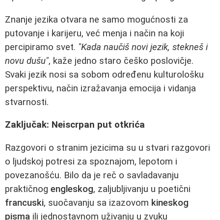
Znanje jezika otvara ne samo mogućnosti za
putovanje i karijeru, već menja i način na koji
percipiramo svet.
"Kada naučiš novi jezik, stekneš i
novu dušu"
, kaže jedno staro češko poslovičje.
Svaki jezik nosi sa sobom određenu kulturološku
perspektivu, način izražavanja emocija i vidanja
stvarnosti.
Zaključak: Neiscrpan put otkrića
Razgovori o stranim jezicima su u stvari razgovori
o ljudskoj potresi za spoznajom, lepotom i
povezanošću. Bilo da je reč o savladavanju
praktičnog
engleskog
, zaljubljivanju u poetični
francuski
, suočavanju sa izazovom
kineskog
pisma
ili jednostavnom uživanju u zvuku