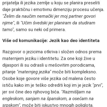
prijatelja ili jezika zemlje u koju se planira preseliti
daje praktičnu i emotivnu dimenziju procesu učenja.
"Želim da naučim nemački jer moj partner govori
njime"
, ili
"Učim švedski jer planiram da studiram
tamo"
, samo su neki od primera.
Više od komunikacije: Jezik kao deo identiteta
Razgovor o jezicima otkriva i složen odnos prema
maternjem jeziku i identitetu. Za one koji žive u
dijaspori ili su odrasli u mešovitim porodicama,
pitanje
"maternjeg jezika"
može biti kompleksno.
Osobe koje govore više jezika od malena često
ističu kako im je teško odrediti koji im je jezik
"prvi"
,
jer svi čine deo njihovog bića.
"Razmišljam na
engleskom, sanjam na španskom, a osećam na
srpskom"
, može biti iskustvo mnogih poliglota.