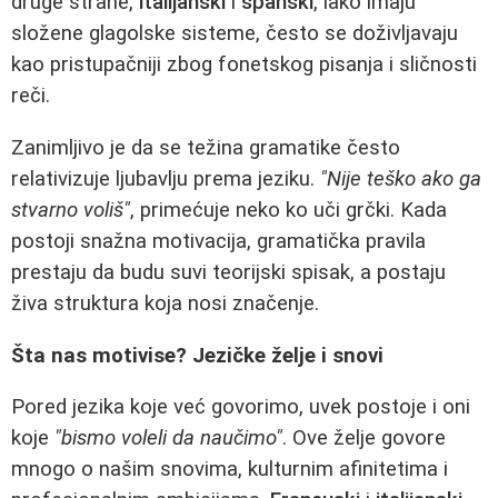
druge strane,
italijanski
i
španski
, iako imaju
složene glagolske sisteme, često se doživljavaju
kao pristupačniji zbog fonetskog pisanja i sličnosti
reči.
Zanimljivo je da se težina gramatike često
relativizuje ljubavlju prema jeziku.
"Nije teško ako ga
stvarno voliš"
, primećuje neko ko uči grčki. Kada
postoji snažna motivacija, gramatička pravila
prestaju da budu suvi teorijski spisak, a postaju
živa struktura koja nosi značenje.
Šta nas motivise? Jezičke želje i snovi
Pored jezika koje već govorimo, uvek postoje i oni
koje
"bismo voleli da naučimo"
. Ove želje govore
mnogo o našim snovima, kulturnim afinitetima i