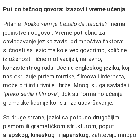
Put do tečnog govora: Izazovi i vreme učenja
Pitanje
"Koliko vam je trebalo da naučite?"
nema
jedinstven odgovor. Vreme potrebno za
savladavanje jezika zavisi od mnoštva faktora:
sličnosti sa jezicima koje već govorimo, količine
izloženosti, lične motivacije i, naravno,
konzistentnog rada. Učenie
engleskog jezika
, koji
nas okružuje putem muzike, filmova i interneta,
može biti intuitivnije i brže. Mnogi su ga savladali
"preko serija i filmova"
, dok su formalno učenje
gramatike kasnije koristili za usavršavanje.
Sa druge strane, jezici sa potpuno drugačijim
pismom ili gramatičkom strukturom, poput
arapskog
,
kineskog
ili
japanskog
, zahtevaju mnogo