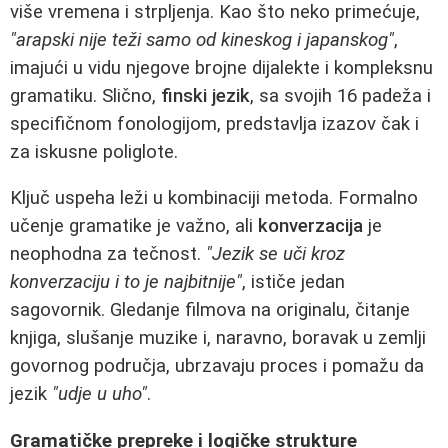
više vremena i strpljenja. Kao što neko primećuje,
"arapski nije teži samo od kineskog i japanskog"
,
imajući u vidu njegove brojne dijalekte i kompleksnu
gramatiku. Slično,
finski jezik
, sa svojih 16 padeža i
specifičnom fonologijom, predstavlja izazov čak i
za iskusne poliglote.
Ključ uspeha leži u kombinaciji metoda. Formalno
učenje gramatike je važno, ali
konverzacija
je
neophodna za tečnost.
"Jezik se uči kroz
konverzaciju i to je najbitnije"
, ističe jedan
sagovornik. Gledanje filmova na originalu, čitanje
knjiga, slušanje muzike i, naravno, boravak u zemlji
govornog područja, ubrzavaju proces i pomažu da
jezik
"udje u uho"
.
Gramatičke prepreke i logičke strukture