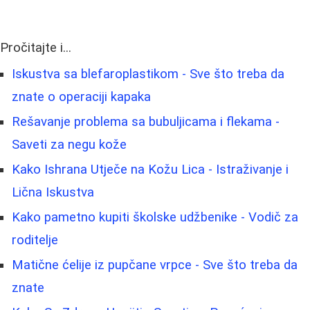
Pročitajte i...
Iskustva sa blefaroplastikom - Sve što treba da
znate o operaciji kapaka
Rešavanje problema sa bubuljicama i flekama -
Saveti za negu kože
Kako Ishrana Utječe na Kožu Lica - Istraživanje i
Lična Iskustva
Kako pametno kupiti školske udžbenike - Vodič za
roditelje
Matične ćelije iz pupčane vrpce - Sve što treba da
znate