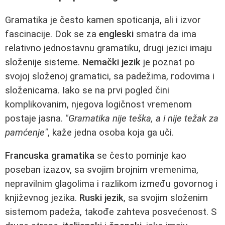
Gramatika je često kamen spoticanja, ali i izvor
fascinacije. Dok se za
engleski
smatra da ima
relativno jednostavnu gramatiku, drugi jezici imaju
složenije sisteme.
Nemački jezik
je poznat po
svojoj složenoj gramatici, sa padežima, rodovima i
složenicama. Iako se na prvi pogled čini
komplikovanim, njegova logičnost vremenom
postaje jasna.
"Gramatika nije teška, a i nije težak za
pamćenje"
, kaže jedna osoba koja ga uči.
Francuska gramatika
se često pominje kao
poseban izazov, sa svojim brojnim vremenima,
nepravilnim glagolima i razlikom između govornog i
književnog jezika.
Ruski jezik
, sa svojim složenim
sistemom padeža, takođe zahteva posvećenost. S