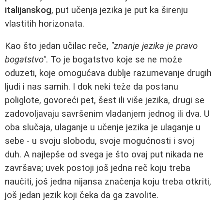
italijanskog
, put učenja jezika je put ka širenju
vlastitih horizonata.
Kao što jedan učilac reče,
"znanje jezika je pravo
bogatstvo"
. To je bogatstvo koje se ne može
oduzeti, koje omogućava dublje razumevanje drugih
ljudi i nas samih. I dok neki teže da postanu
poliglote, govoreći pet, šest ili više jezika, drugi se
zadovoljavaju savršenim vladanjem jednog ili dva. U
oba slučaja, ulaganje u učenje jezika je ulaganje u
sebe - u svoju slobodu, svoje mogućnosti i svoj
duh. A najlepše od svega je što ovaj put nikada ne
završava; uvek postoji još jedna reč koju treba
naučiti, još jedna nijansa značenja koju treba otkriti,
još jedan jezik koji čeka da ga zavolite.