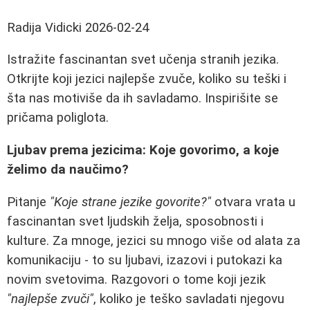
Radija Vidicki
2026-02-24
Istražite fascinantan svet učenja stranih jezika.
Otkrijte koji jezici najlepše zvuče, koliko su teški i
šta nas motiviše da ih savladamo. Inspirišite se
pričama poliglota.
Ljubav prema jezicima: Koje govorimo, a koje
želimo da naučimo?
Pitanje
"Koje strane jezike govorite?"
otvara vrata u
fascinantan svet ljudskih želja, sposobnosti i
kulture. Za mnoge, jezici su mnogo više od alata za
komunikaciju - to su ljubavi, izazovi i putokazi ka
novim svetovima. Razgovori o tome koji jezik
"najlepše zvuči"
, koliko je teško savladati njegovu