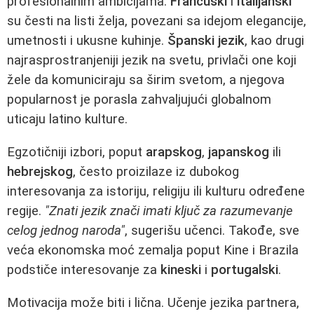
profesionalnim ambicijama.
Francuski
i
italijanski
su česti na listi želja, povezani sa idejom elegancije,
umetnosti i ukusne kuhinje.
Španski jezik
, kao drugi
najrasprostranjeniji jezik na svetu, privlači one koji
žele da komuniciraju sa širim svetom, a njegova
popularnost je porasla zahvaljujući globalnom
uticaju latino kulture.
Egzotičniji izbori, poput
arapskog
,
japanskog
ili
hebrejskog
, često proizilaze iz dubokog
interesovanja za istoriju, religiju ili kulturu određene
regije.
"Znati jezik znači imati ključ za razumevanje
celog jednog naroda"
, sugerišu učenci. Takođe, sve
veća ekonomska moć zemalja poput Kine i Brazila
podstiče interesovanje za
kineski
i
portugalski
.
Motivacija može biti i lična. Učenje jezika partnera,