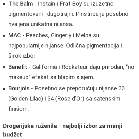
The Balm
- Instain i Frat Boy su izuzetno
pigmentovani i dugotrajni. Pinstripe je posebno
hvaljena unikatna nijansa.
MAC
- Peaches, Gingerly i Melba su
najpopularnije nijanse. Odlična pigmentacija i
širok izbor.
Benefit
- Galifornia i Rockateur daju prirodan, "no
makeup" efekat sa blagim sjajem.
Bourjois
- Posebno se preporučuju nijanse 33
(Golden Lilac) i 34 (Rose d'Or) sa satenskim
finišom.
Drogerijska ruženila - najbolji izbor za manji
budžet