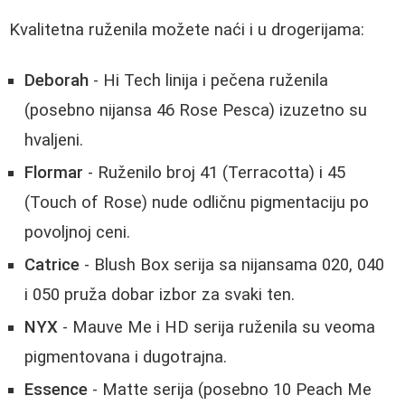
Kvalitetna ruženila možete naći i u drogerijama:
Deborah
- Hi Tech linija i pečena ruženila
(posebno nijansa 46 Rose Pesca) izuzetno su
hvaljeni.
Flormar
- Ruženilo broj 41 (Terracotta) i 45
(Touch of Rose) nude odličnu pigmentaciju po
povoljnoj ceni.
Catrice
- Blush Box serija sa nijansama 020, 040
i 050 pruža dobar izbor za svaki ten.
NYX
- Mauve Me i HD serija ruženila su veoma
pigmentovana i dugotrajna.
Essence
- Matte serija (posebno 10 Peach Me