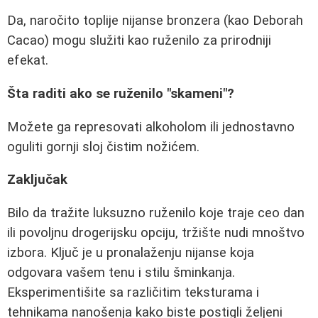
Da, naročito toplije nijanse bronzera (kao Deborah
Cacao) mogu služiti kao ruženilo za prirodniji
efekat.
Šta raditi ako se ruženilo "skameni"?
Možete ga represovati alkoholom ili jednostavno
oguliti gornji sloj čistim nožićem.
Zaključak
Bilo da tražite luksuzno ruženilo koje traje ceo dan
ili povoljnu drogerijsku opciju, tržište nudi mnoštvo
izbora. Ključ je u pronalaženju nijanse koja
odgovara vašem tenu i stilu šminkanja.
Eksperimentišite sa različitim teksturama i
tehnikama nanošenja kako biste postigli željeni