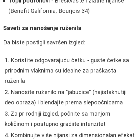
Topli podtonovi
- Breskvaste i zlatne nijanse
(Benefit Galifornia, Bourjois 34)
Saveti za nanošenje ruženila
Da biste postigli savršen izgled:
Koristite odgovarajuću četku - guste četke sa
prirodnim vlaknima su idealne za praškasta
ruženila
Nanosite ruženilo na "jabucice" (najistaknutiji
deo obraza) i blendajte prema slepoočnicama
Za prirodniji izgled, počnite sa manjom
količinom i postupno gradiite intenzitet
Kombinujte više nijansi za dimensionalan efekat