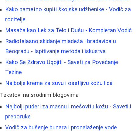
Kako pametno kupiti školske udžbenike - Vodič za
roditelje
Masaža kao Lek za Telo i Dušu - Kompletan Vodič
Radiotalasno skidanje mladeža i bradavica u
Beogradu - Ispitivanje metoda i iskustva
Kako Se Zdravo Ugojiti - Saveti za Povećanje
Težine
Najbolje kreme za suvu i osetljivu kožu lica
Tekstovi na srodnim blogovima
Najbolji puderi za masnu i mešovitu kožu - Saveti i
preporuke
Vodič za bušenje bunara i pronalaženje vode