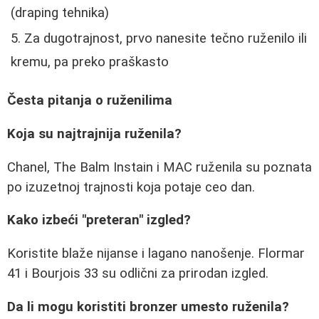
(draping tehnika)
Za dugotrajnost, prvo nanesite tečno ruženilo ili
kremu, pa preko praškasto
Česta pitanja o ruženilima
Koja su najtrajnija ruženila?
Chanel, The Balm Instain i MAC ruženila su poznata
po izuzetnoj trajnosti koja potaje ceo dan.
Kako izbeći "preteran" izgled?
Koristite blaže nijanse i lagano nanošenje. Flormar
41 i Bourjois 33 su odlični za prirodan izgled.
Da li mogu koristiti bronzer umesto ruženila?