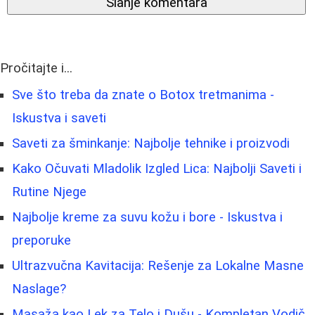
Slanje komentara
Pročitajte i...
Sve što treba da znate o Botox tretmanima -
Iskustva i saveti
Saveti za šminkanje: Najbolje tehnike i proizvodi
Kako Očuvati Mladolik Izgled Lica: Najbolji Saveti i
Rutine Njege
Najbolje kreme za suvu kožu i bore - Iskustva i
preporuke
Ultrazvučna Kavitacija: Rešenje za Lokalne Masne
Naslage?
Masaža kao Lek za Telo i Dušu - Kompletan Vodič