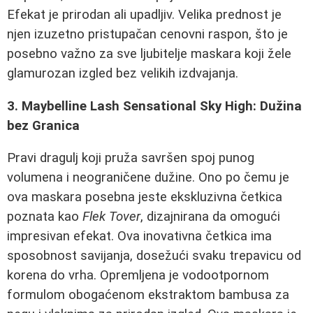
Efekat je prirodan ali upadljiv. Velika prednost je
njen izuzetno pristupačan cenovni raspon, što je
posebno važno za sve ljubitelje maskara koji žele
glamurozan izgled bez velikih izdvajanja.
3. Maybelline Lash Sensational Sky High: Dužina
bez Granica
Pravi dragulj koji pruža savršen spoj punog
volumena i neograničene dužine. Ono po čemu je
ova maskara posebna jeste ekskluzivna četkica
poznata kao
Flek Tover
, dizajnirana da omogući
impresivan efekat. Ova inovativna četkica ima
sposobnost savijanja, dosežući svaku trepavicu od
korena do vrha. Opremljena je vodootpornom
formulom obogaćenom ekstraktom bambusa za