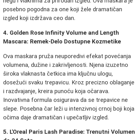
negu i vlaknima za prirodan izgled. Ova maskara je
posebno pogodna za one koji žele dramatičan
izgled koji izdržava ceo dan.
4. Golden Rose Infinity Volume and Length
Mascara: Remek-Delo Dostupne Kozmetike
Ova maskara pruža neuporedivi efekat povećanja
volumena, dužine i zakrivljenosti. Njena izuzetno
široka vlaknasta četkica ima ključnu ulogu,
dosežući svaku trepavicu. Kroz precizno oblaganje
i razdvajanje, kreira punoću koja očarava.
Inovativna formula osigurava da se trepavice ne
slepe. Posebna čar leži u intenzivnoj crnoj boji koja
očima daje dramatičan i upečatljiv izgled.
5. L'Oreal Paris Lash Paradise: Trenutni Volumen