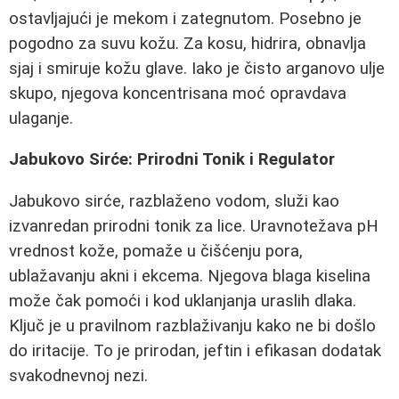
ostavljajući je mekom i zategnutom. Posebno je
pogodno za suvu kožu. Za kosu, hidrira, obnavlja
sjaj i smiruje kožu glave. Iako je čisto arganovo ulje
skupo, njegova koncentrisana moć opravdava
ulaganje.
Jabukovo Sirće: Prirodni Tonik i Regulator
Jabukovo sirće, razblaženo vodom, služi kao
izvanredan prirodni tonik za lice. Uravnotežava pH
vrednost kože, pomaže u čišćenju pora,
ublažavanju akni i ekcema. Njegova blaga kiselina
može čak pomoći i kod uklanjanja uraslih dlaka.
Ključ je u pravilnom razblaživanju kako ne bi došlo
do iritacije. To je prirodan, jeftin i efikasan dodatak
svakodnevnoj nezi.