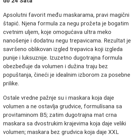
do 24 Sata
Apsolutni favorit među maskarama, pravi magični
štapić. Njena formula za negu prožeta je bogatim
cvetnim uljem, koje omogućava ultra meko
nanošenje i dodatnu negu trepavicama. Rezultat je
savršeno oblikovan izgled trepavica koji izgleda
punije i luksuznije. Izuzetno dugotrajna formula
obezbeđuje da volumen i dužina traju bez
popuštanja, čineći je idealnim izborom za posebne
prilike.
Ostale vredne pažnje su i maskara koja daje
volumen a ne ostavlja grudvice, formulísana sa
provitaminom B5; zatim dugotrajna mat crna
maskara sa dvostrukim krajevima koja daje veliki
volumen; maskara bez grudvica koja daje XXL