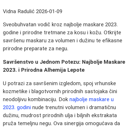
Vidna Radulić
2026-01-09
Sveobuhvatan vodič kroz najbolje maskare 2023.
godine i prirodne tretmane za kosu i kožu. Otkrijte
savršenu maskaru za volumen i dužinu te efikasne
prirodne preparate za negu.
Savršenstvo u Jednom Potezu: Najbolje Maskare
2023. i Prirodna Alhemija Lepote
U potrazi za savršenim izgledom, spoj vrhunske
kozmetike i blagotvornih prirodnih sastojaka čini
neodoljivu kombinaciju. Dok
najbolje maskare u
2023. godini
nude trenutni volumen i dramatičnu
dužinu, mudrost prirodnih ulja i biljnih ekstrakata
pruža temeljnu negu. Ova sinergija omogućava da