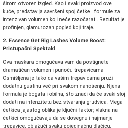
širom otvoren izgled. Kao i svaki proizvod ove
kuće, predstavlja savršeni spoj četke i formule za
intenzivan volumen koji neće razočarati. Rezultat je
profinjen, glamurozan pogled koji traje.
2. Essence Get Big Lashes Volume Boost:
Pristupačni Spektakl
Ova maskara omogućava vam da postignete
dramatičan volumen i punoću trepavicama.
Osmišljena je tako da vašim trepavicama pruži
dodatnu gustinu već pri svakom nanošenju. Njena
formula je bogata i obilna, što znači da će svaki sloj
dodati na intenzitetu bez stvaranja grudvica. Mega
četkica jajastog oblika je ključni faktor; vlakna na
četkici omogućavaju da se dosegnu i najmanje
trepavice, oblažući svaku pojedinačnu dlačicu.