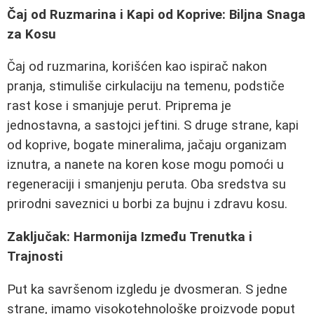
Čaj od Ruzmarina i Kapi od Koprive: Biljna Snaga
za Kosu
Čaj od ruzmarina, korišćen kao ispirač nakon
pranja, stimuliše cirkulaciju na temenu, podstiče
rast kose i smanjuje perut. Priprema je
jednostavna, a sastojci jeftini. S druge strane, kapi
od koprive, bogate mineralima, jačaju organizam
iznutra, a nanete na koren kose mogu pomoći u
regeneraciji i smanjenju peruta. Oba sredstva su
prirodni saveznici u borbi za bujnu i zdravu kosu.
Zaključak: Harmonija Između Trenutka i
Trajnosti
Put ka savršenom izgledu je dvosmeran. S jedne
strane, imamo visokotehnološke proizvode poput