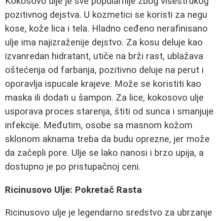
Kokosovo ulje je sve popularnije zbog višestrukog
pozitivnog dejstva. U kozmetici se koristi za negu
kose, kože lica i tela. Hladno ceđeno nerafinisano
ulje ima najizraženije dejstvo. Za kosu deluje kao
izvanredan hidratant, utiče na brži rast, ublažava
oštećenja od farbanja, pozitivno deluje na perut i
oporavlja ispucale krajeve. Može se koristiti kao
maska ili dodati u šampon. Za lice, kokosovo ulje
usporava proces starenja, štiti od sunca i smanjuje
infekcije. Međutim, osobe sa masnom kožom
sklonom aknama treba da budu oprezne, jer može
da začepli pore. Ulje se lako nanosi i brzo upija, a
dostupno je po pristupačnoj ceni.
Ricinusovo Ulje: Pokretač Rasta
Ricinusovo ulje je legendarno sredstvo za ubrzanje