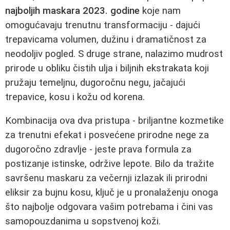
najboljih maskara 2023. godine
koje nam
omogućavaju trenutnu transformaciju - dajući
trepavicama volumen, dužinu i dramatičnost za
neodoljiv pogled. S druge strane, nalazimo mudrost
prirode u obliku čistih ulja i biljnih ekstrakata koji
pružaju temeljnu, dugoročnu negu, jačajući
trepavice, kosu i kožu od korena.
Kombinacija ova dva pristupa - briljantne kozmetike
za trenutni efekat i posvećene prirodne nege za
dugoročno zdravlje - jeste prava formula za
postizanje istinske, održive lepote. Bilo da tražite
savršenu maskaru za večernji izlazak ili prirodni
eliksir za bujnu kosu, ključ je u pronalaženju onoga
što najbolje odgovara vašim potrebama i čini vas
samopouzdanima u sopstvenoj koži.