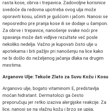
rasta kose, obrva i trepavica. Zadovoljne korisnice
svedoče da redovna upotreba ovog ulja može
oporaviti kosu, učiniti je gušćom i jačom. Nanosi se
neposredno pre pranja kose ili se dodaje u šampon.
Za obrve i trepavice, nanošenje svake noći pre
spavanja može dati vidljive rezultate već posle
nekoliko nedelja. Važno je kupovati čisto ulje u
apotekama i biti pažljiv pri nanošenju na lice kako
ne bi došlo do neželjenog jačanja dlaka na drugim
mestima.
Arganovo Ulje: Tekuće Zlato za Suvu Kožu i Kosu
Arganovo ulje, bogato vitaminom E, predstavlja
moćan hidratant. Dermatolozi ga često
preporučuju jer retko izaziva alergijske reakcije. Za
lice, nanosi se na vlažnu kožu i brzo se upija,