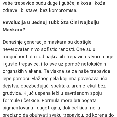
vaše trepavice budu duge i gušće, a kosa i koža
zdrave i blistave, bez kompromisa.
Revolucija u Jednoj Tubi: Šta Čini Najbolju
Maskaru?
Današnje generacije maskara su dostigle
neverovatan nivo sofisticiranosti. One su u
mogućnosti da i od najkraćih trepavica stvore duge
i guste trepavice, i to sve uz pomoć netoksičnih
organskih vlakana. Ta vlakna se za naše trepavice
lepe pomoću vlažnog gela koji ima povećavajuća
dejstva, obezbeđujući spektakularan efekat bez
grudvica. Ključ uspeha leži u savršenom spoju
formule i četkice. Formula mora biti bogata,
pigmentovana i dugotrajna, dok četkica mora
precizno da obuhvati svaku trepavicu, od korena do