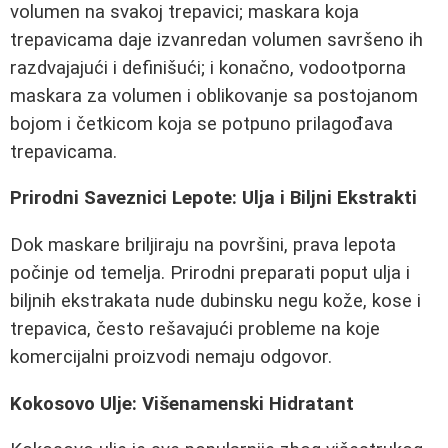
volumen na svakoj trepavici; maskara koja
trepavicama daje izvanredan volumen savršeno ih
razdvajajući i definišući; i konačno, vodootporna
maskara za volumen i oblikovanje sa postojanom
bojom i četkicom koja se potpuno prilagođava
trepavicama.
Prirodni Saveznici Lepote: Ulja i Biljni Ekstrakti
Dok maskare briljiraju na površini, prava lepota
počinje od temelja. Prirodni preparati poput ulja i
biljnih ekstrakata nude dubinsku negu kože, kose i
trepavica, često rešavajući probleme na koje
komercijalni proizvodi nemaju odgovor.
Kokosovo Ulje: Višenamenski Hidratant