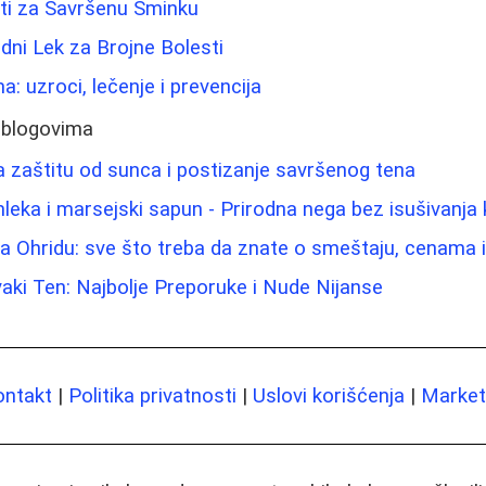
eti za Savršenu Šminku
odni Lek za Brojne Bolesti
: uzroci, lečenje i prevencija
 blogovima
za zaštitu od sunca i postizanje savršenog tena
leka i marsejski sapun - Prirodna nega bez isušivanja
a Ohridu: sve što treba da znate o smeštaju, cenama 
aki Ten: Najbolje Preporuke i Nude Nijanse
ontakt
|
Politika privatnosti
|
Uslovi korišćenja
|
Marketi