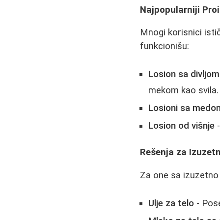
Najpopularniji Pro
Mnogi korisnici isti
funkcionišu:
Losion sa divljo
mekom kao svila.
Losioni sa medo
Losion od višnje
-
Rešenja za Izuzet
Za one sa izuzetno
Ulje za telo
- Pose