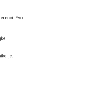
eferenci. Evo
jke.
.
kalije.