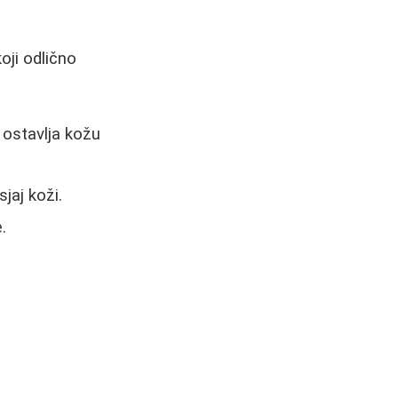
koji odlično
 ostavlja kožu
sjaj koži.
.