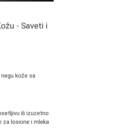
ožu - Saveti i
za negu kože sa
etljivu ili izuzetno
e za losione i mleka