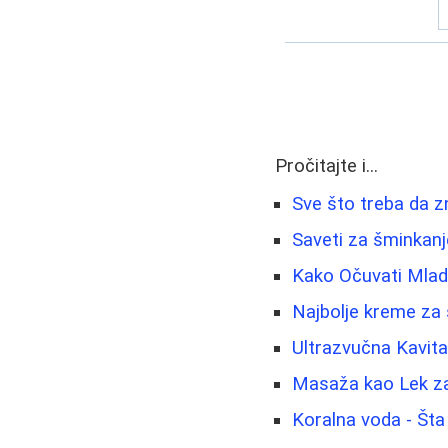
Pročitajte i...
Sve što treba da z
Saveti za šminkanje
Kako Očuvati Mladol
Najbolje kreme za 
Ultrazvučna Kavit
Masaža kao Lek za
Koralna voda - Šta