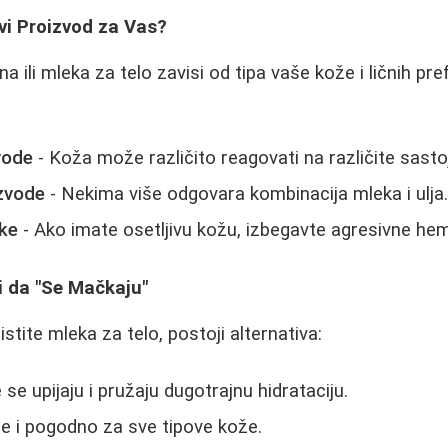
vi Proizvod za Vas?
na ili mleka za telo zavisi od tipa vaše kože i ličnih pr
vode
- Koža može različito reagovati na različite sasto
zvode
- Nekima više odgovara kombinacija mleka i ulja
jke
- Ako imate osetljivu kožu, izbegavte agresivne hemi
i da "Se Mačkaju"
istite mleka za telo, postoji alternativa:
 se upijaju i pružaju dugotrajnu hidrataciju.
je i pogodno za sve tipove kože.