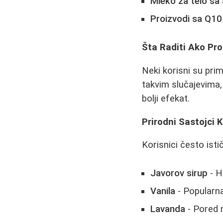
Mleko za telo s
Proizvodi sa Q10
Šta Raditi Ako Pro
Neki korisni su prim
takvim slučajevima,
bolji efekat.
Prirodni Sastojci K
Korisnici često ist
Javorov sirup
- H
Vanila
- Popularna
Lavanda
- Pored 