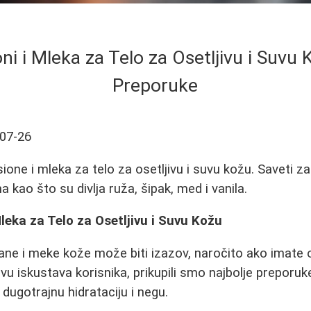
oni i Mleka za Telo za Osetljivu i Suvu K
Preporuke
07-26
osione i mleka za telo za osetljivu i suvu kožu. Saveti 
 kao što su divlja ruža, šipak, med i vanila.
Mleka za Telo za Osetljivu i Suvu Kožu
ane i meke kože može biti izazov, naročito ako imate os
u iskustava korisnika, prikupili smo najbolje preporuk
 dugotrajnu hidrataciju i negu.