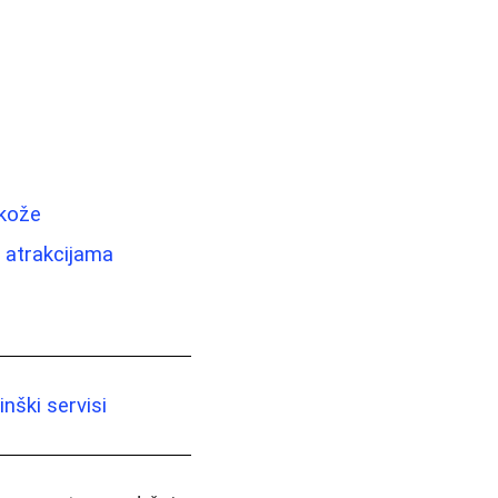
 kože
i atrakcijama
nški servisi