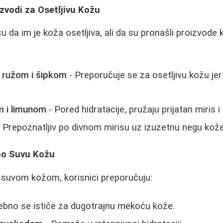
izvodi za Osetljivu Kožu
ču da im je koža osetljiva, ali da su pronašli proizvode 
m ružom i šipkom
- Preporučuje se za osetljivu kožu jer
m i limunom
- Pored hidratacije, pružaju prijatan miris i 
 Prepoznatljiv po divnom mirisu uz izuzetnu negu kože
no Suvu Kožu
 suvom kožom, korisnici preporučuju:
bno se ističe za dugotrajnu mekoću kože.