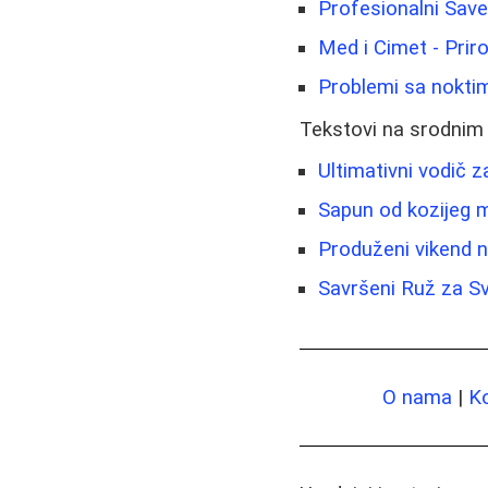
Profesionalni Sav
Med i Cimet - Prir
Problemi sa noktima
Tekstovi na srodnim
Ultimativni vodič 
Sapun od kozijeg m
Produženi vikend n
Savršeni Ruž za Sv
O nama
|
K