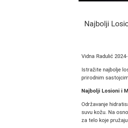
Najbolji Losi
Vidna Radulić
2024-
Istražite najbolje l
prirodnim sastojcima
Najbolji Losioni i 
Održavanje hidratis
suvu kožu. Na osnov
za telo koje pružaju