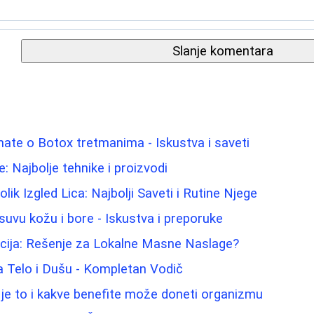
Slanje komentara
nate o Botox tretmanima - Iskustva i saveti
: Najbolje tehnike i proizvodi
ik Izgled Lica: Najbolji Saveti i Rutine Njege
suvu kožu i bore - Iskustva i preporuke
acija: Rešenje za Lokalne Masne Naslage?
 Telo i Dušu - Kompletan Vodič
 je to i kakve benefite može doneti organizmu