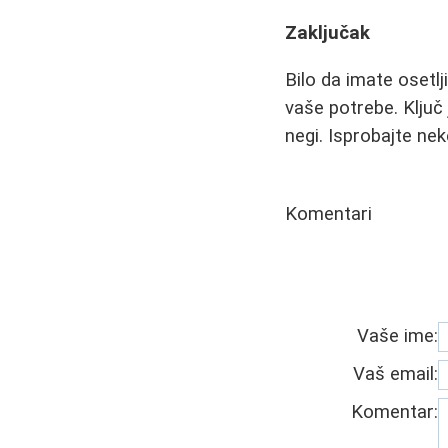
Zaključak
Bilo da imate osetlj
vaše potrebe. Ključ 
negi. Isprobajte ne
Komentari
Vaše ime:
Vaš email:
Komentar: