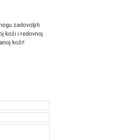
mogu zadovoljiti
j koži i redovnoj
anoj koži!