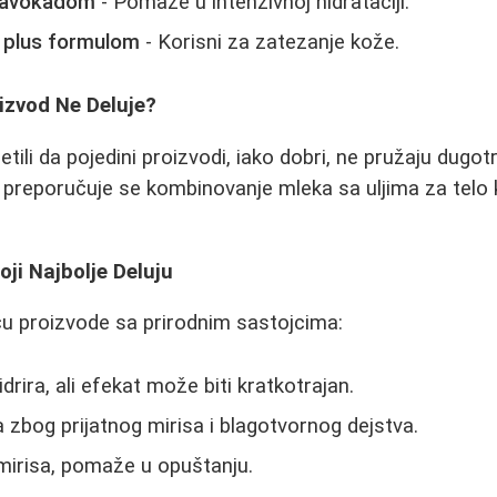
a avokadom
- Pomaže u intenzivnoj hidrataciji.
 plus formulom
- Korisni za zatezanje kože.
izvod Ne Deluje?
etili da pojedini proizvodi, iako dobri, ne pružaju dugotr
 preporučuje se kombinovanje mleka sa uljima za telo 
oji Najbolje Deluju
iču proizvode sa prirodnim sastojcima:
idrira, ali efekat može biti kratkotrajan.
 zbog prijatnog mirisa i blagotvornog dejstva.
mirisa, pomaže u opuštanju.