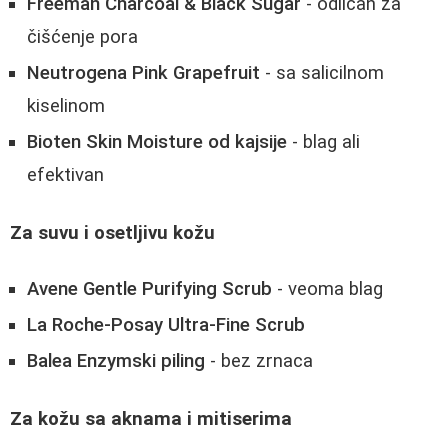
Freeman Charcoal & Black Sugar
- odličan za
čišćenje pora
Neutrogena Pink Grapefruit
- sa salicilnom
kiselinom
Bioten Skin Moisture od kajsije
- blag ali
efektivan
Za suvu i osetljivu kožu
Avene Gentle Purifying Scrub
- veoma blag
La Roche-Posay Ultra-Fine Scrub
Balea Enzymski piling
- bez zrnaca
Za kožu sa aknama i mitiserima