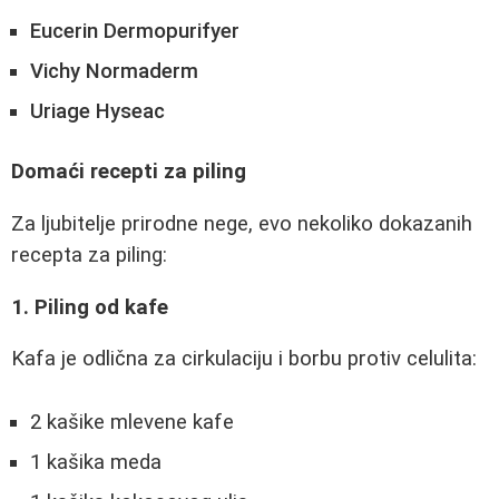
Eucerin Dermopurifyer
Vichy Normaderm
Uriage Hyseac
Domaći recepti za piling
Za ljubitelje prirodne nege, evo nekoliko dokazanih
recepta za piling:
1. Piling od kafe
Kafa je odlična za cirkulaciju i borbu protiv celulita:
2 kašike mlevene kafe
1 kašika meda