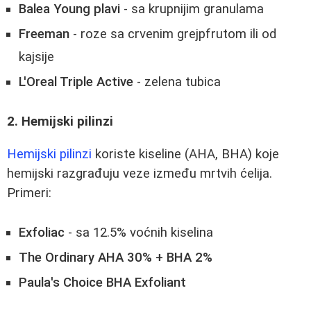
Balea Young plavi
- sa krupnijim granulama
Freeman
- roze sa crvenim grejpfrutom ili od
kajsije
L'Oreal Triple Active
- zelena tubica
2. Hemijski pilinzi
Hemijski pilinzi
koriste kiseline (AHA, BHA) koje
hemijski razgrađuju veze između mrtvih ćelija.
Primeri:
Exfoliac
- sa 12.5% voćnih kiselina
The Ordinary AHA 30% + BHA 2%
Paula's Choice BHA Exfoliant