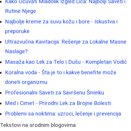
Kako Očuvati Mladolik Izgled Lica: Najbolji Saveti i
Rutine Njege
Najbolje kreme za suvu kožu i bore - Iskustva i
preporuke
Ultrazvučna Kavitacija: Rešenje za Lokalne Masne
Naslage?
Masaža kao Lek za Telo i Dušu - Kompletan Vodič
Koralna voda - Šta je to i kakve benefite može
doneti organizmu
Profesionalni Saveti za Savršenu Šminku
Med i Cimet - Prirodni Lek za Brojne Bolesti
Problemi sa noktima: uzroci, lečenje i prevencija
Tekstovi na srodnim blogovima