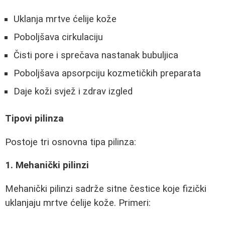
Uklanja mrtve ćelije kože
Poboljšava cirkulaciju
Čisti pore i sprečava nastanak bubuljica
Poboljšava apsorpciju kozmetičkih preparata
Daje koži svjež i zdrav izgled
Tipovi pilinza
Postoje tri osnovna tipa pilinza:
1. Mehanički pilinzi
Mehanički pilinzi sadrže sitne čestice koje fizički
uklanjaju mrtve ćelije kože. Primeri: