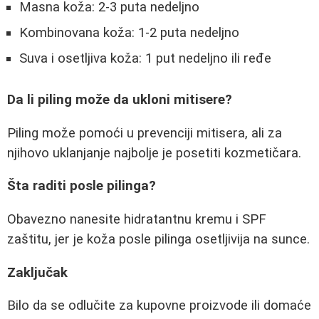
Masna koža: 2-3 puta nedeljno
Kombinovana koža: 1-2 puta nedeljno
Suva i osetljiva koža: 1 put nedeljno ili ređe
Da li piling može da ukloni mitisere?
Piling može pomoći u prevenciji mitisera, ali za
njihovo uklanjanje najbolje je posetiti kozmetičara.
Šta raditi posle pilinga?
Obavezno nanesite hidratantnu kremu i SPF
zaštitu, jer je koža posle pilinga osetljivija na sunce.
Zaključak
Bilo da se odlučite za kupovne proizvode ili domaće