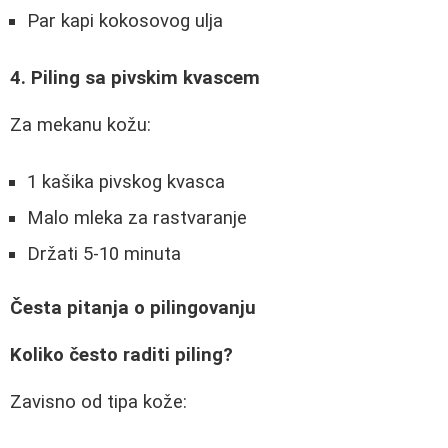
Par kapi kokosovog ulja
4. Piling sa pivskim kvascem
Za mekanu kožu:
1 kašika pivskog kvasca
Malo mleka za rastvaranje
Držati 5-10 minuta
Česta pitanja o pilingovanju
Koliko često raditi piling?
Zavisno od tipa kože: