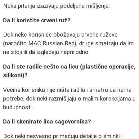
Neka pitanja izazivaju podeljena mišljenja:
Da li koristite crveni ruž?
Dok neke korisnice obožavaju crvene ruževe
(naročito MAC Russian Red), druge smatraju da im
ne stoji ili da izgledaju neprirodno.
Da li ste radile nešto na licu (plastične operacije,
silikoni)?
Većina korisnika nije ništa radila i smatra da nema
potrebe, dok neki razmišljaju o malim korekcijama u
budućnosti.
Da li skenirate lica sagovornika?
Dok neki nesvesno primećuju detalje o šminki i