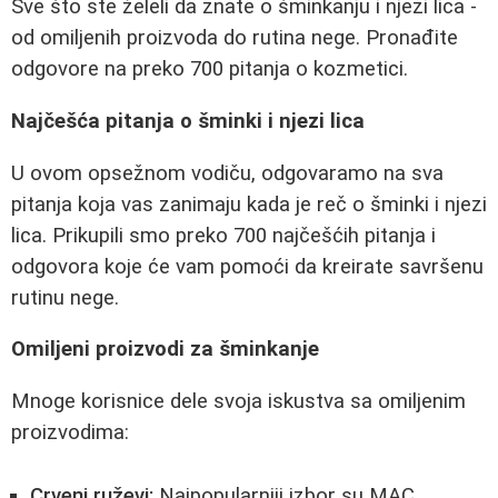
Sve što ste želeli da znate o šminkanju i njezi lica -
od omiljenih proizvoda do rutina nege. Pronađite
odgovore na preko 700 pitanja o kozmetici.
Najčešća pitanja o šminki i njezi lica
U ovom opsežnom vodiču, odgovaramo na sva
pitanja koja vas zanimaju kada je reč o šminki i njezi
lica. Prikupili smo preko 700 najčešćih pitanja i
odgovora koje će vam pomoći da kreirate savršenu
rutinu nege.
Omiljeni proizvodi za šminkanje
Mnoge korisnice dele svoja iskustva sa omiljenim
proizvodima:
Crveni ruževi:
Najpopularniji izbor su MAC