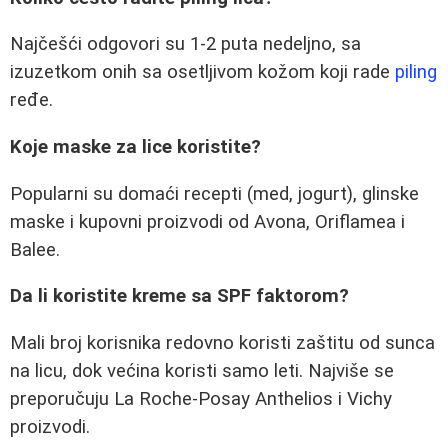
Najčešći odgovori su 1-2 puta nedeljno, sa
izuzetkom onih sa osetljivom kožom koji rade
piling
ređe.
Koje maske za lice koristite?
Popularni su domaći recepti (med, jogurt), glinske
maske i kupovni proizvodi od Avona, Oriflamea i
Balee.
Da li koristite kreme sa SPF faktorom?
Mali broj korisnika redovno koristi zaštitu od sunca
na licu, dok većina koristi samo leti. Najviše se
preporučuju La Roche-Posay Anthelios i Vichy
proizvodi.