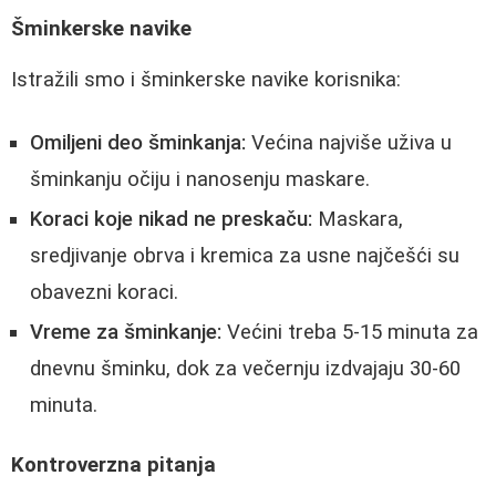
Šminkerske navike
Istražili smo i šminkerske navike korisnika:
Omiljeni deo šminkanja:
Većina najviše uživa u
šminkanju očiju i nanosenju maskare.
Koraci koje nikad ne preskaču:
Maskara,
sredjivanje obrva i kremica za usne najčešći su
obavezni koraci.
Vreme za šminkanje:
Većini treba 5-15 minuta za
dnevnu šminku, dok za večernju izdvajaju 30-60
minuta.
Kontroverzna pitanja