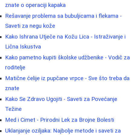
znate o operaciji kapaka
Rešavanje problema sa bubuljicama i flekama -
Saveti za negu kože
Kako Ishrana Utječe na Kožu Lica - Istraživanje i
Lična Iskustva
Kako pametno kupiti školske udžbenike - Vodič za
roditelje
Matične ćelije iz pupčane vrpce - Sve što treba da
znate
Kako Se Zdravo Ugojiti - Saveti za Povećanje
Težine
Med i Cimet - Prirodni Lek za Brojne Bolesti
Uklanjanje oziljaka: Najbolje metode i saveti za