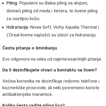
Piling:
Popularni su Balea piling sa alojom,
domaći piling od meda i šećera, te Avene piling
za osetljivu kožu.
Hidratacija:
Nivea Soft, Vichy Aqualia Thermal i
L'Oreal kreme najčešći su izbori za hidrataciju.
Česta pitanja o šminkanju
Evo odgovora na neka od najinteresantnijih pitanja:
Da li dezinfikujete stvari u kontaktu sa licem?
Većina korisnika ne dezinfikuje redovno telefone i
kozmetičke proizvode, ali neki povremeno koriste
antibakterijske maramice.
Koliko često radite piling lica?