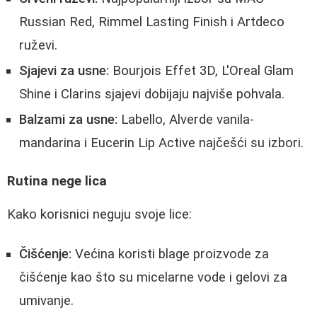
Russian Red, Rimmel Lasting Finish i Artdeco
ruževi.
Sjajevi za usne:
Bourjois Effet 3D, L'Oreal Glam
Shine i Clarins sjajevi dobijaju najviše pohvala.
Balzami za usne:
Labello, Alverde vanila-
mandarina i Eucerin Lip Active najčešći su izbori.
Rutina nege lica
Kako korisnici neguju svoje lice:
Čišćenje:
Većina koristi blage proizvode za
čišćenje kao što su micelarne vode i gelovi za
umivanje.