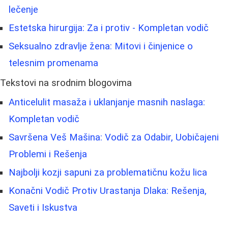
lečenje
Estetska hirurgija: Za i protiv - Kompletan vodič
Seksualno zdravlje žena: Mitovi i činjenice o
telesnim promenama
Tekstovi na srodnim blogovima
Anticelulit masaža i uklanjanje masnih naslaga:
Kompletan vodič
Savršena Veš Mašina: Vodič za Odabir, Uobičajeni
Problemi i Rešenja
Najbolji kozji sapuni za problematičnu kožu lica
Konačni Vodič Protiv Urastanja Dlaka: Rešenja,
Saveti i Iskustva