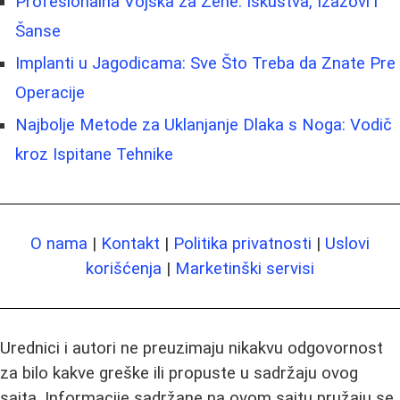
Profesionalna Vojska za Žene: Iskustva, Izazovi i
Šanse
Implanti u Jagodicama: Sve Što Treba da Znate Pre
Operacije
Najbolje Metode za Uklanjanje Dlaka s Noga: Vodič
kroz Ispitane Tehnike
O nama
|
Kontakt
|
Politika privatnosti
|
Uslovi
korišćenja
|
Marketinški servisi
Urednici i autori ne preuzimaju nikakvu odgovornost
za bilo kakve greške ili propuste u sadržaju ovog
sajta. Informacije sadržane na ovom sajtu pružaju se