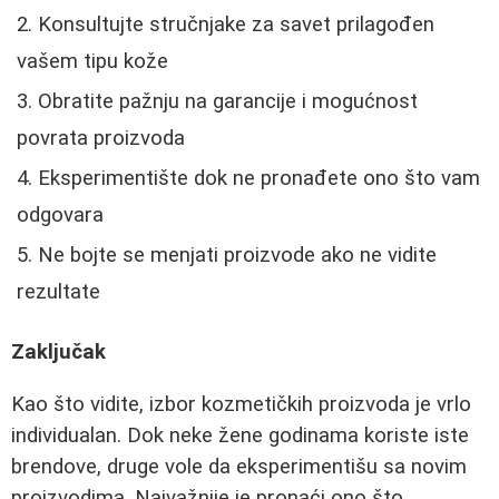
Konsultujte stručnjake za savet prilagođen
vašem tipu kože
Obratite pažnju na garancije i mogućnost
povrata proizvoda
Eksperimentište dok ne pronađete ono što vam
odgovara
Ne bojte se menjati proizvode ako ne vidite
rezultate
Zaključak
Kao što vidite, izbor kozmetičkih proizvoda je vrlo
individualan. Dok neke žene godinama koriste iste
brendove, druge vole da eksperimentišu sa novim
proizvodima. Najvažnije je pronaći ono što