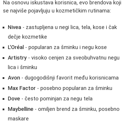
Na osnovu iskustava korisnica, evo brendova koji
se najviše pojavljuju u kozmetičkim rutinama:
Nivea
- zastupljena u negi lica, tela, kose i čak
dečje kozmetike
L'Oréal
- popularan za šminku i negu kose
Artistry
- visoko cenjen za sveobuhvatnu negu
lica i šminku
Avon
- dugogodišnji favorit među korisnicama
Max Factor
- posebno popularan za šminku
Dove
- često pominjan za negu tela
Maybelline
- omiljen brend za šminku, posebno
maskare