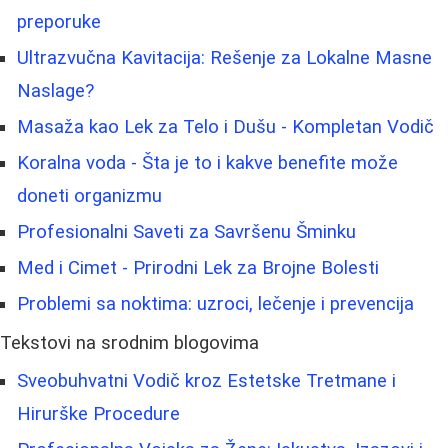
preporuke
Ultrazvučna Kavitacija: Rešenje za Lokalne Masne
Naslage?
Masaža kao Lek za Telo i Dušu - Kompletan Vodič
Koralna voda - Šta je to i kakve benefite može
doneti organizmu
Profesionalni Saveti za Savršenu Šminku
Med i Cimet - Prirodni Lek za Brojne Bolesti
Problemi sa noktima: uzroci, lečenje i prevencija
Tekstovi na srodnim blogovima
Sveobuhvatni Vodič kroz Estetske Tretmane i
Hirurške Procedure