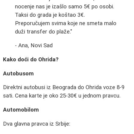
nocenje nas je izašlo samo 5€ po osobi.
Taksi do grada je koštao 3€.
Preporučujem svima koje ne smeta malo
duži transfer do plaže."
- Ana, Novi Sad
Kako doći do Ohrida?
Autobusom
Direktni autobusi iz Beograda do Ohrida voze 8-9
sati. Cena karte je oko 25-30€ u jednom pravcu.
Automobilom
Dva glavna pravca iz Srbije: