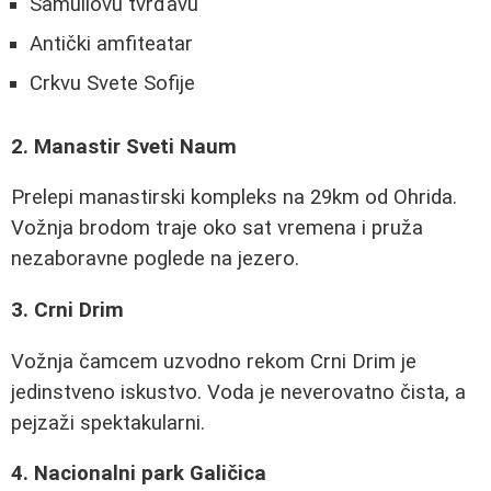
Samuilovu tvrđavu
Antički amfiteatar
Crkvu Svete Sofije
2. Manastir Sveti Naum
Prelepi manastirski kompleks na 29km od Ohrida.
Vožnja brodom traje oko sat vremena i pruža
nezaboravne poglede na jezero.
3. Crni Drim
Vožnja čamcem uzvodno rekom Crni Drim je
jedinstveno iskustvo. Voda je neverovatno čista, a
pejzaži spektakularni.
4. Nacionalni park Galičica