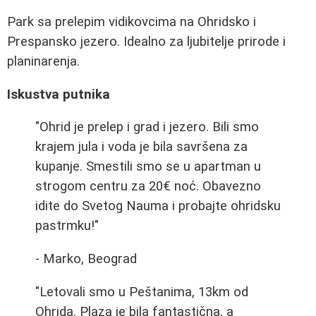
Park sa prelepim vidikovcima na Ohridsko i
Prespansko jezero. Idealno za ljubitelje prirode i
planinarenja.
Iskustva putnika
"Ohrid je prelep i grad i jezero. Bili smo
krajem jula i voda je bila savršena za
kupanje. Smestili smo se u apartman u
strogom centru za 20€ noć. Obavezno
idite do Svetog Nauma i probajte ohridsku
pastrmku!"
- Marko, Beograd
"Letovali smo u Peštanima, 13km od
Ohrida. Plaza je bila fantastična, a