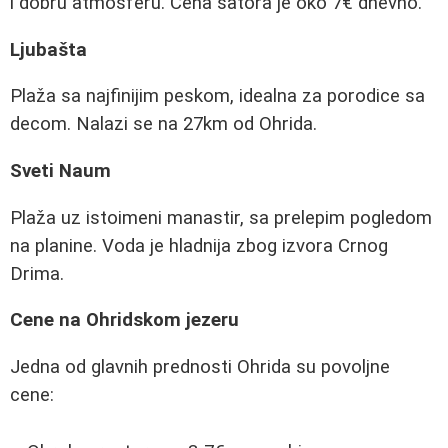
i dobru atmosferu. Cena šatora je oko 7€ dnevno.
Ljubašta
Plaža sa najfinijim peskom, idealna za porodice sa
decom. Nalazi se na 27km od Ohrida.
Sveti Naum
Plaža uz istoimeni manastir, sa prelepim pogledom
na planine. Voda je hladnija zbog izvora Crnog
Drima.
Cene na Ohridskom jezeru
Jedna od glavnih prednosti Ohrida su povoljne
cene: