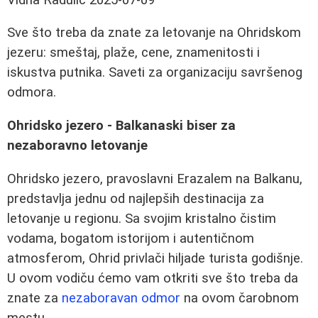
Sve što treba da znate za letovanje na Ohridskom
jezeru: smeštaj, plaže, cene, znamenitosti i
iskustva putnika. Saveti za organizaciju savršenog
odmora.
Ohridsko jezero - Balkanaski biser za
nezaboravno letovanje
Ohridsko jezero, pravoslavni Erazalem na Balkanu,
predstavlja jednu od najlepših destinacija za
letovanje u regionu. Sa svojim kristalno čistim
vodama, bogatom istorijom i autentičnom
atmosferom, Ohrid privlači hiljade turista godišnje.
U ovom vodiču ćemo vam otkriti sve što treba da
znate za
nezaboravan odmor
na ovom čarobnom
mestu.