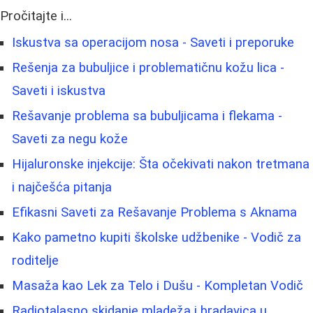
Pročitajte i...
Iskustva sa operacijom nosa - Saveti i preporuke
Rešenja za bubuljice i problematičnu kožu lica -
Saveti i iskustva
Rešavanje problema sa bubuljicama i flekama -
Saveti za negu kože
Hijaluronske injekcije: Šta očekivati nakon tretmana
i najčešća pitanja
Efikasni Saveti za Rešavanje Problema s Aknama
Kako pametno kupiti školske udžbenike - Vodič za
roditelje
Masaža kao Lek za Telo i Dušu - Kompletan Vodič
Radiotalasno skidanje mladeža i bradavica u