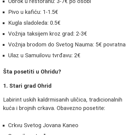
Obrok u restoranu: 3-7€ po osobi
Pivo u kafiću: 1-1.5€
Kugla sladoleda: 0.5€
Vožnja taksijem kroz grad: 2-3€
Vožnja brodom do Svetog Nauma: 5€ povratna
Ulaz u Samuilovu tvrđavu: 2€
Šta posetiti u Ohridu?
1. Stari grad Ohrid
Labirint uskih kaldrmisanih uličica, tradicionalnih
kuća i brojnih crkava. Obavezno posetite:
Crkvu Svetog Jovana Kaneo