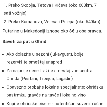
Preko Skoplja, Tetova i Kičeva (oko 600km, 7
sati vožnje)
Preko Kumanova, Velesa i Prilepa (oko 640km)
Putarine u Makedoniji iznose oko 8€ u oba pravca.
Saveti za put u Ohrid
Ako dolazite u sezoni (jul-avgust), bolje
rezervišite smeštaj unapred
Za najbolje cene tražite smeštaj van centra
Ohrida (Peštani, Trpejca, Lagadin)
Obavezno probajte lokalne specijalitete: ohridsku
pastrmku, gravče na tavče i lokalno vino
Kupite ohridske bisere - autentičan suvenir ručne