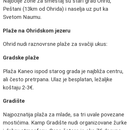
Najbolje zone za smeštaj su stari grad Ohrid,
Peštani (13km od Ohrida) i naselja uz put ka
Svetom Naumu.
Plaže na Ohridskom jezeru
Ohrid nudi raznovrsne plaže za svačiji ukus:
Gradske plaže
Plaža Kaneo ispod starog grada je najbliža centru,
ali često pretrpana. Ulaz je besplatan, ležaljke
koštaju 2-3€.
Gradište
Najpoznatija plaža za mlade, sa tri uvale povezane
mostićima. Kamp Gradište nudi organizovane žurke