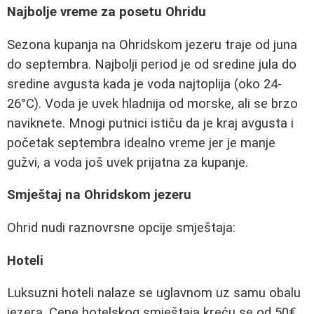
Najbolje vreme za posetu Ohridu
Sezona kupanja na Ohridskom jezeru traje od juna
do septembra. Najbolji period je od sredine jula do
sredine avgusta kada je voda najtoplija (oko 24-
26°C). Voda je uvek hladnija od morske, ali se brzo
naviknete. Mnogi putnici ističu da je kraj avgusta i
početak septembra idealno vreme jer je manje
gužvi, a voda još uvek prijatna za kupanje.
Smještaj na Ohridskom jezeru
Ohrid nudi raznovrsne opcije smještaja:
Hoteli
Luksuzni hoteli nalaze se uglavnom uz samu obalu
jezera. Cene hotelskog smještaja kreću se od 50€