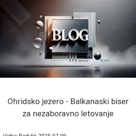
Ohridsko jezero - Balkanaski biser
za nezaboravno letovanje
Vidna Radulić
2025-07-09