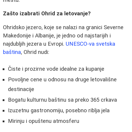
Zašto izabrati Ohrid za letovanje?
Ohridsko jezero, koje se nalazi na granici Severne
Makedonije i Albanije, je jedno od najstarijih i
najdubljih jezera u Evropi.
UNESCO-va svetska
baština
, Ohrid nudi:
Čiste i prozirne vode idealne za kupanje
Povoljne cene u odnosu na druge letovališne
destinacije
Bogatu kulturnu baštinu sa preko 365 crkava
Izuzetnu gastronomiju, posebno riblja jela
Mirinju i opuštenu atmosferu