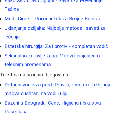
Kako Se Zdravo Ugojiti - Saveti za Povećanje
Težine
Med i Cimet - Prirodni Lek za Brojne Bolesti
Uklanjanje oziljaka: Najbolje metode i saveti za
lečenje
Estetska hirurgija: Za i protiv - Kompletan vodič
Seksualno zdravlje žena: Mitovi i činjenice o
telesnim promenama
Tekstovi na srodnim blogovima
Potpuni vodič za post: Pravila, recepti i razbijanje
mitova o ishrani na vodi i ulju
Bazeni u Beogradu: Cene, Higijena i Iskustva
Posetilaca