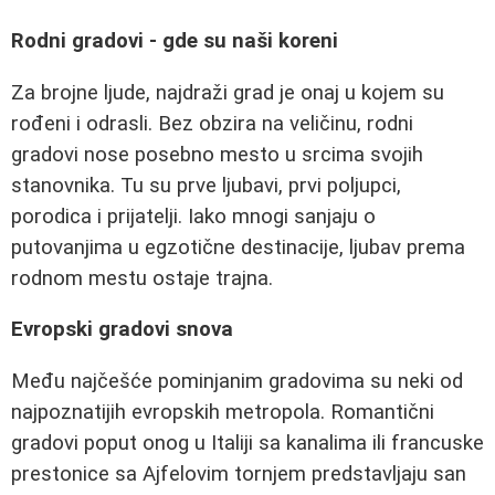
Rodni gradovi - gde su naši koreni
Za brojne ljude, najdraži grad je onaj u kojem su
rođeni i odrasli. Bez obzira na veličinu, rodni
gradovi nose posebno mesto u srcima svojih
stanovnika. Tu su prve ljubavi, prvi poljupci,
porodica i prijatelji. Iako mnogi sanjaju o
putovanjima u egzotične destinacije, ljubav prema
rodnom mestu ostaje trajna.
Evropski gradovi snova
Među najčešće pominjanim gradovima su neki od
najpoznatijih evropskih metropola. Romantični
gradovi poput onog u Italiji sa kanalima ili francuske
prestonice sa Ajfelovim tornjem predstavljaju san