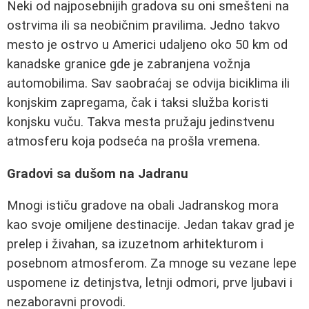
Neki od najposebnijih gradova su oni smešteni na
ostrvima ili sa neobičnim pravilima. Jedno takvo
mesto je ostrvo u Americi udaljeno oko 50 km od
kanadske granice gde je zabranjena vožnja
automobilima. Sav saobraćaj se odvija biciklima ili
konjskim zapregama, čak i taksi služba koristi
konjsku vuču. Takva mesta pružaju jedinstvenu
atmosferu koja podseća na prošla vremena.
Gradovi sa dušom na Jadranu
Mnogi ističu gradove na obali Jadranskog mora
kao svoje omiljene destinacije. Jedan takav grad je
prelep i živahan, sa izuzetnom arhitekturom i
posebnom atmosferom. Za mnoge su vezane lepe
uspomene iz detinjstva, letnji odmori, prve ljubavi i
nezaboravni provodi.