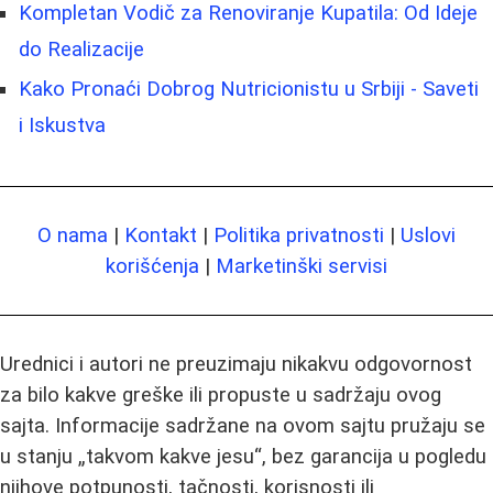
Kompletan Vodič za Renoviranje Kupatila: Od Ideje
do Realizacije
Kako Pronaći Dobrog Nutricionistu u Srbiji - Saveti
i Iskustva
O nama
|
Kontakt
|
Politika privatnosti
|
Uslovi
korišćenja
|
Marketinški servisi
Urednici i autori ne preuzimaju nikakvu odgovornost
za bilo kakve greške ili propuste u sadržaju ovog
sajta. Informacije sadržane na ovom sajtu pružaju se
u stanju „takvom kakve jesu“, bez garancija u pogledu
njihove potpunosti, tačnosti, korisnosti ili