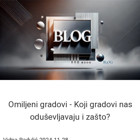
Omiljeni gradovi - Koji gradovi nas
oduševljavaju i zašto?
Vidna Radulić
2024-11-28