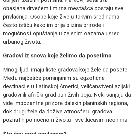
obasjana drvećem i mirna mestašca postaju sve
privlačnija. Osobe koje žive u takvim sredinama
često ističu kako im prija blizina prirode i
mogućnost opuštanja u zelenim oazama usred
urbanog života.
Gradovi iz snova koje želimo da posetimo
Mnogi ljudi imaju liste gradova koje žele da posete.
Među najčešće pominjanim su egzotične
destinacije u Latinskoj Americi, veličanstveni azijski
gradovi ili afrički grad pun živih boja. Neki sanjaju da
vide impozantne prizore dalekih planinskih regiona,
dok drugi žele da dožive atmosferu gradova
poznatih po noćnom životu i svetlucavim neonima.
Šta čini grad omiljenim?