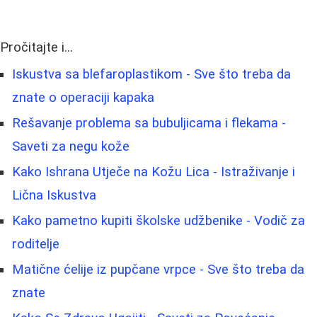
Pročitajte i...
Iskustva sa blefaroplastikom - Sve što treba da
znate o operaciji kapaka
Rešavanje problema sa bubuljicama i flekama -
Saveti za negu kože
Kako Ishrana Utječe na Kožu Lica - Istraživanje i
Lična Iskustva
Kako pametno kupiti školske udžbenike - Vodič za
roditelje
Matične ćelije iz pupčane vrpce - Sve što treba da
znate