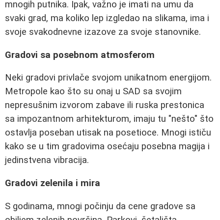
mnogih putnika. Ipak, važno je imati na umu da
svaki grad, ma koliko lep izgledao na slikama, ima i
svoje svakodnevne izazove za svoje stanovnike.
Gradovi sa posebnom atmosferom
Neki gradovi privlače svojom unikatnom energijom.
Metropole kao što su onaj u SAD sa svojim
nepresušnim izvorom zabave ili ruska prestonica
sa impozantnom arhitekturom, imaju tu "nešto" što
ostavlja poseban utisak na posetioce. Mnogi ističu
kako se u tim gradovima osećaju posebna magija i
jedinstvena vibracija.
Gradovi zelenila i mira
S godinama, mnogi počinju da cene gradove sa
obiljem zelenih površina. Parkovi, šetališta