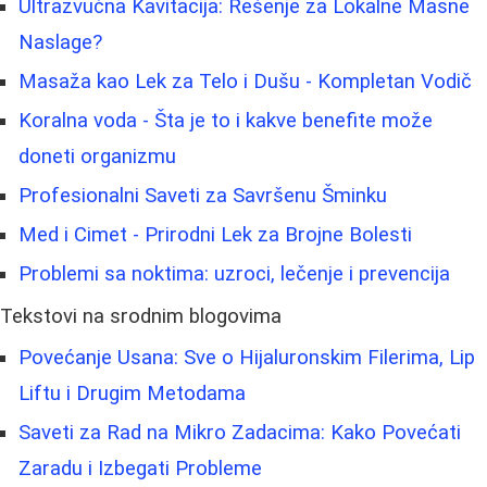
Ultrazvučna Kavitacija: Rešenje za Lokalne Masne
Naslage?
Masaža kao Lek za Telo i Dušu - Kompletan Vodič
Koralna voda - Šta je to i kakve benefite može
doneti organizmu
Profesionalni Saveti za Savršenu Šminku
Med i Cimet - Prirodni Lek za Brojne Bolesti
Problemi sa noktima: uzroci, lečenje i prevencija
Tekstovi na srodnim blogovima
Povećanje Usana: Sve o Hijaluronskim Filerima, Lip
Liftu i Drugim Metodama
Saveti za Rad na Mikro Zadacima: Kako Povećati
Zaradu i Izbegati Probleme