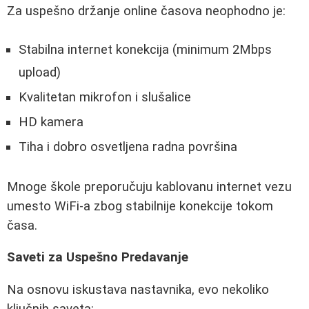
Za uspešno držanje online časova neophodno je:
Stabilna internet konekcija (minimum 2Mbps
upload)
Kvalitetan mikrofon i slušalice
HD kamera
Tiha i dobro osvetljena radna površina
Mnoge škole preporučuju kablovanu internet vezu
umesto WiFi-a zbog stabilnije konekcije tokom
časa.
Saveti za Uspešno Predavanje
Na osnovu iskustava nastavnika, evo nekoliko