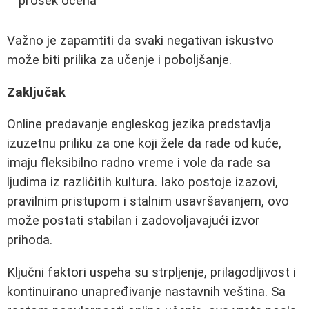
prosek ocena
Važno je zapamtiti da svaki negativan iskustvo
može biti prilika za učenje i poboljšanje.
Zaključak
Online predavanje engleskog jezika predstavlja
izuzetnu priliku za one koji žele da rade od kuće,
imaju fleksibilno radno vreme i vole da rade sa
ljudima iz različitih kultura. Iako postoje izazovi,
pravilnim pristupom i stalnim usavršavanjem, ovo
može postati stabilan i zadovoljavajući izvor
prihoda.
Ključni faktori uspeha su strpljenje, prilagodljivost i
kontinuirano unapređivanje nastavnih veština. Sa