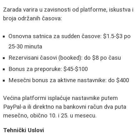
Zarada varira u zavisnosti od platforme, iskustva i
broja održanih časova:
Osnovna satnica za sudden časove: $1.5-$3 po
25-30 minuta
Rezervisani časovi (booked): do $8 po času
Bonus za preporuke: $45-$100
Mesečni bonus za aktivne nastavnike: do $400
Većina platformi isplaćuje nastavnike putem
PayPal-a ili direktno na bankovni račun dva puta
mesečno, obično 10. i 25. u mesecu.
Tehnički Uslovi