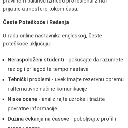
pravilnom balansu između profesionalizma i
prijatne atmosfere tokom časa.
Česte Poteškoće i Rešenja
U radu online nastavnika engleskog, česte
poteškoće uključuju:
Neraspoloženi studenti
- pokušajte da razumete
razlog i prilagodite tempo nastave
Tehnički problemi
- uvek imajte rezervnu opremu
i alternativne načine komunikacije
Niske ocene
- analizirajte uzroke i tražite
povratne informacije
Dužina čekanja na časove
- poboljšajte profil i