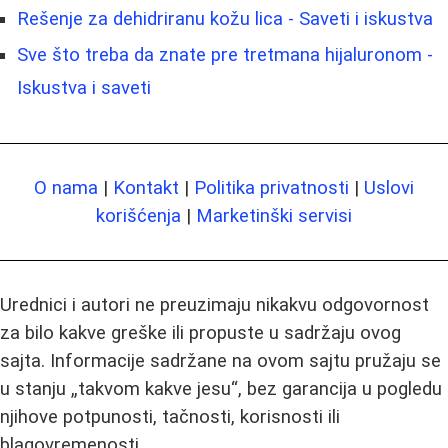
Rešenje za dehidriranu kožu lica - Saveti i iskustva
Sve što treba da znate pre tretmana hijaluronom -
Iskustva i saveti
O nama
|
Kontakt
|
Politika privatnosti
|
Uslovi
korišćenja
|
Marketinški servisi
Urednici i autori ne preuzimaju nikakvu odgovornost
za bilo kakve greške ili propuste u sadržaju ovog
sajta. Informacije sadržane na ovom sajtu pružaju se
u stanju „takvom kakve jesu“, bez garancija u pogledu
njihove potpunosti, tačnosti, korisnosti ili
blagovremenosti.