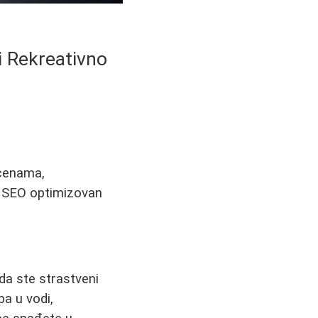
i Rekreativno
 cenama,
 i SEO optimizovan
 da ste strastveni
ba u vodi,