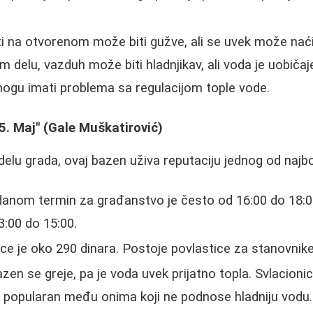
i na otvorenom može biti gužve, ali se uvek može naći
m delu, vazduh može biti hladnjikav, ali voda je uobiča
ogu imati problema sa regulacijom tople vode.
5. Maj" (Gale Muškatirović)
u grada, ovaj bazen uživa reputaciju jednog od najbolji
anom termin za građanstvo je često od 16:00 do 18:0
3:00 do 15:00.
ce je oko 290 dinara. Postoje povlastice za stanovnik
zen se greje, pa je voda uvek prijatno topla. Svlacioni
 popularan među onima koji ne podnose hladniju vodu.