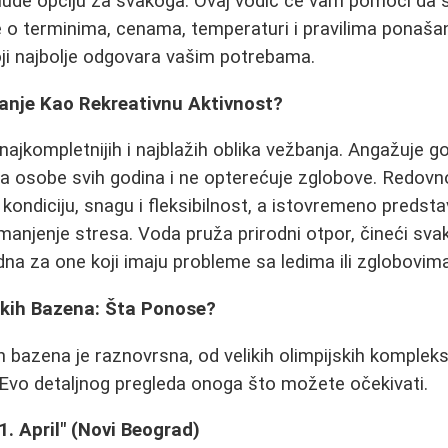
nude opciju za svakoga. Ovaj vodič će vam pomoći da 
 o terminima, cenama, temperaturi i pravilima ponašanj
ji najbolje odgovara vašim potrebama.
vanje Kao Rekreativnu Aktivnost?
 najkompletnijih i najblažih oblika vežbanja. Angažuje 
a osobe svih godina i ne opterećuje zglobove. Redovn
kondiciju, snagu i fleksibilnost, a istovremeno predsta
manjenje stresa. Voda pruža prirodni otpor, čineći svak
na za one koji imaju probleme sa ledima ili zglobovima
kih Bazena: Šta Ponose?
bazena je raznovrsna, od velikih olimpijskih kompleks
Evo detaljnog pregleda onoga što možete očekivati.
1. April" (Novi Beograd)