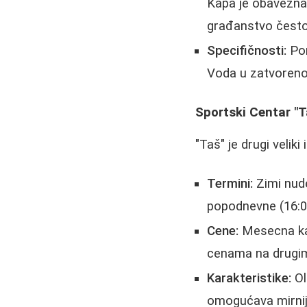
Kapa je obavezna
građanstvo često 
Specifičnosti:
Pon
Voda u zatvoreno
Sportski Centar "
"Taš" je drugi veliki
Termini:
Zimi nude
popodnevne (16:00
Cene:
Mesecna kar
cenama na drugi
Karakteristike:
Ol
omogućava mirnije