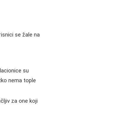
isnici se žale na
lacionice su
etko nema tople
ljiv za one koji