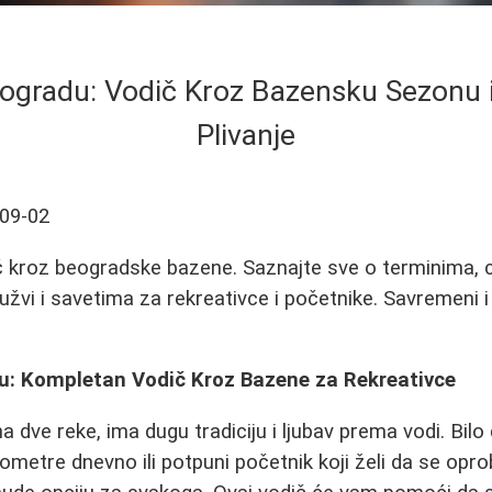
eogradu: Vodič Kroz Bazensku Sezonu 
Plivanje
09-02
 kroz beogradske bazene. Saznajte sve o terminima,
užvi i savetima za rekreativce i početnike. Savremeni
du: Kompletan Vodič Kroz Bazene za Rekreativce
 dve reke, ima dugu tradiciju i ljubav prema vodi. Bilo
kilometre dnevno ili potpuni početnik koji želi da se opro