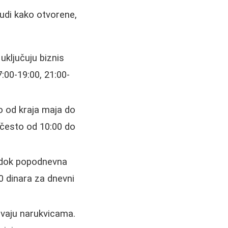
udi kako otvorene,
uključuju biznis
:00-19:00, 21:00-
o od kraja maja do
 često od 10:00 do
, dok popodnevna
0 dinara za dnevni
avaju narukvicama.