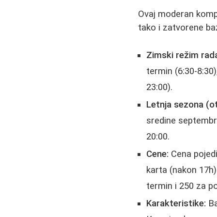
Ovaj moderan komple
tako i zatvorene b
Zimski režim rada
termin (6:30-8:30
23:00).
Letnja sezona (o
sredine septembr
20:00.
Cene:
Cena pojedi
karta (nakon 17h)
termin i 250 za p
Karakteristike:
Ba