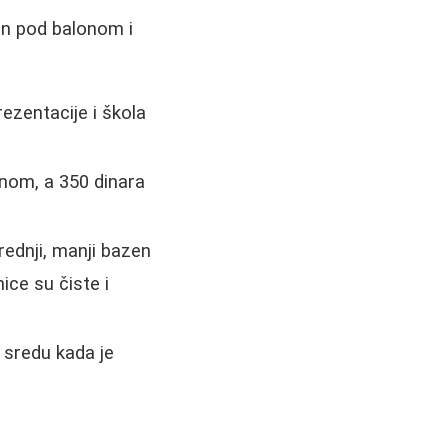
zen pod balonom i
ezentacije i škola
nom, a 350 dinara
rednji, manji bazen
ice su čiste i
 sredu kada je