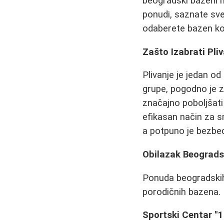
beogradski bazeni 
ponudi, saznate sve
odaberete bazen ko
Zašto Izabrati Pli
Plivanje je jedan od
grupe, pogodno je z
značajno poboljšati 
efikasan način za s
a potpuno je bezbed
Obilazak Beograds
Ponuda beogradskih 
porodičnih bazena. 
Sportski Centar "1