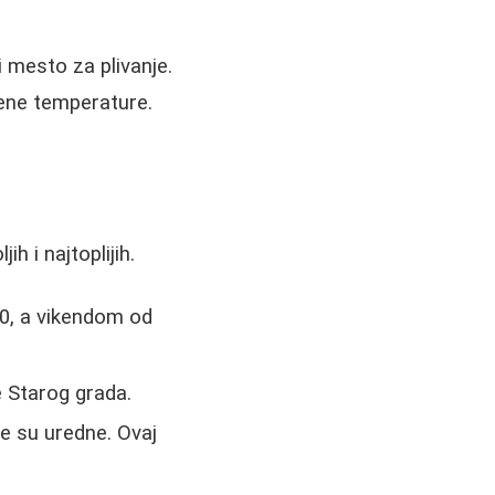
 mesto za plivanje.
jene temperature.
h i najtoplijih.
0, a vikendom od
e Starog grada.
ce su uredne. Ovaj