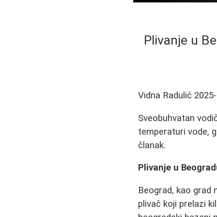
Plivanje u B
Vidna Radulić
2025-
Sveobuhvatan vodič
temperaturi vode, g
članak.
Plivanje u Beogra
Beograd, kao grad na
plivač koji prelazi 