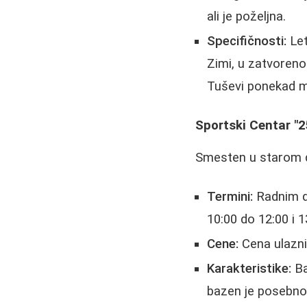
ali je poželjna.
Specifičnosti:
Let
Zimi, u zatvoreno
Tuševi ponekad m
Sportski Centar "2
Smesten u starom del
Termini:
Radnim d
10:00 do 12:00 i 1
Cene:
Cena ulazni
Karakteristike:
Ba
bazen je posebno