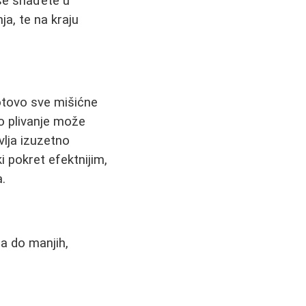
se snađete u
a, te na kraju
gotovo sve mišićne
o plivanje može
vlja izuzetno
i pokret efektnijim,
.
a do manjih,