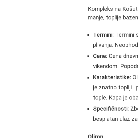
Kompleks na Košutnj
manje, toplije bazen
Termini:
Termini s
plivanja. Neophodn
Cene:
Cena dnevne
vikendom. Popodne
Karakteristike:
Ol
je znatno topliji 
tople. Kapa je ob
Specifičnosti:
Zbo
besplatan ulaz za 
Olimp