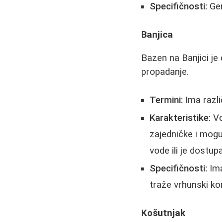
Specifičnosti:
Gen
Banjica
Bazen na Banjici je 
propadanje.
Termini:
Ima razli
Karakteristike:
Vo
zajedničke i mogu
vode ili je dostu
Specifičnosti:
Ima
traže vrhunski komf
Košutnjak