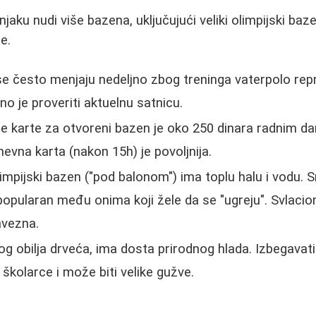
aku nudi više bazena, uključujući veliki olimpijski ba
e.
e često menjaju nedeljno zbog treninga vaterpolo repr
o je proveriti aktuelnu satnicu.
 karte za otvoreni bazen je oko 250 dinara radnim da
vna karta (nakon 15h) je povoljnija.
impijski bazen ("pod balonom") ima toplu halu i vodu. S
i popularan među onima koji žele da se "ugreju". Svlacion
avezna.
g obilja drveća, ima dosta prirodnog hlada. Izbegavati
školarce i može biti velike gužve.