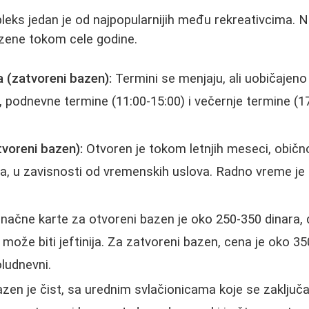
ks jedan je od najpopularnijih među rekreativcima. N
azene tokom cele godine.
 (zatvoreni bazen):
Termini se menjaju, ali uobičajeno 
), podnevne termine (11:00-15:00) i večernje termine (17
tvoreni bazen):
Otvoren je tokom letnjih meseci, običn
a, u zavisnosti od vremenskih uslova. Radno vreme je
načne karte za otvoreni bazen je oko 250-350 dinara
 može biti jeftinija. Za zatvoreni bazen, cena je oko 35
oludnevni.
zen je čist, sa urednim svlačionicama koje se zaključ