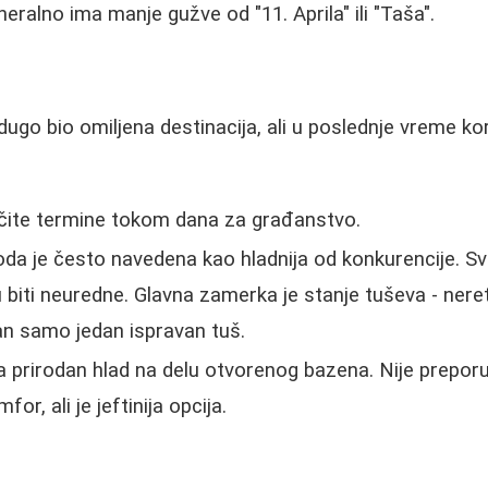
eralno ima manje gužve od "11. Aprila" ili "Taša".
dugo bio omiljena destinacija, ali u poslednje vreme kor
čite termine tokom dana za građanstvo.
da je često navedena kao hladnija od konkurencije. Sv
 biti neuredne. Glavna zamerka je stanje tuševa - ner
pan samo jedan ispravan tuš.
 prirodan hlad na delu otvorenog bazena. Nije preporuč
or, ali je jeftinija opcija.