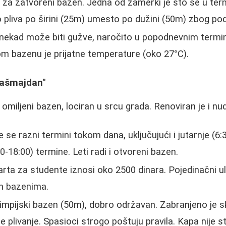
 za zatvoreni bazen. Jedna od zamerki je što se u ter
pliva po širini (25m) umesto po dužini (50m) zbog pod
ekad može biti gužve, naročito u popodnevnim termin
m bazenu je prijatne temperature (oko 27°C).
Tašmajdan"
 i omiljeni bazen, lociran u srcu grada. Renoviran je i nu
 se razni termini tokom dana, uključujući i jutarnje (6:3
-18:00) termine. Leti radi i otvoreni bazen.
ta za studente iznosi oko 2500 dinara. Pojedinačni ula
m bazenima.
impijski bazen (50m), dobro održavan. Zabranjeno je s
 plivanje. Spasioci strogo poštuju pravila. Kapa nije s