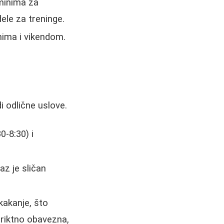
minima za
ele za treninge.
ima i vikendom.
di odlične uslove.
0-8:30) i
z je sličan
kakanje, što
triktno obavezna,